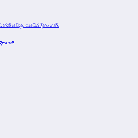
දිනා ගනී.