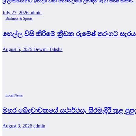
ශ්‍රී ලාකිකයන්ට ඉන්දීය වීසා නොමිලයේ ලබාදීම ගැන සත්‍ය කතාව.
July 27, 2026
admin
Business & Sports
හෙල්ල විසි කිරීමේ ක්‍රීඩක රුමේෂ් තරංගට සැර
August 5, 2026
Dewmi Talisha
Local News
මහර ඛේදවාචකයේ යථාර්ථය, සිරමැදිරි තුළ පු
August 3, 2026
admin