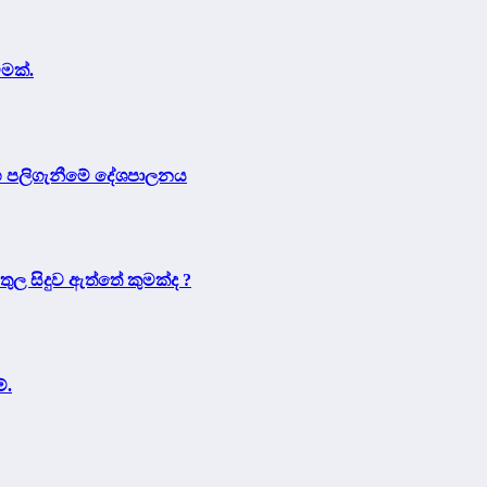
ීමක්.
 සහ පලිගැනීමේ දේශපාලනය
තුල සිදුව ඇත්තේ කුමක්ද ?
්.