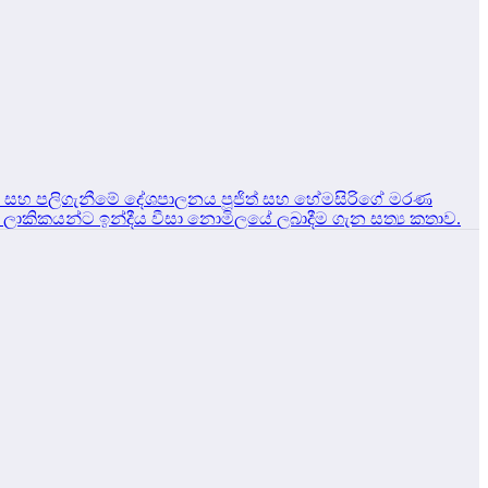
ඩනය සහ පලිගැනීමේ දේශපාලනය
පූජිත් සහ හේමසිරිගේ මරණ
්‍රී ලාකිකයන්ට ඉන්දීය වීසා නොමිලයේ ලබාදීම ගැන සත්‍ය කතාව.