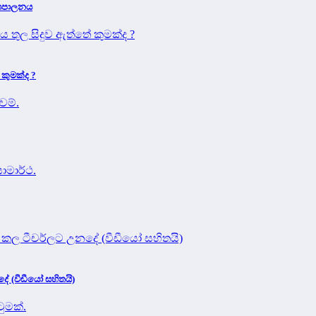
දේශපාලනය
 කුමක්ද ?
 (වීඩීයෝ සහිතයි)