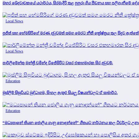
මහර ඛේදවාචකයේ යථාර්ථය, සිරමැදිරි තුළ පුපුරා ගිය පීඩනය සහ පලිගැනීමේ 
Local News
පූජිත් සහ හේමසිරිගේ මරණ දඩුවමත් සමග මෙරට නීතී ක්‍රේෂ්ත්‍රය තුල සිදුව ඇත්තේ
Local News
පාර්ලිමේන්තු මන්ත්‍රී චමින්ද විජේසිරිට වසර එකහමාරක සිර දඬුවම්.
Education
මුස්ලිම් සිසුවියට බුද්ධාගම, සිංහල ඇතුළු සියලු විෂයන්වලට ඒ සාමාර්ථ.
Education
“මධ්‍යපානේ තියන ජොලිය ගෑනු නොදන්නේ” ගීතයට නර්ථනය කල ටීචර්ලට උනදේ