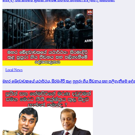
Local News
මහර ඛේදවාචකයේ යථාර්ථය, සිරමැදිරි තුළ පුපුරා ගිය පීඩනය සහ පලිගැනීමේ 