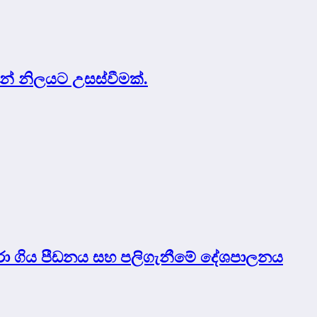
යන් නිලයට උසස්වීමක්.
පුරා ගිය පීඩනය සහ පලිගැනීමේ දේශපාලනය