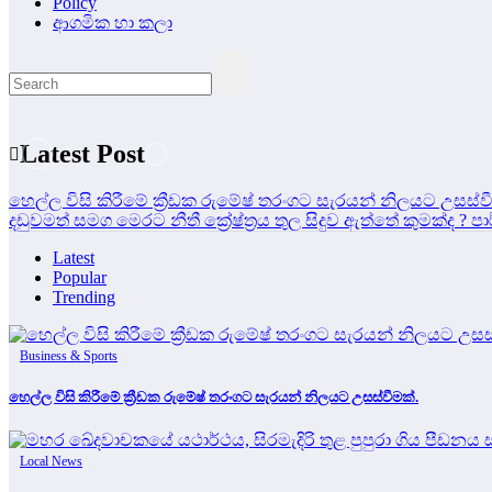
Policy
ආගමික හා කලා
Latest Post
හෙල්ල විසි කිරීමේ ක්‍රීඩක රුමේෂ් තරංගට සැරයන් නිලයට උසස්ව
දඩුවමත් සමග මෙරට නීතී ක්‍රේෂ්ත්‍රය තුල සිදුව ඇත්තේ කුමක්ද ?
පා
Latest
Popular
Trending
Business & Sports
හෙල්ල විසි කිරීමේ ක්‍රීඩක රුමේෂ් තරංගට සැරයන් නිලයට උසස්වීමක්.
Local News