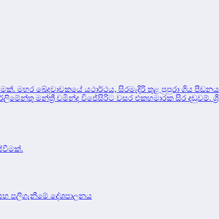
ීමක්.
මහර ඛේදවාචකයේ යථාර්ථය, සිරමැදිරි තුළ පුපුරා ගිය පී
ර්ලිමේන්තු මන්ත්‍රී චමින්ද විජේසිරිට වසර එකහමාරක සිර දඬුවම්.
ශ