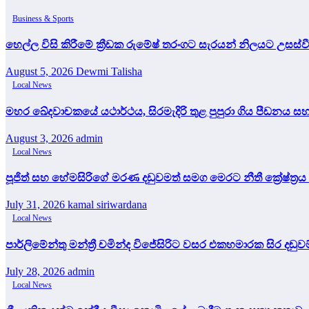
Business & Sports
හෙල්ල විසි කිරීමේ ක්‍රීඩක රුමේෂ් තරංගට සැරයන් නිලයට උසස්ව
August 5, 2026
Dewmi Talisha
Local News
මහර ඛේදවාචකයේ යථාර්ථය, සිරමැදිරි තුළ පුපුරා ගිය පීඩනය
August 3, 2026
admin
Local News
පූජිත් සහ හේමසිරිගේ මරණ දඩුවමත් සමග මෙරට නීතී ක්‍රේෂ්ත්‍රය 
July 31, 2026
kamal siriwardana
Local News
පාර්ලිමේන්තු මන්ත්‍රී චමින්ද විජේසිරිට වසර එකහමාරක සිර දඬුවම
July 28, 2026
admin
Local News