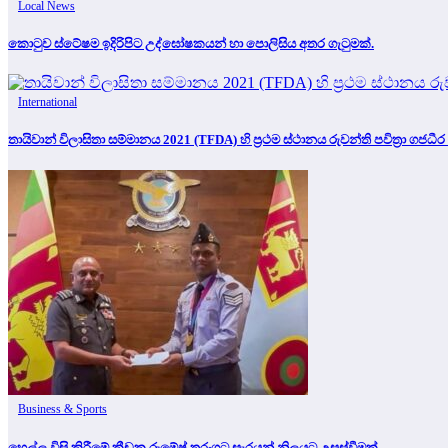
Local News
කොටුව ස්ටේෂම ඉදිරිපිට උද්ඝෝෂකයන් හා පොලිසිය අතර ගැටුමක්.
International
තායිවාන් විලාසිතා සම්මානය 2021 (TFDA) හි ප්‍රථම ස්ථානය රුවන්ති පවිත්‍රා ගජධීර 
Business & Sports
හෙල්ල විසි කිරීමේ ක්‍රීඩක රුමේෂ් තරංගට සැරයන් නිලයට උසස්වීමක්.