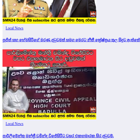
Local News
පූජිත් සහ හේමසිරිගේ මරණ දඩුවමත් සමග මෙරට නීතී ක්‍රේෂ්ත්‍රය තුල සිදුව ඇත්තේ
Local News
පාර්ලිමේන්තු මන්ත්‍රී චමින්ද විජේසිරිට වසර එකහමාරක සිර දඬුවම්.