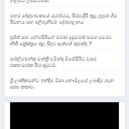
නිලයට උසස්වීමක්.
මහර ඛේදවාචකයේ යථාර්ථය, සිරමැදිරි තුළ පුපුරා ගිය
පීඩනය සහ පලිගැනීමේ දේශපාලනය
පූජිත් සහ හේමසිරිගේ මරණ දඩුවමත් සමග මෙරට
නීතී ක්‍රේෂ්ත්‍රය තුල සිදුව ඇත්තේ කුමක්ද ?
පාර්ලිමේන්තු මන්ත්‍රී චමින්ද විජේසිරිට වසර
එකහමාරක සිර දඬුවම්.
ශ්‍රී ලාකිකයන්ට ඉන්දීය වීසා නොමිලයේ ලබාදීම ගැන
සත්‍ය කතාව.