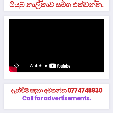
ටියුබ් නාලිකාව සමග එක්වන්න.
දැන්වීම් සඳහා අමතන්න 0774748930
Call for advertisements.