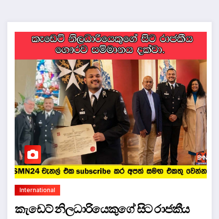
International
කැඩෙට් නිලධාරියෙකුගේ සිට රාජකීය