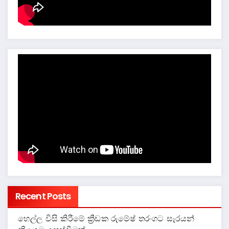
Recent Posts
හෙල්ල විසි කිරීමේ ක්‍රීඩක රුමේෂ් තරංගට සැරයන්