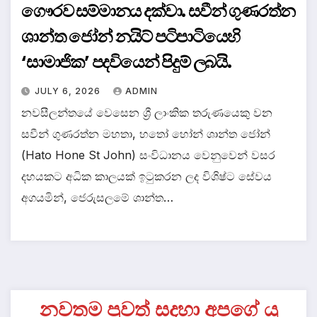
ගෞරව සම්මානය දක්වා. සවීන් ගුණරත්න
ශාන්ත ජෝන් නයිට් පටිපාටියෙහි
‘සාමාජික’ පදවියෙන් පිදුම් ලබයි.
JULY 6, 2026
ADMIN
නවසීලන්තයේ වෙසෙන ශ්‍රී ලාංකික තරුණයෙකු වන
සවීන් ගුණරත්න මහතා, හතෝ හෝන් ශාන්ත ජෝන්
(Hato Hone St John) සංවිධානය වෙනුවෙන් වසර
දහයකට අධික කාලයක් ඉටුකරන ලද විශිෂ්ට සේවය
අගයමින්, ජෙරුසලමේ ශාන්ත…
නවතම පුවත් සදහා අපගේ යු