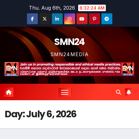
Skip
Thu. Aug 6th, 2026
8:32:25 AM
to
content
SMN24
SMN24MEDIA
Day:
July 6, 2026