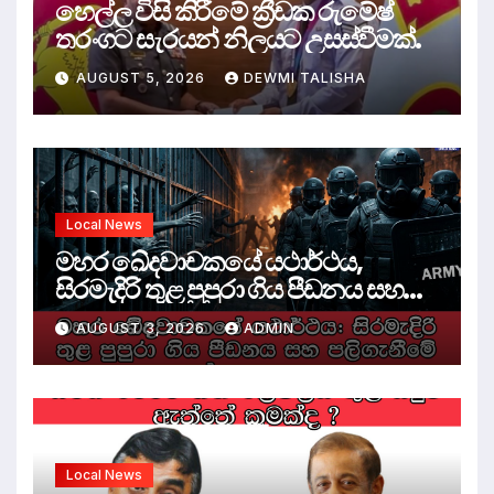
හෙල්ල විසි කිරීමේ ක්‍රීඩක රුමේෂ්
තරංගට සැරයන් නිලයට උසස්වීමක්.
AUGUST 5, 2026
DEWMI TALISHA
Local News
මහර ඛේදවාචකයේ යථාර්ථය,
සිරමැදිරි තුළ පුපුරා ගිය පීඩනය සහ
පලිගැනීමේ දේශපාලනය
AUGUST 3, 2026
ADMIN
Local News