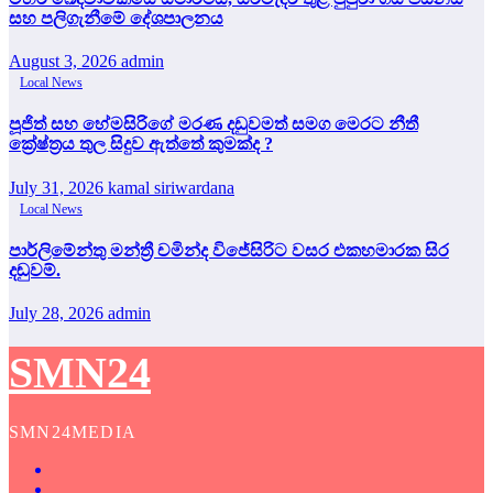
සහ පලිගැනීමේ දේශපාලනය
August 3, 2026
admin
Local News
පූජිත් සහ හේමසිරිගේ මරණ දඩුවමත් සමග මෙරට නීතී
ක්‍රේෂ්ත්‍රය තුල සිදුව ඇත්තේ කුමක්ද ?
July 31, 2026
kamal siriwardana
Local News
පාර්ලිමේන්තු මන්ත්‍රී චමින්ද විජේසිරිට වසර එකහමාරක සිර
දඬුවම්.
July 28, 2026
admin
SMN24
SMN24MEDIA