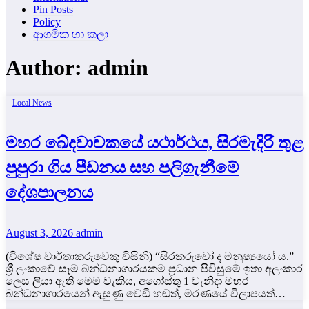
Pin Posts
Policy
ආගමික හා කලා
Author:
admin
Local News
මහර ඛේදවාචකයේ යථාර්ථය, සිරමැදිරි තුළ
පුපුරා ගිය පීඩනය සහ පලිගැනීමේ
දේශපාලනය
August 3, 2026
admin
(විශේෂ වාර්තාකරුවෙකු විසිනි) “සිරකරුවෝ ද මනුෂ්‍යයෝ ය.”
ශ්‍රී ලංකාවේ සෑම බන්ධනාගාරයකම ප්‍රධාන පිවිසුමේ ඉතා අලංකාර
ලෙස ලියා ඇති මෙම වැකිය, අගෝස්තු 1 වැනිදා මහර
බන්ධනාගාරයෙන් ඇසුණු වෙඩි හඬත්, මරණයේ විලාපයත්…