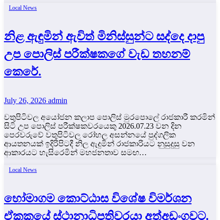
Local News
නිළ ඇඳුමින් ඇවිත් මිනිස්සුන්ට සද්දෙ දාපු
උප පොලිස් පරීක්ෂකගේ වැඩ තහනම්
කෙරේ.
July 26, 2026
admin
වතුපිටිවල අයෝජන කලාප පොලිස් මුරපොලේ රාජකාරී කරමින්
සිටි උප පොලිස් පරීක්ෂකවරයෙකු 2026.07.23 වන දින
පෙරවරුවේ වතුපිටිවල රෝහල අසන්නයේ පුද්ගලික
ආයතනයක් ඉදිරිපිටදී නිල ඇදුමින් රාජකාරියට නුසුදුසු වන
ආකාරයට හැසිරෙමින් මහජනතාව සමඟ…
Local News
හෝමාගම කොට්ඨාස විශේෂ විමර්ශන
ඒකකයේ ස්ථානාධිපතිවරයා අත්අඩංගුවට.