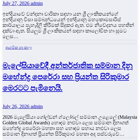
July 27, 2026
admin
ඉන්දියාවේ වන්දනා චාරිකා සඳහා යන ශ්‍රී ලාංකිකයන්ගේ
ඉන්දියානු වීසා සම්බන්ධයෙන් ඉන්දියානු මහකොමසාරිස්
කාර්යාලය පැහැදිලි කිරීමක් සිදුකර ඇත. එම නිවේදනය පහතින්
දක්වා ඇත. සියලුම ශ්‍රී ලාංකිකයන් සඳහා කාලෝචිත හා සුමට
ලෙස…
ආගමික හා කලා
මැලේසියාවේදී අන්තර්ජාතික සම්මාන දිනූ
මහේන්ද්‍ර පෙරේරා සහ ප්‍රියන්ත සිරිකුමාර
මෙරටට පැමිනෙයි.
July 26, 2026
admin
2026 මැලේසියා ගෝල්ඩන් ග්ලෝබල් සම්මාන උළෙලේ (Malaysia
Golden Global Awards) හොඳම නළුවා ලෙස සම්මාන දිනාගත්
මහේන්ද්‍ර පෙරේරා මහතා සහ හොඳම සහාය නළුවා ලෙස
සම්මාන දිනාගත් ප්‍රියන්ත සිරිකුමාර මහතා අද පස්වරුවේ…