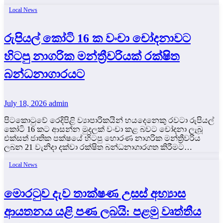
Local News
රුපියල් කෝටි 16 ක වංචා චෝදනාවට
හිටපු නාගරික මන්ත්‍රීවරියක් රක්ෂිත
බන්ධනාගාරයට
July 18, 2026
admin
පිටකොටුවේ රෙදිපිළි ව්‍යාපාරිකයින් හයදෙනෙකු රවටා රුපියල්
කෝටි 16 කට ආසන්න මුදලක් වංචා කළ බවට චෝදනා ලැබූ
එක්සත් ජාතික පක්ෂයේ හිටපු හොරණ නාගරික මන්ත්‍රීවරිය
ලබන 21 වැනිදා දක්වා රක්ෂිත බන්ධනාගාරගත කිරීමට…
Local News
මොරටුව දැව තාක්ෂණ උසස් අභ්‍යාස
ආයතනය යළි පණ ලබයි: පළමු වෘත්තීය