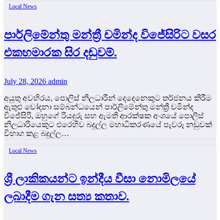
Local News
පාර්ලිමේන්තු මන්ත්‍රී චමින්ද විජේසිරිට වසර
එකහමාරක සිර දඬුවම්.
July 28, 2026
admin
අයුතු අවහිරය, පොලිස් නිලධාරීන් දෙදෙනෙකුට තර්ජනය කිරීම
ඇතුළු චෝදනා සම්බන්ධයෙන් පාර්ලිමේන්තු මන්ත්‍රී චමින්ද
විජේසිරි, ඔහුගේ රියදුරු සහ ඇමති ආරක්ෂක අංශයේ පොලිස්
නිලධාරියෙකුට එරෙහිව බදුල්ල මහාධිකරණයේ පැවරූ නඩුවක්
විභාග කළ බදුල්ල…
Local News
ශ්‍රී ලාකිකයන්ට ඉන්දීය වීසා නොමිලයේ
ලබාදීම ගැන සත්‍ය කතාව.