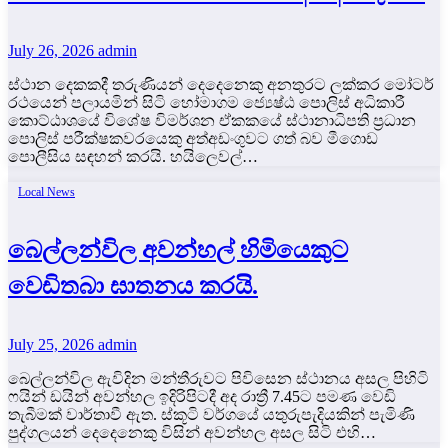
July 26, 2026
admin
ස්ථාන දෙකකදී තරුණියන් දෙදෙනෙකු අනතුරට ලක්කර මෝටර්
රථයෙන් පලායමින් සිටි හෝමාගම ජ්‍යෙෂ්ඨ පොලිස් අධිකාරී
කොට්ඨාශයේ විශේෂ විමර්ශන ඒකකයේ ස්ථානාධිපති ප්‍රධාන
පොලිස් පරීක්ෂකවරයෙකු අත්අඩංගුවට ගත් බව මීගොඩ
පොලීසිය සඳහන් කරයි. හයිලෙවල්…
Local News
බෙල්ලන්විල අවන්හල් හිමියෙකුට
වෙඩිතබා ඝාතනය කරයි.
July 25, 2026
admin
බෙල්ලන්විල ඇවිදින මන්තීරුවට පිවිසෙන ස්ථානය අසල පිහිටි
ෆයින් ඩයින් අවන්හල ඉදිරිපිටදී අද රාත්‍රී 7.45ට පමණ වෙඩි
තැබීමක් වාර්තාවී ඇත. ස්කූටි වර්ගයේ යතුරුපැදියකින් පැමිණි
පුද්ගලයන් දෙදෙනෙකු විසින් අවන්හල අසල සිටි එහි…