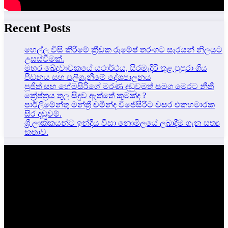
Recent Posts
හෙල්ල විසි කිරීමේ ක්‍රීඩක රුමේෂ් තරංගට සැරයන් නිලයට
උසස්වීමක්.
මහර ඛේදවාචකයේ යථාර්ථය, සිරමැදිරි තුළ පුපුරා ගිය
පීඩනය සහ පලිගැනීමේ දේශපාලනය
පූජිත් සහ හේමසිරිගේ මරණ දඩුවමත් සමග මෙරට නීතී
ක්‍රේෂ්ත්‍රය තුල සිදුව ඇත්තේ කුමක්ද ?
පාර්ලිමේන්තු මන්ත්‍රී චමින්ද විජේසිරිට වසර එකහමාරක
සිර දඬුවම්.
ශ්‍රී ලාකිකයන්ට ඉන්දීය වීසා නොමිලයේ ලබාදීම ගැන සත්‍ය
කතාව.