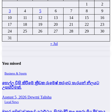
1
2
3
4
5
6
7
8
9
10
11
12
13
14
15
16
17
18
19
20
21
22
23
24
25
26
27
28
29
30
31
« Jul
You missed
Business & Sports
හෙල්ල විසි කිරීමේ ක්‍රීඩක රුමේෂ් තරංගට සැරයන් නිලයට
උසස්වීමක්.
August 5, 2026
Dewmi Talisha
Local News
මහර ඛේදවාචකයේ යථාර්ථය, සිරමැදිරි තුළ පුපුරා ගිය පීඩනය