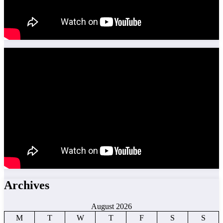
Archives
August 2026
M
T
W
T
F
S
S