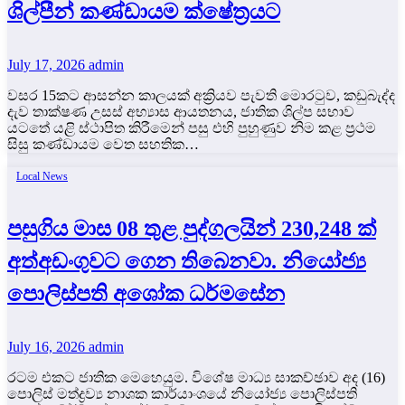
ශිල්පීන් කණ්ඩායම ක්ෂේත්‍රයට
July 17, 2026
admin
වසර 15කට ආසන්න කාලයක් අක්‍රියව පැවති මොරටුව, කඩුබැද්ද
දැව තාක්ෂණ උසස් අභ්‍යාස ආයතනය, ජාතික ශිල්ප සභාව
යටතේ යළි ස්ථාපිත කිරීමෙන් පසු එහි පුහුණුව නිම කළ ප්‍රථම
සිසු කණ්ඩායම වෙත සහතික…
Local News
පසුගිය මාස 08 තුළ පුද්ගලයින් 230,248 ක්
අත්අඩංගුවට ගෙන තිබෙනවා. නියෝජ්‍ය
පොලිස්පති අශෝක ධර්මසේන
July 16, 2026
admin
රටම එකට ජාතික මෙහෙයුම. විශේෂ මාධ්‍ය සාකච්ඡාව අද (16)
පොලිස් මත්ද්‍රව්‍ය නාශක කාර්යාංශයේ නියෝජ්‍ය පොලිස්පති