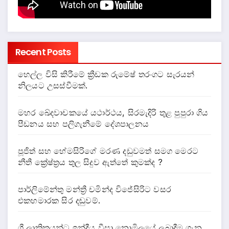
Recent Posts
හෙල්ල විසි කිරීමේ ක්‍රීඩක රුමේෂ් තරංගට සැරයන්
නිලයට උසස්වීමක්.
මහර ඛේදවාචකයේ යථාර්ථය, සිරමැදිරි තුළ පුපුරා ගිය
පීඩනය සහ පලිගැනීමේ දේශපාලනය
පූජිත් සහ හේමසිරිගේ මරණ දඩුවමත් සමග මෙරට
නීතී ක්‍රේෂ්ත්‍රය තුල සිදුව ඇත්තේ කුමක්ද ?
පාර්ලිමේන්තු මන්ත්‍රී චමින්ද විජේසිරිට වසර
එකහමාරක සිර දඬුවම්.
ශ්‍රී ලාකිකයන්ට ඉන්දීය වීසා නොමිලයේ ලබාදීම ගැන