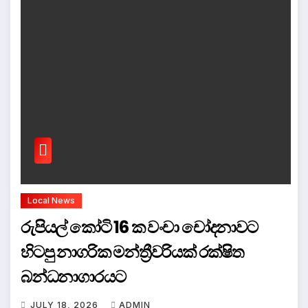
Local News
රුපියල් කෝටි 16 ක වංචා චෝදනාවට
හිටපු නාගරික මන්ත්‍රීවරියක් රක්ෂිත
බන්ධනාගාරයට
JULY 18, 2026
ADMIN