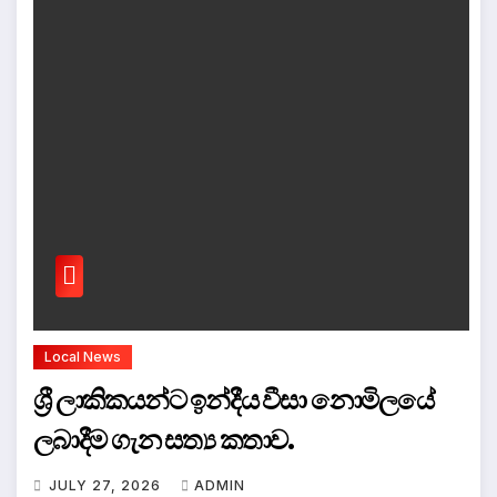
Local News
ශ්‍රී ලාකිකයන්ට ඉන්දීය වීසා නොමිලයේ
ලබාදීම ගැන සත්‍ය කතාව.
JULY 27, 2026
ADMIN