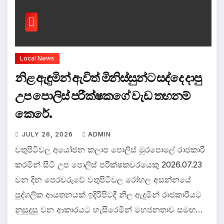
Local News
නිළ ඇඳුමින් ඇවිත් මිනිස්සුන්ට සද්දෙ දාපු
උප පොලිස් පරීක්ෂකගේ වැඩ තහනම්
කෙරේ.
JULY 26, 2026
ADMIN
වතුපිටිවල අයෝජන කලාප පොලිස් මුරපොලේ රාජකාරී
කරමින් සිටි උප පොලිස් පරීක්ෂකවරයෙකු 2026.07.23
වන දින පෙරවරුවේ වතුපිටිවල රෝහල අසන්නයේ
පුද්ගලික ආයතනයක් ඉදිරිපිටදී නිල ඇදුමින් රාජකාරියට
නුසුදුසු වන ආකාරයට හැසිරෙමින් මහජනතාව සමඟ…