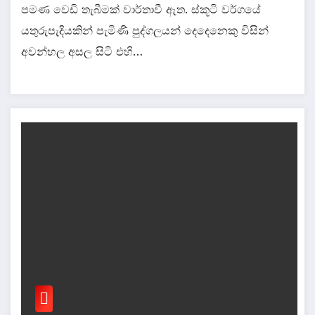
පමණ වෙඩි තැබීමක් වාර්තාවී ඇත. ස්කූටි වර්ගයේ
යතුරුපැදියකින් පැමිණි පුද්ගලයන් දෙදෙනෙකු විසින්
අවන්හල අසල සිටි එහි…