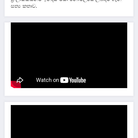
සත්‍ය කතාව.