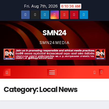
Skip
Fri. Aug 7th, 2026
6:10:37 AM
to
content
SMN24
SMN24MEDIA
Category:
Local News