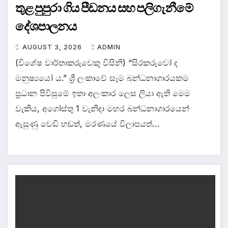
තුළ පුපුරා ගිය පීඩනය සහ පලිගැනීමේ
දේශපාලනය
AUGUST 3, 2026
ADMIN
(විශේෂ වාර්තාකරුවෙකු විසිනි) “සිරකරුවෝ ද
මනුෂ්‍යයෝ ය.” ශ්‍රී ලංකාවේ සෑම බන්ධනාගාරයකම
ප්‍රධාන පිවිසුමේ ඉතා අලංකාර ලෙස ලියා ඇති මෙම
වැකිය, අගෝස්තු 1 වැනිදා මහර බන්ධනාගාරයෙන්
ඇසුණු වෙඩි හඬත්, මරණයේ විලාපයත්…