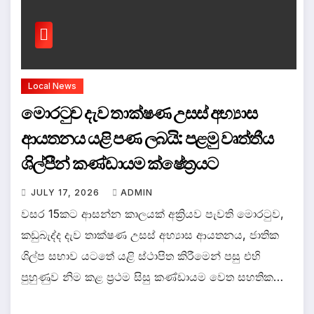
Local News
මොරටුව දැව තාක්ෂණ උසස් අභ්‍යාස
ආයතනය යළි පණ ලබයි: පළමු වෘත්තීය
ශිල්පීන් කණ්ඩායම ක්ෂේත්‍රයට
JULY 17, 2026
ADMIN
වසර 15කට ආසන්න කාලයක් අක්‍රියව පැවති මොරටුව,
කඩුබැද්ද දැව තාක්ෂණ උසස් අභ්‍යාස ආයතනය, ජාතික
ශිල්ප සභාව යටතේ යළි ස්ථාපිත කිරීමෙන් පසු එහි
පුහුණුව නිම කළ ප්‍රථම සිසු කණ්ඩායම වෙත සහතික…