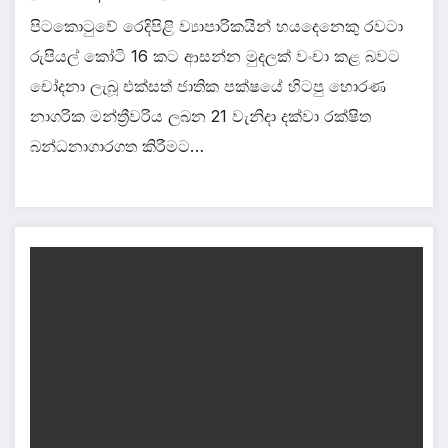
පිටකොටුවේ රෙදිපිළි ව්‍යාපාරිකයින් හයදෙනෙකු රවටා
රුපියල් කෝටි 16 කට ආසන්න මුදලක් වංචා කළ බවට
චෝදනා ලැබූ එක්සත් ජාතික පක්ෂයේ හිටපු හොරණ
නාගරික මන්ත්‍රීවරිය ලබන 21 වැනිදා දක්වා රක්ෂිත
බන්ධනාගාරගත කිරීමට…