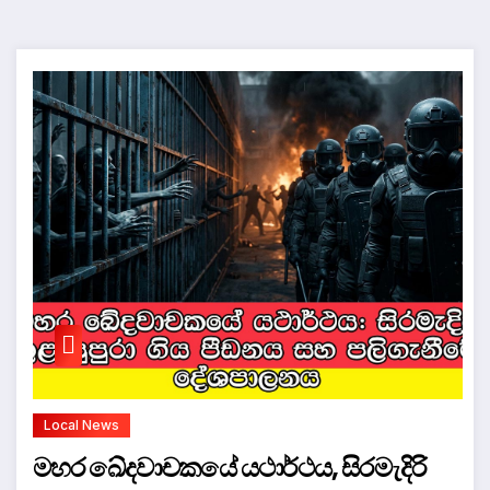
Local News
මහර ඛේදවාචකයේ යථාර්ථය, සිරමැදිරි