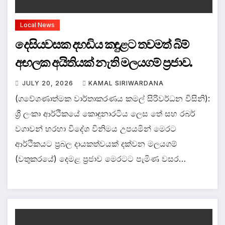
Local News
දෙසියවසක දහඩිය කඳුළට තවමත් බිම්
අඟලක අයිතියක් නැති මලයගම් ප්‍රජාව.
JULY 20, 2026
KAMAL SIRIWARDANA
(ගවේශණාත්මක වාර්තාකරණය කමල් සිරිවර්ධන විසිනි):
ශ්‍රී ලංකා ආර්ථිකයේ කොඳුනාරටිය ලෙස තේ සහ රබර්
වගාවන් හරහා විදේශ විනිමය උපයමින් මෙරට
ආර්ථිකයට ප්‍රබල දායකත්වයක් දක්වන මලයගම්
(වතුකරයේ) දෙමළ ප්‍රජාව මෙරටට පැමිණ වසර…