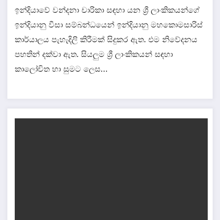
ඉන්දියාවේ වන්දනා චාරිකා සඳහා යන ශ්‍රී ලාංකිකයන්ගේ
ඉන්දියානු වීසා සම්බන්ධයෙන් ඉන්දියානු මහකොමසාරිස්
කාර්යාලය පැහැදිලි කිරීමක් සිදුකර ඇත. එම නිවේදනය
පහතින් දක්වා ඇත. සියලුම ශ්‍රී ලාංකිකයන් සඳහා
කාලෝචිත හා සුමට ලෙස…