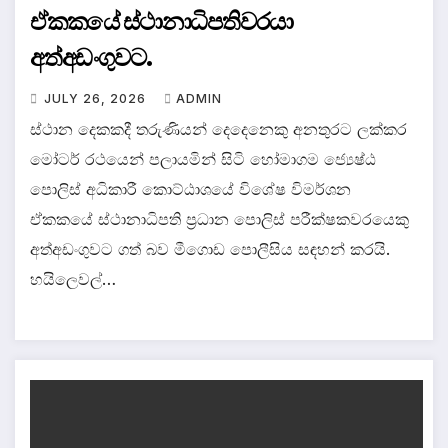
ඒකකයේ ස්ථානාධිපතිවරයා
අත්අඩංගුවට.
JULY 26, 2026
ADMIN
ස්ථාන දෙකකදී තරුණියන් දෙදෙනෙකු අනතුරට ලක්කර
මෝටර් රථයෙන් පලායමින් සිටි හෝමාගම ජ්‍යෙෂ්ඨ
පොලිස් අධිකාරී කොට්ඨාශයේ විශේෂ විමර්ශන
ඒකකයේ ස්ථානාධිපති ප්‍රධාන පොලිස් පරීක්ෂකවරයෙකු
අත්අඩංගුවට ගත් බව මීගොඩ පොලීසිය සඳහන් කරයි.
හයිලෙවල්…