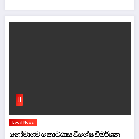
Local News
හෝමාගම කොට්ඨාස විශේෂ විමර්ශන