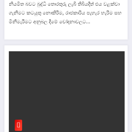
නියමිත බවට බුද්ධි තොරතුරු ලැබී තිබියදීත් එය වළක්වා
ගැනීමට කටයුතු නොකිරීම, රාජකාරිය පැහැර හැරීම සහ
මිනීමැරීමට අනුබල දීමේ චෝදනාවලට…