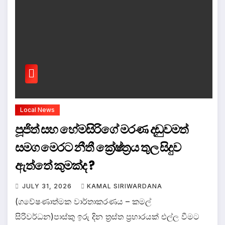
Local News
පූජිත් සහ හේමසිරිගේ මරණ දඩුවමත්
සමග මෙරට නීතී ක්‍රේෂ්ත්‍රය තුල සිදුව
ඇත්තේ කුමක්ද ?
JULY 31, 2026
KAMAL SIRIWARDANA
(ගවේෂණාත්මක වාර්තාකරණය – කමල්
සිරිවර්ධන)පාස්කු ඉරු දින ත්‍රස්ත ප්‍රහාරයක් එල්ල වීමට