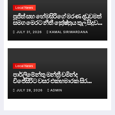
Local News
පූජිත් සහ හේමසිරිගේ මරණ දඩුවමත්
සමග මෙරට නීතී ක්‍රේෂ්ත්‍රය තුල සිදුව
ඇත්තේ කුමක්ද ?
JULY 31, 2026
KAMAL SIRIWARDANA
Local News
පාර්ලිමේන්තු මන්ත්‍රී චමින්ද
විජේසිරිට වසර එකහමාරක සිර
දඬුවම්.
JULY 28, 2026
ADMIN