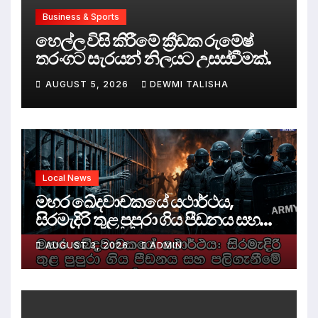
Business & Sports
හෙල්ල විසි කිරීමේ ක්‍රීඩක රුමේෂ්
තරංගට සැරයන් නිලයට උසස්වීමක්.
AUGUST 5, 2026
DEWMI TALISHA
Local News
මහර ඛේදවාචකයේ යථාර්ථය,
සිරමැදිරි තුළ පුපුරා ගිය පීඩනය සහ
පලිගැනීමේ දේශපාලනය
AUGUST 3, 2026
ADMIN