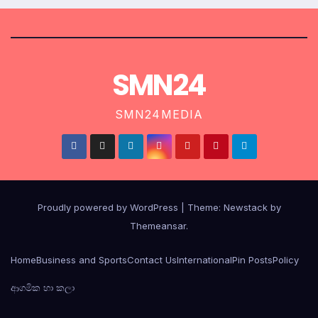
SMN24
SMN24MEDIA
Proudly powered by WordPress
|
Theme:
Newstack
by
Themeansar
.
Home
Business and Sports
Contact Us
International
Pin Posts
Policy
ආගමික හා කලා