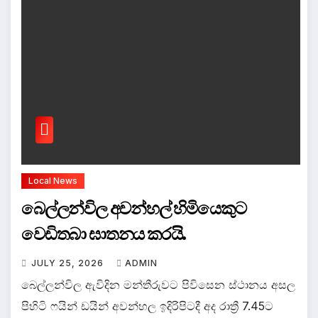
Local News
බෙල්ලන්විල අවන්හල් හිමියෙකුට
වෙඩිතබා ඝාතනය කරයි.
JULY 25, 2026
ADMIN
බෙල්ලන්විල ඇවිදින මන්තීරුවට පිවිසෙන ස්ථානය අසල
පිහිටි ෆයින් ඩයින් අවන්හල ඉදිරිපිටදී අද රාත්‍රී 7.45ට