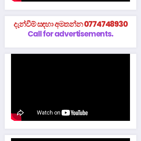
දැන්වීම් සඳහා අමතන්න 0774748930
Call for advertisements.