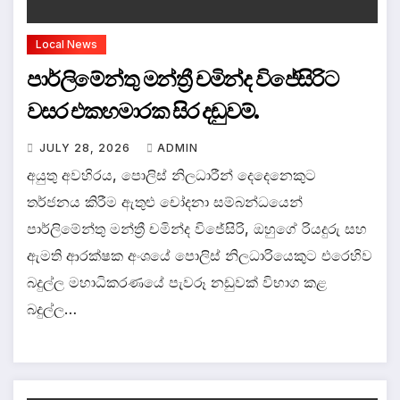
Local News
පාර්ලිමේන්තු මන්ත්‍රී චමින්ද විජේසිරිට
වසර එකහමාරක සිර දඬුවම්.
JULY 28, 2026
ADMIN
අයුතු අවහිරය, පොලිස් නිලධාරීන් දෙදෙනෙකුට
තර්ජනය කිරීම ඇතුළු චෝදනා සම්බන්ධයෙන්
පාර්ලිමේන්තු මන්ත්‍රී චමින්ද විජේසිරි, ඔහුගේ රියදුරු සහ
ඇමති ආරක්ෂක අංශයේ පොලිස් නිලධාරියෙකුට එරෙහිව
බදුල්ල මහාධිකරණයේ පැවරූ නඩුවක් විභාග කළ
බදුල්ල…