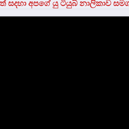
් සදහා අපගේ යු ටියුබ් නාලිකාව සම