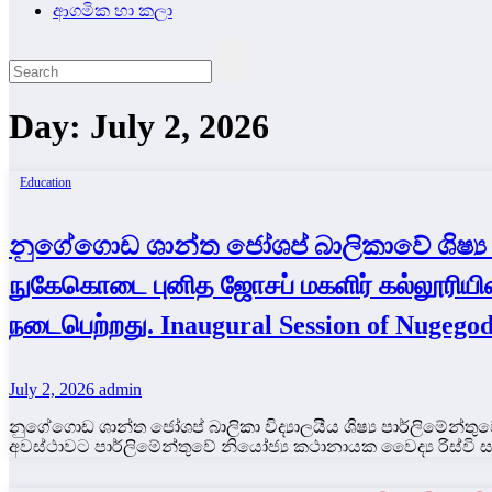
ආගමික හා කලා
Day:
July 2, 2026
Education
නුගේගොඩ ශාන්ත ජෝශප් බාලිකාවේ ශිෂ්‍ය ප
நுகேகொடை புனித ஜோசப் மகளிர் கல்லூரியி
நடைபெற்றது. Inaugural Session of Nugegoda
July 2, 2026
admin
නුගේගොඩ ශාන්ත ජෝශප් බාලිකා විද්‍යාලයීය ශිෂ්‍ය පාර්ලිමේන්ත
අවස්ථාවට පාර්ලිමේන්තුවේ නියෝජ්‍ය කථානායක වෛද්‍ය රිස්වි 