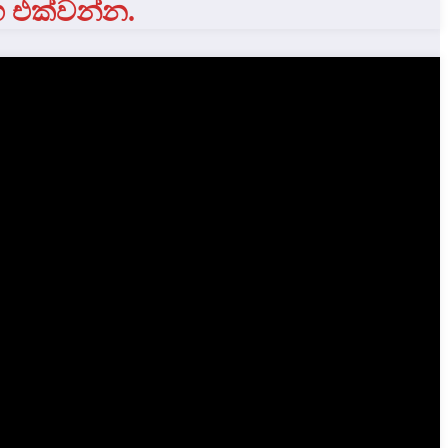
ග එක්වන්න.