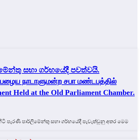
ේන්තු සභා ගර්භයේදී පවත්වයි.
 பழைய நாடாளுமன்ற சபா மண்டபத்தில்
ament Held at the Old Parliament Chamber.
ිටි පැරණි පාර්ලිමේන්තු සභා ගර්භයේදී පැවැත්වුනු අතර මෙම