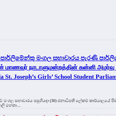
ාර්ලිමේන්තු මංගල සභාවාරය පැරණි පාර්ලිම
ன் மாணவர் நாடாளுமன்றத்தின் கன்னி அமர்வு
 St. Joseph’s Girls’ School Student Parli
ුවේ මංගල සභාවාරය පසුගියදා (30) ජනාධිපති ලේකම් කාර්යාලයේ පිහ
සාලි මහතා…