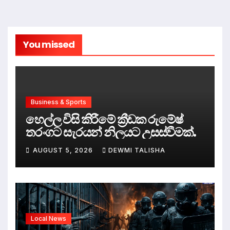
You missed
Business & Sports
හෙල්ල විසි කිරීමේ ක්‍රීඩක රුමේෂ්
තරංගට සැරයන් නිලයට උසස්වීමක්.
AUGUST 5, 2026
DEWMI TALISHA
Local News