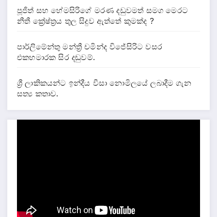
පූජිත් සහ හේමසිරිගේ මරණ දඩුවමත් සමග මෙරට
නීතී ක්‍රේෂ්ත්‍රය තුල සිදුව ඇත්තේ කුමක්ද ?
පාර්ලිමේන්තු මන්ත්‍රී චමින්ද විජේසිරිට වසර
එකහමාරක සිර දඬුවම්.
ශ්‍රී ලාකිකයන්ට ඉන්දීය වීසා නොමිලයේ ලබාදීම ගැන
සත්‍ය කතාව.