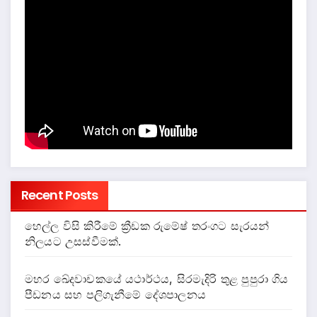
Recent Posts
හෙල්ල විසි කිරීමේ ක්‍රීඩක රුමේෂ් තරංගට සැරයන්
නිලයට උසස්වීමක්.
මහර ඛේදවාචකයේ යථාර්ථය, සිරමැදිරි තුළ පුපුරා ගිය
පීඩනය සහ පලිගැනීමේ දේශපාලනය