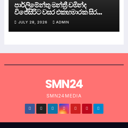
පාර්ලිමේන්තු මන්ත්‍රී චමින්ද
විජේසිරිට වසර එකහමාරක සිර
දඬුවම්.
JULY 28, 2026
ADMIN
SMN24
SMN24MEDIA