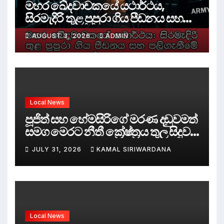
මහර ඛේදවාචකයේ යථාර්ථය,
සිරමැදිරි තුළ පුපුරා ගිය පීඩනය සහ
පලිගැනීමේ දේශපාලනය
AUGUST 3, 2026
ADMIN
Local News
පූජිත් සහ හේමසිරිගේ මරණ දඩුවමත්
සමග මෙරට නීතී ක්‍රේෂ්ත්‍රය තුල සිදුව
ඇත්තේ කුමක්ද ?
JULY 31, 2026
KAMAL SIRIWARDANA
Local News