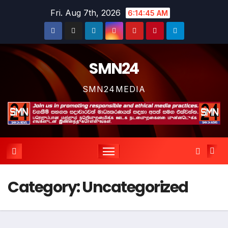
Skip
Fri. Aug 7th, 2026
6:14:46 AM
to
content
SMN24
SMN24MEDIA
Category:
Uncategorized