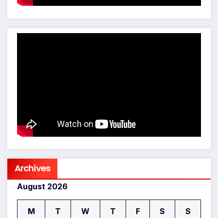
Archives
August 2026
M
T
W
T
F
S
S