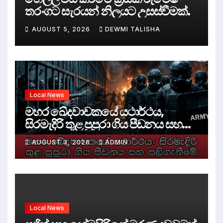
තරංගට සැරයන් නිලයට උසස්වීමක්.
AUGUST 5, 2026
DEWMI TALISHA
Local News
මහර ඛේදවාචකයේ යථාර්ථය,
සිරමැදිරි තුළ පුපුරා ගිය පීඩනය සහ
පලිගැනීමේ දේශපාලනය
AUGUST 3, 2026
ADMIN
Local News