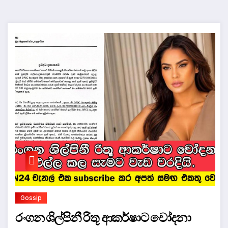
Gossip
රංගන ශිල්පිනී රිතූ ආකර්ෂාට චෝදනා