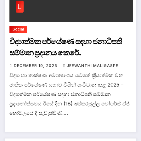
Social
විද්‍යාත්මක පර්යේෂණ සඳහා ජනාධිපති
සම්මාන ප්‍රදානය කෙරේ.
DECEMBER 19, 2025
JEEWANTHI MALIGASPE
විද්‍යා හා තාක්ෂණ අමාත්‍යාංශය යටතේ ක්‍රියාත්මක වන
ජාතික පර්යේෂණ සභාව විසින් සංවිධාන කළ 2025 –
විද්‍යාත්මක පර්යේෂණ සඳහා ජනාධිපති සම්මාන
ප්‍රදානෝත්සවය ඊයේ දින (18) බත්තරමුල්ල ‍වෝටර්ස් ඒජ්
හෝටලයේ දී පැවැත්විණි.…