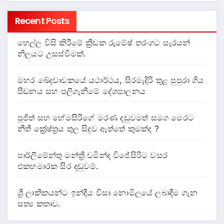
Recent Posts
හෙල්ල විසි කිරීමේ ක්‍රීඩක රුමේෂ් තරංගට සැරයන්
නිලයට උසස්වීමක්.
මහර ඛේදවාචකයේ යථාර්ථය, සිරමැදිරි තුළ පුපුරා ගිය
පීඩනය සහ පලිගැනීමේ දේශපාලනය
පූජිත් සහ හේමසිරිගේ මරණ දඩුවමත් සමග මෙරට
නීතී ක්‍රේෂ්ත්‍රය තුල සිදුව ඇත්තේ කුමක්ද ?
පාර්ලිමේන්තු මන්ත්‍රී චමින්ද විජේසිරිට වසර
එකහමාරක සිර දඬුවම්.
ශ්‍රී ලාකිකයන්ට ඉන්දීය වීසා නොමිලයේ ලබාදීම ගැන
සත්‍ය කතාව.