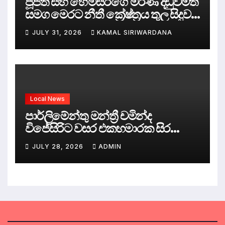
පූජිත් සහ හේමසිරිගේ මරණ දඩුවමත්
සමග මෙරට නීතී ක්‍රේෂ්ත්‍රය තුල සිදුව
ඇත්තේ කුමක්ද ?
JULY 31, 2026
KAMAL SIRIWARDANA
Local News
පාර්ලිමේන්තු මන්ත්‍රී චමින්ද
විජේසිරිට වසර එකහමාරක සිර
දඬුවම්.
JULY 28, 2026
ADMIN