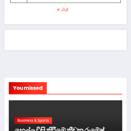
« Jul
You missed
Business & Sports
හෙල්ල විසි කිරීමේ ක්‍රීඩක රුමේෂ්