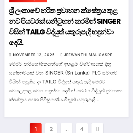
ශ්‍රී ලංකාවේ හරිත ප්‍රවාහන ක්ෂේත්‍රය තුළ
නව පියවරක් සනිටුහන් කරමින් SINGER
විසින් TAILG විද්යුත් යතුරුපැදි හඳුන්වා
දෙයි.
NOVEMBER 12, 2025
JEEWANTHI MALIGASPE
මෙරට පාරිභෝගිකයන්ගේ ඉහළම විශ්වාසයක් දිනූ
සන්නාමයක් වන SINGER (Sri Lanka) PLC සමාගම
විසින් පසුගිය දා TAILG විද්යුත් යතුරුපැදි මෙරට
වෙළෙඳපල වෙත හඳුන්වා දෙමින් මෙරට විද්යුත් ප්‍රවාහන
ක්ෂේත්‍රය වෙත පිවිසුණේය.විද්‍යුත් යතුරුපැදි…
Posts
1
2
…
4