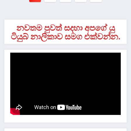
pagination
නවතම පුවත් සදහා අපගේ යු
ටියුබ් නාලිකාව සමග එක්වන්න.