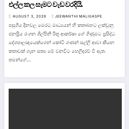
එල්ල කල සැමට වැඩ වරදියි.
AUGUST 3, 2026
JEEWANTHI MALIGASPE
පසුගිය දිනවල මෙරට මාධ්‍යයන් හී කතාබහට ලක්වුනු
ජනප්‍රිය රංගන ශිල්පිනි රිතූ ආකර්ෂා ගේ ගිණුමට ප්‍රසිද්ධ
දේශපාලඥයෙක්ගෙන් කෝටි ගණන් සල්ලි ආවා කියන
කතාවක් ගැන සත්‍ය මේ වනවිට හෙලිදරව් වී ඇත.
තමන්ගේ…