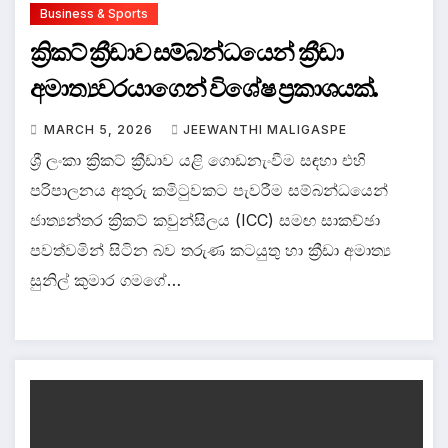
Business & Sports
ක්‍රිකට් ක්‍රීඩාව සම්බන්ධයෙන් ක්‍රීඩා
අමාත්‍යවරයාගෙන් විශේෂ ප්‍රකාශයක්.
MARCH 5, 2026
JEEWANTHI MALIGASPE
ශ්‍රී ලංකා ක්‍රිකට් ක්‍රීඩාව යළි ගොඩනැංවීම සඳහා එහි
පරිපාලනය අතුරු කමිටුවකට පැවරීම සම්බන්ධයෙන්
ජාත්‍යන්තර ක්‍රිකට් කවුන්සිලය (ICC) සමඟ සාකච්ඡා
පවත්වමින් සිටින බව තරුණ කටයුතු හා ක්‍රීඩා අමාත්‍ය
සුනිල් කුමාර ගමගේ…