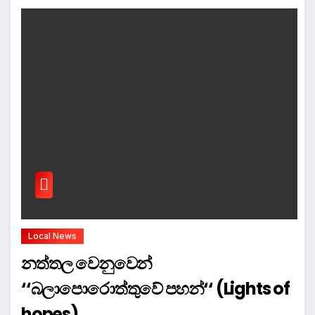
Local News
නත්තල වෙනුවෙන්
‘‘බලාපොරොත්තුවේ පහන්‘‘ (Lights of
hopes)