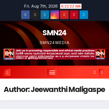
Skip
Fri. Aug 7th, 2026
6:22:23 AM
to
content
SMN24
SMN24MEDIA
Author:
Jeewanthi Maligaspe