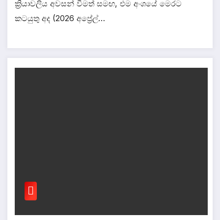
ක්‍රියාවලිය අවසන් වීමත් සමඟ, එම අංශයේ මෙරට
කටයුතු අද (2026 අප්‍රේල්…