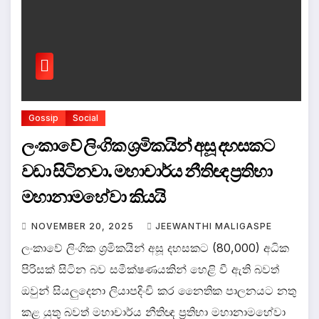
Gossip
Social
ලංකාවේ ලිංගික ශ්‍රමිකයින් අසූ දහසකට
වඩා සිටිනවා. මහාචාර්ය නීතිඥ ප්‍රතිභා
මහානාමහේවා කියයි
NOVEMBER 20, 2025
JEEWANTHI MALIGASPE
ලංකාවේ ලිංගික ශ්‍රමිකයින් අසූ දහසකට (80,000) අධික
පිරිසක් සිටින බව සමීක්ෂණයකින් හෙළි වී ඇති බවත්
ඔවුන් සියලුදෙනා ලියාපදිංචි කර නෛතික පාලනයට නතු
කළ යුතු බවත් මහාචාර්ය නීතිඥ ප්‍රතිභා මහානාමහේවා