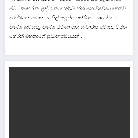
ස්වර්ණාභරණ ප්‍රදර්ශණය කර්මාන්ත සහ ව්‍යවසායකත්ව
සංවර්ධන අමාත්‍ය සුනිල් හඳුන්නෙත්ති මහතාගේ සහ
විදේශ කටයුතු, විදේශ රැකියා සහ සංචාරක අමාත්‍ය විජිත
හේරත් මහතාගේ ප්‍රධානතවයෙන්…