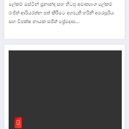
ලේකම් ඔස්ටින් ප්‍රනාන්දු සහ හිටපු අමාත්‍යාංශ ලේකම්
රංජිත් ආරියරත්න පත් කිරීමට අගමැති හරිනි අමරසූරිය
සහ විපක්ෂ නායක සජිත් ප්‍රේමදාස…