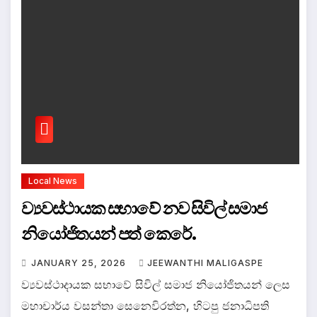
Local News
ව්‍යවස්ථායක සභාවේ නව සිවිල් සමාජ
නියෝජිතයන් පත් කෙරේ.
JANUARY 25, 2026
JEEWANTHI MALIGASPE
ව්‍යවස්ථාදායක සභාවේ සිවිල් සමාජ නියෝජිතයන් ලෙස
මහාචාර්ය වසන්තා සෙනෙවිරත්න, හිටපු ජනාධිපති