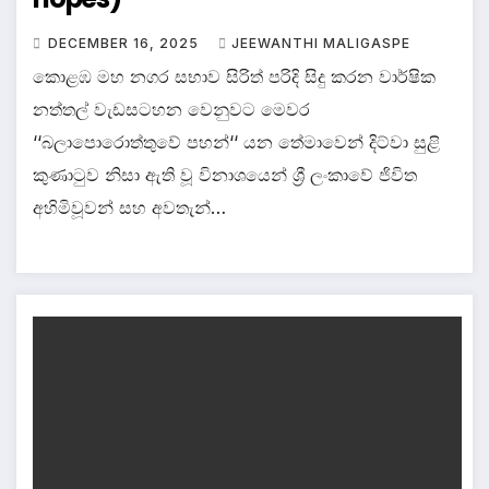
DECEMBER 16, 2025
JEEWANTHI MALIGASPE
කොළඹ මහ නගර සභාව සිරිත් පරිදි සිදු කරන වාර්ෂික
නත්තල් වැඩසටහන වෙනුවට මෙවර
‘‘බලාපොරොත්තුවේ පහන්‘‘ යන තේමාවෙන් දිට්වා සුළි
කුණාටුව නිසා ඇති වූ විනාශයෙන් ශ්‍රී ලංකාවේ ජිවිත
අහිමිවූවන් සහ අවතැන්…