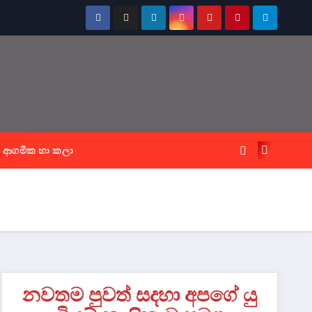
ආගමික හා කලා
නවතම පුවත් සදහා අපගේ යු