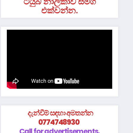
ටියුබ් නාලිකාව සමග
එක්වන්න.
දැන්වීම් සඳහා අමතන්න
0774748930
Call for advertisements.