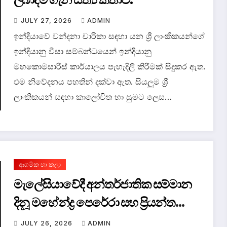
JULY 27, 2026
ADMIN
ඉන්දියාවේ වන්දනා චාරිකා සඳහා යන ශ්‍රී ලාංකිකයන්ගේ
ඉන්දියානු වීසා සම්බන්ධයෙන් ඉන්දියානු
මහකොමසාරිස් කාර්යාලය පැහැදිලි කිරීමක් සිදුකර ඇත.
එම නිවේදනය පහතින් දක්වා ඇත. සියලුම ශ්‍රී
ලාංකිකයන් සඳහා කාලෝචිත හා සුමට ලෙස…
ආගමික හා කලා
මැලේසියාවේදී අන්තර්ජාතික සම්මාන
දිනූ මහේන්ද්‍ර පෙරේරා සහ ප්‍රියන්ත
සිරිකුමාර මෙරටට පැමිනෙයි.
JULY 26, 2026
ADMIN