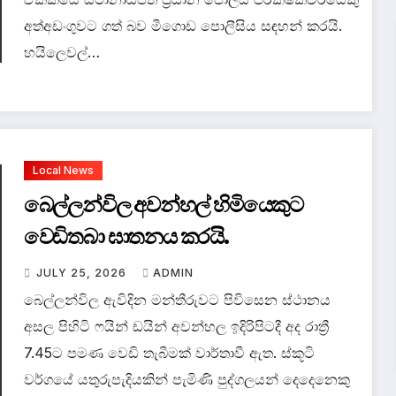
අත්අඩංගුවට ගත් බව මීගොඩ පොලීසිය සඳහන් කරයි.
හයිලෙවල්…
Local News
බෙල්ලන්විල අවන්හල් හිමියෙකුට
වෙඩිතබා ඝාතනය කරයි.
JULY 25, 2026
ADMIN
බෙල්ලන්විල ඇවිදින මන්තීරුවට පිවිසෙන ස්ථානය
අසල පිහිටි ෆයින් ඩයින් අවන්හල ඉදිරිපිටදී අද රාත්‍රී
7.45ට පමණ වෙඩි තැබීමක් වාර්තාවී ඇත. ස්කූටි
වර්ගයේ යතුරුපැදියකින් පැමිණි පුද්ගලයන් දෙදෙනෙකු