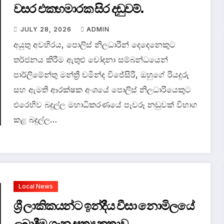
වසර එකහමාරක සිර දඬුවම්.
JULY 28, 2026
ADMIN
අයුතු අවහිරය, පොලිස් නිලධාරීන් දෙදෙනෙකුට
තර්ජනය කිරීම ඇතුළු චෝදනා සම්බන්ධයෙන්
පාර්ලිමේන්තු මන්ත්‍රී චමින්ද විජේසිරි, ඔහුගේ රියදුරු
සහ ඇමති ආරක්ෂක අංශයේ පොලිස් නිලධාරියෙකුට
එරෙහිව බදුල්ල මහාධිකරණයේ පැවරූ නඩුවක් විභාග
කළ බදුල්ල…
Local News
ශ්‍රී ලාකිකයන්ට ඉන්දීය වීසා නොමිලයේ
ලබාදීම ගැන සත්‍ය කතාව.