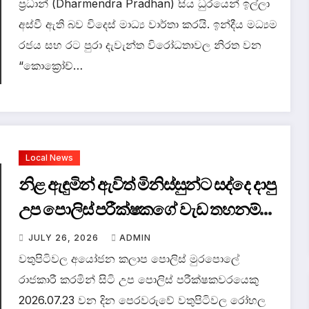
ප්‍රධාන් (Dharmendra Pradhan) සිය ධුරයෙන් ඉල්ලා
අස්වී ඇති බව විදෙස් මාධ්‍ය වාර්තා කරයි. ඉන්දීය මධ්‍යම
රජය සහ රට පුරා දැවැන්ත විරෝධතාවල නිරත වන
“කොක්‍රෝච්…
Local News
නිළ ඇඳුමින් ඇවිත් මිනිස්සුන්ට සද්දෙ දාපු
උප පොලිස් පරීක්ෂකගේ වැඩ තහනම්
කෙරේ.
JULY 26, 2026
ADMIN
වතුපිටිවල අයෝජන කලාප පොලිස් මුරපොලේ
රාජකාරී කරමින් සිටි උප පොලිස් පරීක්ෂකවරයෙකු
2026.07.23 වන දින පෙරවරුවේ වතුපිටිවල රෝහල