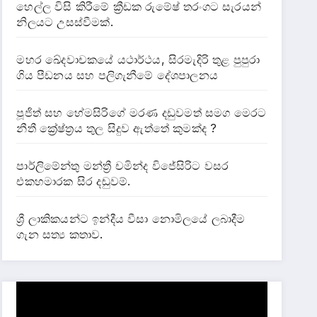
හෙල්ල විසි කිරීමේ ක්‍රීඩක රුමේෂ් තරංගට සැරයන්
නිලයට උසස්වීමක්.
මහර ඛේදවාචකයේ යථාර්ථය, සිරමැදිරි තුළ පුපුරා
ගිය පීඩනය සහ පලිගැනීමේ දේශපාලනය
පූජිත් සහ හේමසිරිගේ මරණ දඩුවමත් සමග මෙරට
නීතී ක්‍රේෂ්ත්‍රය තුල සිදුව ඇත්තේ කුමක්ද ?
පාර්ලිමේන්තු මන්ත්‍රී චමින්ද විජේසිරිට වසර
එකහමාරක සිර දඬුවම්.
ශ්‍රී ලාකිකයන්ට ඉන්දීය වීසා නොමිලයේ ලබාදීම
ගැන සත්‍ය කතාව.