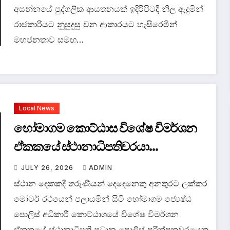
අසන්නයේ පුද්ගලික ආයතනයක් ඉදිරිපිටදී නිල ඇදුමින්
රාජකාරියට නුසුදුසු වන ආකාරයට හැසිරෙමින්
මහජනතාව සමඟ…
Local News
හෝමාගම කොට්ඨාස විශේෂ විමර්ශන
ඒකකයේ ස්ථානාධිපතිවරයා
අත්අඩංගුවට.
JULY 26, 2026
ADMIN
ස්ථාන දෙකකදී තරුණියන් දෙදෙනෙකු අනතුරට ලක්කර
මෝටර් රථයෙන් පලායමින් සිටි හෝමාගම ජ්‍යෙෂ්ඨ
පොලිස් අධිකාරී කොට්ඨාශයේ විශේෂ විමර්ශන
ඒකකයේ ස්ථානාධිපති ප්‍රධාන පොලිස් පරීක්ෂකවරයෙකු