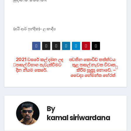
(අයි ආර් ඉන්දික)- ලංකාදීප
Post
2021 වසරේ කල් දමන ලද
පවතින කොවිඩ් තත්ත්වය
පාසල් විභාග පැවැත්වීමට
තුළ පාසල් නැවත විවෘත
දින නියම කෙරේ.
කිරීම සුදුසු නොවේ. –
navigation
වෛද්‍ය හේමන්ත හේරත්
By
kamal siriwardana