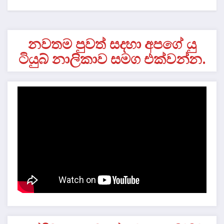
නවතම පුවත් සදහා අපගේ යු
ටියුබ් නාලිකාව සමග එක්වන්න.