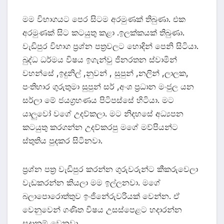
මම විභාගයට පෙර සිටම අරමුණක් තිබුණා. එක
අරමුණක් සිට කටයුතු කළා .ඉලක්කයක් තිබුණා.
වැඩිපුර විභාග ප්‍රශ්න පත්‍රවලට හොදින් පෙනි සිටියා.
බුද්ධ ධර්මය විෂය ඉගැන්වු ජිනරතන ස්වාමින්
වහන්සේ ,ඉදුනිල් ,නුවන් , සුපුන් ,නලින් ,ලාලක,
පංතිභාර ගුරුතුමා සුපුන් සර් ,අංශ ප්‍රධාන මංජුල යන
සර්ලා මේ ජයග්‍රහණය පිටිපස්සේ හිටියා. මට
යාලුවෝ වගේ උදව්කලා. මට නිදහසේ අධ්‍යපන
කටයුතු කරගන්න උදව්කරපු මගේ මව්පියන්ට
ස්තුතිය පුදකර සිටිනවා.
ප්‍රශ්න පත්‍ර වැඩිපුර කරන්න ගුරුවරුන්ට කීකරුවෙලා
වැඩකරන්න කියලා මම ඉල්ලනවා. මගේ
බලාපොරොත්තුව ඉංජිනේරුවරියක් වෙන්න. ඒ
වෙනුවෙන් ගණිත විෂය උසස්පෙළට හදාරන්න
සුදානම් වෙනවා.