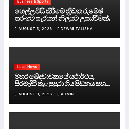
Business & Sports
හෙල්ල විසි කිරීමේ ක්‍රීඩක රුමේෂ්
තරංගට සැරයන් නිලයට උසස්වීමක්.
AUGUST 5, 2026
DEWMI TALISHA
Local News
මහර ඛේදවාචකයේ යථාර්ථය,
සිරමැදිරි තුළ පුපුරා ගිය පීඩනය සහ
පලිගැනීමේ දේශපාලනය
AUGUST 3, 2026
ADMIN