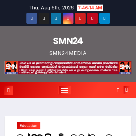
Skip
Thu. Aug 6th, 2026
7:46:14 AM
to
content
SMN24
SMN24MEDIA
Education