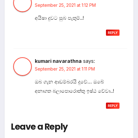
September 25, 2021 at 1:12 PM
අයිෂා දුවට සුබ පැතුම්..!
REPLY
kumari navarathna
says:
September 25, 2021 at 1:11 PM
ඔබ ගැන ආඩම්බරයි දුවේ… ඔබේ
අනාගත බලාපොරොත්තු ඉෂ‍්ඨ වේවා..!
REPLY
Leave a Reply