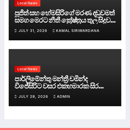
Local News
පූජිත් සහ හේමසිරිගේ මරණ දඩුවමත්
සමග මෙරට නීතී ක්‍රේෂ්ත්‍රය තුල සිදුව
ඇත්තේ කුමක්ද ?
JULY 31, 2026
KAMAL SIRIWARDANA
Local News
පාර්ලිමේන්තු මන්ත්‍රී චමින්ද
විජේසිරිට වසර එකහමාරක සිර
දඬුවම්.
JULY 28, 2026
ADMIN