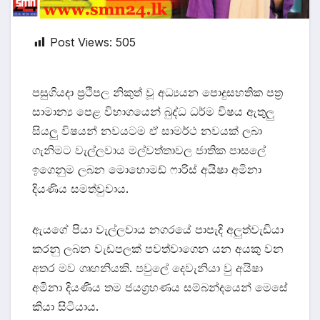
Post Views:
505
පසුගියදා ප්‍රථිපල නිකුත් වූ අධ්‍යයන පොදුසහතික පත්‍ර
සාමාන්‍ය පෙළ විභාගයෙන් බුද්ධ ධර්ම විෂය ඇතුලු
සියලු විෂයන් නවයටම ඒ සාමර්ථ නවයක් ලබා
ගැනිමට වැල්ලවාය මල්වත්තාවල ජාතික පාසලේ
ඉගෙනුම ලබන මොහොමඩ් ෆාරිස් අයිෂා අමිනා
දියණිය සමත්වුවාය.
ඇයගේ පියා වැල්ලවාය නගරයේ පාපැදි අලුත්වැඩියා
කරනු ලබන වැඩපලක් පවත්වාගෙන යන අයකු වන
අතර මව ගෘහනියකි. පවුලේ දෙවැනියා වු අයිෂා
අමිනා දියණිය තම ජයග්‍රහණය සම්බන්දයෙන් මෙසේ
කියා සිටියාය.