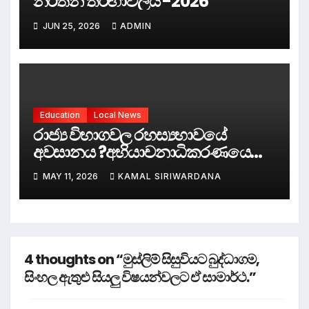
නර්තන තරඟාවලිය -2026
School Student Parliament
Held at the Old Parliament
JUN 25, 2026
ADMIN
Chamber.
Education
Local News
රාජ්‍ය විභාගවල රහස්‍යභාවයේ
අවසානය ?අභියාචනාධිකරණයෙන්
ඓතිහාසික තීන්දුවක්.
MAY 11, 2026
KAMAL SIRIWARDANA
4 thoughts on “මුස්ලිම් සිසුවියට බුද්ධාගම,
සිංහල ඇතුළු සියලු විෂයන්වලට ඒ සාමාර්ථ.”