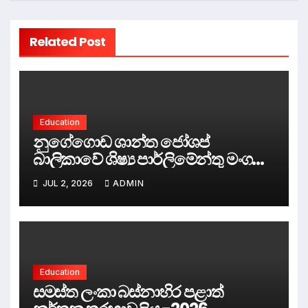
Related Post
Education
නුගේගොඩ ශාන්ත ජෝශප්
බාලිකාවේ ශිෂ්‍ය පාර්ලිමේන්තු මංගල
සභාවාරය පැරණි පාර්ලිමේන්තු සභා
JUL 2, 2026
ADMIN
ගර්භයේදී පවත්වයි. நுகேகொடை
புனித ஜோசப் மகளிர் கல்லூரியின்
மாணவர் நாடாளுமன்றத்தின் கன்னி
அமர்வு பழைய நாடாளுமன்ற சபா
மண்டபத்தில் நடைபெற்றது.
Education
Inaugural Session of
සමස්ත ලංකා බස්නාහිර පළාත්
Nugegoda St. Joseph’s Girls’