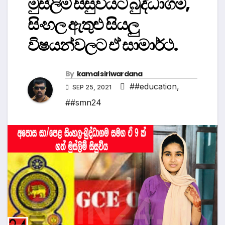
මුස්ලිම් සිසුවියට බුද්ධාගම,
සිංහල ඇතුළු සියලු
විෂයන්වලට ඒ සාමාර්ථ.
By
kamal siriwardana
##education
,
SEP 25, 2021
##smn24