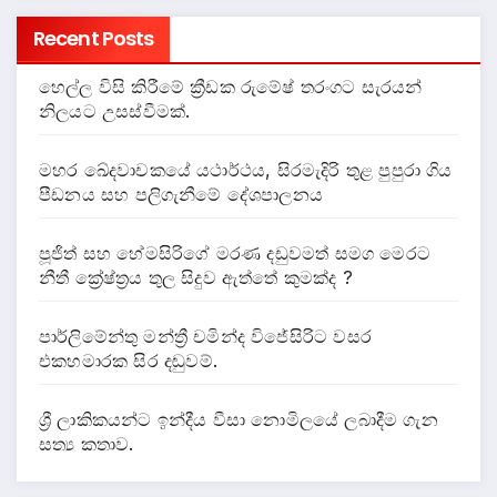
Recent Posts
හෙල්ල විසි කිරීමේ ක්‍රීඩක රුමේෂ් තරංගට සැරයන්
නිලයට උසස්වීමක්.
මහර ඛේදවාචකයේ යථාර්ථය, සිරමැදිරි තුළ පුපුරා ගිය
පීඩනය සහ පලිගැනීමේ දේශපාලනය
පූජිත් සහ හේමසිරිගේ මරණ දඩුවමත් සමග මෙරට
නීතී ක්‍රේෂ්ත්‍රය තුල සිදුව ඇත්තේ කුමක්ද ?
පාර්ලිමේන්තු මන්ත්‍රී චමින්ද විජේසිරිට වසර
එකහමාරක සිර දඬුවම්.
ශ්‍රී ලාකිකයන්ට ඉන්දීය වීසා නොමිලයේ ලබාදීම ගැන
සත්‍ය කතාව.