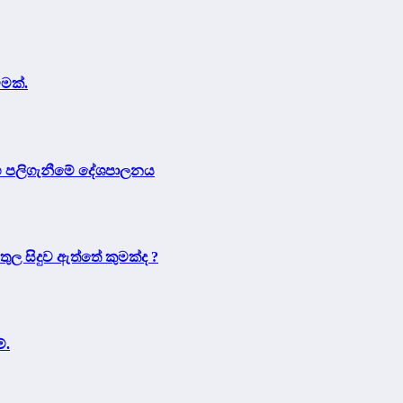
ීමක්.
 සහ පලිගැනීමේ දේශපාලනය
තුල සිදුව ඇත්තේ කුමක්ද ?
්.