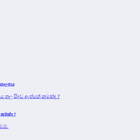
දේශපාලනය
 කුමක්ද ?