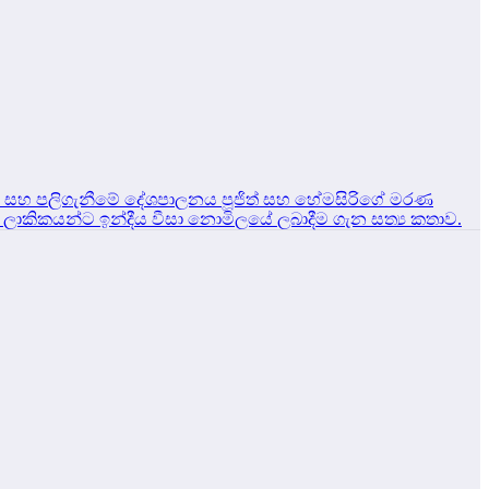
ඩනය සහ පලිගැනීමේ දේශපාලනය
පූජිත් සහ හේමසිරිගේ මරණ
්‍රී ලාකිකයන්ට ඉන්දීය වීසා නොමිලයේ ලබාදීම ගැන සත්‍ය කතාව.