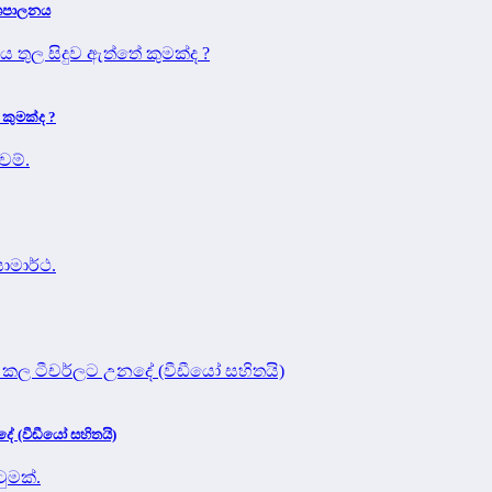
දේශපාලනය
 කුමක්ද ?
 (වීඩීයෝ සහිතයි)