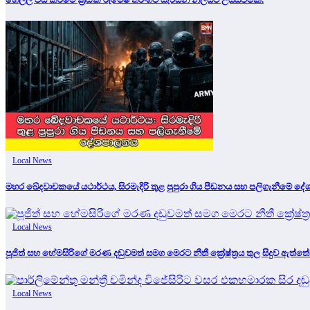
Local News
මහර ඛේදවාචකයේ යථාර්ථය, සිරමැදිරි තුළ පුපුරා ගිය පීඩනය සහ පලිගැනීමේ 
Local News
පූජිත් සහ හේමසිරිගේ මරණ දඩුවමත් සමග මෙරට නීතී ක්‍රේෂ්ත්‍රය තුල සිදුව ඇත්තේ
Local News