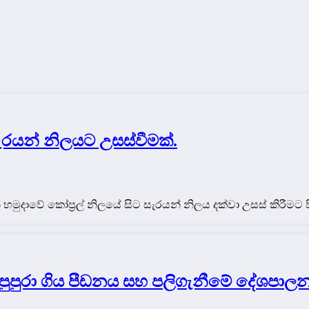
සැරයන් නිලයට උසස්වීමක්.
ා ගුවන් හමුදාවේ කෝප්‍රල් නිලයේ සිට සැරයන් නිලය දක්වා උසස් කිරීම
 පුපුරා ගිය පීඩනය සහ පලිගැනීමේ දේශපාල