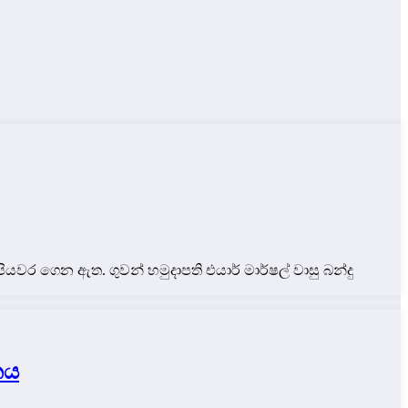
ට පියවර ගෙන ඇත. ගුවන් හමුදාපති එයාර් මාර්ෂල් වාසු බන්දු
නය