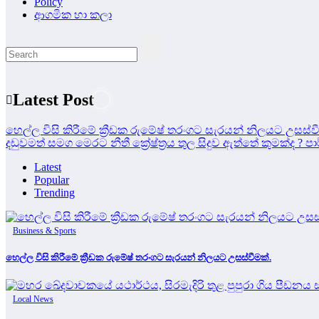
Policy
ආගමික හා කලා
Latest Post
හෙල්ල විසි කිරීමේ ක්‍රීඩක රුමේෂ් තරංගට සැරයන් නිලයට උසස්ව
දඩුවමත් සමග මෙරට නීතී ක්‍රේෂ්ත්‍රය තුල සිදුව ඇත්තේ කුමක්ද ?
පා
Latest
Popular
Trending
Business & Sports
හෙල්ල විසි කිරීමේ ක්‍රීඩක රුමේෂ් තරංගට සැරයන් නිලයට උසස්වීමක්.
Local News