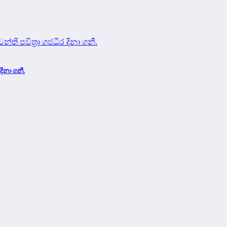
දිනා ගනී.