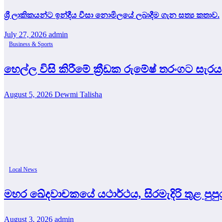
ශ්‍රී ලාකිකයන්ට ඉන්දීය වීසා නොමිලයේ ලබාදීම ගැන සත්‍ය කතාව.
July 27, 2026
admin
Business & Sports
හෙල්ල විසි කිරීමේ ක්‍රීඩක රුමේෂ් තරංගට සැර
August 5, 2026
Dewmi Talisha
Local News
මහර ඛේදවාචකයේ යථාර්ථය, සිරමැදිරි තුළ පු
August 3, 2026
admin