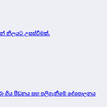
යන් නිලයට උසස්වීමක්.
පුරා ගිය පීඩනය සහ පලිගැනීමේ දේශපාලනය