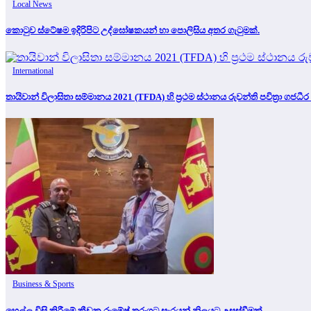
Local News
කොටුව ස්ටේෂම ඉදිරිපිට උද්ඝෝෂකයන් හා පොලිසිය අතර ගැටුමක්.
International
තායිවාන් විලාසිතා සම්මානය 2021 (TFDA) හි ප්‍රථම ස්ථානය රුවන්ති පවිත්‍රා ගජධීර 
Business & Sports
හෙල්ල විසි කිරීමේ ක්‍රීඩක රුමේෂ් තරංගට සැරයන් නිලයට උසස්වීමක්.