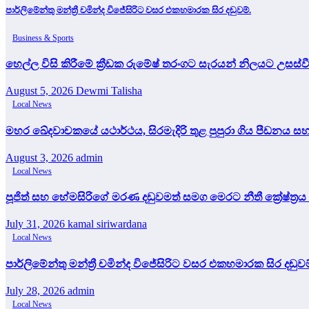
පාර්ලිමේන්තු මන්ත්‍රී චමින්ද විජේසිරිට වසර එකහමාරක සිර දඬුවම්.
Business & Sports
හෙල්ල විසි කිරීමේ ක්‍රීඩක රුමේෂ් තරංගට සැරයන් නිලයට උසස්ව
August 5, 2026
Dewmi Talisha
Local News
මහර ඛේදවාචකයේ යථාර්ථය, සිරමැදිරි තුළ පුපුරා ගිය පීඩනය
August 3, 2026
admin
Local News
පූජිත් සහ හේමසිරිගේ මරණ දඩුවමත් සමග මෙරට නීතී ක්‍රේෂ්ත්‍රය 
July 31, 2026
kamal siriwardana
Local News
පාර්ලිමේන්තු මන්ත්‍රී චමින්ද විජේසිරිට වසර එකහමාරක සිර දඬුවම
July 28, 2026
admin
Local News