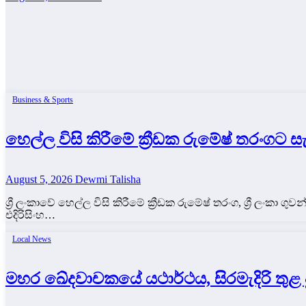
Business & Sports
හෙල්ල විසි කිරීමේ ක්‍රීඩක රුමේෂ් තරංගට 
August 5, 2026
Dewmi Talisha
ශ්‍රී ලංකාවේ හෙල්ල විසි කිරීමේ ක්‍රීඩක රුමේෂ් තරංග, ශ්‍රී ලංක
එදිරිසිංහ…
Local News
මහර ඛේදවාචකයේ යථාර්ථය, සිරමැදිරි තුළ