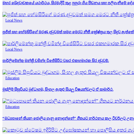
මහර ඛේදවාචකයේ යථාර්ථය, සිරමැදිරි තුළ පුපුරා ගිය පීඩනය සහ පලිගැනීමේ 
Local News
පූජිත් සහ හේමසිරිගේ මරණ දඩුවමත් සමග මෙරට නීතී ක්‍රේෂ්ත්‍රය තුල සිදුව ඇත්තේ
Local News
පාර්ලිමේන්තු මන්ත්‍රී චමින්ද විජේසිරිට වසර එකහමාරක සිර දඬුවම්.
Education
මුස්ලිම් සිසුවියට බුද්ධාගම, සිංහල ඇතුළු සියලු විෂයන්වලට ඒ සාමාර්ථ.
Education
“මධ්‍යපානේ තියන ජොලිය ගෑනු නොදන්නේ” ගීතයට නර්ථනය කල ටීචර්ලට උනදේ