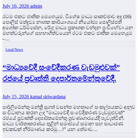
July 16, 2026
admin
රටම එකට ජාතික මෙහෙයුම. විශේෂ මාධ්‍ය සාකච්ඡාව අද (16)
පොලිස් මත්ද්‍රව්‍ය නාශක කාර්යාංශයේ නියෝජ්‍ය පොලිස්පති
අශෝක ධර්මසේන, රේගු මාධ්‍ය ප්‍රකාශක චන්දන පුංචිහේවා යන
මහත්වරුන්ගේ සහභාගිත්වයෙන් රටම එකට ජාතික මෙහෙයුම
–…
Local News
“මාධ්‍යවේදී සංවේදීකරණ වැඩමුළුවක්”
රජයේ ප්‍රවෘත්ති දෙපාර්තමේන්තුවේදී.
July 15, 2026
kamal siriwardana
පාර්ලිමේන්තු මන්ත්‍රී සුගත් වසන්ත මහතාගේ සංකල්පයකට අනුව
සංවිධානය කරන ලද “මාධ්‍යවේදී සංවේදීකරණ වැඩමුළුවක්”
රජයේ ප්‍රවෘත්ති දෙපාර්තමේන්තු ශ්‍රවණාගාරයේදී පැවැත්විනි.
මාධ්‍ය වාර්තාකරණය තුළින් සමාජයේ සමාන සහ සාධාරණ
ඉඩකඩක් නිර්මාණය කරමු…!” යන තේමාව…