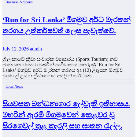
Business & Sports
‘Run for Sri Lanka’ මීගමුව අර්ධ මැරතන්
තරගය උත්කර්ෂවත් ලෙස පැවැත්වේ.
July 12, 2026
admin
ශ්‍රී ලංකාවේ ක්‍රීඩා සංචාරක ව්‍යාපාරය (Sports Tourism) නව
මානයකට ඔසවා තබමින් සංවිධානය කෙරුණු ‘Run for Sri
Lanka’ මීගමුව අර්ධ මැරතන් තරගය අද (12) උදෑසන මීගමුව
කඩොල් උයන ක්‍රීඩාංගනය අසලින් සාර්ථකව…
Local News
සියවසක බන්ධනාගාර ලේවැකි ඉතිහාසය.
මහරින් ඇරඹී මීගමුවෙන් කෙළවර වූ
සිරගෙවල් තුළ කැරලි සහ ඝාතන රැල්ල.