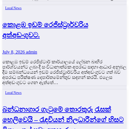
Local News
කොළඹ ඉඩම් රෙජිස්ට්‍රාර්වරිය
අත්අඩංගුවට.
July 8, 2026
admin
කොළඹ ඉඩම් රෙජිස්ටාර් කාර්යාලයේ ලේඛන බාහිර
පාර්ශ්වයන්ට ලබා දී සංවිධානාත්මක අපරාධ සඳහා ආධාර අනුබල
දීම සම්බන්ධයෙන් ඉඩම් රෙජිස්ට්‍රාර්වරිය අත්අඩංගුවට ගත් බව
අපරාධ පරීක්ෂණ දෙපාර්තමේන්තුව සඳහන් කරයි. එලෙස
අත්අඩංගුවට ගෙන ඇත්තේ…
Local News
බන්ධනාගාර ගැටුමේ තොරතුරු රැසක්
හෙලිවෙයි – රැඳවියන් නිලධාරීන්ගේ හිසට