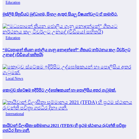
Education
මුස්ලිම් සිසුවියට බුද්ධාගම, සිංහල ඇතුළු සියලු විෂයන්වලට ඒ සාමාර්ථ.
Education
“මධ්‍යපානේ තියන ජොලිය ගෑනු නොදන්නේ” ගීතයට නර්ථනය කල ටීචර්ලට
උනදේ (වීඩීයෝ සහිතයි)
Local News
කොටුව ස්ටේෂම ඉදිරිපිට උද්ඝෝෂකයන් හා පොලිසිය අතර ගැටුමක්.
International
තායිවාන් විලාසිතා සම්මානය 2021 (TFDA) හි ප්‍රථම ස්ථානය රුවන්ති පවිත්‍රා
ගජධීර දිනා ගනී.