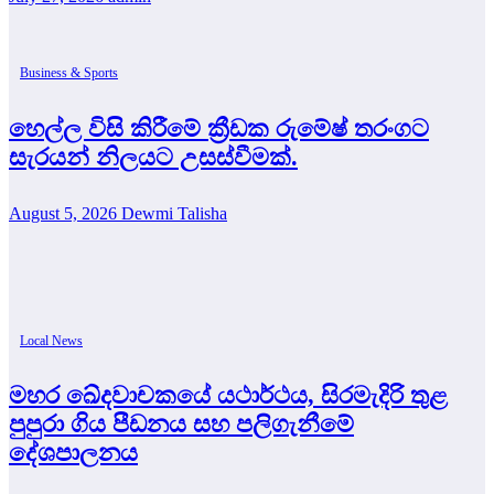
Business & Sports
හෙල්ල විසි කිරීමේ ක්‍රීඩක රුමේෂ් තරංගට
සැරයන් නිලයට උසස්වීමක්.
August 5, 2026
Dewmi Talisha
Local News
මහර ඛේදවාචකයේ යථාර්ථය, සිරමැදිරි තුළ
පුපුරා ගිය පීඩනය සහ පලිගැනීමේ
දේශපාලනය