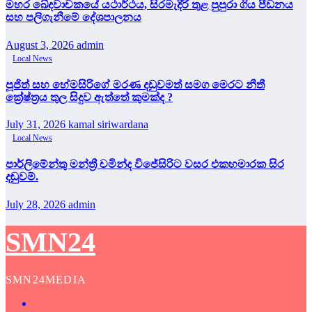
මහර ඛේදවාචකයේ යථාර්ථය, සිරමැදිරි තුළ පුපුරා ගිය පීඩනය
සහ පලිගැනීමේ දේශපාලනය
August 3, 2026
admin
Local News
පූජිත් සහ හේමසිරිගේ මරණ දඩුවමත් සමග මෙරට නීතී
ක්‍රේෂ්ත්‍රය තුල සිදුව ඇත්තේ කුමක්ද ?
July 31, 2026
kamal siriwardana
Local News
පාර්ලිමේන්තු මන්ත්‍රී චමින්ද විජේසිරිට වසර එකහමාරක සිර
දඬුවම්.
July 28, 2026
admin
SMN24
SMN24MEDIA