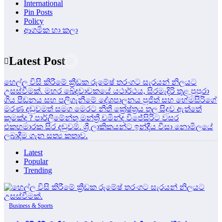
International
Pin Posts
Policy
ආගමික හා කලා
Latest Post
හෙල්ල විසි කිරීමේ ක්‍රීඩක රුමේෂ් තරංගට සැරයන් නිලයට
උසස්වීමක්.
මහර ඛේදවාචකයේ යථාර්ථය, සිරමැදිරි තුළ පුපුරා
ගිය පීඩනය සහ පලිගැනීමේ දේශපාලනය
පූජිත් සහ හේමසිරිගේ
මරණ දඩුවමත් සමග මෙරට නීතී ක්‍රේෂ්ත්‍රය තුල සිදුව ඇත්තේ
කුමක්ද ?
පාර්ලිමේන්තු මන්ත්‍රී චමින්ද විජේසිරිට වසර
එකහමාරක සිර දඬුවම්.
ශ්‍රී ලාකිකයන්ට ඉන්දීය වීසා නොමිලයේ
ලබාදීම ගැන සත්‍ය කතාව.
Latest
Popular
Trending
Business & Sports