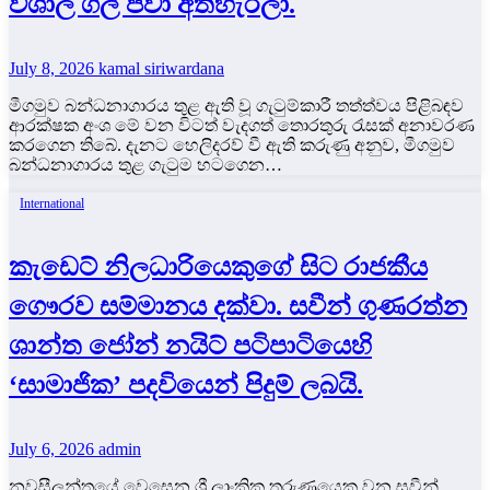
විශාල ගල් පවා අතහැරලා.
July 8, 2026
kamal siriwardana
මීගමුව බන්ධනාගාරය තුළ ඇති වූ ගැටුම්කාරී තත්ත්වය පිළිබඳව
ආරක්ෂක අංශ මේ වන විටත් වැදගත් තොරතුරු රැසක් අනාවරණ
කරගෙන තිබේ. දැනට හෙලිදරව් වී ඇති කරුණු අනුව, මීගමුව
බන්ධනාගාරය තුළ ගැටුම හටගෙන…
International
කැඩෙට් නිලධාරියෙකුගේ සිට රාජකීය
ගෞරව සම්මානය දක්වා. සවීන් ගුණරත්න
ශාන්ත ජෝන් නයිට් පටිපාටියෙහි
‘සාමාජික’ පදවියෙන් පිදුම් ලබයි.
July 6, 2026
admin
නවසීලන්තයේ වෙසෙන ශ්‍රී ලාංකික තරුණයෙකු වන සවීන්