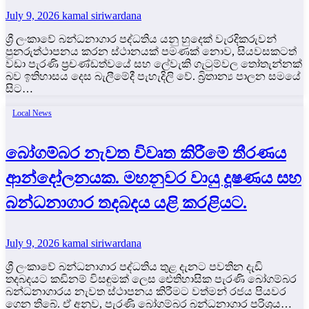
July 9, 2026
kamal siriwardana
ශ්‍රී ලංකාවේ බන්ධනාගාර පද්ධතිය යනු හුදෙක් වැරදිකරුවන්
පුනරුත්ථාපනය කරන ස්ථානයක් පමණක් නොව, සියවසකටත්
වඩා පැරණි ප්‍රචණ්ඩත්වයේ සහ ලේවැකි ගැටුම්වල තෝතැන්නක්
බව ඉතිහාසය දෙස බැලීමේදී පැහැදිලි වේ. බ්‍රිතාන්‍ය පාලන සමයේ
සිට…
Local News
බෝගම්බර නැවත විවෘත කිරීමේ තීරණය
ආන්දෝලනයක. මහනුවර වායු දූෂණය සහ
බන්ධනාගාර තදබදය යළි කරළියට.
July 9, 2026
kamal siriwardana
ශ්‍රී ලංකාවේ බන්ධනාගාර පද්ධතිය තුළ දැනට පවතින දැඩි
තදබදයට කඩිනම් විසඳුමක් ලෙස ඓතිහාසික පැරණි බෝගම්බර
බන්ධනාගාරය නැවත ස්ථාපනය කිරීමට වත්මන් රජය පියවර
ගෙන තිබේ. ඒ අනුව, පැරණි බෝගම්බර බන්ධනාගාර පරිශ්‍රය…