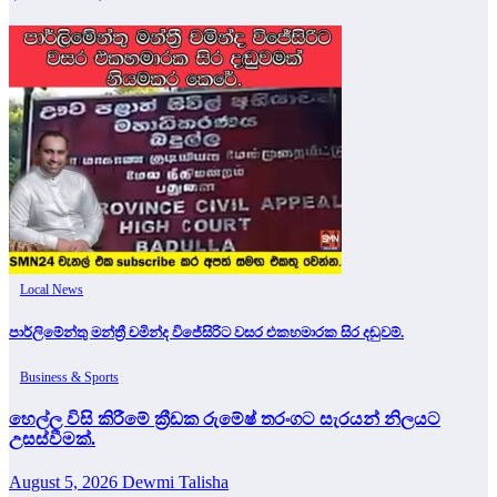
Local News
පාර්ලිමේන්තු මන්ත්‍රී චමින්ද විජේසිරිට වසර එකහමාරක සිර දඬුවම්.
Business & Sports
හෙල්ල විසි කිරීමේ ක්‍රීඩක රුමේෂ් තරංගට සැරයන් නිලයට
උසස්වීමක්.
August 5, 2026
Dewmi Talisha