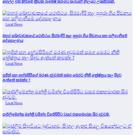
හෙල්ල විසි කිරීමේ ක්‍රීඩක රුමේෂ් තරංගට සැරයන් නිලයට උසස්වීමක්.
Local News
මහර ඛේදවාචකයේ යථාර්ථය, සිරමැදිරි තුළ පුපුරා ගිය පීඩනය සහ පලිගැනීමේ
දේශපාලනය
Local News
පූජිත් සහ හේමසිරිගේ මරණ දඩුවමත් සමග මෙරට නීතී ක්‍රේෂ්ත්‍රය තුල සිදුව
ඇත්තේ කුමක්ද ?
Local News
පාර්ලිමේන්තු මන්ත්‍රී චමින්ද විජේසිරිට වසර එකහමාරක සිර දඬුවම්.