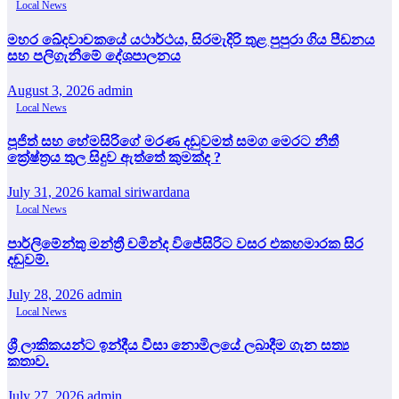
Local News
මහර ඛේදවාචකයේ යථාර්ථය, සිරමැදිරි තුළ පුපුරා ගිය පීඩනය
සහ පලිගැනීමේ දේශපාලනය
August 3, 2026
admin
Local News
පූජිත් සහ හේමසිරිගේ මරණ දඩුවමත් සමග මෙරට නීතී
ක්‍රේෂ්ත්‍රය තුල සිදුව ඇත්තේ කුමක්ද ?
July 31, 2026
kamal siriwardana
Local News
පාර්ලිමේන්තු මන්ත්‍රී චමින්ද විජේසිරිට වසර එකහමාරක සිර
දඬුවම්.
July 28, 2026
admin
Local News
ශ්‍රී ලාකිකයන්ට ඉන්දීය වීසා නොමිලයේ ලබාදීම ගැන සත්‍ය
කතාව.
July 27, 2026
admin