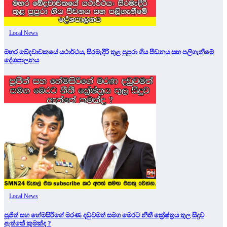
Local News
මහර ඛේදවාචකයේ යථාර්ථය, සිරමැදිරි තුළ පුපුරා ගිය පීඩනය සහ පලිගැනීමේ
දේශපාලනය
Local News
පූජිත් සහ හේමසිරිගේ මරණ දඩුවමත් සමග මෙරට නීතී ක්‍රේෂ්ත්‍රය තුල සිදුව
ඇත්තේ කුමක්ද ?