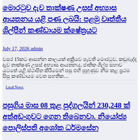
මොරටුව දැව තාක්ෂණ උසස් අභ්‍යාස
ආයතනය යළි පණ ලබයි: පළමු වෘත්තීය
ශිල්පීන් කණ්ඩායම ක්ෂේත්‍රයට
July 17, 2026
admin
වසර 15කට ආසන්න කාලයක් අක්‍රියව පැවති මොරටුව, කඩුබැද්ද
දැව තාක්ෂණ උසස් අභ්‍යාස ආයතනය, ජාතික ශිල්ප සභාව
යටතේ යළි ස්ථාපිත කිරීමෙන් පසු එහි පුහුණුව නිම කළ ප්‍රථම
සිසු කණ්ඩායම වෙත සහතික…
Local News
පසුගිය මාස 08 තුළ පුද්ගලයින් 230,248 ක්
අත්අඩංගුවට ගෙන තිබෙනවා. නියෝජ්‍ය
පොලිස්පති අශෝක ධර්මසේන