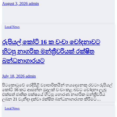
August 3, 2026
admin
Local News
රුපියල් කෝටි 16 ක වංචා චෝදනාවට
හිටපු නාගරික මන්ත්‍රීවරියක් රක්ෂිත
බන්ධනාගාරයට
July 18, 2026
admin
පිටකොටුවේ රෙදිපිළි ව්‍යාපාරිකයින් හයදෙනෙකු රවටා රුපියල්
කෝටි 16 කට ආසන්න මුදලක් වංචා කළ බවට චෝදනා ලැබූ
එක්සත් ජාතික පක්ෂයේ හිටපු හොරණ නාගරික මන්ත්‍රීවරිය
ලබන 21 වැනිදා දක්වා රක්ෂිත බන්ධනාගාරගත කිරීමට…
Local News