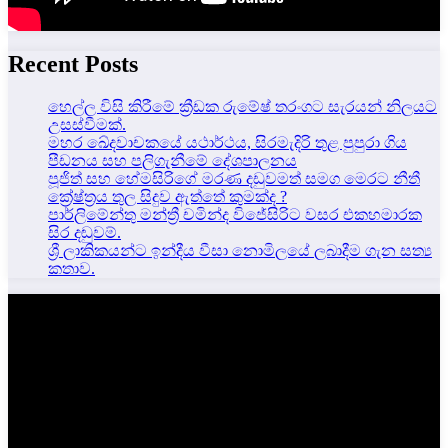
Recent Posts
හෙල්ල විසි කිරීමේ ක්‍රීඩක රුමේෂ් තරංගට සැරයන් නිලයට
උසස්වීමක්.
මහර ඛේදවාචකයේ යථාර්ථය, සිරමැදිරි තුළ පුපුරා ගිය
පීඩනය සහ පලිගැනීමේ දේශපාලනය
පූජිත් සහ හේමසිරිගේ මරණ දඩුවමත් සමග මෙරට නීතී
ක්‍රේෂ්ත්‍රය තුල සිදුව ඇත්තේ කුමක්ද ?
පාර්ලිමේන්තු මන්ත්‍රී චමින්ද විජේසිරිට වසර එකහමාරක
සිර දඬුවම්.
ශ්‍රී ලාකිකයන්ට ඉන්දීය වීසා නොමිලයේ ලබාදීම ගැන සත්‍ය
කතාව.