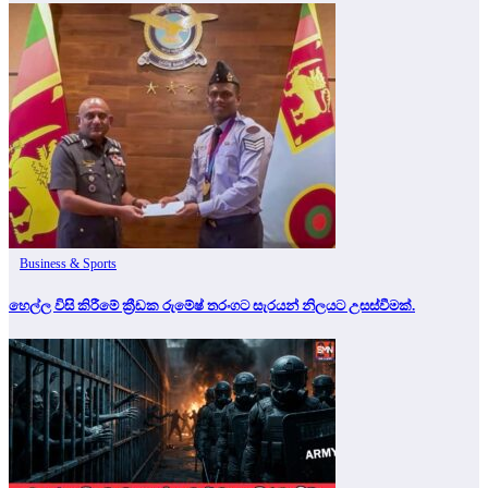
Business & Sports
හෙල්ල විසි කිරීමේ ක්‍රීඩක රුමේෂ් තරංගට සැරයන් නිලයට උසස්වීමක්.