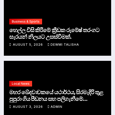
Business & Sports
හෙල්ල විසි කිරීමේ ක්‍රීඩක රුමේෂ් තරංගට
සැරයන් නිලයට උසස්වීමක්.
AUGUST 5, 2026
DEWMI TALISHA
Local News
මහර ඛේදවාචකයේ යථාර්ථය, සිරමැදිරි තුළ
පුපුරා ගිය පීඩනය සහ පලිගැනීමේ
දේශපාලනය
AUGUST 3, 2026
ADMIN