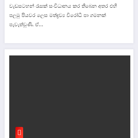
වැඩසටහන් රැසක් සංවිධානය කර තිබෙන අතර එහි
පලමු පියවර ලෙස මත්ද්‍රව්‍ය විරෝධී පා ගමනක්
පැවැත්වුණි. ඒ…