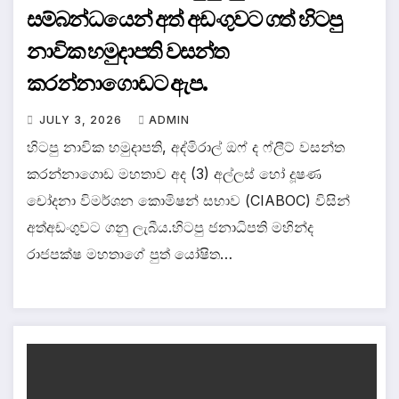
සම්බන්ධයෙන් අත් අඩංගුවට ගත් හිටපු
නාවික හමුදාපති වසන්ත
කරන්නාගොඩට ඇප.
JULY 3, 2026
ADMIN
හිටපු නාවික හමුදාපති, අද්මිරාල් ඔෆ් ද ෆ්ලීට් වසන්ත
කරන්නාගොඩ මහතාව අද (3) අල්ලස් හෝ දූෂණ
චෝදනා විමර්ශන කොමිෂන් සභාව (CIABOC) විසින්
අත්අඩංගුවට ගනු ලැබීය.හිටපු ජනාධිපති මහින්ද
රාජපක්ෂ මහතාගේ පුත් යෝෂිත…