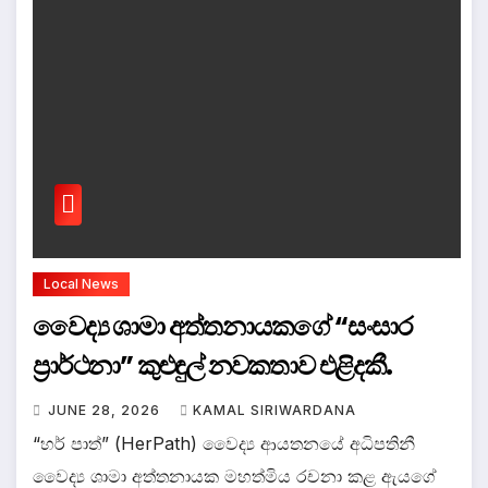
Local News
වෛද්‍ය ශාමා අත්තනායකගේ “සංසාර
ප්‍රාර්ථනා” කුළුඳුල් නවකතාව එළිදකී.
JUNE 28, 2026
KAMAL SIRIWARDANA
“හර් පාත්” (HerPath) වෛද්‍ය ආයතනයේ අධිපතිනී
වෛද්‍ය ශාමා අත්තනායක මහත්මිය රචනා කළ ඇයගේ