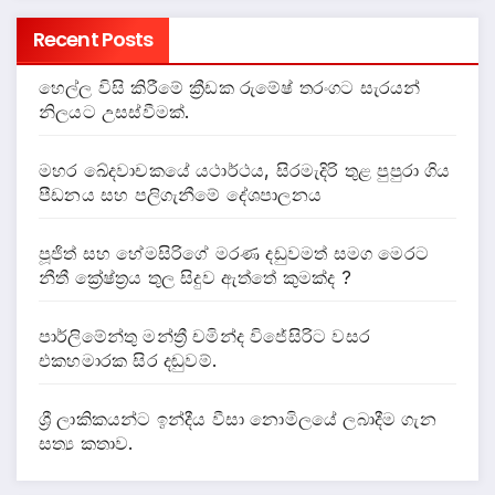
Recent Posts
හෙල්ල විසි කිරීමේ ක්‍රීඩක රුමේෂ් තරංගට සැරයන්
නිලයට උසස්වීමක්.
මහර ඛේදවාචකයේ යථාර්ථය, සිරමැදිරි තුළ පුපුරා ගිය
පීඩනය සහ පලිගැනීමේ දේශපාලනය
පූජිත් සහ හේමසිරිගේ මරණ දඩුවමත් සමග මෙරට
නීතී ක්‍රේෂ්ත්‍රය තුල සිදුව ඇත්තේ කුමක්ද ?
පාර්ලිමේන්තු මන්ත්‍රී චමින්ද විජේසිරිට වසර
එකහමාරක සිර දඬුවම්.
ශ්‍රී ලාකිකයන්ට ඉන්දීය වීසා නොමිලයේ ලබාදීම ගැන
සත්‍ය කතාව.