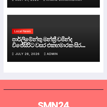
Local News
පාර්ලිමේන්තු මන්ත්‍රී චමින්ද
විජේසිරිට වසර එකහමාරක සිර
දඬුවම්.
JULY 28, 2026
ADMIN
SMN24