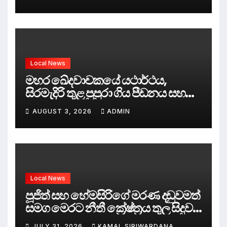
Local News
මහර ඛේදවාචකයේ යථාර්ථය,
සිරමැදිරි තුළ පුපුරා ගිය පීඩනය සහ
පලිගැනීමේ දේශපාලනය
AUGUST 3, 2026
ADMIN
Local News
පූජිත් සහ හේමසිරිගේ මරණ දඩුවමත්
සමග මෙරට නීතී ක්‍රේෂ්ත්‍රය තුල සිදුව
ඇත්තේ කුමක්ද ?
JULY 31, 2026
KAMAL SIRIWARDANA