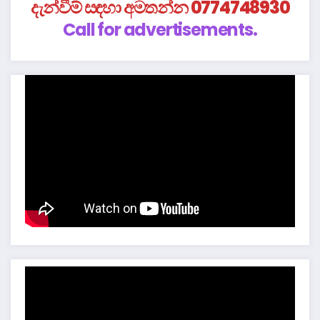
දැන්වීම් සඳහා අමතන්න 0774748930
Call for advertisements.