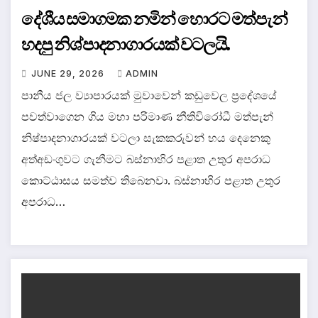
දේශීය සමාගමක නමින් හොරට මත්පැන්
හදපු නිශ්පාදනාගාරයක් වටලයි.
JUNE 29, 2026
ADMIN
පානීය ජල ව්‍යාපාරයක් මුවාවෙන් කඩුවෙල ප්‍රදේශයේ
පවත්වාගෙන ගිය මහා පරිමාණ නීතිවිරෝධී මත්පැන්
නිෂ්පාදනාගාරයක් වටලා සැකකරුවන් හය දෙනෙකු
අත්අඩංගුවට ගැනීමට බස්නාහිර පළාත උතුර අපරාධ
කොට්ඨාසය සමත්ව තිබෙනවා. බස්නාහිර පළාත උතුර
අපරාධ…