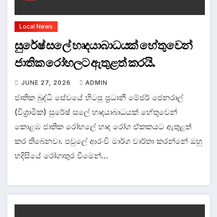
Local News
සුරේෂ් සලේ හෘදයාබාධයක් හේතුවෙන්
ජාතික රෝහලට ඇතුළත් කරයි.
JUNE 27, 2026
ADMIN
ජාතික බුද්ධි සේවයේ හිටපු ප්‍රධානී මේජර් ජෙනරාල්
(විශ්‍රාමික) සුරේෂ් සලේ හෘදයාබාධයක් හේතුවෙන්
කොළඹ ජාතික රෝහලේ හෘද රෝග ඒකකයට ඇතුළත්
කර තිබෙනවා. පවුලේ ආරංචි මාර්ග වාර්තා කරන්නේ ඔහු
හදිසියේ රෝගාතුර වීමෙන්…