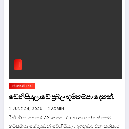
International
වෙනිසියුලාවේ ප්‍රබල භූමිකම්පා දෙකක්.
JUNE 24, 2026
ADMIN
රික්ටර් මාපකයේ 7.2 ක සහ 7.5 ක අගයන් ගත් මෙම
භූමිකම්පා හේතුවෙන් වෙනිසියුලා අගනුවර වන කරකාස්