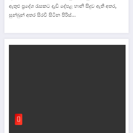
ඇතුළු ප්‍රදේශ රැසකට දැඩි දේපළ හානි සිදුව ඇති අතර,
සුන්බුන් අතර සිරවී සිටින පිරිස්…