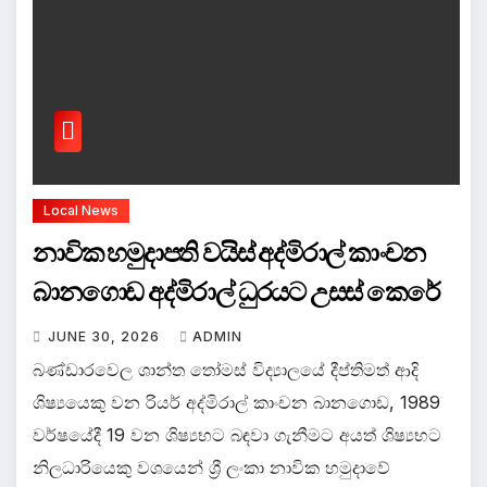
Local News
නාවික හමුදාපති වයිස් අද්මිරාල් කාංචන
බානගොඩ අද්මිරාල් ධුරයට උසස් කෙරේ
JUNE 30, 2026
ADMIN
බණ්ඩාරවෙල ශාන්ත තෝමස් විද්‍යාලයේ දීප්තිමත් ආදි
ශිෂ්‍යයෙකු වන රියර් අද්මිරාල් කාංචන බානගොඩ, 1989
වර්ෂයේදී 19 වන ශිෂ්‍යභට බඳවා ගැනීමට අයත් ශිෂ්‍යභට
නිලධාරියෙකු වශයෙන් ශ්‍රී ලංකා නාවික හමුදාවේ