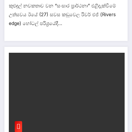
කුළුඳුල් නවකතාව වන “සංසාර ප්‍රාර්ථනා” එළිදැක්වීමේ
උත්සවය ඊයේ (27) සවස කඩුවෙල රිවර් එජ් (Rivers
edge) හෝටල් පරිශ්‍රයේදී…