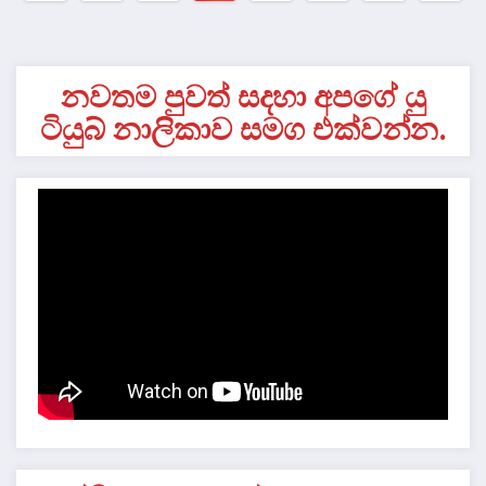
pagination
නවතම පුවත් සදහා අපගේ යු
ටියුබ් නාලිකාව සමග එක්වන්න.