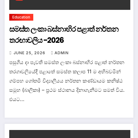
Education
සමස්ත ලංකා බස්නාහිර පළාත් නර්තන
තරඟාවලිය -2026
JUNE 25, 2026
ADMIN
පසුගිය දා පැවති සමස්ත ලංකා බස්නාහිර පළාත් නර්තන
තරගාවලියේදී පළාතේ සමස්ත කලාප 11 ම අභිබවමින්
ගම්පහ ගෝතමී විද්‍යාලීයය නර්තන කණ්ඩායම කනිෂ්ඨ
සමූහ (බාලිකා) – ප්‍රථම ස්ථානය දිනාගැනීමට සමත් විය.
එයට…