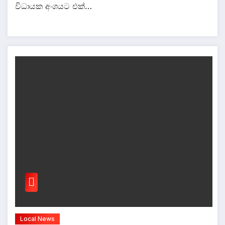
විධායක අංශයට එක්…
Local News