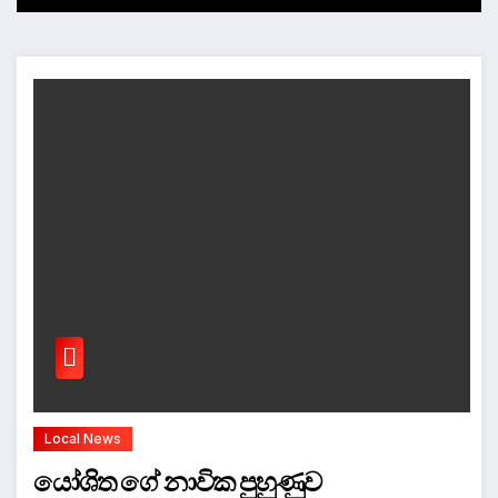
Local News
යෝශිත ගේ නාවික පුහුණුව