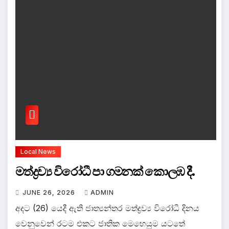
Local News
මත්ද්‍රව්‍ය විරෝධී පා ගමනක් කොලඹ දී.
JUNE 26, 2026
ADMIN
අදට (26) යෙදී ඇති ජාත්‍යන්තර මත්ද්‍රව්‍ය විරෝධී දිනය
වෙනුවෙන් රටම එකට ජාතික මෙහෙයුම යටතේ