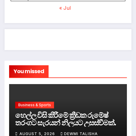
« Jul
You missed
Business & Sports
හෙල්ල විසි කිරීමේ ක්‍රීඩක රුමේෂ්
තරංගට සැරයන් නිලයට උසස්වීමක්.
AUGUST 5, 2026
DEWMI TALISHA