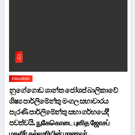
Education
නුගේගොඩ ශාන්ත ජෝශප් බාලිකාවේ
ශිෂ්‍ය පාර්ලිමේන්තු මංගල සභාවාරය
පැරණි පාර්ලිමේන්තු සභා ගර්භයේදී
පවත්වයි. நுகேகொடை புனித ஜோசப்
மகளிர் கல்லூரியின் மாணவர்