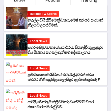
Latest
Popular
Trending
Business & Sports
හෙල්ල විසි කිරීමේ ක්‍රීඩක රුමේෂ් තරංගට සැරයන්
නිලයට උසස්වීමක්.
Local News
මහර ඛේදවාචකයේ යථාර්ථය, සිරමැදිරි තුළ පුපුරා
ගිය පීඩනය සහ පලිගැනීමේ දේශපාලනය
Local News
පූජිත් සහ හේමසිරිගේ මරණ දඩුවමත් සමග
මෙරට නීතී ක්‍රේෂ්ත්‍රය තුල සිදුව ඇත්තේ කුමක්ද ?
Local News
පාර්ලිමේන්තු මන්ත්‍රී චමින්ද විජේසිරිට වසර
එකහමාරක සිර දඬුවම්.