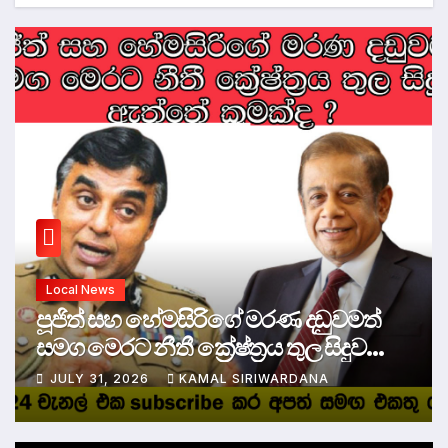
Local News
පූජිත් සහ හේමසිරිගේ මරණ දඩුවමත්
සමග මෙරට නීතී ක්‍රේෂ්ත්‍රය තුල සිදුව
ඇත්තේ කුමක්ද ?
JULY 31, 2026
KAMAL SIRIWARDANA