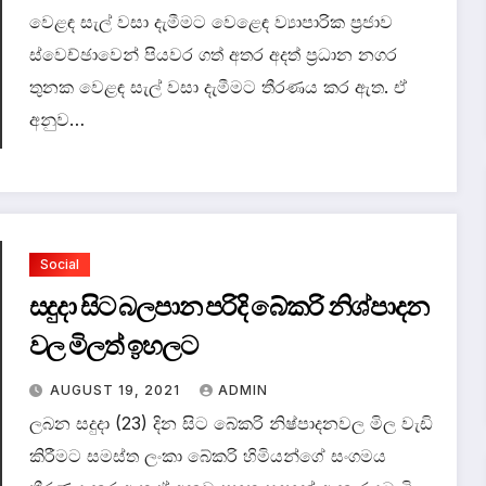
වෙළඳ සැල් වසා දැමීමට වෙළෙඳ ව්‍යාපාරික ප්‍රජාව
ස්වෙච්ඡාවෙන් පියවර ගත් අතර අදත් ප්‍රධාන නගර
තුනක වෙළඳ සැල් වසා දැමීමට තීරණය කර ඇත. ඒ
අනුව…
Social
සදුදා සිට බලපාන පරිදි බේකරි නිශ්පාදන
වල මිලත් ඉහලට
AUGUST 19, 2021
ADMIN
ලබන සදුදා (23) දින සිට බේකරි නිෂ්පාදනවල මිල වැඩි
කිරීමට සමස්ත ලංකා බේකරි හිමියන්ගේ සංගමය