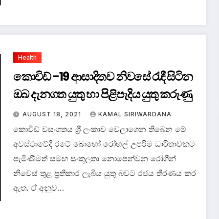
Health
කොවිඩ් -19 ආසාදිතව නිවසේ රැඳී සිටින
ඔබ දැනගත යුතු හා පිළිපැදිය යුතු කරුණු
AUGUST 18, 2021
KAMAL SIRIWARDANA
කොවිඩ් වසංගතය ශ්‍රී ලංකාව වෙලාගෙන තිබෙන මේ
අවස්ථාවේදී රටේ බොහෝ රෝහල් උපරිම ධාරිතාවකට
පැමිණීමත් සමඟ සංකූලතා නොපෙන්වන රෝගීන්
නිවෙස් තුළ ප්‍රතිකාර ලැබිය යුතු බවට රජය තීරණය කර
ඇත. ඒ අනුව…