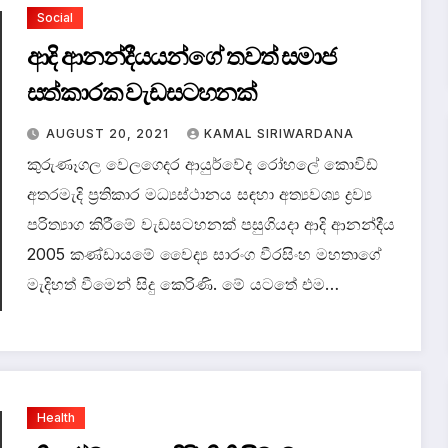
Social
ආදි ආනන්දීයයන්ගේ තවත් සමාජ
සත්කාරක වැඩසටහනක්
AUGUST 20, 2021
KAMAL SIRIWARDANA
කුරුණෑගල වෙලගෙදර ආයුර්වේද රෝහලේ කොවිඩ්
අතරමැදි ප්‍රතිකාර මධ්‍යස්ථානය සඳහා අත්‍යවශ්‍ය ද්‍රව්‍ය
පරිත්‍යාග කිරීමේ වැඩසටහනක් පසුගියදා ආදි ආනන්දීය
2005 කණ්ඩායමේ වෛද්‍ය සාරංග වීරසිංහ මහතාගේ
මැදිහත් වීමෙන් සිදු කෙරිණි. මේ යටතේ එම…
Health