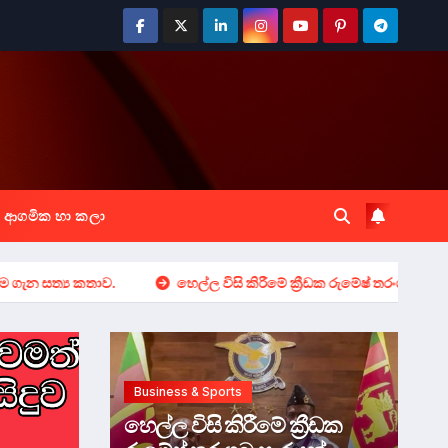
ආගමික හා කලා
 කතාව.
හෙල්ල විසි කිරීමේ ක්‍රීඩක රුමේෂ් තරංගට සැරයන් නිලයට උ
Business & Sports
හෙල්ල විසි කිරීමේ ක්‍රීඩක