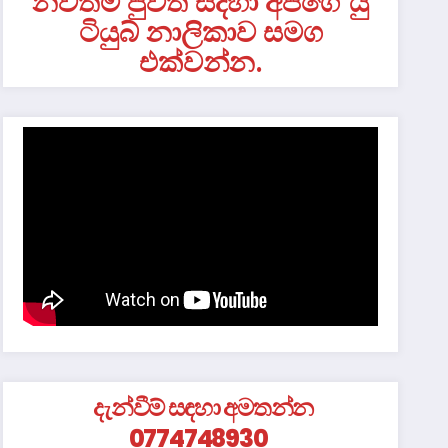
නවතම පුවත් සදහා අපගේ යු
ටියුබ් නාලිකාව සමග
එක්වන්න.
දැන්වීම් සඳහා අමතන්න
0774748930