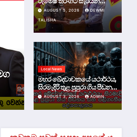
රුමේෂ් තරංගට සැරයන්
නිලයට උසස්වීමක්.
AUGUST 5, 2026
DEWMI
TALISHA
Local News
Local News
 වසර
ශ්‍රී ලාකිකයන්ට ඉන්දීය 
මහර ඛේදවාචකයේ යථාර්ථය,
ලබාදීම ගැන සත්‍ය කතාව.
සිරමැදිරි තුළ පුපුරා ගිය පීඩනය
සහ පලිගැනීමේ දේශපාලනය
AUGUST 3, 2026
JULY 27, 2026
ADMIN
ADMIN