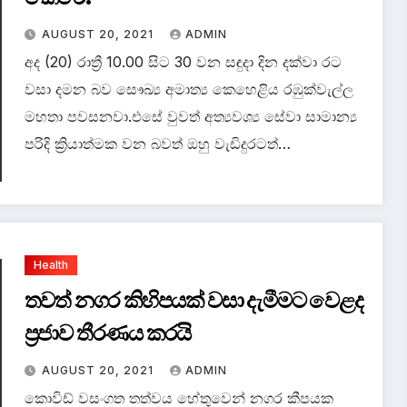
AUGUST 20, 2021
ADMIN
අද (20) රාත්‍රී 10.00 සිට 30 වන සඳුදා දින දක්වා රට
වසා දමන බව සෞඛ්‍ය අමාත්‍ය කෙහෙළිය රඹුක්වැල්ල
මහතා පවසනවා.එසේ වුවත් අත්‍යවශ්‍ය සේවා සාමාන්‍ය
පරිදි ක්‍රියාත්මක වන බවත් ඔහු වැඩිදුරටත්…
Health
තවත් නගර කිහිපයක් වසා දැමීමට වෙළද
ප්‍රජාව තීරණය කරයි
AUGUST 20, 2021
ADMIN
කොවිඩ් වසංගත තත්වය හේතුවෙන් නගර කීපයක