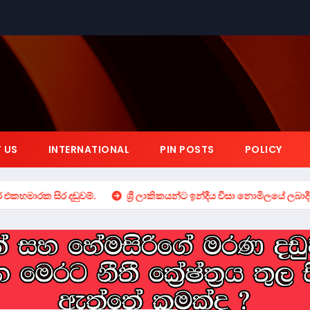
 US
INTERNATIONAL
PIN POSTS
POLICY
ිර දඬුවම්.
ශ්‍රී ලාකිකයන්ට ඉන්දීය වීසා නොමිලයේ ලබාදීම ගැන සත්‍ය