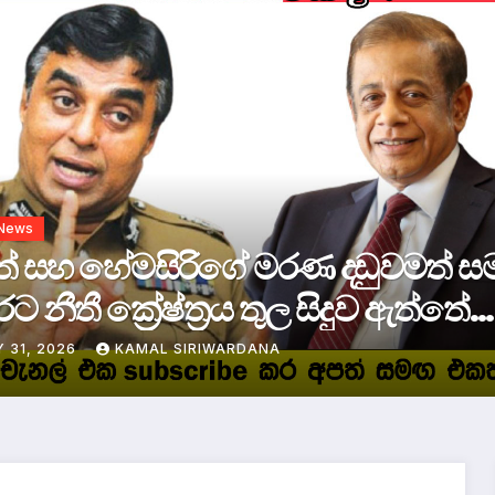
al News
ර්ලිමේන්තු මන්ත්‍රී චමින්ද විජේසිරිට
හමාරක සිර දඬුවම්.
ULY 28, 2026
ADMIN