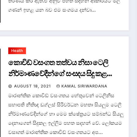
තීරණය කර ඇත.ඒ අනුව පහත සඳහන් ආකාරයට මිල
ගණන් ඉහළ යන බව එම සංගමය දන්වා…
Health
කොවිඩ් වසංගත තත්වය නිසා ටෙලි
නිර්මාණවේදීන්ගේ සංසදය සිදු කළ
ඉල්ලීම.
AUGUST 18, 2021
KAMAL SIRIWARDANA
මාරාන්තික කොවිඩ් වසංගතය හේතුවෙන් ටෙලිනිස
සභාපති නීතිඥ ඩග්ලස් සිරිවර්ධන මහතා සියලුම ටෙලි
නිර්මාණවේදීන්ගේ හා මෙම ක්ෂේත්‍රයට සම්බන්ධ සියලු
දෙනාගෙන් සිදුකල ඉල්ලිම පහත සදහන් වේ. ලෝකයම
වසාගත් මාරාන්තික කොවිඩ් වසංගතයට අප…