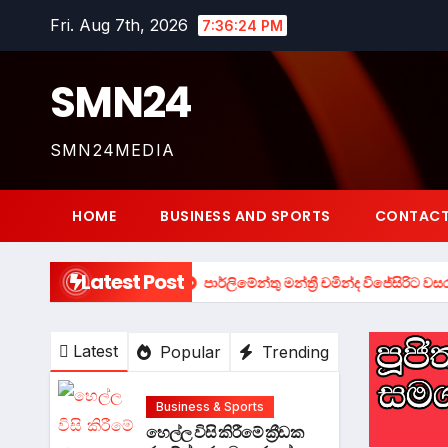
Skip
Fri. Aug 7th, 2026
7:36:25 PM
to
content
SMN24
SMN24MEDIA
HOME
BUSINESS AND SPORTS
CONTACT
Latest Post
ත්තේ කුමක්ද ?
පාර්ලිමේන්තු මන්ත්‍රී චමින්ද විජේසිරිට වසර එකහමාරක ස
Latest
Popular
Trending
Business & Sports
හෙල්ල විසි කිරීමේ ක්‍රීඩක