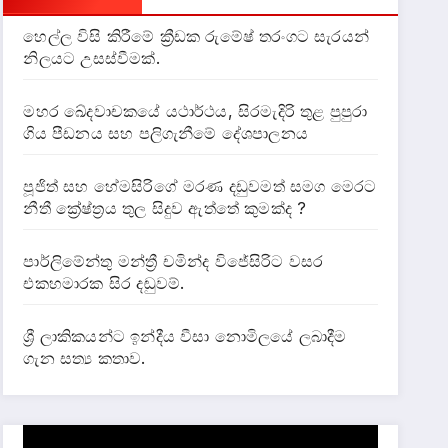
හෙල්ල විසි කිරීමේ ක්‍රීඩක රුමේෂ් තරංගට සැරයන්
නිලයට උසස්වීමක්.
මහර ඛේදවාචකයේ යථාර්ථය, සිරමැදිරි තුළ පුපුරා
ගිය පීඩනය සහ පලිගැනීමේ දේශපාලනය
පූජිත් සහ හේමසිරිගේ මරණ දඩුවමත් සමග මෙරට
නීතී ක්‍රේෂ්ත්‍රය තුල සිදුව ඇත්තේ කුමක්ද ?
පාර්ලිමේන්තු මන්ත්‍රී චමින්ද විජේසිරිට වසර
එකහමාරක සිර දඬුවම්.
ශ්‍රී ලාකිකයන්ට ඉන්දීය වීසා නොමිලයේ ලබාදීම
ගැන සත්‍ය කතාව.