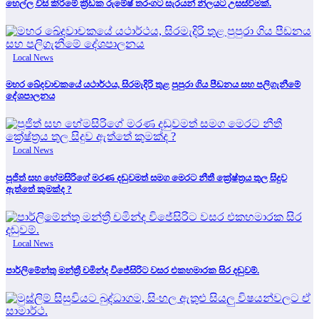
හෙල්ල විසි කිරීමේ ක්‍රීඩක රුමේෂ් තරංගට සැරයන් නිලයට උසස්වීමක්.
Local News
මහර ඛේදවාචකයේ යථාර්ථය, සිරමැදිරි තුළ පුපුරා ගිය පීඩනය සහ පලිගැනීමේ
දේශපාලනය
Local News
පූජිත් සහ හේමසිරිගේ මරණ දඩුවමත් සමග මෙරට නීතී ක්‍රේෂ්ත්‍රය තුල සිදුව
ඇත්තේ කුමක්ද ?
Local News
පාර්ලිමේන්තු මන්ත්‍රී චමින්ද විජේසිරිට වසර එකහමාරක සිර දඬුවම්.