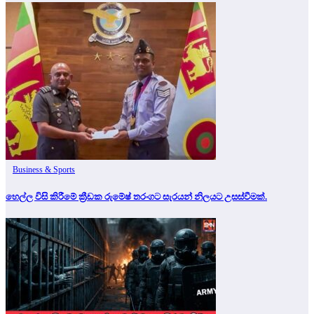
Business & Sports
හෙල්ල විසි කිරීමේ ක්‍රීඩක රුමේෂ් තරංගට සැරයන් නිලයට උසස්වීමක්.