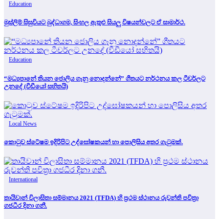
Education
මුස්ලිම් සිසුවියට බුද්ධාගම, සිංහල ඇතුළු සියලු විෂයන්වලට ඒ සාමාර්ථ.
Education
“මධ්‍යපානේ තියන ජොලිය ගෑනු නොදන්නේ” ගීතයට නර්ථනය කල ටීචර්ලට
උනදේ (වීඩීයෝ සහිතයි)
Local News
කොටුව ස්ටේෂම ඉදිරිපිට උද්ඝෝෂකයන් හා පොලිසිය අතර ගැටුමක්.
International
තායිවාන් විලාසිතා සම්මානය 2021 (TFDA) හි ප්‍රථම ස්ථානය රුවන්ති පවිත්‍රා
ගජධීර දිනා ගනී.