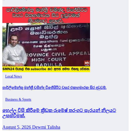
Local News
පාර්ලිමේන්තු මන්ත්‍රී චමින්ද විජේසිරිට වසර එකහමාරක සිර දඬුවම්.
Business & Sports
හෙල්ල විසි කිරීමේ ක්‍රීඩක රුමේෂ් තරංගට සැරයන් නිලයට
උසස්වීමක්.
August 5, 2026
Dewmi Talisha