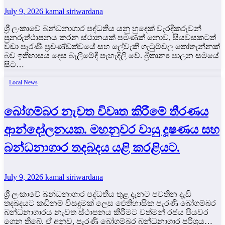
July 9, 2026
kamal siriwardana
ශ්‍රී ලංකාවේ බන්ධනාගාර පද්ධතිය යනු හුදෙක් වැරදිකරුවන්
පුනරුත්ථාපනය කරන ස්ථානයක් පමණක් නොව, සියවසකටත්
වඩා පැරණි ප්‍රචණ්ඩත්වයේ සහ ලේවැකි ගැටුම්වල තෝතැන්නක්
බව ඉතිහාසය දෙස බැලීමේදී පැහැදිලි වේ. බ්‍රිතාන්‍ය පාලන සමයේ
සිට…
Local News
බෝගම්බර නැවත විවෘත කිරීමේ තීරණය
ආන්දෝලනයක. මහනුවර වායු දූෂණය සහ
බන්ධනාගාර තදබදය යළි කරළියට.
July 9, 2026
kamal siriwardana
ශ්‍රී ලංකාවේ බන්ධනාගාර පද්ධතිය තුළ දැනට පවතින දැඩි
තදබදයට කඩිනම් විසඳුමක් ලෙස ඓතිහාසික පැරණි බෝගම්බර
බන්ධනාගාරය නැවත ස්ථාපනය කිරීමට වත්මන් රජය පියවර
ගෙන තිබේ. ඒ අනුව, පැරණි බෝගම්බර බන්ධනාගාර පරිශ්‍රය…