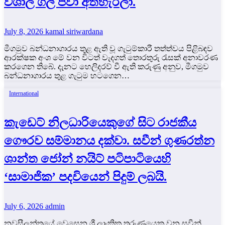
විශාල ගල් පවා අතහැරලා.
July 8, 2026
kamal siriwardana
මීගමුව බන්ධනාගාරය තුළ ඇති වූ ගැටුම්කාරී තත්ත්වය පිළිබඳව
ආරක්ෂක අංශ මේ වන විටත් වැදගත් තොරතුරු රැසක් අනාවරණ
කරගෙන තිබේ. දැනට හෙලිදරව් වී ඇති කරුණු අනුව, මීගමුව
බන්ධනාගාරය තුළ ගැටුම හටගෙන…
International
කැඩෙට් නිලධාරියෙකුගේ සිට රාජකීය
ගෞරව සම්මානය දක්වා. සවීන් ගුණරත්න
ශාන්ත ජෝන් නයිට් පටිපාටියෙහි
‘සාමාජික’ පදවියෙන් පිදුම් ලබයි.
July 6, 2026
admin
නවසීලන්තයේ වෙසෙන ශ්‍රී ලාංකික තරුණයෙකු වන සවීන්