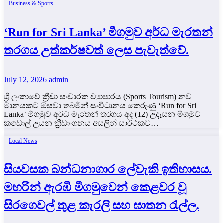
Business & Sports
‘Run for Sri Lanka’ මීගමුව අර්ධ මැරතන්
තරගය උත්කර්ෂවත් ලෙස පැවැත්වේ.
July 12, 2026
admin
ශ්‍රී ලංකාවේ ක්‍රීඩා සංචාරක ව්‍යාපාරය (Sports Tourism) නව
මානයකට ඔසවා තබමින් සංවිධානය කෙරුණු ‘Run for Sri
Lanka’ මීගමුව අර්ධ මැරතන් තරගය අද (12) උදෑසන මීගමුව
කඩොල් උයන ක්‍රීඩාංගනය අසලින් සාර්ථකව…
Local News
සියවසක බන්ධනාගාර ලේවැකි ඉතිහාසය.
මහරින් ඇරඹී මීගමුවෙන් කෙළවර වූ
සිරගෙවල් තුළ කැරලි සහ ඝාතන රැල්ල.