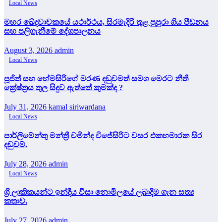
Local News
මහර ඛේදවාචකයේ යථාර්ථය, සිරමැදිරි තුළ පුපුරා ගිය පීඩනය
සහ පලිගැනීමේ දේශපාලනය
August 3, 2026
admin
Local News
පූජිත් සහ හේමසිරිගේ මරණ දඩුවමත් සමග මෙරට නීතී
ක්‍රේෂ්ත්‍රය තුල සිදුව ඇත්තේ කුමක්ද ?
July 31, 2026
kamal siriwardana
Local News
පාර්ලිමේන්තු මන්ත්‍රී චමින්ද විජේසිරිට වසර එකහමාරක සිර
දඬුවම්.
July 28, 2026
admin
Local News
ශ්‍රී ලාකිකයන්ට ඉන්දීය වීසා නොමිලයේ ලබාදීම ගැන සත්‍ය
කතාව.
July 27, 2026
admin