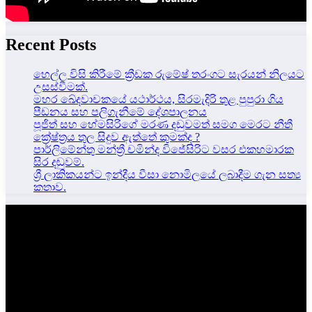
Recent Posts
හෙල්ල විසි කිරීමේ ක්‍රීඩක රුමේෂ් තරංගට සැරයන් නිලයට
උසස්වීමක්.
මහර ඛේදවාචකයේ යථාර්ථය, සිරමැදිරි තුළ පුපුරා ගිය
පීඩනය සහ පලිගැනීමේ දේශපාලනය
පූජිත් සහ හේමසිරිගේ මරණ දඩුවමත් සමග මෙරට නීතී
ක්‍රේෂ්ත්‍රය තුල සිදුව ඇත්තේ කුමක්ද ?
පාර්ලිමේන්තු මන්ත්‍රී චමින්ද විජේසිරිට වසර එකහමාරක
සිර දඬුවම්.
ශ්‍රී ලාකිකයන්ට ඉන්දීය වීසා නොමිලයේ ලබාදීම ගැන සත්‍ය
කතාව.