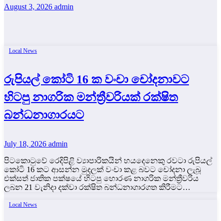
August 3, 2026
admin
Local News
රුපියල් කෝටි 16 ක වංචා චෝදනාවට
හිටපු නාගරික මන්ත්‍රීවරියක් රක්ෂිත
බන්ධනාගාරයට
July 18, 2026
admin
පිටකොටුවේ රෙදිපිළි ව්‍යාපාරිකයින් හයදෙනෙකු රවටා රුපියල්
කෝටි 16 කට ආසන්න මුදලක් වංචා කළ බවට චෝදනා ලැබූ
එක්සත් ජාතික පක්ෂයේ හිටපු හොරණ නාගරික මන්ත්‍රීවරිය
ලබන 21 වැනිදා දක්වා රක්ෂිත බන්ධනාගාරගත කිරීමට…
Local News