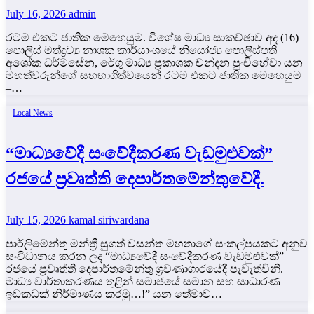
July 16, 2026
admin
රටම එකට ජාතික මෙහෙයුම. විශේෂ මාධ්‍ය සාකච්ඡාව අද (16)
පොලිස් මත්ද්‍රව්‍ය නාශක කාර්යාංශයේ නියෝජ්‍ය පොලිස්පති
අශෝක ධර්මසේන, රේගු මාධ්‍ය ප්‍රකාශක චන්දන පුංචිහේවා යන
මහත්වරුන්ගේ සහභාගිත්වයෙන් රටම එකට ජාතික මෙහෙයුම
–…
Local News
“මාධ්‍යවේදී සංවේදීකරණ වැඩමුළුවක්”
රජයේ ප්‍රවෘත්ති දෙපාර්තමේන්තුවේදී.
July 15, 2026
kamal siriwardana
පාර්ලිමේන්තු මන්ත්‍රී සුගත් වසන්ත මහතාගේ සංකල්පයකට අනුව
සංවිධානය කරන ලද “මාධ්‍යවේදී සංවේදීකරණ වැඩමුළුවක්”
රජයේ ප්‍රවෘත්ති දෙපාර්තමේන්තු ශ්‍රවණාගාරයේදී පැවැත්විනි.
මාධ්‍ය වාර්තාකරණය තුළින් සමාජයේ සමාන සහ සාධාරණ
ඉඩකඩක් නිර්මාණය කරමු…!” යන තේමාව…