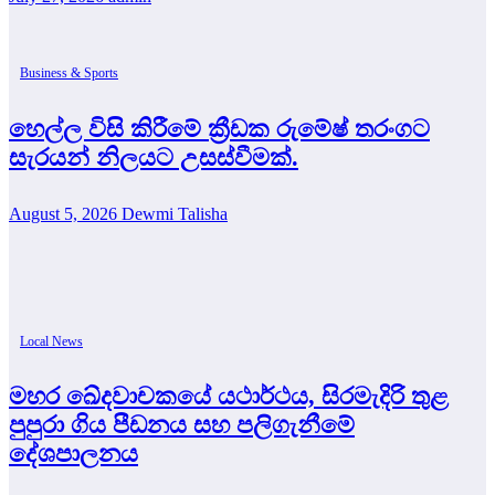
Business & Sports
හෙල්ල විසි කිරීමේ ක්‍රීඩක රුමේෂ් තරංගට
සැරයන් නිලයට උසස්වීමක්.
August 5, 2026
Dewmi Talisha
Local News
මහර ඛේදවාචකයේ යථාර්ථය, සිරමැදිරි තුළ
පුපුරා ගිය පීඩනය සහ පලිගැනීමේ
දේශපාලනය