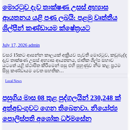
මොරටුව දැව තාක්ෂණ උසස් අභ්‍යාස
ආයතනය යළි පණ ලබයි: පළමු වෘත්තීය
ශිල්පීන් කණ්ඩායම ක්ෂේත්‍රයට
July 17, 2026
admin
වසර 15කට ආසන්න කාලයක් අක්‍රියව පැවති මොරටුව, කඩුබැද්ද
දැව තාක්ෂණ උසස් අභ්‍යාස ආයතනය, ජාතික ශිල්ප සභාව
යටතේ යළි ස්ථාපිත කිරීමෙන් පසු එහි පුහුණුව නිම කළ ප්‍රථම
සිසු කණ්ඩායම වෙත සහතික…
Local News
පසුගිය මාස 08 තුළ පුද්ගලයින් 230,248 ක්
අත්අඩංගුවට ගෙන තිබෙනවා. නියෝජ්‍ය
පොලිස්පති අශෝක ධර්මසේන