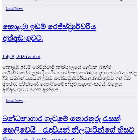
Local News
කොළඹ ඉඩම් රෙජිස්ට්‍රාර්වරිය
අත්අඩංගුවට.
July 8, 2026
admin
කොළඹ ඉඩම් රෙජිස්ටාර් කාර්යාලයේ ලේඛන බාහිර
පාර්ශ්වයන්ට ලබා දී සංවිධානාත්මක අපරාධ සඳහා ආධාර අනුබල
දීම සම්බන්ධයෙන් ඉඩම් රෙජිස්ට්‍රාර්වරිය අත්අඩංගුවට ගත් බව
අපරාධ පරීක්ෂණ දෙපාර්තමේන්තුව සඳහන් කරයි. එලෙස
අත්අඩංගුවට ගෙන ඇත්තේ…
Local News
බන්ධනාගාර ගැටුමේ තොරතුරු රැසක්
හෙලිවෙයි – රැඳවියන් නිලධාරීන්ගේ හිසට