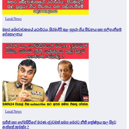
Local News
මහර ඛේදවාචකයේ යථාර්ථය, සිරමැදිරි තුළ පුපුරා ගිය පීඩනය සහ පලිගැනීමේ
දේශපාලනය
Local News
පූජිත් සහ හේමසිරිගේ මරණ දඩුවමත් සමග මෙරට නීතී ක්‍රේෂ්ත්‍රය තුල සිදුව
ඇත්තේ කුමක්ද ?