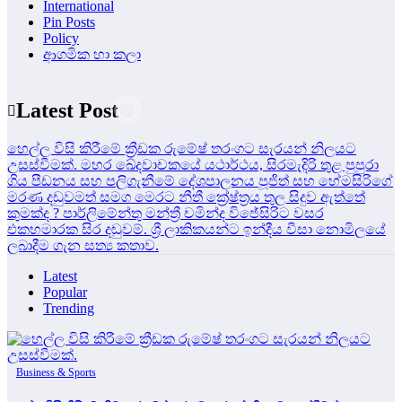
International
Pin Posts
Policy
ආගමික හා කලා
Latest Post
හෙල්ල විසි කිරීමේ ක්‍රීඩක රුමේෂ් තරංගට සැරයන් නිලයට
උසස්වීමක්.
මහර ඛේදවාචකයේ යථාර්ථය, සිරමැදිරි තුළ පුපුරා
ගිය පීඩනය සහ පලිගැනීමේ දේශපාලනය
පූජිත් සහ හේමසිරිගේ
මරණ දඩුවමත් සමග මෙරට නීතී ක්‍රේෂ්ත්‍රය තුල සිදුව ඇත්තේ
කුමක්ද ?
පාර්ලිමේන්තු මන්ත්‍රී චමින්ද විජේසිරිට වසර
එකහමාරක සිර දඬුවම්.
ශ්‍රී ලාකිකයන්ට ඉන්දීය වීසා නොමිලයේ
ලබාදීම ගැන සත්‍ය කතාව.
Latest
Popular
Trending
Business & Sports