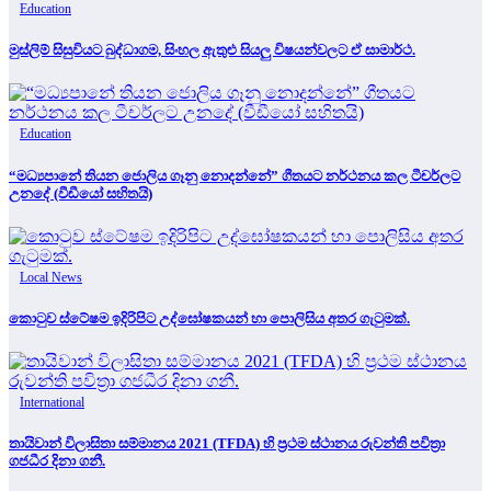
Education
මුස්ලිම් සිසුවියට බුද්ධාගම, සිංහල ඇතුළු සියලු විෂයන්වලට ඒ සාමාර්ථ.
Education
“මධ්‍යපානේ තියන ජොලිය ගෑනු නොදන්නේ” ගීතයට නර්ථනය කල ටීචර්ලට
උනදේ (වීඩීයෝ සහිතයි)
Local News
කොටුව ස්ටේෂම ඉදිරිපිට උද්ඝෝෂකයන් හා පොලිසිය අතර ගැටුමක්.
International
තායිවාන් විලාසිතා සම්මානය 2021 (TFDA) හි ප්‍රථම ස්ථානය රුවන්ති පවිත්‍රා
ගජධීර දිනා ගනී.