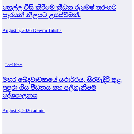
හෙල්ල විසි කිරීමේ ක්‍රීඩක රුමේෂ් තරංගට
සැරයන් නිලයට උසස්වීමක්.
August 5, 2026
Dewmi Talisha
Local News
මහර ඛේදවාචකයේ යථාර්ථය, සිරමැදිරි තුළ
පුපුරා ගිය පීඩනය සහ පලිගැනීමේ
දේශපාලනය
August 3, 2026
admin