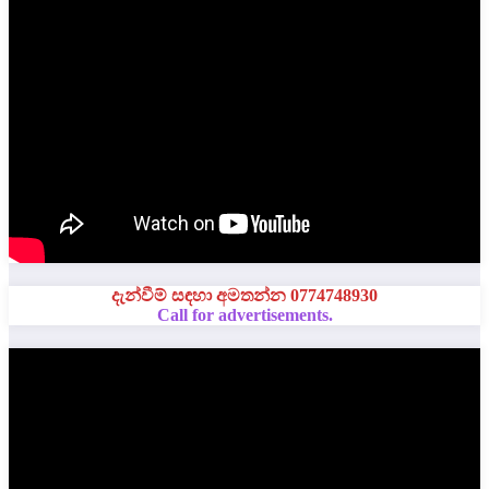
දැන්වීම් සඳහා අමතන්න 0774748930
Call for advertisements.