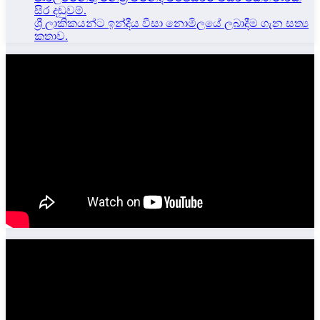
සිර දඬුවම්.
ශ්‍රී ලාකිකයන්ට ඉන්දීය වීසා නොමිලයේ ලබාදීම ගැන සත්‍ය
කතාව.