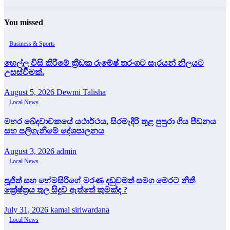
You missed
Business & Sports
හෙල්ල විසි කිරීමේ ක්‍රීඩක රුමේෂ් තරංගට සැරයන් නිලයට
උසස්වීමක්.
August 5, 2026
Dewmi Talisha
Local News
මහර ඛේදවාචකයේ යථාර්ථය, සිරමැදිරි තුළ පුපුරා ගිය පීඩනය
සහ පලිගැනීමේ දේශපාලනය
August 3, 2026
admin
Local News
පූජිත් සහ හේමසිරිගේ මරණ දඩුවමත් සමග මෙරට නීතී
ක්‍රේෂ්ත්‍රය තුල සිදුව ඇත්තේ කුමක්ද ?
July 31, 2026
kamal siriwardana
Local News