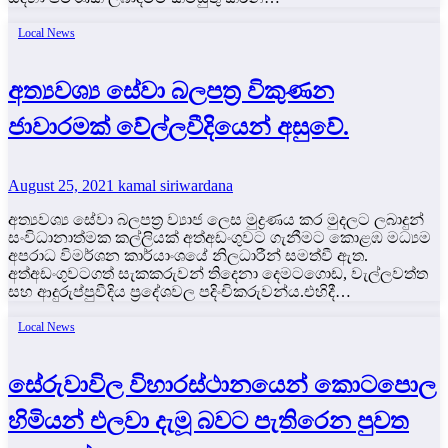
Local News
අත්‍යවශ්‍ය සේවා බලපත්‍ර විකුණන
ජාවාරමක් වේල්ලවීදියෙන් අසුවේ.
August 25, 2021
kamal siriwardana
අත්‍යවශ්‍ය සේවා බලපත්‍ර ව්‍යාජ ලෙස මුද්‍රණය කර මුදලට ලබාදුන්
සංවිධානාත්මක කල්ලියක් අත්අඩංගුවට ගැනීමට කොළඹ මධ්‍යම
අපරාධ විමර්ශන කාර්යාංශයේ නිලධාරීන් සමත්වී ඇත.
අත්අඩංගුවටගත් සැකකරුවන් තිදෙනා දෙමටගොඩ, වැල්ලවත්ත
සහ ආදුරුප්පුවීදිය ප්‍රදේශවල පදිංචිකරුවන්ය.එහිදී…
Local News
සේරුවාවිල විහාරස්ථානයෙන් කොටපොල
හිමියන් එලවා දැමූ බවට පැතිරෙන පුවත