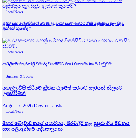
Local News
පූජිත් සහ හේමසිරිගේ මරණ දඩුවමත් සමග මෙරට නීතී ක්‍රේෂ්ත්‍රය තුල සිදුව
ඇත්තේ කුමක්ද ?
Local News
පාර්ලිමේන්තු මන්ත්‍රී චමින්ද විජේසිරිට වසර එකහමාරක සිර දඬුවම්.
Business & Sports
හෙල්ල විසි කිරීමේ ක්‍රීඩක රුමේෂ් තරංගට සැරයන් නිලයට
උසස්වීමක්.
August 5, 2026
Dewmi Talisha
Local News
මහර ඛේදවාචකයේ යථාර්ථය, සිරමැදිරි තුළ පුපුරා ගිය පීඩනය
සහ පලිගැනීමේ දේශපාලනය