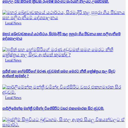
හෙල්ල විසි කිරීමේ ක්‍රීඩක රුමේෂ් තරංගට සැරයන් නිලයට උසස්වීමක්.
Local News
මහර ඛේදවාචකයේ යථාර්ථය, සිරමැදිරි තුළ පුපුරා ගිය පීඩනය සහ පලිගැනීමේ
දේශපාලනය
Local News
පූජිත් සහ හේමසිරිගේ මරණ දඩුවමත් සමග මෙරට නීතී ක්‍රේෂ්ත්‍රය තුල සිදුව
ඇත්තේ කුමක්ද ?
Local News
පාර්ලිමේන්තු මන්ත්‍රී චමින්ද විජේසිරිට වසර එකහමාරක සිර දඬුවම්.