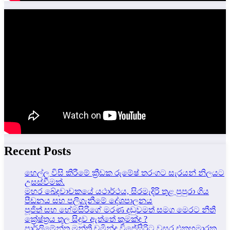
Recent Posts
හෙල්ල විසි කිරීමේ ක්‍රීඩක රුමේෂ් තරංගට සැරයන් නිලයට
උසස්වීමක්.
මහර ඛේදවාචකයේ යථාර්ථය, සිරමැදිරි තුළ පුපුරා ගිය
පීඩනය සහ පලිගැනීමේ දේශපාලනය
පූජිත් සහ හේමසිරිගේ මරණ දඩුවමත් සමග මෙරට නීතී
ක්‍රේෂ්ත්‍රය තුල සිදුව ඇත්තේ කුමක්ද ?
පාර්ලිමේන්තු මන්ත්‍රී චමින්ද විජේසිරිට වසර එකහමාරක