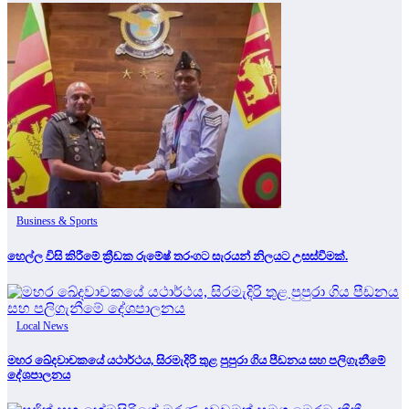
Business & Sports
හෙල්ල විසි කිරීමේ ක්‍රීඩක රුමේෂ් තරංගට සැරයන් නිලයට උසස්වීමක්.
Local News
මහර ඛේදවාචකයේ යථාර්ථය, සිරමැදිරි තුළ පුපුරා ගිය පීඩනය සහ පලිගැනීමේ
දේශපාලනය