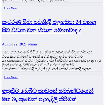
අප්‍රේල් 21 වැනිදා මාතරදී උපත ලද මංගල…
Local News
සංචරණ සීමා පවතිද්දී එලඹෙන 24 වනදා
සිට විවෘත වන ස්ථාන මොනවාද ?
August 22, 2021
admin
රටේ ජනතාවගේ ජීවිත මෙන්ම ජනතාවගේ ජීවනෝපායද
රජයකට එකසේ වැදගත් බවත් අඟුලු දැමීම කෙටිකර
නොගතහොත් රටට ඉදිරියට ගමන් කිරීමට නොහැකිවනු ඇතැයි
මුදල් රාජ්‍ය ඇමතිවරයා පවසයි.රජයේ ප්‍රවෘත්ති
දෙපාර්තමේන්තුවේදී පැවැති ප්‍රවෘත්ති සාකච්ඡාවකදී අදහස්…
Local News
ක්‍රෙඩිට් ඩෙබිට් කාඩ්පත් සම්බන්ධයෙන්
මහ බැංකුවෙන් පැහැදිලි කිරීමක්