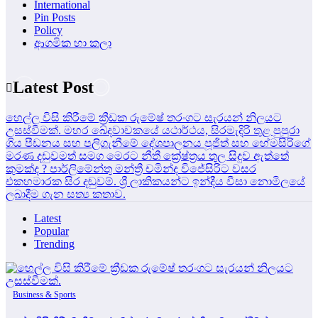
International
Pin Posts
Policy
ආගමික හා කලා
Latest Post
හෙල්ල විසි කිරීමේ ක්‍රීඩක රුමේෂ් තරංගට සැරයන් නිලයට
උසස්වීමක්.
මහර ඛේදවාචකයේ යථාර්ථය, සිරමැදිරි තුළ පුපුරා
ගිය පීඩනය සහ පලිගැනීමේ දේශපාලනය
පූජිත් සහ හේමසිරිගේ
මරණ දඩුවමත් සමග මෙරට නීතී ක්‍රේෂ්ත්‍රය තුල සිදුව ඇත්තේ
කුමක්ද ?
පාර්ලිමේන්තු මන්ත්‍රී චමින්ද විජේසිරිට වසර
එකහමාරක සිර දඬුවම්.
ශ්‍රී ලාකිකයන්ට ඉන්දීය වීසා නොමිලයේ
ලබාදීම ගැන සත්‍ය කතාව.
Latest
Popular
Trending
Business & Sports