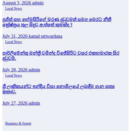
August 3, 2026
admin
Local News
පූජිත් සහ හේමසිරිගේ මරණ දඩුවමත් සමග මෙරට නීතී
ක්‍රේෂ්ත්‍රය තුල සිදුව ඇත්තේ කුමක්ද ?
July 31, 2026
kamal siriwardana
Local News
පාර්ලිමේන්තු මන්ත්‍රී චමින්ද විජේසිරිට වසර එකහමාරක සිර
දඬුවම්.
July 28, 2026
admin
Local News
ශ්‍රී ලාකිකයන්ට ඉන්දීය වීසා නොමිලයේ ලබාදීම ගැන සත්‍ය
කතාව.
July 27, 2026
admin
Business & Sports