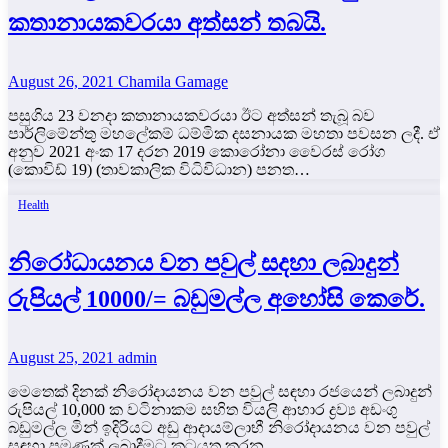
කතානායකවරයා අත්සන් තබයි.
August 26, 2021
Chamila Gamage
පසුගිය 23 වනදා කතානායකවරයා ඊට අත්සන් තැබූ බව
පාර්ලිමේන්තු මහලේකම් ධම්මික දසනායක මහතා පවසන ලදී. ඒ
අනුව 2021 අංක 17 දරන 2019 කොරෝනා වෛරස් රෝග
(කොවිඩ් 19) (තාවකාලික විධිවිධාන) පනත…
Health
නිරෝධායනය වන පවුල් සදහා ලබාදුන්
රුපියල් 10000/= බඩුමල්ල අහෝසි කෙරේ.
August 25, 2021
admin
මෙතෙක් දිනක් නිරෝදායනය වන පවුල් සඳහා රජයෙන් ලබාදුන්
රුපියල් 10,000 ක වටිනාකම සහිත වියලි ආහාර ද්‍රව්‍ය අඩංගු
බඩුමල්ල මින් ඉදිරියට අඩු ආදායම්ලාභී නිරෝදායනය වන පවුල්
සඳහා පමණක් ලබාදීමට කටයුතු කරන…