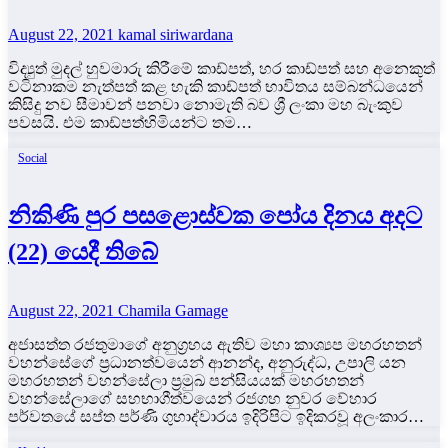
August 22, 2021
kamal siriwardana
විද්‍යුත් මුදල් හුවමාරු කිරීමේ කාඩ්පත්, හර කාඩ්පත් සහ අනෙකුත්
වටිනාකම නැත්පත් කළ හැකි කාඩ්පත් භාවිතය සම්බන්ධයෙන්
කිසිදු නව සීමාවන් පනවා නොමැති බව ශ්‍රී ලංකා මහ බැංකුව
පවසයි. එම කාඩ්පත්හිමියන්ට තම…
Social
නිකිණි පුර පසළොස්වක පෝය දිනය අදට
(22) යෙදී තිබේ
August 22, 2021
Chamila Gamage
අජාසත්ත රජතුමාගේ අනුග්‍රහය ඇතිව මහා කාශ්‍යප මහරහතන්
වහන්සේගේ ප්‍රධානත්වයෙන් ආනන්ද, අනුරුද්ධ, උපාලි යන
මහරහතන් වහන්සේලා ප්‍රමුඛ පන්සියයක් මහරහතන්
වහන්සේලාගේ සහභාගීත්වයෙන් රජගහ නුවර වේහාර
පර්වතයේ සප්ත පර්ණි ගුහාද්වාරය ඉදිරිපිට ඉදිකරවූ අලංකාර…