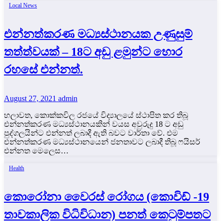
Local News
එන්නත්කරණ මධ්‍යස්ථානයක උණුසුම්
තත්ත්වයක් – 18ට අඩු ළමුන්ට හොර
රහසේ එන්නත්.
August 27, 2021
admin
හලාවත, කොක්කවිල රජයේ විද්‍යාලයේ ස්ථාපිත කර තිබූ
එන්නත්කරණ මධ්‍යස්ථානයකින් වයස අවුරුදු 18 ට අඩු
පුද්ගලයින්ට එන්නත් ලබාදී ඇති බවට වාර්තා වේ. එම
එන්නත්කරණ මධ්‍යස්ථානයෙන් ජනතාවට ලබාදී තිබූ ෆයිසර්
එන්නත මෙලෙස…
Health
කොරෝනා වෛරස් රෝගය (කොවිඩ් -19
තාවකාලික විධිවිධාන) පනත් කෙටුම්පතට