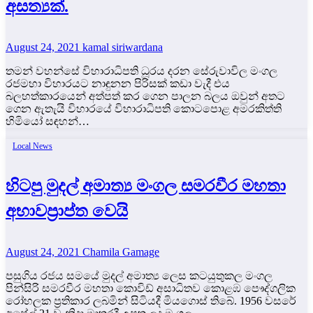
අසත්‍යක්.
August 24, 2021
kamal siriwardana
තමන් වහන්සේ විහාරාධිපති ධූරය දරන සේරුවාවිල මංගල
රජමහා විහාරයට නාඳුනන පිරිසක් කඩා වැදී එය
බලහත්කාරයෙන් අත්පත් කර ගෙන පාලන බලය ඔවුන් අතට
ගෙන ඇතැයි විහාරයේ විහාරාධිපති කොටපොළ අමරකිත්ති
හිමියෝ සඳහන්…
Local News
හිටපු මුදල් අමාත්‍ය මංගල සමරවීර මහතා
අභාවප්‍රාප්ත වෙයි
August 24, 2021
Chamila Gamage
පසුගිය රජය සමයේ මුදල් අමාත්‍ය ලෙස කටයුතුකල මංගල
පින්සිරි සමරවීර මහතා කොවිඩ් අසාධිතව කොළඹ පෞද්ගලික
රෝහලක ප්‍රතිකාර ලබමින් සිටියදී මියගොස් තිබේ. 1956 වසරේ