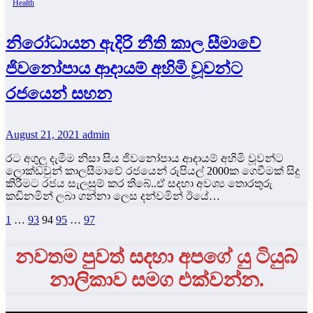
Health
නිරෝධායන ඇදිරි නීති කාල සීමාවේ
ජිවනෝපාය ආදායම් අහිමි වූවන්ට
රජයෙන් සහන
August 21, 2021
admin
රට අගුලු දැමීම නිසා සිය ජිවනෝපාය ආදායම් අහිමි වූවන්ට
ලොක්ඩවුන් කාලසීමාවේ රජයෙන් රුපියල් 2000ක ගෙවීමක් සිදු
කිරීමට රජය සැලසුම් කර තිබේ..ඒ සදහා අවශ්‍ය තොරතුරු
කඩිනමින් ලබා ගන්නා ලෙස දන්වමින් ඊයේ…
Posts
1
…
93
94
95
…
97
pagination
නවතම පුවත් සදහා අපගේ යු ටියුබ්
නාලිකාව සමග එක්වන්න.