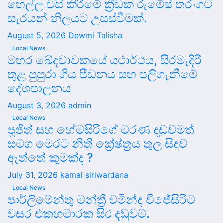
හෙල්ල විසි කිරීමේ ක්‍රීඩක රුමේෂ් තරංගට
සැරයන් නිලයට උසස්වීමක්.
August 5, 2026
Dewmi Talisha
Local News
මහර ඛේදවාචකයේ යථාර්ථය, සිරමැදිරි
තුළ පුපුරා ගිය පීඩනය සහ පලිගැනීමේ
දේශපාලනය
August 3, 2026
admin
Local News
පූජිත් සහ හේමසිරිගේ මරණ දඩුවමත්
සමග මෙරට නීතී ක්‍රේෂ්ත්‍රය තුල සිදුව
ඇත්තේ කුමක්ද ?
July 31, 2026
kamal siriwardana
Local News
පාර්ලිමේන්තු මන්ත්‍රී චමින්ද විජේසිරිට
වසර එකහමාරක සිර දඬුවම්.