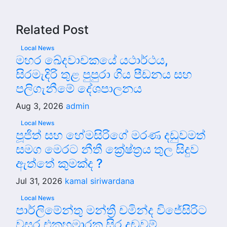
Related Post
Local News
මහර ඛේදවාචකයේ යථාර්ථය,
සිරමැදිරි තුළ පුපුරා ගිය පීඩනය සහ
පලිගැනීමේ දේශපාලනය
Aug 3, 2026
admin
Local News
පූජිත් සහ හේමසිරිගේ මරණ දඩුවමත්
සමග මෙරට නීතී ක්‍රේෂ්ත්‍රය තුල සිදුව
ඇත්තේ කුමක්ද ?
Jul 31, 2026
kamal siriwardana
Local News
පාර්ලිමේන්තු මන්ත්‍රී චමින්ද විජේසිරිට
වසර එකහමාරක සිර දඬුවම්.