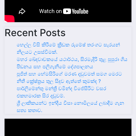
Recent Posts
හෙල්ල විසි කිරීමේ ක්‍රීඩක රුමේෂ් තරංගට සැරයන්
නිලයට උසස්වීමක්.
මහර ඛේදවාචකයේ යථාර්ථය, සිරමැදිරි තුළ පුපුරා ගිය
පීඩනය සහ පලිගැනීමේ දේශපාලනය
පූජිත් සහ හේමසිරිගේ මරණ දඩුවමත් සමග මෙරට
නීතී ක්‍රේෂ්ත්‍රය තුල සිදුව ඇත්තේ කුමක්ද ?
පාර්ලිමේන්තු මන්ත්‍රී චමින්ද විජේසිරිට වසර
එකහමාරක සිර දඬුවම්.
ශ්‍රී ලාකිකයන්ට ඉන්දීය වීසා නොමිලයේ ලබාදීම ගැන
සත්‍ය කතාව.