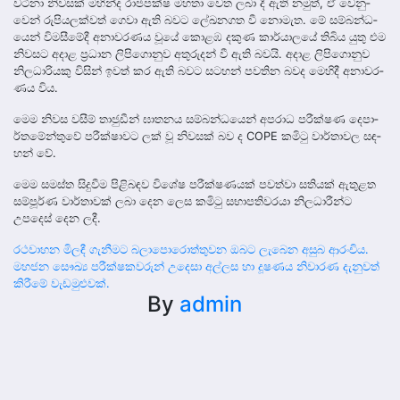
වටිනා නි‍ව­සක් මහින්ද රාජ­පක්ෂ මහතා වෙත ලබා දී ඇති නමුත්, ඒ වෙනු­
වෙන් රුපි­ය­ල­ක්වත් ගෙවා ඇති බවට ලේඛ­න­ගත වී නොමැත. මේ සම්බ­න්ධ­
යෙන් විම­සී­මේදී අනා­ව­ර­ණය වූයේ කොළඹ දකුණ කාර්යා­ලයේ තිබිය යුතු එම
නි‍ව­සට අදාළ ප්‍රධාන ලිපි­ගො­නුව අතු­රු­දන් වී ඇති බවයි. අදාළ ලිපි­ගො­නුව
නිල­ධා­රි­යකු විසින් ඉවත් කර ඇති බවට සට­හන් පව­තින බවද මෙහිදී අනා­ව­ර­
ණය විය.
මෙම නි‍වස වසීම් තාජු­ඩීන් ඝාත­නය සම්බ­න්ධ­යෙන් අප­රාධ පරී­ක්ෂණ දෙපා­
ර්ත­මේ­න්තුවේ පරී­ක්ෂා­වට ලක් වූ නි‍ව­සක් බව ද COPE කමිටු වාර්තා­වල සඳ­
හන් වේ.
මෙම සමස්ත සිදු­වීම පිළි­බ­ඳව විශේෂ පරී­ක්ෂ­ණ­යක් පවත්වා සති­යක් ඇතු­ළත
සම්පූර්ණ වාර්තා­වක් ලබා දෙන ලෙස කමිටු සභා­ප­ති­ව­රයා නිල­ධා­රීන්ට
උපදෙස් දෙන ලදී.
Post
රථවාහන මිලඳී ගැනීමට බලාපොරොත්තුවන ඔබට ලැබෙන අසුබ ආරංචිය.
මහජන සෞඛ්‍ය පරීක්ෂකවරුන් උදෙසා අල්ලස හා දූෂණය නිවාරණ දැනුවත්
navigation
කිරීමේ වැඩමුළුවක්.
By
admin