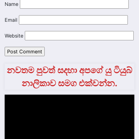
Name
Email
Website
නවතම පුවත් සදහා අපගේ යු ටියුබ්
නාලිකාව සමග එක්වන්න.