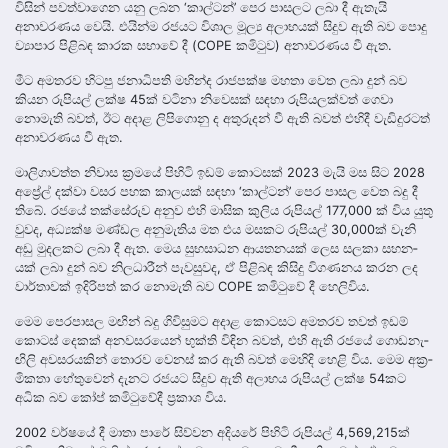
විසින් පව­ත්වා­ගෙන යනු ලබන ‘කාල්ටන්’ පෙර පාස­ලට ලබා දී ඇතැයි
අනාවරණය වෙයි. එයින්ම රජ­යට විශාල මූල්‍ය අලා­භ­යක් සිදුව ඇති බව පොදු
ව්‍යාපාර පිළි­බඳ කාරක සභා­වේ දී (COPE කමි­ටුව) අනා­ව­ර­ණය වී ඇත.
මීට අමතරව හිටපු ජනා­ධි­පති මහින්ද රාජ­පක්ෂ මහතා වෙත ලබා දුන් බව
කියන රුපි­යල් ලක්ෂ 45ක් වටිනා නි‍වෙ­සක් සඳහා රුපි­ය­ල­ක්වත් ගෙවා
නොමැති බවත්, ඊට අදාළ ලිපි­ගොනු ද අතු­රු­දන් වී ඇති බවත් එහිදී වැඩි­දු­ර­ටත්
අනා­ව­ර­ණය වී ඇත.
මාලි­ගා­වත්ත නිවාස ක්‍රමයේ පිහිටි ඉඩම් කොට­සක් 2023 මැයි මස සිට 2028
අප්‍රේල් දක්වා වසර පහක කාල­යක් සඳහා ‘කාල්ටන්’ පෙර පාසල වෙත බදු දී
තිබේ. රජයේ තක්සේ­රුව අනුව එහි මාසික කුලිය රුපි­යල් 177,000 ක් විය යුතු
වුවද, අධ්‍යක්ෂ මණ්ඩල අනු­මැ­තිය මත එය මස­කට රුපි­යල් 30,000ක් වැනි
අඩු මුද­ල­කට ලබා දී ඇත. මෙය සුභ­සා­ධන ආය­ත­න­යක් ලෙස සලකා සහ­න­
යක් ලබා දුන් බව නිල­ධා­රීන් පැව­සු­වද, ඒ පිළි­බඳ කිසිදු විග­ණ­නය කරන ලද
වාර්තා­වක් ඉදි­රි­පත් කර නොමැති බව COPE කමි­ටු­වේ දී හෙලිවිය.
මෙම පෙරපාසල මඟින් බදු ගිවි­සු­මට අදාළ කොට­සට අම­ත­රව තවත් ඉඩම්
කොටස් දෙකක් අන­ව­ස­ර­යෙන් භුක්ති විඳින බවත්, එහි ඇති රජයේ ගොඩ­නැ­
ඟිලි අව­ස­ර­ය­කින් තොරව වෙනස් කර ඇති බවත් මෙහිදි හෙළි විය. මෙම අක්‍ර­
මි­කතා හේතු­වෙන් දැනට රජ­යට සිදුව ඇති අලා­භය රුපි­යල් ලක්ෂ 54කට
අධික බව කෝප් කමි­ටු­වේදී ප්‍රකාශ විය.
2002 වර්ෂ­යේ දී මාතා පාරේ සිව්වන අදි­යරේ පිහිටි රුපි­යල් 4,569,215ක්