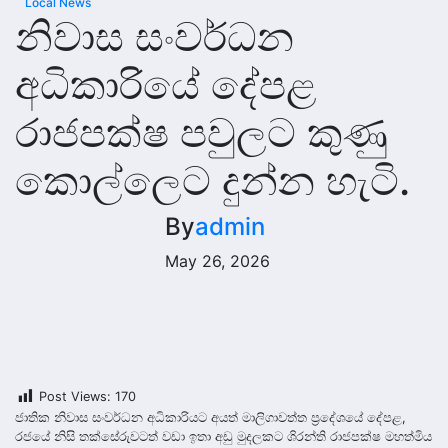
Local News
නිවාස සංවර්ධන
අධිකාරියේ දේපළ
රාජපක්ෂ පවුලට කුණු
කොල්ලෙට දුන්න හැටි.
By
admin
May 26, 2026
Post Views:
170
ජාතික නිවාස සංව­ර්ධන අධි­කා­රි­යට අයත් මාලි­ගා­වත්ත ප්‍රදේ­ශයේ දේපළ,
රජයේ නිසි තක්සේ­රු­වටත් වඩා ඉතා අඩු මුද­ල­කට ශිරන්ති රාජ­පක්ෂ මහ­ත්මිය