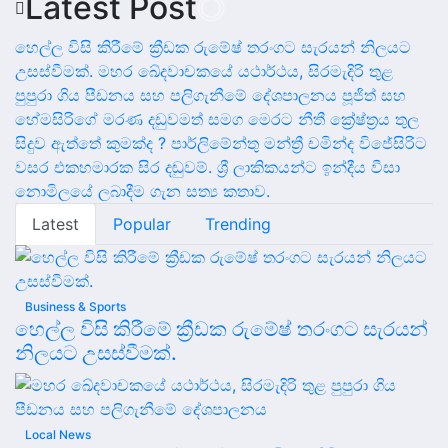
Latest Post
හෙල්ල විසි කිරීමේ ක්‍රීඩක රුමේෂ් තරංගට සැරයන් නිලයට
උසස්වීමක්.
මහර ඛේදවාචකයේ යථාර්ථය, සිරමැදිරි තුළ
පුපුරා ගිය පීඩනය සහ පලිගැනීමේ දේශපාලනය
පූජිත් සහ
හේමසිරිගේ මරණ දඩුවමත් සමග මෙරට නීතී ක්‍රේෂ්ත්‍රය තුල
සිදුව ඇත්තේ කුමක්ද ?
පාර්ලිමේන්තු මන්ත්‍රී චමින්ද විජේසිරිට
වසර එකහමාරක සිර දඬුවම්.
ශ්‍රී ලාකිකයන්ට ඉන්දීය වීසා
නොමිලයේ ලබාදීම ගැන සත්‍ය කතාව.
Latest
Popular
Trending
Business & Sports
හෙල්ල විසි කිරීමේ ක්‍රීඩක රුමේෂ් තරංගට සැරයන්
නිලයට උසස්වීමක්.
Local News