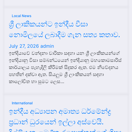
Local News
ශ්‍රී ලාකිකයන්ට ඉන්දීය වීසා
නොමිලයේ ලබාදීම ගැන සත්‍ය කතාව.
July 27, 2026
admin
ඉන්දියාවේ වන්දනා චාරිකා සඳහා යන ශ්‍රී ලාංකිකයන්ගේ
ඉන්දියානු වීසා සම්බන්ධයෙන් ඉන්දියානු මහකොමසාරිස්
කාර්යාලය පැහැදිලි කිරීමක් සිදුකර ඇත. එම නිවේදනය
පහතින් දක්වා ඇත. සියලුම ශ්‍රී ලාංකිකයන් සඳහා
කාලෝචිත හා සුමට ලෙස…
International
ඉන්දීය අධ්‍යාපන අමාත්‍ය ධර්මේන්ද්‍ර
ප්‍රධාන් ධුරයෙන් ඉල්ලා අස්වෙයි.