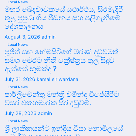
Local News
මහර ඛේදවාචකයේ යථාර්ථය, සිරමැදිරි
තුළ පුපුරා ගිය පීඩනය සහ පලිගැනීමේ
දේශපාලනය
August 3, 2026
admin
Local News
පූජිත් සහ හේමසිරිගේ මරණ දඩුවමත්
සමග මෙරට නීතී ක්‍රේෂ්ත්‍රය තුල සිදුව
ඇත්තේ කුමක්ද ?
July 31, 2026
kamal siriwardana
Local News
පාර්ලිමේන්තු මන්ත්‍රී චමින්ද විජේසිරිට
වසර එකහමාරක සිර දඬුවම්.
July 28, 2026
admin
Local News
ශ්‍රී ලාකිකයන්ට ඉන්දීය වීසා නොමිලයේ