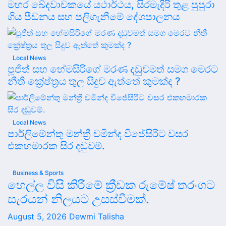
මහර ඛේදවාචකයේ යථාර්ථය, සිරමැදිරි තුළ පුපුරා
ගිය පීඩනය සහ පලිගැනීමේ දේශපාලනය
Local News
පූජිත් සහ හේමසිරිගේ මරණ දඩුවමත් සමග මෙරට
නීතී ක්‍රේෂ්ත්‍රය තුල සිදුව ඇත්තේ කුමක්ද ?
Local News
පාර්ලිමේන්තු මන්ත්‍රී චමින්ද විජේසිරිට වසර
එකහමාරක සිර දඬුවම්.
Business & Sports
හෙල්ල විසි කිරීමේ ක්‍රීඩක රුමේෂ් තරංගට
සැරයන් නිලයට උසස්වීමක්.
August 5, 2026
Dewmi Talisha