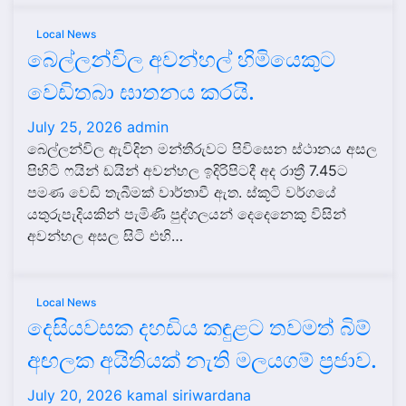
Local News
බෙල්ලන්විල අවන්හල් හිමියෙකුට
වෙඩිතබා ඝාතනය කරයි.
July 25, 2026
admin
බෙල්ලන්විල ඇවිදින මන්තීරුවට පිවිසෙන ස්ථානය අසල
පිහිටි ෆයින් ඩයින් අවන්හල ඉදිරිපිටදී අද රාත්‍රී 7.45ට
පමණ වෙඩි තැබීමක් වාර්තාවී ඇත. ස්කූටි වර්ගයේ
යතුරුපැදියකින් පැමිණි පුද්ගලයන් දෙදෙනෙකු විසින්
අවන්හල අසල සිටි එහි…
Local News
දෙසියවසක දහඩිය කඳුළට තවමත් බිම්
අඟලක අයිතියක් නැති මලයගම් ප්‍රජාව.
July 20, 2026
kamal siriwardana