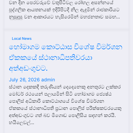
වන දින පෙරවරුවේ වතුපිටිවල රෝහල අසන්නයේ
පුද්ගලික ආයතනයක් ඉදිරිපිටදී නිල ඇදුමින් රාජකාරියට
නුසුදුසු වන ආකාරයට හැසිරෙමින් මහජනතාව සමඟ…
Local News
හෝමාගම කොට්ඨාස විශේෂ විමර්ශන
ඒකකයේ ස්ථානාධිපතිවරයා
අත්අඩංගුවට.
July 26, 2026
admin
ස්ථාන දෙකකදී තරුණියන් දෙදෙනෙකු අනතුරට ලක්කර
මෝටර් රථයෙන් පලායමින් සිටි හෝමාගම ජ්‍යෙෂ්ඨ
පොලිස් අධිකාරී කොට්ඨාශයේ විශේෂ විමර්ශන
ඒකකයේ ස්ථානාධිපති ප්‍රධාන පොලිස් පරීක්ෂකවරයෙකු
අත්අඩංගුවට ගත් බව මීගොඩ පොලීසිය සඳහන් කරයි.
හයිලෙවල්…