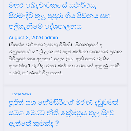
මහර ඛේදවාචකයේ යථාර්ථය,
සිරමැදිරි තුළ පුපුරා ගිය පීඩනය සහ
පලිගැනීමේ දේශපාලනය
August 3, 2026
admin
(විශේෂ වාර්තාකරුවෙකු විසිනි) “සිරකරුවෝ ද
මනුෂ්‍යයෝ ය.” ශ්‍රී ලංකාවේ සෑම බන්ධනාගාරයකම ප්‍රධාන
පිවිසුමේ ඉතා අලංකාර ලෙස ලියා ඇති මෙම වැකිය,
අගෝස්තු 1 වැනිදා මහර බන්ධනාගාරයෙන් ඇසුණු වෙඩි
හඬත්, මරණයේ විලාපයත්…
Local News
පූජිත් සහ හේමසිරිගේ මරණ දඩුවමත්
සමග මෙරට නීතී ක්‍රේෂ්ත්‍රය තුල සිදුව
ඇත්තේ කුමක්ද ?