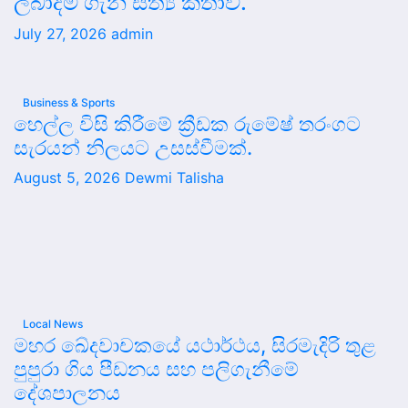
ලබාදීම ගැන සත්‍ය කතාව.
July 27, 2026
admin
Business & Sports
හෙල්ල විසි කිරීමේ ක්‍රීඩක රුමේෂ් තරංගට
සැරයන් නිලයට උසස්වීමක්.
August 5, 2026
Dewmi Talisha
Local News
මහර ඛේදවාචකයේ යථාර්ථය, සිරමැදිරි තුළ
පුපුරා ගිය පීඩනය සහ පලිගැනීමේ
දේශපාලනය