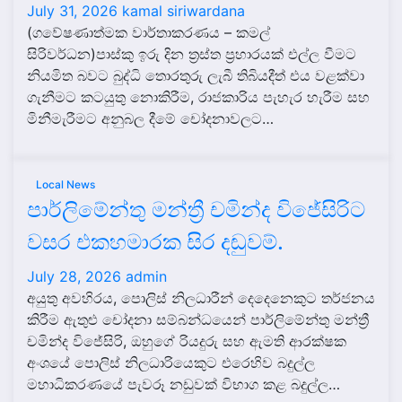
July 31, 2026
kamal siriwardana
(ගවේෂණාත්මක වාර්තාකරණය – කමල්
සිරිවර්ධන)පාස්කු ඉරු දින ත්‍රස්ත ප්‍රහාරයක් එල්ල වීමට
නියමිත බවට බුද්ධි තොරතුරු ලැබී තිබියදීත් එය වළක්වා
ගැනීමට කටයුතු නොකිරීම, රාජකාරිය පැහැර හැරීම සහ
මිනීමැරීමට අනුබල දීමේ චෝදනාවලට…
Local News
පාර්ලිමේන්තු මන්ත්‍රී චමින්ද විජේසිරිට
වසර එකහමාරක සිර දඬුවම්.
July 28, 2026
admin
අයුතු අවහිරය, පොලිස් නිලධාරීන් දෙදෙනෙකුට තර්ජනය
කිරීම ඇතුළු චෝදනා සම්බන්ධයෙන් පාර්ලිමේන්තු මන්ත්‍රී
චමින්ද විජේසිරි, ඔහුගේ රියදුරු සහ ඇමති ආරක්ෂක
අංශයේ පොලිස් නිලධාරියෙකුට එරෙහිව බදුල්ල
මහාධිකරණයේ පැවරූ නඩුවක් විභාග කළ බදුල්ල…