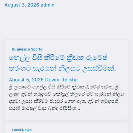
August 3, 2026
admin
Business & Sports
හෙල්ල විසි කිරීමේ ක්‍රීඩක රුමේෂ්
තරංගට සැරයන් නිලයට උසස්වීමක්.
August 5, 2026
Dewmi Talisha
ශ්‍රී ලංකාවේ හෙල්ල විසි කිරීමේ ක්‍රීඩක රුමේෂ් තරංග, ශ්‍රී
ලංකා ගුවන් හමුදාවේ කෝප්‍රල් නිලයේ සිට සැරයන් නිලය
දක්වා උසස් කිරීමට පියවර ගෙන ඇත. ගුවන් හමුදාපති
එයාර් මාර්ෂල් වාසු බන්දු එදිරිසිංහ…
Local News