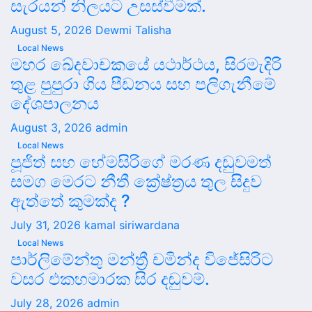
සැරයන් නිලයට උසස්වීමක්.
August 5, 2026
Dewmi Talisha
Local News
මහර ඛේදවාචකයේ යථාර්ථය, සිරමැදිරි
තුළ පුපුරා ගිය පීඩනය සහ පලිගැනීමේ
දේශපාලනය
August 3, 2026
admin
Local News
පූජිත් සහ හේමසිරිගේ මරණ දඩුවමත්
සමග මෙරට නීතී ක්‍රේෂ්ත්‍රය තුල සිදුව
ඇත්තේ කුමක්ද ?
July 31, 2026
kamal siriwardana
Local News
පාර්ලිමේන්තු මන්ත්‍රී චමින්ද විජේසිරිට
වසර එකහමාරක සිර දඬුවම්.
July 28, 2026
admin