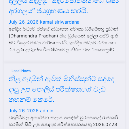
දිල්ලිය කැළඹූ “කැරපොත්තන්ගේ ශිෂ්‍ය
අරගලය” ජයග්‍රහණය කරයි.
July 26, 2026
kamal siriwardana
ඉන්දීය මධ්‍යම රජයේ අධ්‍යාපන අමාත්‍ය ධර්මේන්ද්‍ර ප්‍රධාන්
(Dharmendra Pradhan) සිය ධුරයෙන් ඉල්ලා අස්වී ඇති
බව විදෙස් මාධ්‍ය වාර්තා කරයි. ඉන්දීය මධ්‍යම රජය සහ
රට පුරා දැවැන්ත විරෝධතාවල නිරත වන “කොක්‍රෝච්…
Local News
නිළ ඇඳුමින් ඇවිත් මිනිස්සුන්ට සද්දෙ
දාපු උප පොලිස් පරීක්ෂකගේ වැඩ
තහනම් කෙරේ.
July 26, 2026
admin
වතුපිටිවල අයෝජන කලාප පොලිස් මුරපොලේ රාජකාරී
කරමින් සිටි උප පොලිස් පරීක්ෂකවරයෙකු 2026.07.23