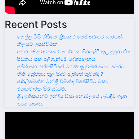
Recent Posts
හෙල්ල විසි කිරීමේ ක්‍රීඩක රුමේෂ් තරංගට සැරයන්
නිලයට උසස්වීමක්.
මහර ඛේදවාචකයේ යථාර්ථය, සිරමැදිරි තුළ පුපුරා ගිය
පීඩනය සහ පලිගැනීමේ දේශපාලනය
පූජිත් සහ හේමසිරිගේ මරණ දඩුවමත් සමග මෙරට
නීතී ක්‍රේෂ්ත්‍රය තුල සිදුව ඇත්තේ කුමක්ද ?
පාර්ලිමේන්තු මන්ත්‍රී චමින්ද විජේසිරිට වසර
එකහමාරක සිර දඬුවම්.
ශ්‍රී ලාකිකයන්ට ඉන්දීය වීසා නොමිලයේ ලබාදීම ගැන
සත්‍ය කතාව.