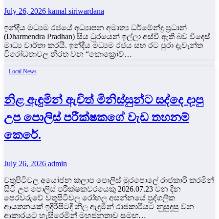
July 26, 2026
kamal siriwardana
ඉන්දීය මධ්‍යම රජයේ අධ්‍යාපන අමාත්‍ය ධර්මේන්ද්‍ර ප්‍රධාන්
(Dharmendra Pradhan) සිය ධුරයෙන් ඉල්ලා අස්වී ඇති බව විදෙස්
මාධ්‍ය වාර්තා කරයි. ඉන්දීය මධ්‍යම රජය සහ රට පුරා දැවැන්ත
විරෝධතාවල නිරත වන “කොක්‍රෝච්…
Local News
නිළ ඇඳුමින් ඇවිත් මිනිස්සුන්ට සද්දෙ දාපු
උප පොලිස් පරීක්ෂකගේ වැඩ තහනම්
කෙරේ.
July 26, 2026
admin
වතුපිටිවල අයෝජන කලාප පොලිස් මුරපොලේ රාජකාරී කරමින්
සිටි උප පොලිස් පරීක්ෂකවරයෙකු 2026.07.23 වන දින
පෙරවරුවේ වතුපිටිවල රෝහල අසන්නයේ පුද්ගලික
ආයතනයක් ඉදිරිපිටදී නිල ඇදුමින් රාජකාරියට නුසුදුසු වන
ආකාරයට හැසිරෙමින් මහජනතාව සමඟ…