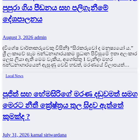
පුපුරා ගිය පීඩනය සහ පලිගැනීමේ
දේශපාලනය
August 3, 2026
admin
(විශේෂ වාර්තාකරුවෙකු විසිනි) “සිරකරුවෝ ද මනුෂ්‍යයෝ ය.”
ශ්‍රී ලංකාවේ සෑම බන්ධනාගාරයකම ප්‍රධාන පිවිසුමේ ඉතා අලංකාර
ලෙස ලියා ඇති මෙම වැකිය, අගෝස්තු 1 වැනිදා මහර
බන්ධනාගාරයෙන් ඇසුණු වෙඩි හඬත්, මරණයේ විලාපයත්…
Local News
පූජිත් සහ හේමසිරිගේ මරණ දඩුවමත් සමග
මෙරට නීතී ක්‍රේෂ්ත්‍රය තුල සිදුව ඇත්තේ
කුමක්ද ?
July 31, 2026
kamal siriwardana