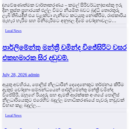
(ගවේෂණාත්මක වාර්තාකරණය – කමල් සිරිවර්ධන)පාස්කු ඉරු
දින ත්‍රස්ත ප්‍රහාරයක් එල්ල වීමට නියමිත බවට බුද්ධි තොරතුරු
ලැබී තිබියදීත් එය වළක්වා ගැනීමට කටයුතු නොකිරීම, රාජකාරිය
පැහැර හැරීම සහ මිනීමැරීමට අනුබල දීමේ චෝදනාවලට…
Local News
පාර්ලිමේන්තු මන්ත්‍රී චමින්ද විජේසිරිට වසර
එකහමාරක සිර දඬුවම්.
July 28, 2026
admin
අයුතු අවහිරය, පොලිස් නිලධාරීන් දෙදෙනෙකුට තර්ජනය කිරීම
ඇතුළු චෝදනා සම්බන්ධයෙන් පාර්ලිමේන්තු මන්ත්‍රී චමින්ද
විජේසිරි, ඔහුගේ රියදුරු සහ ඇමති ආරක්ෂක අංශයේ පොලිස්
නිලධාරියෙකුට එරෙහිව බදුල්ල මහාධිකරණයේ පැවරූ නඩුවක්
විභාග කළ බදුල්ල…
Local News