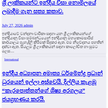
ශ්‍රී ලාකිකයන්ට ඉන්දීය වීසා නොමිලයේ
ලබාදීම ගැන සත්‍ය කතාව.
July 27, 2026
admin
ඉන්දියාවේ වන්දනා චාරිකා සඳහා යන ශ්‍රී ලාංකිකයන්ගේ
ඉන්දියානු වීසා සම්බන්ධයෙන් ඉන්දියානු මහකොමසාරිස්
කාර්යාලය පැහැදිලි කිරීමක් සිදුකර ඇත. එම නිවේදනය පහතින්
දක්වා ඇත. සියලුම ශ්‍රී ලාංකිකයන් සඳහා කාලෝචිත හා සුමට
ලෙස…
International
ඉන්දීය අධ්‍යාපන අමාත්‍ය ධර්මේන්ද්‍ර ප්‍රධාන්
ධුරයෙන් ඉල්ලා අස්වෙයි. දිල්ලිය කැළඹූ
“කැරපොත්තන්ගේ ශිෂ්‍ය අරගලය”
ජයග්‍රහණය කරයි.