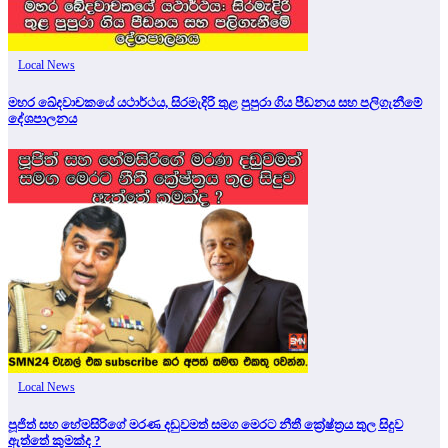
Local News
මහර ඛේදවාචකයේ යථාර්ථය, සිරමැදිරි තුළ පුපුරා ගිය පීඩනය සහ පලිගැනීමේ
දේශපාලනය
Local News
පූජිත් සහ හේමසිරිගේ මරණ දඩුවමත් සමග මෙරට නීතී ක්‍රේෂ්ත්‍රය තුල සිදුව
ඇත්තේ කුමක්ද ?