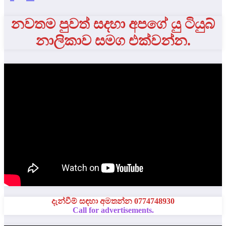
pagination
නවතම පුවත් සදහා අපගේ යු ටියුබ්
නාලිකාව සමග එක්වන්න.
දැන්වීම් සඳහා අමතන්න 0774748930
Call for advertisements.