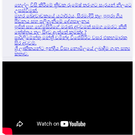
හෙල්ල විසි කිරීමේ ක්‍රීඩක රුමේෂ් තරංගට සැරයන් නිලයට
උසස්වීමක්.
මහර ඛේදවාචකයේ යථාර්ථය, සිරමැදිරි තුළ පුපුරා ගිය
පීඩනය සහ පලිගැනීමේ දේශපාලනය
පූජිත් සහ හේමසිරිගේ මරණ දඩුවමත් සමග මෙරට නීතී
ක්‍රේෂ්ත්‍රය තුල සිදුව ඇත්තේ කුමක්ද ?
පාර්ලිමේන්තු මන්ත්‍රී චමින්ද විජේසිරිට වසර එකහමාරක
සිර දඬුවම්.
ශ්‍රී ලාකිකයන්ට ඉන්දීය වීසා නොමිලයේ ලබාදීම ගැන සත්‍ය
කතාව.