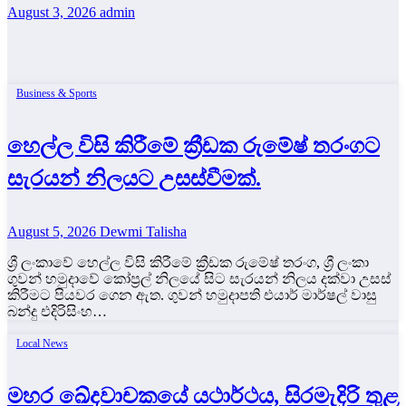
August 3, 2026
admin
Business & Sports
හෙල්ල විසි කිරීමේ ක්‍රීඩක රුමේෂ් තරංගට
සැරයන් නිලයට උසස්වීමක්.
August 5, 2026
Dewmi Talisha
ශ්‍රී ලංකාවේ හෙල්ල විසි කිරීමේ ක්‍රීඩක රුමේෂ් තරංග, ශ්‍රී ලංකා
ගුවන් හමුදාවේ කෝප්‍රල් නිලයේ සිට සැරයන් නිලය දක්වා උසස්
කිරීමට පියවර ගෙන ඇත. ගුවන් හමුදාපති එයාර් මාර්ෂල් වාසු
බන්දු එදිරිසිංහ…
Local News
මහර ඛේදවාචකයේ යථාර්ථය, සිරමැදිරි තුළ