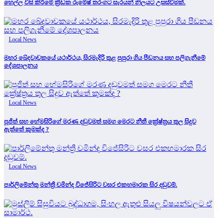
හෙල්ල විසි කිරීමේ ක්‍රීඩක රුමේෂ් තරංගට සැරයන් නිලයට උසස්වීමක්.
Local News
මහර ඛේදවාචකයේ යථාර්ථය, සිරමැදිරි තුළ පුපුරා ගිය පීඩනය සහ පලිගැනීමේ
දේශපාලනය
Local News
පූජිත් සහ හේමසිරිගේ මරණ දඩුවමත් සමග මෙරට නීතී ක්‍රේෂ්ත්‍රය තුල සිදුව
ඇත්තේ කුමක්ද ?
Local News
පාර්ලිමේන්තු මන්ත්‍රී චමින්ද විජේසිරිට වසර එකහමාරක සිර දඬුවම්.