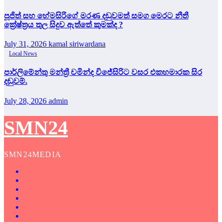
පූජිත් සහ හේමසිරිගේ මරණ දඩුවමත් සමග මෙරට නීතී
ක්‍රේෂ්ත්‍රය තුල සිදුව ඇත්තේ කුමක්ද ?
July 31, 2026
kamal siriwardana
Local News
පාර්ලිමේන්තු මන්ත්‍රී චමින්ද විජේසිරිට වසර එකහමාරක සිර
දඬුවම්.
July 28, 2026
admin
SMN24
SMN24MEDIA