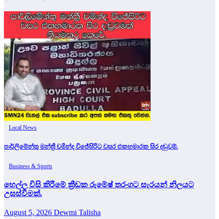
Local News
පාර්ලිමේන්තු මන්ත්‍රී චමින්ද විජේසිරිට වසර එකහමාරක සිර දඬුවම්.
Business & Sports
හෙල්ල විසි කිරීමේ ක්‍රීඩක රුමේෂ් තරංගට සැරයන් නිලයට
උසස්වීමක්.
August 5, 2026
Dewmi Talisha