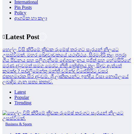
International
Pin Posts
Policy
ආගමික හා කලා
Latest Post
හෙල්ල විසි කිරීමේ ක්‍රීඩක රුමේෂ් තරංගට සැරයන් නිලයට
උසස්වීමක්.
මහර ඛේදවාචකයේ යථාර්ථය, සිරමැදිරි තුළ පුපුරා
ගිය පීඩනය සහ පලිගැනීමේ දේශපාලනය
පූජිත් සහ හේමසිරිගේ
මරණ දඩුවමත් සමග මෙරට නීතී ක්‍රේෂ්ත්‍රය තුල සිදුව ඇත්තේ
කුමක්ද ?
පාර්ලිමේන්තු මන්ත්‍රී චමින්ද විජේසිරිට වසර
එකහමාරක සිර දඬුවම්.
ශ්‍රී ලාකිකයන්ට ඉන්දීය වීසා නොමිලයේ
ලබාදීම ගැන සත්‍ය කතාව.
Latest
Popular
Trending
Business & Sports