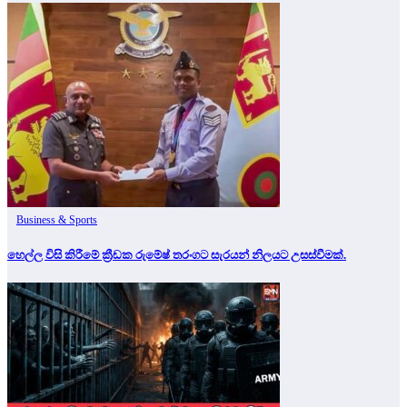
Business & Sports
හෙල්ල විසි කිරීමේ ක්‍රීඩක රුමේෂ් තරංගට සැරයන් නිලයට උසස්වීමක්.