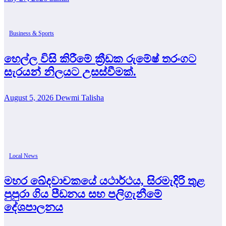
Business & Sports
හෙල්ල විසි කිරීමේ ක්‍රීඩක රුමේෂ් තරංගට
සැරයන් නිලයට උසස්වීමක්.
August 5, 2026
Dewmi Talisha
Local News
මහර ඛේදවාචකයේ යථාර්ථය, සිරමැදිරි තුළ
පුපුරා ගිය පීඩනය සහ පලිගැනීමේ
දේශපාලනය