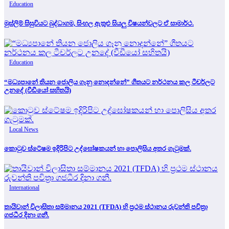
Education
මුස්ලිම් සිසුවියට බුද්ධාගම, සිංහල ඇතුළු සියලු විෂයන්වලට ඒ සාමාර්ථ.
Education
“මධ්‍යපානේ තියන ජොලිය ගෑනු නොදන්නේ” ගීතයට නර්ථනය කල ටීචර්ලට
උනදේ (වීඩීයෝ සහිතයි)
Local News
කොටුව ස්ටේෂම ඉදිරිපිට උද්ඝෝෂකයන් හා පොලිසිය අතර ගැටුමක්.
International
තායිවාන් විලාසිතා සම්මානය 2021 (TFDA) හි ප්‍රථම ස්ථානය රුවන්ති පවිත්‍රා
ගජධීර දිනා ගනී.