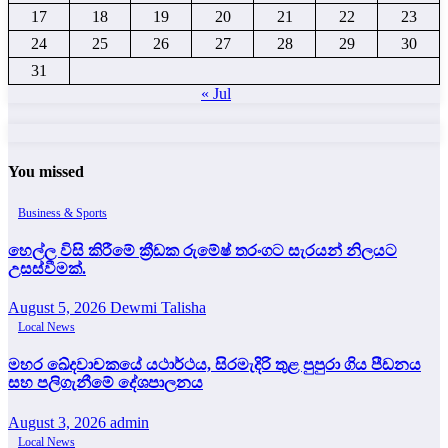
17
18
19
20
21
22
23
24
25
26
27
28
29
30
31
« Jul
You missed
Business & Sports
හෙල්ල විසි කිරීමේ ක්‍රීඩක රුමේෂ් තරංගට සැරයන් නිලයට
උසස්වීමක්.
August 5, 2026
Dewmi Talisha
Local News
මහර ඛේදවාචකයේ යථාර්ථය, සිරමැදිරි තුළ පුපුරා ගිය පීඩනය
සහ පලිගැනීමේ දේශපාලනය
August 3, 2026
admin
Local News