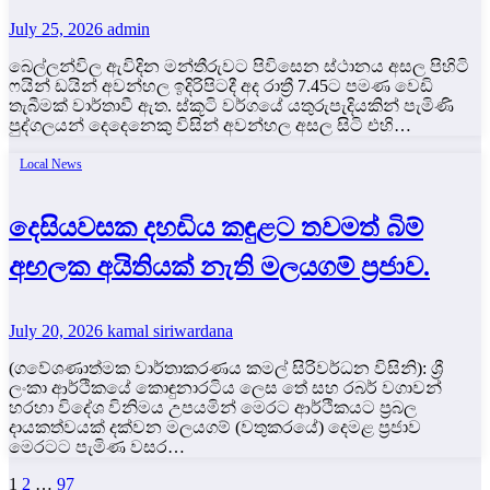
July 25, 2026
admin
බෙල්ලන්විල ඇවිදින මන්තීරුවට පිවිසෙන ස්ථානය අසල පිහිටි
ෆයින් ඩයින් අවන්හල ඉදිරිපිටදී අද රාත්‍රී 7.45ට පමණ වෙඩි
තැබීමක් වාර්තාවී ඇත. ස්කූටි වර්ගයේ යතුරුපැදියකින් පැමිණි
පුද්ගලයන් දෙදෙනෙකු විසින් අවන්හල අසල සිටි එහි…
Local News
දෙසියවසක දහඩිය කඳුළට තවමත් බිම්
අඟලක අයිතියක් නැති මලයගම් ප්‍රජාව.
July 20, 2026
kamal siriwardana
(ගවේශණාත්මක වාර්තාකරණය කමල් සිරිවර්ධන විසිනි): ශ්‍රී
ලංකා ආර්ථිකයේ කොඳුනාරටිය ලෙස තේ සහ රබර් වගාවන්
හරහා විදේශ විනිමය උපයමින් මෙරට ආර්ථිකයට ප්‍රබල
දායකත්වයක් දක්වන මලයගම් (වතුකරයේ) දෙමළ ප්‍රජාව
මෙරටට පැමිණ වසර…
Posts
1
2
…
97