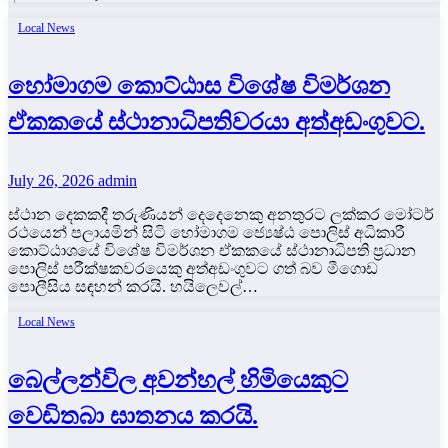
Local News
හෝමාගම කොට්ඨාස විශේෂ විමර්ශන
ඒකකයේ ස්ථානාධිපතිවරයා අත්අඩංගුවට.
July 26, 2026
admin
ස්ථාන දෙකකදී තරුණියන් දෙදෙනෙකු අනතුරට ලක්කර මෝටර්
රථයෙන් පලායමින් සිටි හෝමාගම ජ්‍යෙෂ්ඨ පොලිස් අධිකාරී
කොට්ඨාශයේ විශේෂ විමර්ශන ඒකකයේ ස්ථානාධිපති ප්‍රධාන
පොලිස් පරීක්ෂකවරයෙකු අත්අඩංගුවට ගත් බව මීගොඩ
පොලීසිය සඳහන් කරයි. හයිලෙවල්…
Local News
බෙල්ලන්විල අවන්හල් හිමියෙකුට
වෙඩිතබා ඝාතනය කරයි.