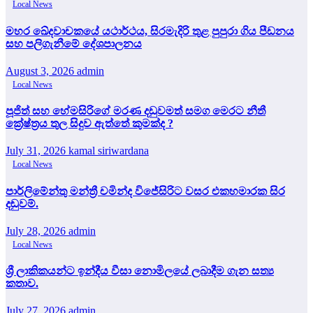
Local News
මහර ඛේදවාචකයේ යථාර්ථය, සිරමැදිරි තුළ පුපුරා ගිය පීඩනය
සහ පලිගැනීමේ දේශපාලනය
August 3, 2026
admin
Local News
පූජිත් සහ හේමසිරිගේ මරණ දඩුවමත් සමග මෙරට නීතී
ක්‍රේෂ්ත්‍රය තුල සිදුව ඇත්තේ කුමක්ද ?
July 31, 2026
kamal siriwardana
Local News
පාර්ලිමේන්තු මන්ත්‍රී චමින්ද විජේසිරිට වසර එකහමාරක සිර
දඬුවම්.
July 28, 2026
admin
Local News
ශ්‍රී ලාකිකයන්ට ඉන්දීය වීසා නොමිලයේ ලබාදීම ගැන සත්‍ය
කතාව.
July 27, 2026
admin