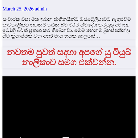
March 25, 2026
admin
සංචාරක වීසා මත ඉරාන ජාතිකයින්ට ඕස්ට්‍රේලියාවට ඇතුළුවීම
තාවකාලිකව තහනම් කරන බව එරට ස්වදේශ කටයුතු අමාත්‍ය
ටෝනි බර්ක් ප්‍රකාශ කර තිබෙනවා. මෙම තහනම බ්‍රහස්පතින්දා
සිට ක්‍රියාත්මක වන අතර මාස හයක කාලයක්…
නවතම පුවත් සදහා අපගේ යු ටියුබ්
නාලිකාව සමග එක්වන්න.