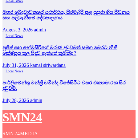
Local News
මහර ඛේදවාචකයේ යථාර්ථය, සිරමැදිරි තුළ පුපුරා ගිය පීඩනය
සහ පලිගැනීමේ දේශපාලනය
August 3, 2026
admin
Local News
පූජිත් සහ හේමසිරිගේ මරණ දඩුවමත් සමග මෙරට නීතී
ක්‍රේෂ්ත්‍රය තුල සිදුව ඇත්තේ කුමක්ද ?
July 31, 2026
kamal siriwardana
Local News
පාර්ලිමේන්තු මන්ත්‍රී චමින්ද විජේසිරිට වසර එකහමාරක සිර
දඬුවම්.
July 28, 2026
admin
SMN24
SMN24MEDIA