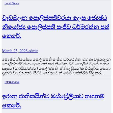
Local News
වැඩබලන පොලිස්පතිවරයා ලෙස ජ්‍යෙෂ්ඨ
නියෝජ්‍ය පොලිස්පති සංජීව ධර්මරත්න පත්
කෙරේ.
March 25, 2026
admin
ජ්‍යෙෂ්ඨ නියෝජ්‍ය පොලිස්පති සංජීව ධර්මරත්න මහතා වැඩබලන
පොලිස්පතිවරයා ලෙස පත් කර තිබෙන බව පොලිස් මූලස්ථානය
සඳහන් කරයි.වත්මන් පොලිස්පති, නීතිඥ ප්‍රියන්ත වීරසූරිය මහතා
දැනට විදේශගතව සිටීම හේතුවෙන් මෙම පත්කිරීම සිදු කර…
International
ඉරාන ජාතිකයින්ට ඔස්ට්‍රේලියාව තහනම්
කෙරේ.