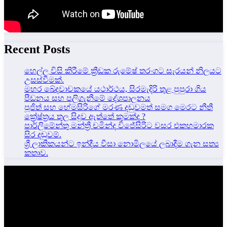
Recent Posts
හෙල්ල විසි කිරීමේ ක්‍රීඩක රුමේෂ් තරංගට සැරයන් නිලයට
උසස්වීමක්.
මහර ඛේදවාචකයේ යථාර්ථය, සිරමැදිරි තුළ පුපුරා ගිය
පීඩනය සහ පලිගැනීමේ දේශපාලනය
පූජිත් සහ හේමසිරිගේ මරණ දඩුවමත් සමග මෙරට නීතී
ක්‍රේෂ්ත්‍රය තුල සිදුව ඇත්තේ කුමක්ද ?
පාර්ලිමේන්තු මන්ත්‍රී චමින්ද විජේසිරිට වසර එකහමාරක
සිර දඬුවම්.
ශ්‍රී ලාකිකයන්ට ඉන්දීය වීසා නොමිලයේ ලබාදීම ගැන සත්‍ය
කතාව.