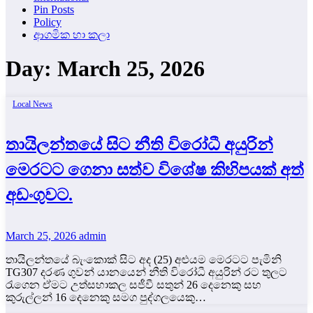
Pin Posts
Policy
ආගමික හා කලා
Day:
March 25, 2026
Local News
තායිලන්තයේ සිට නීති විරෝධී අයුරින්
මෙරටට ගෙනා සත්ව විශේෂ කිහිපයක් අත්
අඩංගුවට.
March 25, 2026
admin
තායිලන්තයේ බැංකොක් සිට අද (25) අළුයම මෙරටට පැමිනි
TG307 දරණ ගුවන් යානයෙන් නීති විරෝධී අයුරින් රට තුලට
රැගෙන ඒමට උත්සහාකල සජීවී සතුන් 26 දෙනෙකු සහ
කුරුල්ලන් 16 දෙනෙකු සමග පුද්ගලයෙකු…