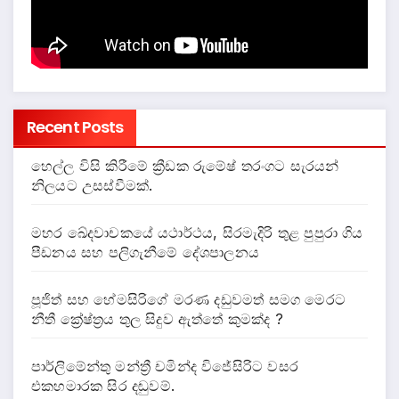
Recent Posts
හෙල්ල විසි කිරීමේ ක්‍රීඩක රුමේෂ් තරංගට සැරයන්
නිලයට උසස්වීමක්.
මහර ඛේදවාචකයේ යථාර්ථය, සිරමැදිරි තුළ පුපුරා ගිය
පීඩනය සහ පලිගැනීමේ දේශපාලනය
පූජිත් සහ හේමසිරිගේ මරණ දඩුවමත් සමග මෙරට
නීතී ක්‍රේෂ්ත්‍රය තුල සිදුව ඇත්තේ කුමක්ද ?
පාර්ලිමේන්තු මන්ත්‍රී චමින්ද විජේසිරිට වසර
එකහමාරක සිර දඬුවම්.