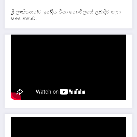
ශ්‍රී ලාකිකයන්ට ඉන්දීය වීසා නොමිලයේ ලබාදීම ගැන
සත්‍ය කතාව.