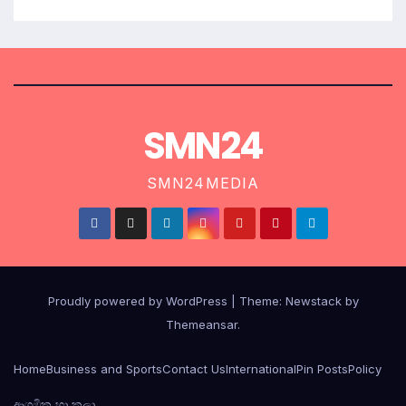
SMN24
SMN24MEDIA
Proudly powered by WordPress
|
Theme:
Newstack
by
Themeansar
.
Home
Business and Sports
Contact Us
International
Pin Posts
Policy
ආගමික හා කලා