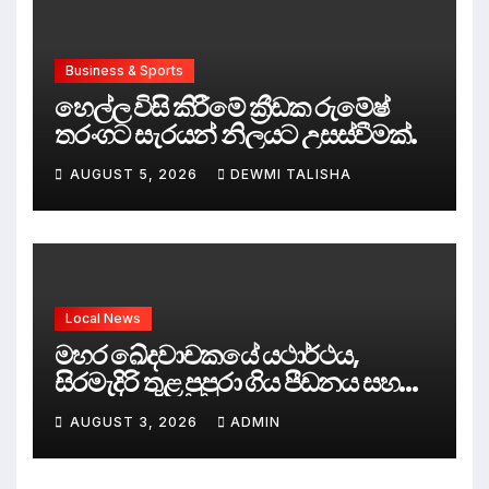
Business & Sports
හෙල්ල විසි කිරීමේ ක්‍රීඩක රුමේෂ්
තරංගට සැරයන් නිලයට උසස්වීමක්.
AUGUST 5, 2026
DEWMI TALISHA
Local News
මහර ඛේදවාචකයේ යථාර්ථය,
සිරමැදිරි තුළ පුපුරා ගිය පීඩනය සහ
පලිගැනීමේ දේශපාලනය
AUGUST 3, 2026
ADMIN