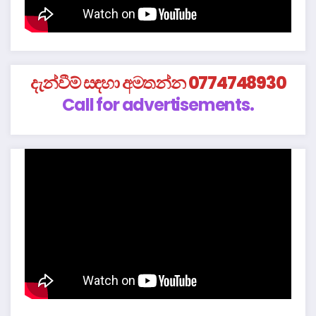
දැන්වීම් සඳහා අමතන්න 0774748930
Call for advertisements.