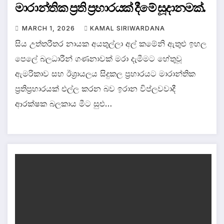
මාරාන්තික ප්‍රති ප්‍රහාරයක් දීමේ සූදානමක්.
MARCH 1, 2026
KAMAL SIRIWARDANA
සිය උත්තරීතර නායක අයතුල්ලා අල් කමේනි ඇතුළු ඉහල
පෙලේ බලධාරීන් ගණනාවක් මරා දැමීමට හේතුවූ
ඇමරිකාව සහ ඊශ්‍රායලය සිදුකල ප්‍රහාරයට මාරාන්තික
ප්‍රතිප්‍රහාරයක් එල්ල කරන බව ඉරාන විප්ලවවාදී
ආරක්ෂක බලකාය මීට සුළු…