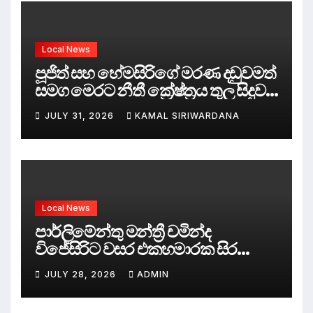
Local News
පූජිත් සහ හේමසිරිගේ මරණ දඩුවමත්
සමග මෙරට නීතී ක්‍රේෂ්ත්‍රය තුල සිදුව
ඇත්තේ කුමක්ද ?
JULY 31, 2026
KAMAL SIRIWARDANA
Local News
පාර්ලිමේන්තු මන්ත්‍රී චමින්ද
විජේසිරිට වසර එකහමාරක සිර
දඬුවම්.
JULY 28, 2026
ADMIN