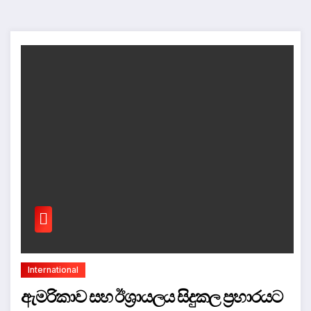
International
ඇමරිකාව සහ ඊශ්‍රායලය සිදුකල ප්‍රහාරයට