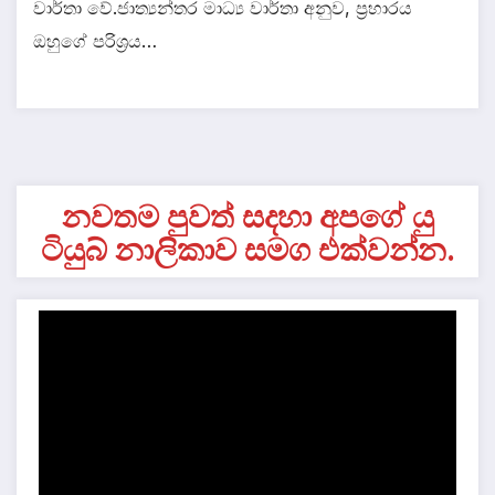
වාර්තා වේ.ජාත්‍යන්තර මාධ්‍ය වාර්තා අනුව, ප්‍රහාරය
ඔහුගේ පරිශ්‍රය…
නවතම පුවත් සදහා අපගේ යු
ටියුබ් නාලිකාව සමග එක්වන්න.