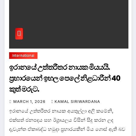
International
ඉරානයේ උත්තරීතර නායක මියයයි.
ප්‍රහාරයෙන් ඉහල පෙලේ නිළධාරීන් 40
කුත් මරුට.
MARCH 1, 2026
KAMAL SIRIWARDANA
ඉරානයේ උත්තරීතර නායක අයතුල්ලා අලි කමේනි,
එක්සත් ජනපදය සහ ඊශ්‍රායලය විසින් සිදු කරන ලද
දැවැන්ත ඒකාබද්ධ හමුදා ප්‍රහාරයකින් මිය ගොස් ඇති බව