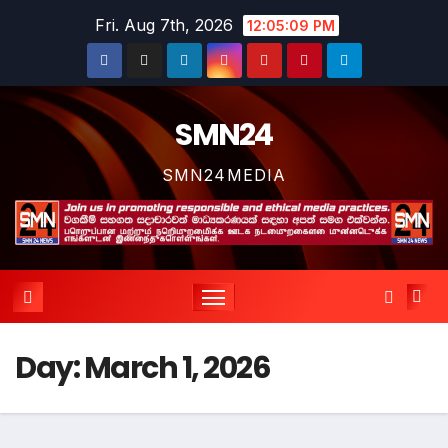
Skip
Fri. Aug 7th, 2026
12:05:09 PM
to
content
SMN24
SMN24MEDIA
Day:
March 1, 2026