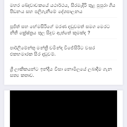
මහර ඛේදවාචකයේ යථාර්ථය, සිරමැදිරි තුළ පුපුරා ගිය
පීඩනය සහ පලිගැනීමේ දේශපාලනය
පූජිත් සහ හේමසිරිගේ මරණ දඩුවමත් සමග මෙරට
නීතී ක්‍රේෂ්ත්‍රය තුල සිදුව ඇත්තේ කුමක්ද ?
පාර්ලිමේන්තු මන්ත්‍රී චමින්ද විජේසිරිට වසර
එකහමාරක සිර දඬුවම්.
ශ්‍රී ලාකිකයන්ට ඉන්දීය වීසා නොමිලයේ ලබාදීම ගැන
සත්‍ය කතාව.