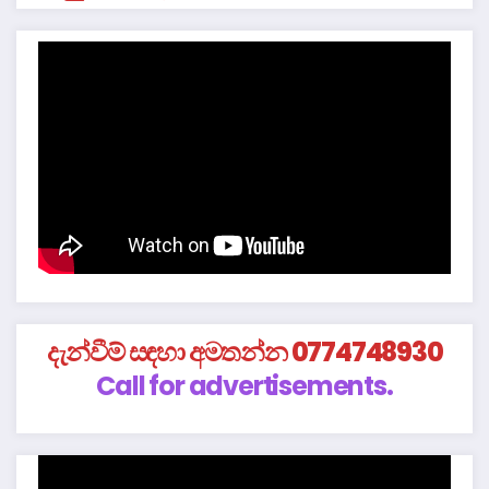
දැන්වීම් සඳහා අමතන්න 0774748930
Call for advertisements.