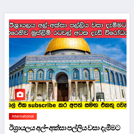
International
ඊශ්‍රායලය අල්-අක්සා පල්ලිය වසා දැමීමට