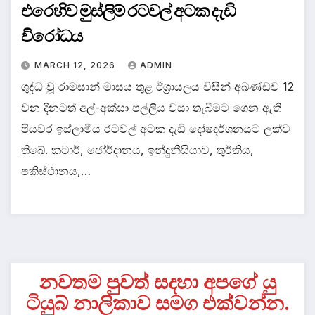
එරෙහිව මුස්ලිම් රටවල් අටක දැඩි
විරෝධය
MARCH 12, 2026
ADMIN
ශුද්ධ වූ රාමසාන් මාසය තුළ ඊශ්‍රායලය විසින් අඛණ්ඩව 12
වන දිනටත් අල්-අක්සා පල්ලිය වසා තැබීමට ගෙන ඇති
පියවර ඉස්ලාමීය රටවල් අටක දැඩි දෝෂදර්ශනයට ලක්ව
තිබේ. කටාර්, ජෝර්දානය, ඉන්දුනීසියාව, තුර්කිය,
පකිස්ථානය,…
නවතම පුවත් සදහා අපගේ යු
ටියුබ් නාලිකාව සමග එක්වන්න.