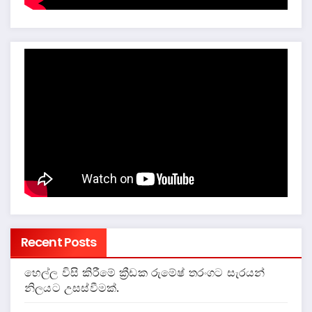
Recent Posts
හෙල්ල විසි කිරීමේ ක්‍රීඩක රුමේෂ් තරංගට සැරයන්
නිලයට උසස්වීමක්.