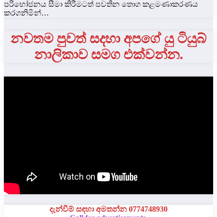
පරිභෝජනය සීමා කිරීමටත් පවතින තොග කළමණාකරණය
කරගනිමින්…
නවතම පුවත් සදහා අපගේ යු ටියුබ්
නාලිකාව සමග එක්වන්න.
දැන්වීම් සඳහා අමතන්න 0774748930