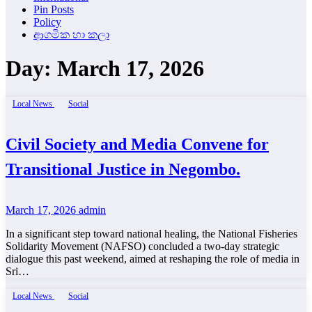
Pin Posts
Policy
ආගමික හා කලා
Day:
March 17, 2026
Local News
Social
Civil Society and Media Convene for
Transitional Justice in Negombo.
March 17, 2026
admin
In a significant step toward national healing, the National Fisheries
Solidarity Movement (NAFSO) concluded a two-day strategic
dialogue this past weekend, aimed at reshaping the role of media in
Sri…
Local News
Social