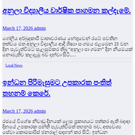
අනුලා විද්‍යාලීය වාර්ෂික පාගමන කල්දැමේ.
March 17, 2026
admin
ගෝලීය අර්බුදකාරී වාතාවරණය හේතුවෙන් රටේ පවතින
තත්වය මත අනුලා විද්‍යාලීය ආදී ශිෂ්‍යා සංගමය එළඹෙන 21 වන
දින පැවැත්වීමට සැලසුම්කර තිබූ “අනුලා පා ගමන” දින නියමයක්
නොමැතිව කලදැමූ බව දන්වා සිටී.…
Local News
ඉන්ධන පිරිමැසුමට උපකාරක පංතිත්
තහනම් කෙරේ.
March 17, 2026
admin
රජයේ විශේෂ නිවාඩු දිනයක් ලෙස ප්‍රකාශයට පත්කර ඇති බදාදා
දිනයේ උපකාරක පන්ති පැවැත්වීමත් තහනම් බව, අත්‍යවශ්‍ය
සේවා කොමසාරිස් ජනරාල් සඳහන් කර සිටී. ඉන්ධන