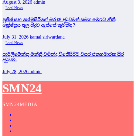
August 3, 2026
admin
Local News
පූජිත් සහ හේමසිරිගේ මරණ දඩුවමත් සමග මෙරට නීතී
ක්‍රේෂ්ත්‍රය තුල සිදුව ඇත්තේ කුමක්ද ?
July 31, 2026
kamal siriwardana
Local News
පාර්ලිමේන්තු මන්ත්‍රී චමින්ද විජේසිරිට වසර එකහමාරක සිර
දඬුවම්.
July 28, 2026
admin
SMN24
SMN24MEDIA