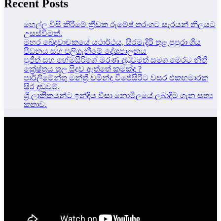
Recent Posts
හෙල්ල විසි කිරීමේ ක්‍රීඩක රුමේෂ් තරංගට සැරයන් නිලයට
උසස්වීමක්.
මහර ඛේදවාචකයේ යථාර්ථය, සිරමැදිරි තුළ පුපුරා ගිය
පීඩනය සහ පලිගැනීමේ දේශපාලනය
පූජිත් සහ හේමසිරිගේ මරණ දඩුවමත් සමග මෙරට නීතී
ක්‍රේෂ්ත්‍රය තුල සිදුව ඇත්තේ කුමක්ද ?
පාර්ලිමේන්තු මන්ත්‍රී චමින්ද විජේසිරිට වසර එකහමාරක
සිර දඬුවම්.
ශ්‍රී ලාකිකයන්ට ඉන්දීය වීසා නොමිලයේ ලබාදීම ගැන සත්‍ය
කතාව.