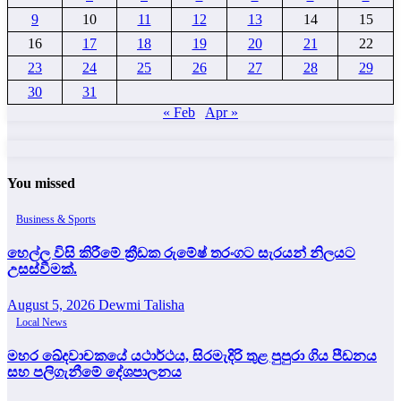
9
10
11
12
13
14
15
16
17
18
19
20
21
22
23
24
25
26
27
28
29
30
31
« Feb
Apr »
You missed
Business & Sports
හෙල්ල විසි කිරීමේ ක්‍රීඩක රුමේෂ් තරංගට සැරයන් නිලයට
උසස්වීමක්.
August 5, 2026
Dewmi Talisha
Local News
මහර ඛේදවාචකයේ යථාර්ථය, සිරමැදිරි තුළ පුපුරා ගිය පීඩනය
සහ පලිගැනීමේ දේශපාලනය