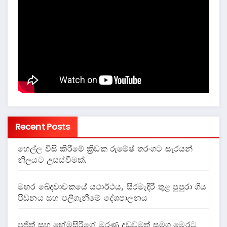
Recent Posts
හෙල්ල විසි කිරීමේ ක්‍රීඩක රුමේෂ් තරංගට සැරයන්
නිලයට උසස්වීමක්.
මහර ඛේදවාචකයේ යථාර්ථය, සිරමැදිරි තුළ පුපුරා ගිය
පීඩනය සහ පලිගැනීමේ දේශපාලනය
පූජිත් සහ හේමසිරිගේ මරණ දඩුවමත් සමග මෙරට