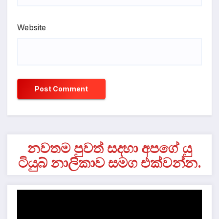
Website
නවතම පුවත් සදහා අපගේ යු
ටියුබ් නාලිකාව සමග එක්වන්න.