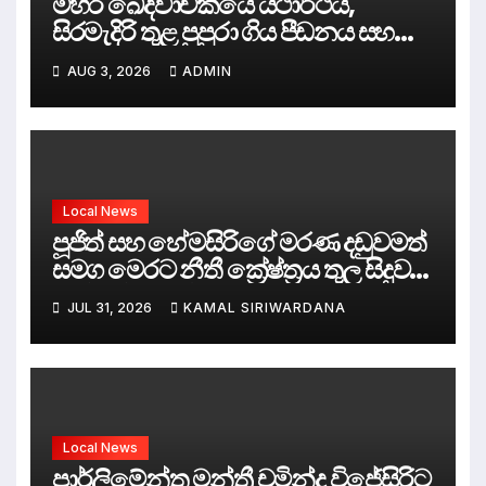
මහර ඛේදවාචකයේ යථාර්ථය,
සිරමැදිරි තුළ පුපුරා ගිය පීඩනය සහ
පලිගැනීමේ දේශපාලනය
AUG 3, 2026
ADMIN
Local News
පූජිත් සහ හේමසිරිගේ මරණ දඩුවමත්
සමග මෙරට නීතී ක්‍රේෂ්ත්‍රය තුල සිදුව
ඇත්තේ කුමක්ද ?
JUL 31, 2026
KAMAL SIRIWARDANA
Local News
පාර්ලිමේන්තු මන්ත්‍රී චමින්ද විජේසිරිට