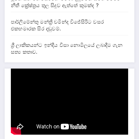
නීතී ක්‍රේෂ්ත්‍රය තුල සිදුව ඇත්තේ කුමක්ද ?
පාර්ලිමේන්තු මන්ත්‍රී චමින්ද විජේසිරිට වසර
එකහමාරක සිර දඬුවම්.
ශ්‍රී ලාකිකයන්ට ඉන්දීය වීසා නොමිලයේ ලබාදීම ගැන
සත්‍ය කතාව.