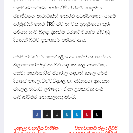
කළමණාකරණය කරගනිමින් රටේ දෛනික
ජනජීවිතය බාධාවකින් තොරව පවත්වාගෙන යාමේ
අරමුණින් හෙට (18) සිට නැවත දැනුම්දෙන තුරු
සතියේ සෑම බදාදා දිනක්ම රජයේ විශේෂ නිවාඩු
දිනයක් බවට ප්‍රකාශයට පත්කර ඇත.
මෙම තීරණයට පෞද්ගලික අංශයේත් සහයෝගය
බලාපොරොත්තුවන බව සඳහන් කල අත්‍යාවශ්‍ය
සේවා කොමසාරිස් ජනරාල් සඳහන් කලේ මෙම
දිනයේ පාසල්,විශ්වවිද්‍යාල හා අධ්‍යාපන ආයතන
සියල්ල නිවාඩු ලබාදෙන නිසා උපකාරක පංති
පැවැත්වීමත් නොකලයුතු බවයි.
Post
අනුලා විද්‍යාලීය වාර්ෂික
විනාඩියකට ජලය ලීටර්