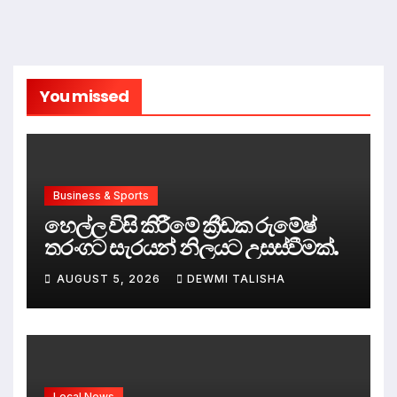
You missed
Business & Sports
හෙල්ල විසි කිරීමේ ක්‍රීඩක රුමේෂ්
තරංගට සැරයන් නිලයට උසස්වීමක්.
AUGUST 5, 2026
DEWMI TALISHA
Local News