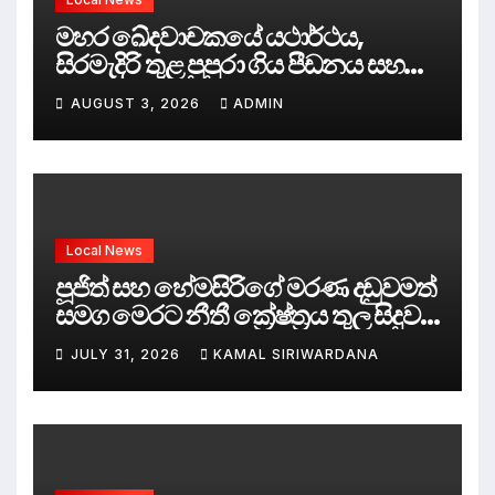
මහර ඛේදවාචකයේ යථාර්ථය,
සිරමැදිරි තුළ පුපුරා ගිය පීඩනය සහ
පලිගැනීමේ දේශපාලනය
AUGUST 3, 2026
ADMIN
Local News
පූජිත් සහ හේමසිරිගේ මරණ දඩුවමත්
සමග මෙරට නීතී ක්‍රේෂ්ත්‍රය තුල සිදුව
ඇත්තේ කුමක්ද ?
JULY 31, 2026
KAMAL SIRIWARDANA