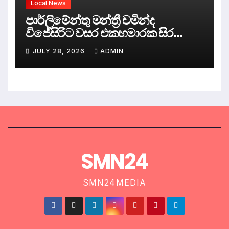
Local News
පාර්ලිමේන්තු මන්ත්‍රී චමින්ද
විජේසිරිට වසර එකහමාරක සිර
දඬුවම්.
JULY 28, 2026
ADMIN
SMN24
SMN24MEDIA