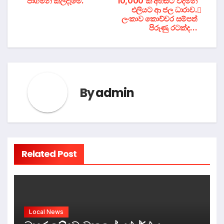
පාගමන කල්දැමේ.
10,000 ක් අහසට විදිමින්
එලියට ආ ජල ධාරාව.
navigation
ලංකාව කොච්චර සම්පත්
පිරුණු රටක්ද…
By
admin
Related Post
Local News