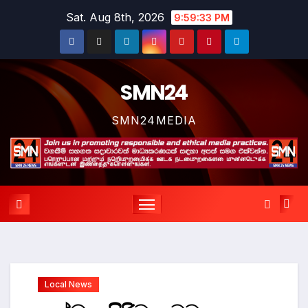
Skip
Sat. Aug 8th, 2026
9:59:33 PM
to
content
SMN24
SMN24MEDIA
Local News