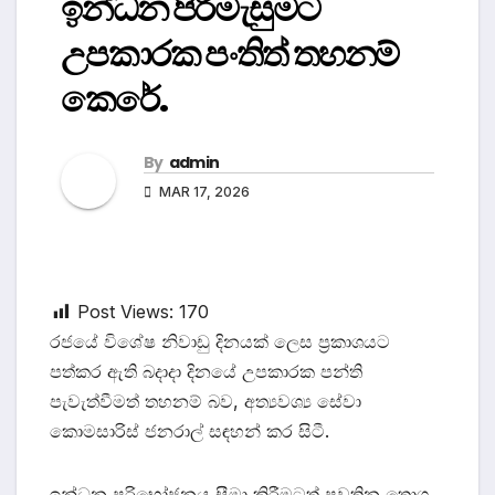
ඉන්ධන පිරිමැසුමට
උපකාරක පංතිත් තහනම්
කෙරේ.
By
admin
MAR 17, 2026
Post Views:
170
රජයේ විශේෂ නිවාඩු දිනයක් ලෙස ප්‍රකාශයට
පත්කර ඇති බදාදා දිනයේ උපකාරක පන්ති
පැවැත්වීමත් තහනම් බව, අත්‍යවශ්‍ය සේවා
කොමසාරිස් ජනරාල් සඳහන් කර සිටී.
ඉන්ධන පරිභෝජනය සීමා කිරීමටත් පවතින තොග