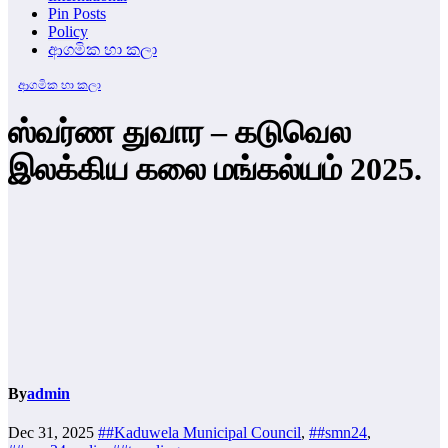
Pin Posts
Policy
ආගමික හා කලා
ආගමික හා කලා
ஸ்வர்ண துவார – கடுவெல
இலக்கிய கலை மங்கல்யம் 2025.
By
admin
Dec 31, 2025
##Kaduwela Municipal Council
,
##smn24
,