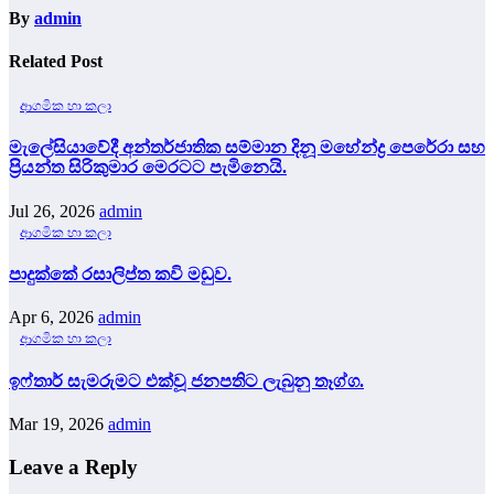
By
admin
Related Post
ආගමික හා කලා
මැලේසියාවේදී අන්තර්ජාතික සම්මාන දිනූ මහේන්ද්‍ර පෙරේරා සහ
ප්‍රියන්ත සිරිකුමාර මෙරටට පැමිනෙයි.
Jul 26, 2026
admin
ආගමික හා කලා
පාදුක්කේ රසාලිප්ත කවි මඩුව.
Apr 6, 2026
admin
ආගමික හා කලා
ඉෆ්තාර් සැමරුමට එක්වූ ජනපතිට ලැබුනු තෑග්ග.
Mar 19, 2026
admin
Leave a Reply