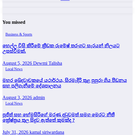
You missed
Business & Sports
හෙල්ල විසි කිරීමේ ක්‍රීඩක රුමේෂ් තරංගට සැරයන් නිලයට
උසස්වීමක්.
August 5, 2026
Dewmi Talisha
Local News
මහර ඛේදවාචකයේ යථාර්ථය, සිරමැදිරි තුළ පුපුරා ගිය පීඩනය
සහ පලිගැනීමේ දේශපාලනය
August 3, 2026
admin
Local News
පූජිත් සහ හේමසිරිගේ මරණ දඩුවමත් සමග මෙරට නීතී
ක්‍රේෂ්ත්‍රය තුල සිදුව ඇත්තේ කුමක්ද ?
July 31, 2026
kamal siriwardana