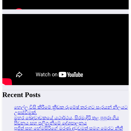
Recent Posts
හෙල්ල විසි කිරීමේ ක්‍රීඩක රුමේෂ් තරංගට සැරයන් නිලයට
උසස්වීමක්.
මහර ඛේදවාචකයේ යථාර්ථය, සිරමැදිරි තුළ පුපුරා ගිය
පීඩනය සහ පලිගැනීමේ දේශපාලනය
පූජිත් සහ හේමසිරිගේ මරණ දඩුවමත් සමග මෙරට නීතී