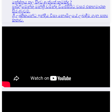
ක්‍රේෂ්ත්‍රය තුල සිදුව ඇත්තේ කුමක්ද ?
පාර්ලිමේන්තු මන්ත්‍රී චමින්ද විජේසිරිට වසර එකහමාරක
සිර දඬුවම්.
ශ්‍රී ලාකිකයන්ට ඉන්දීය වීසා නොමිලයේ ලබාදීම ගැන සත්‍ය
කතාව.