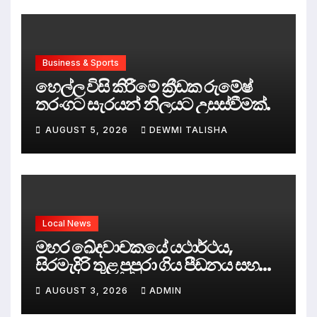
Business & Sports
හෙල්ල විසි කිරීමේ ක්‍රීඩක රුමේෂ්
තරංගට සැරයන් නිලයට උසස්වීමක්.
AUGUST 5, 2026
DEWMI TALISHA
Local News
මහර ඛේදවාචකයේ යථාර්ථය,
සිරමැදිරි තුළ පුපුරා ගිය පීඩනය සහ
පලිගැනීමේ දේශපාලනය
AUGUST 3, 2026
ADMIN