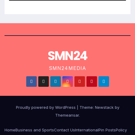
SMN24
SMN24MEDIA
Proudly powered by WordPress
|
Theme:
Newstack
by
Themeansar
.
Home
Business and Sports
Contact Us
International
Pin Posts
Policy