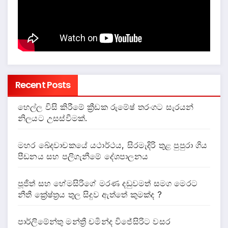
Recent Posts
හෙල්ල විසි කිරීමේ ක්‍රීඩක රුමේෂ් තරංගට සැරයන්
නිලයට උසස්වීමක්.
මහර ඛේදවාචකයේ යථාර්ථය, සිරමැදිරි තුළ පුපුරා ගිය
පීඩනය සහ පලිගැනීමේ දේශපාලනය
පූජිත් සහ හේමසිරිගේ මරණ දඩුවමත් සමග මෙරට
නීතී ක්‍රේෂ්ත්‍රය තුල සිදුව ඇත්තේ කුමක්ද ?
පාර්ලිමේන්තු මන්ත්‍රී චමින්ද විජේසිරිට වසර