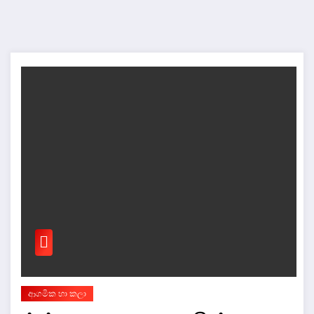
ආගමික හා කලා