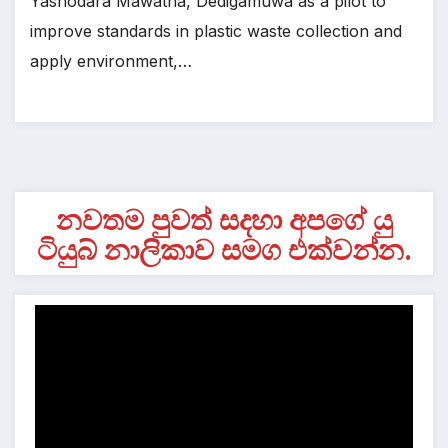
Yashodara Mawatha, Dedigamuwa as a pilot to
improve standards in plastic waste collection and
apply environment,…
නවතම පුවත් සදහා අපගේ යු
ටියුබ් නාලිකාව සමග එක්වන්න.