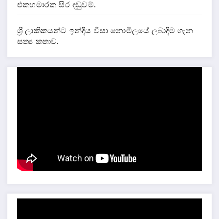
එකහමාරක සිර දඬුවම්.
ශ්‍රී ලාකිකයන්ට ඉන්දීය වීසා නොමිලයේ ලබාදීම ගැන
සත්‍ය කතාව.