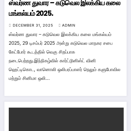
ஸ்வர்ண துவார – கடுவெல இலக்கிய கலை
மங்கல்யம் 2025.
DECEMBER 31, 2025
ADMIN
ஸ்வர்ண துவார – கடுவெல இலக்கிய கலை மங்கல்யம்
2025, 29 டிசம்பர் 2025 அன்று கடுவெல மாநகர சபை
கேட்போர் கூடத்தில் வெகு சிறப்பாக
நடைபெற்றது.இந்நிகழ்வில் கார்ட்டூனிஸ்ட் வினி
ஹெட்டிகொட, வானொலி ஒலிபரப்பாளர் நெலும் களுபோவில
மற்றும் சினிமா ஒலி…