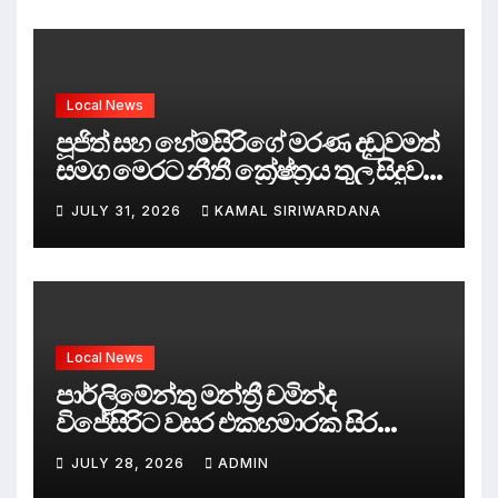
Local News
පූජිත් සහ හේමසිරිගේ මරණ දඩුවමත්
සමග මෙරට නීතී ක්‍රේෂ්ත්‍රය තුල සිදුව
ඇත්තේ කුමක්ද ?
JULY 31, 2026
KAMAL SIRIWARDANA
Local News
පාර්ලිමේන්තු මන්ත්‍රී චමින්ද
විජේසිරිට වසර එකහමාරක සිර
දඬුවම්.
JULY 28, 2026
ADMIN