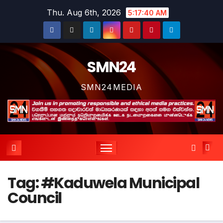
Skip
Thu. Aug 6th, 2026
5:17:41 AM
to
content
SMN24
SMN24MEDIA
Tag:
#Kaduwela Municipal
Council