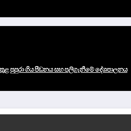
 තුළ පුපුරා ගිය පීඩනය සහ පලිගැනීමේ දේශපාලනය