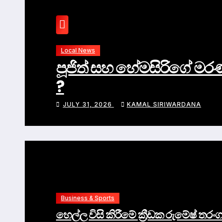
Local News
පූජිත් සහ හේමසිරිගේ මරණ 
?
JULY 31, 2026
KAMAL SIRIWARDANA
Business & Sports
හෙල්ල විසි කිරීමේ ක්‍රීඩක රුමේෂ් ත