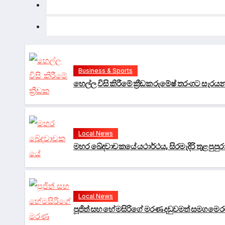
Business & Sports
හෙල්ල විසි කිරීමේ ක්‍රීඩක රුමේෂ් තරංගට සැරය
Local News
මහර ඛේදවාචකයේ යථාර්ථය, සිරමැදිරි තුළ පුප
Local News
පූජිත් සහ හේමසිරිගේ මරණ දඩුවමත් සමග මෙරට නීත