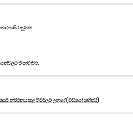
හමාරක සිර දඬුවම්.
විෂයන්වලට ඒ සාමාර්ථ.
ීතයට නර්ථනය කල ටීචර්ලට උනදේ (වීඩීයෝ සහිතයි)