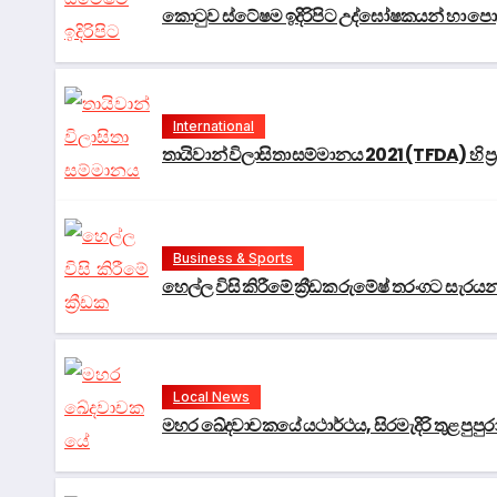
කොටුව ස්ටේෂම ඉදිරිපිට උද්ඝෝෂකයන් හා පොලි
International
තායිවාන් විලාසිතා සම්මානය 2021 (TFDA) හි ප්‍රථ
Business & Sports
හෙල්ල විසි කිරීමේ ක්‍රීඩක රුමේෂ් තරංගට සැරය
Local News
මහර ඛේදවාචකයේ යථාර්ථය, සිරමැදිරි තුළ පුප