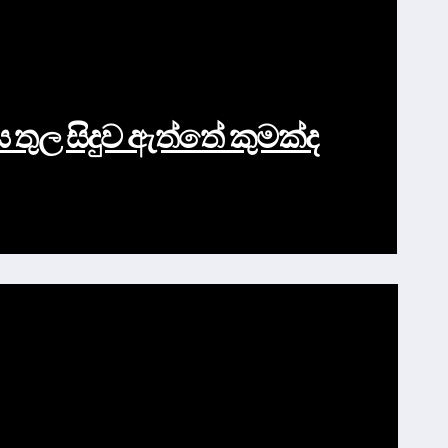
ය තුල සිදුව ඇත්තේ කුමක්ද