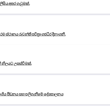
සිය අතර ගැටුමක්.
ම ස්ථානය රුවන්ති පවිත්‍රා ගජධීර දිනා ගනී.
න් නිලයට උසස්වීමක්.
ුරා ගිය පීඩනය සහ පලිගැනීමේ දේශපාලනය