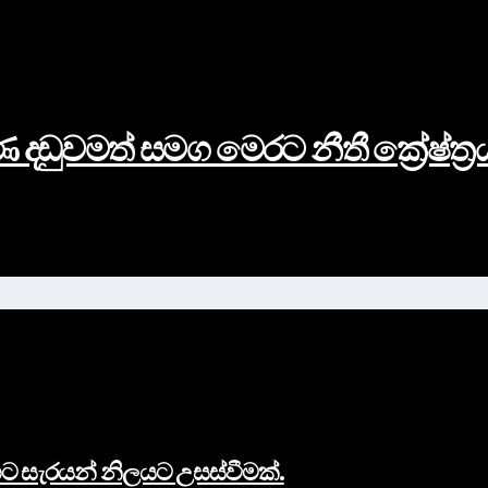
දඩුවමත් සමග මෙරට නීතී ක්‍රේෂ්ත්‍ර
රංගට සැරයන් නිලයට උසස්වීමක්.