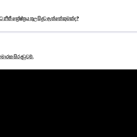
ී ක්‍රේෂ්ත්‍රය තුල සිදුව ඇත්තේ කුමක්ද ?
හමාරක සිර දඬුවම්.