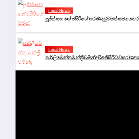
Local News
පූජිත් සහ හේමසිරිගේ මරණ දඩුවමත් සමග මෙරට නීත
Local News
පාර්ලිමේන්තු මන්ත්‍රී චමින්ද විජේසිරිට වසර එක