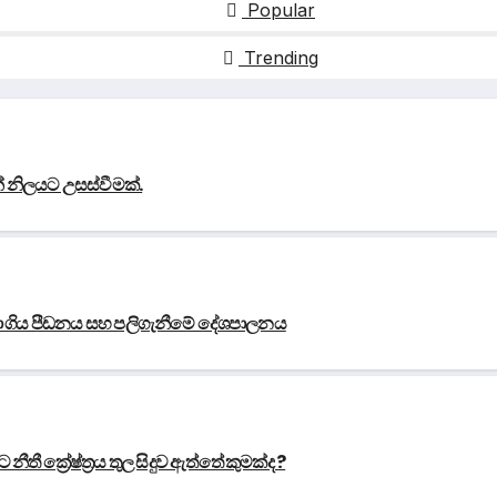
Popular
Trending
න් නිලයට උසස්වීමක්.
ුරා ගිය පීඩනය සහ පලිගැනීමේ දේශපාලනය
ී ක්‍රේෂ්ත්‍රය තුල සිදුව ඇත්තේ කුමක්ද ?