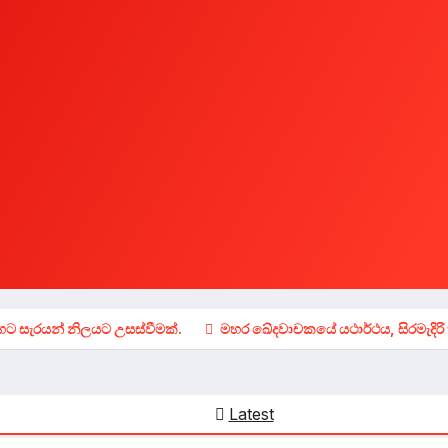
රංගට සැරයන් නිලයට උසස්වීමක්.
මහර ඛේදවාචකයේ යථාර්ථය, සිරමැදිරි
Latest