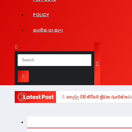
POLICY
ආගමික හා කලා
Latest Post
හෙල්ල විසි කිරීමේ ක්‍රීඩක රුමේෂ් ත