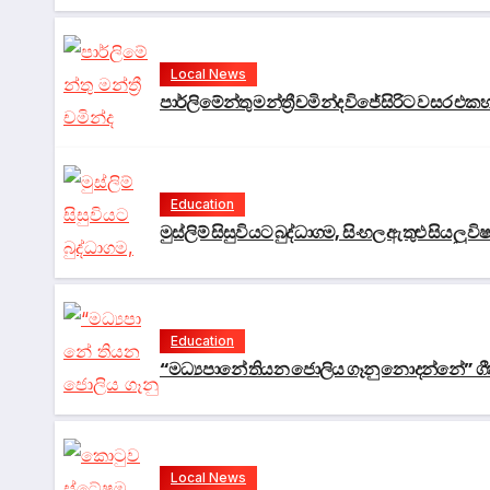
Local News
පාර්ලිමේන්තු මන්ත්‍රී චමින්ද විජේසිරිට වසර එක
Education
මුස්ලිම් සිසුවියට බුද්ධාගම, සිංහල ඇතුළු සියලු 
Education
“මධ්‍යපානේ තියන ජොලිය ගෑනු නොදන්නේ” ග
Local News