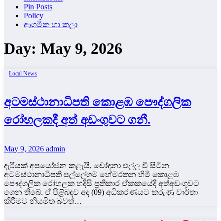
Pin Posts
Policy
ආගමික හා කලා
Day:
May 9, 2026
Local News
අටමස්ථානාධිපති කොළඹ පෞද්ගලික
රෝහලකදී අත් අඩංගුවට ගනී.
May 9, 2026
admin
දැරියක් අපයෝජන කළැයි, චෝදනා එල්ල වී සිටින
අටමස්ථානාධිපති පල්ලේගම හේමරතන හිමි කොළඹ
පෞද්ගලික රෝහලක හදිසි ප්‍රතිකාර ඒකකයේදී අත්අඩංගුවට
ගෙන තිබේ. ඒ පිළිබඳව අද (09) අධිකරණයට කරුණු වාර්තා
කිරීමට නියමිත බවත්…