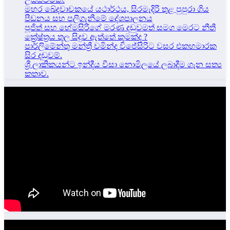
මහර ඛේදවාචකයේ යථාර්ථය, සිරමැදිරි තුළ පුපුරා ගිය
පීඩනය සහ පලිගැනීමේ දේශපාලනය
පූජිත් සහ හේමසිරිගේ මරණ දඩුවමත් සමග මෙරට නීතී
ක්‍රේෂ්ත්‍රය තුල සිදුව ඇත්තේ කුමක්ද ?
පාර්ලිමේන්තු මන්ත්‍රී චමින්ද විජේසිරිට වසර එකහමාරක
සිර දඬුවම්.
ශ්‍රී ලාකිකයන්ට ඉන්දීය වීසා නොමිලයේ ලබාදීම ගැන සත්‍ය
කතාව.