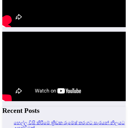
Recent Posts
හෙල්ල විසි කිරීමේ ක්‍රීඩක රුමේෂ් තරංගට සැරයන් නිලයට
උසස්වීමක්.