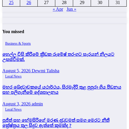
25
26
27
28
29
30
31
« Apr
Jun »
You missed
Business & Sports
හෙල්ල විසි කිරීමේ ක්‍රීඩක රුමේෂ් තරංගට සැරයන් නිලයට
උසස්වීමක්.
August 5, 2026
Dewmi Talisha
Local News
මහර ඛේදවාචකයේ යථාර්ථය, සිරමැදිරි තුළ පුපුරා ගිය පීඩනය
සහ පලිගැනීමේ දේශපාලනය
August 3, 2026
admin
Local News
පූජිත් සහ හේමසිරිගේ මරණ දඩුවමත් සමග මෙරට නීතී
ක්‍රේෂ්ත්‍රය තුල සිදුව ඇත්තේ කුමක්ද ?