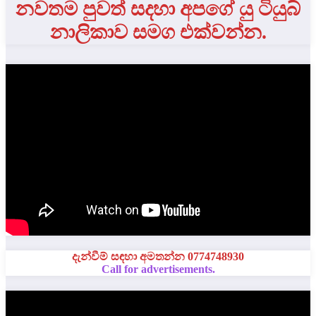
නවතම පුවත් සදහා අපගේ යු ටියුබ්
නාලිකාව සමග එක්වන්න.
දැන්වීම් සඳහා අමතන්න 0774748930
Call for advertisements.