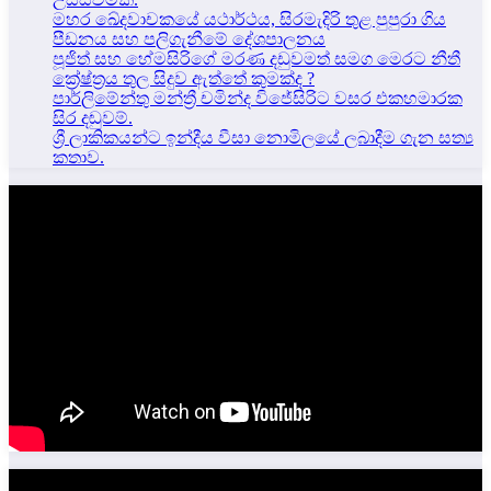
මහර ඛේදවාචකයේ යථාර්ථය, සිරමැදිරි තුළ පුපුරා ගිය
පීඩනය සහ පලිගැනීමේ දේශපාලනය
පූජිත් සහ හේමසිරිගේ මරණ දඩුවමත් සමග මෙරට නීතී
ක්‍රේෂ්ත්‍රය තුල සිදුව ඇත්තේ කුමක්ද ?
පාර්ලිමේන්තු මන්ත්‍රී චමින්ද විජේසිරිට වසර එකහමාරක
සිර දඬුවම්.
ශ්‍රී ලාකිකයන්ට ඉන්දීය වීසා නොමිලයේ ලබාදීම ගැන සත්‍ය
කතාව.