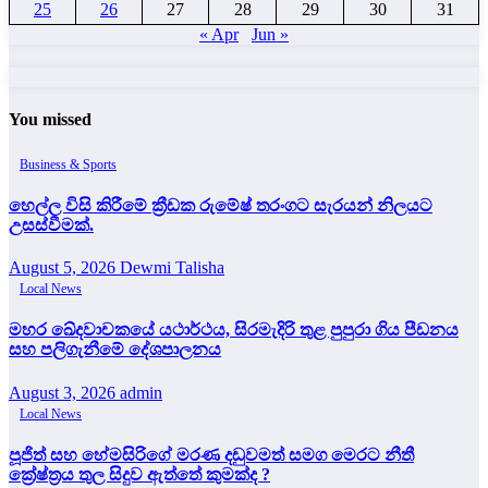
25
26
27
28
29
30
31
« Apr
Jun »
You missed
Business & Sports
හෙල්ල විසි කිරීමේ ක්‍රීඩක රුමේෂ් තරංගට සැරයන් නිලයට
උසස්වීමක්.
August 5, 2026
Dewmi Talisha
Local News
මහර ඛේදවාචකයේ යථාර්ථය, සිරමැදිරි තුළ පුපුරා ගිය පීඩනය
සහ පලිගැනීමේ දේශපාලනය
August 3, 2026
admin
Local News
පූජිත් සහ හේමසිරිගේ මරණ දඩුවමත් සමග මෙරට නීතී
ක්‍රේෂ්ත්‍රය තුල සිදුව ඇත්තේ කුමක්ද ?