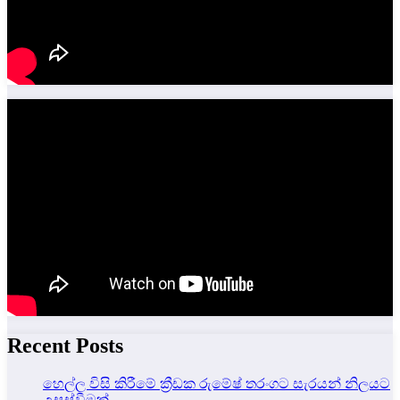
Recent Posts
හෙල්ල විසි කිරීමේ ක්‍රීඩක රුමේෂ් තරංගට සැරයන් නිලයට
උසස්වීමක්.