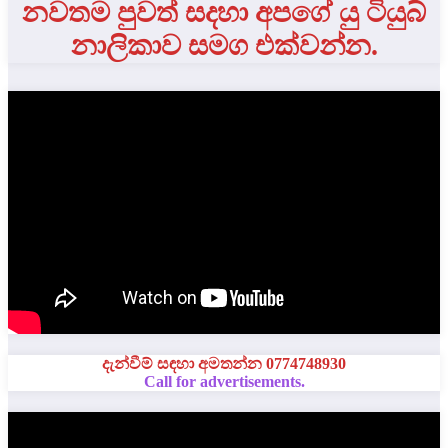
නවතම පුවත් සදහා අපගේ යු ටියුබ්
නාලිකාව සමග එක්වන්න.
දැන්වීම් සඳහා අමතන්න 0774748930
Call for advertisements.