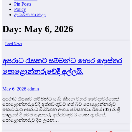
Pin Posts
Policy
ආගමික හා කලා
Day:
May 6, 2026
Local News
අපරාධ රැසකට සම්බන්ධ හොර දොස්තර
පොළොන්නරුවේදී අල්ලයි.
May 6, 2026
admin
අපරාධ රැසකට සම්බන්ධ යැයි කියන ව්‍යාජ වෛද්‍යවරයෙක්
පොළොන්නරුවේදී අත්අඩංගුවට ගත් බව පොළොන්නරුව
කොට්ඨාශ අපරාධ විමර්ශන අංශය පවසනවා. ඊයේ (05) රාත්‍රී
කාලයේ දී මෙම සැකකරු අත්අඩංගුවට ගෙන ඇත්තේ,
පොළොන්නරුව දීප උයන…