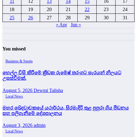
11
12
13
14
15
16
17
18
19
20
21
22
23
24
25
26
27
28
29
30
31
« Apr
Jun »
You missed
Business & Sports
හෙල්ල විසි කිරීමේ ක්‍රීඩක රුමේෂ් තරංගට සැරයන් නිලයට
උසස්වීමක්.
August 5, 2026
Dewmi Talisha
Local News
මහර ඛේදවාචකයේ යථාර්ථය, සිරමැදිරි තුළ පුපුරා ගිය පීඩනය
සහ පලිගැනීමේ දේශපාලනය
August 3, 2026
admin
Local News