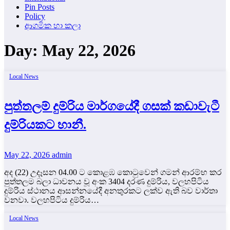
Pin Posts
Policy
ආගමික හා කලා
Day:
May 22, 2026
Local News
පුත්තලම් දුම්රිය මාර්ගයේදී ගසක් කඩාවැටී
දුම්රියකට හානී.
May 22, 2026
admin
අද (22) උදෑසන 04.00 ට කොළඹ කොටුවෙන් ගමන් ආරම්භ කර
පුත්තලම බලා ධාවනය වූ අංක 3404 දරණ දුම්රිය, වලහපිටිය
දුම්රිය ස්ථානය ආසන්නයේදී අනතුරකට ලක්ව ඇති බව වාර්තා
වනවා. වලහපිටිය දුම්රිය…
Local News