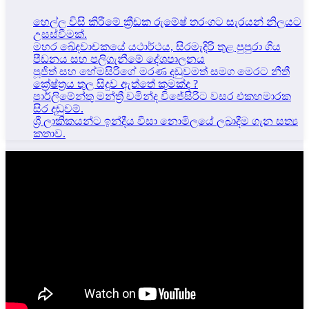
හෙල්ල විසි කිරීමේ ක්‍රීඩක රුමේෂ් තරංගට සැරයන් නිලයට
උසස්වීමක්.
මහර ඛේදවාචකයේ යථාර්ථය, සිරමැදිරි තුළ පුපුරා ගිය
පීඩනය සහ පලිගැනීමේ දේශපාලනය
පූජිත් සහ හේමසිරිගේ මරණ දඩුවමත් සමග මෙරට නීතී
ක්‍රේෂ්ත්‍රය තුල සිදුව ඇත්තේ කුමක්ද ?
පාර්ලිමේන්තු මන්ත්‍රී චමින්ද විජේසිරිට වසර එකහමාරක
සිර දඬුවම්.
ශ්‍රී ලාකිකයන්ට ඉන්දීය වීසා නොමිලයේ ලබාදීම ගැන සත්‍ය
කතාව.