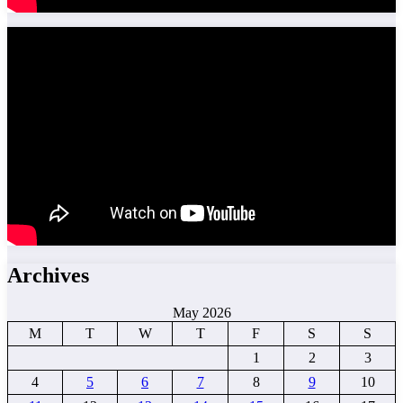
Archives
May 2026
M
T
W
T
F
S
S
1
2
3
4
5
6
7
8
9
10