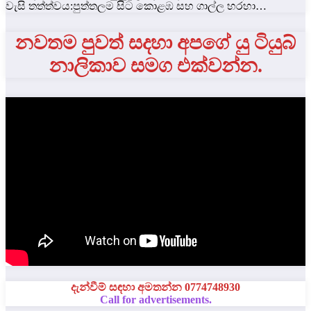
වැසි තත්ත්වය:පුත්තලම සිට කොළඹ සහ ගාල්ල හරහා…
නවතම පුවත් සදහා අපගේ යු ටියුබ්
නාලිකාව සමග එක්වන්න.
දැන්වීම් සඳහා අමතන්න 0774748930
Call for advertisements.