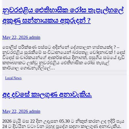
නුවරඑළිය ඓතිහාසික රෝස තැපැල්හලේ
අකුණු සන්නායකය අතුරුදන් ?
May 22, 2026
admin
පොලිස් පරීක්ෂණ පස්සට අදින්නේ දේශපාලන හස්තයක්ද ? –
නුවරඑළිය සුරැකීමේ සංවිධානයෙන් බරපතළ චෝදනාවක් ! දෙස්
විදෙස් සංචාරකයන්ගේ ආකර්ෂණය දිනාගත්, පසුගිය සමයේ දැඩි
කතාබහකට ලක්වූ නුවරඑළිය ඓතිහාසික රෝස තැපැල්
කාර්යාල ගොඩනැගිල්ලේ…
Local News
අද දවසේ කාලගුණ අනාවැකිය.
May 22, 2026
admin
2026 මැයි මස 22 දින උදෑසන 05.30 ට නිකුත් කරන ලද ඉදිරි පැය
24 ට දිවයින වටා වන මුහුදු ප්‍රදේශ සඳහා කාලගුණ අනාවැකිය.