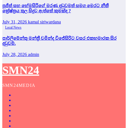
පූජිත් සහ හේමසිරිගේ මරණ දඩුවමත් සමග මෙරට නීතී
ක්‍රේෂ්ත්‍රය තුල සිදුව ඇත්තේ කුමක්ද ?
July 31, 2026
kamal siriwardana
Local News
පාර්ලිමේන්තු මන්ත්‍රී චමින්ද විජේසිරිට වසර එකහමාරක සිර
දඬුවම්.
July 28, 2026
admin
SMN24
SMN24MEDIA