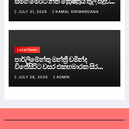
සමග මෙරට නීතී ක්‍රේෂ්ත්‍රය තුල සිදුව
ඇත්තේ කුමක්ද ?
JULY 31, 2026
KAMAL SIRIWARDANA
Local News
පාර්ලිමේන්තු මන්ත්‍රී චමින්ද
විජේසිරිට වසර එකහමාරක සිර
දඬුවම්.
JULY 28, 2026
ADMIN