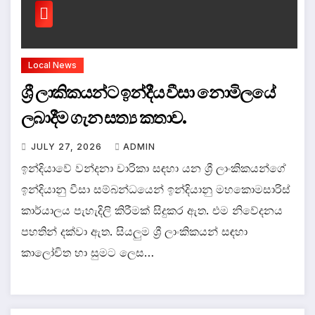
Local News
ශ්‍රී ලාකිකයන්ට ඉන්දීය වීසා නොමිලයේ
ලබාදීම ගැන සත්‍ය කතාව.
JULY 27, 2026
ADMIN
ඉන්දියාවේ වන්දනා චාරිකා සඳහා යන ශ්‍රී ලාංකිකයන්ගේ
ඉන්දියානු වීසා සම්බන්ධයෙන් ඉන්දියානු මහකොමසාරිස්
කාර්යාලය පැහැදිලි කිරීමක් සිදුකර ඇත. එම නිවේදනය
පහතින් දක්වා ඇත. සියලුම ශ්‍රී ලාංකිකයන් සඳහා
කාලෝචිත හා සුමට ලෙස…