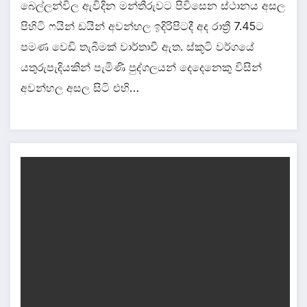
බෙල්ලන්විල ඇවිදින මන්තීරුවට පිවිසෙන ස්ථානය අසල
පිහිටි ෆයින් ඩයින් අවන්හල ඉදිරිපිටදී අද රාත්‍රී 7.45ට
පමණ වෙඩි තැබීමක් වාර්තාවී ඇත. ස්කූටි වර්ගයේ
යතුරුපැදියකින් පැමිණි පුද්ගලයන් දෙදෙනෙකු විසින්
අවන්හල අසල සිටි එහි…