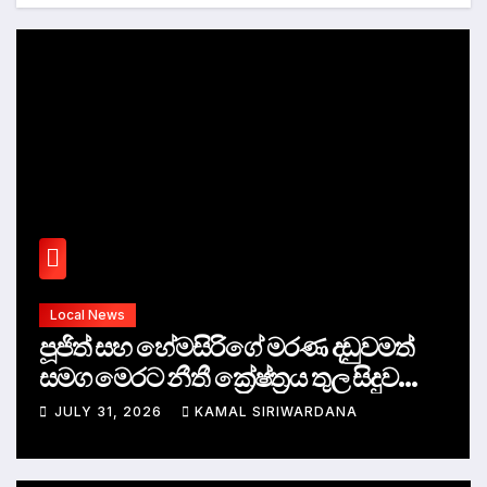
Local News
පාර්ලිමේන්තු මන්ත්‍රී චමින්ද විජේසිරිට
වසර එකහමාරක සිර දඬුවම්.
JULY 28, 2026
ADMIN