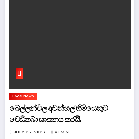
Local News
බෙල්ලන්විල අවන්හල් හිමියෙකුට
වෙඩිතබා ඝාතනය කරයි.
JULY 25, 2026
ADMIN