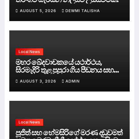
AUGUST 5, 2026
DEWMI TALISHA
Local News
මහර ඛේදවාචකයේ යථාර්ථය,
සිරමැදිරි තුළ පුපුරා ගිය පීඩනය සහ
පලිගැනීමේ දේශපාලනය
AUGUST 3, 2026
ADMIN
Local News
පූජිත් සහ හේමසිරිගේ මරණ දඩුවමත්