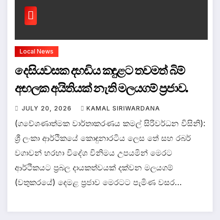
Local News
දෙසියවසක දහඩිය කඳුළට තවමත් බිම්
අඟලක අයිතියක් නැති මලයගම් ප්‍රජාව.
JULY 20, 2026
KAMAL SIRIWARDANA
(ගවේශණාත්මක වාර්තාකරණය කමල් සිරිවර්ධන විසිනි):
ශ්‍රී ලංකා ආර්ථිකයේ කොඳුනාරටිය ලෙස තේ සහ රබර්
වගාවන් හරහා විදේශ විනිමය උපයමින් මෙරට
ආර්ථිකයට ප්‍රබල දායකත්වයක් දක්වන මලයගම්
(වතුකරයේ) දෙමළ ප්‍රජාව මෙරටට පැමිණ වසර…