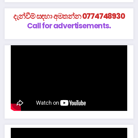
දැන්වීම් සඳහා අමතන්න 0774748930
Call for advertisements.