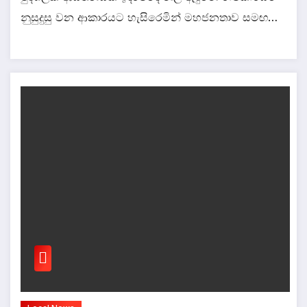
නුසුදුසු වන ආකාරයට හැසිරෙමින් මහජනතාව සමඟ…