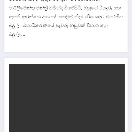
පාර්ලිමේන්තු මන්ත්‍රී චමින්ද විජේසිරි, ඔහුගේ රියදුරු සහ
ඇමති ආරක්ෂක අංශයේ පොලිස් නිලධාරියෙකුට එරෙහිව
බදුල්ල මහාධිකරණයේ පැවරූ නඩුවක් විභාග කළ
බදුල්ල…