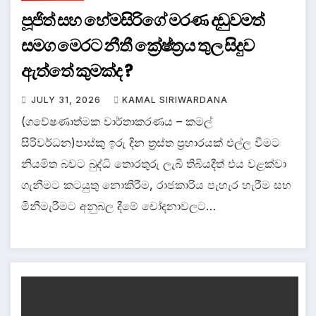
පූජිත් සහ හේමසිරිගේ මරණ දඩුවමත්
සමග මෙරට නීතී ක්‍රේෂ්ත්‍රය තුල සිදුව
ඇත්තේ කුමක්ද ?
JULY 31, 2026
KAMAL SIRIWARDANA
(ගවේෂණාත්මක වාර්තාකරණය – කමල්
සිරිවර්ධන)පාස්කු ඉරු දින ත්‍රස්ත ප්‍රහාරයක් එල්ල වීමට
නියමිත බවට බුද්ධි තොරතුරු ලැබී තිබියදීත් එය වළක්වා
ගැනීමට කටයුතු නොකිරීම, රාජකාරිය පැහැර හැරීම සහ
මිනීමැරීමට අනුබල දීමේ චෝදනාවලට…