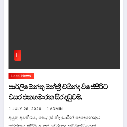
Local News
පාර්ලිමේන්තු මන්ත්‍රී චමින්ද විජේසිරිට
වසර එකහමාරක සිර දඬුවම්.
JULY 28, 2026
ADMIN
අයුතු අවහිරය, පොලිස් නිලධාරීන් දෙදෙනෙකුට
තර්ජනය කිරීම ඇතුළු චෝදනා සම්බන්ධයෙන්