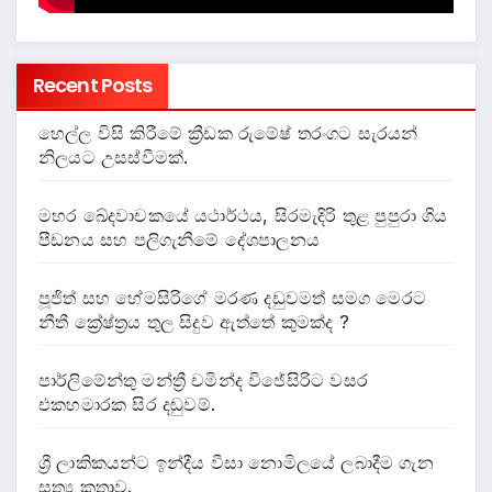
Recent Posts
හෙල්ල විසි කිරීමේ ක්‍රීඩක රුමේෂ් තරංගට සැරයන්
නිලයට උසස්වීමක්.
මහර ඛේදවාචකයේ යථාර්ථය, සිරමැදිරි තුළ පුපුරා ගිය
පීඩනය සහ පලිගැනීමේ දේශපාලනය
පූජිත් සහ හේමසිරිගේ මරණ දඩුවමත් සමග මෙරට
නීතී ක්‍රේෂ්ත්‍රය තුල සිදුව ඇත්තේ කුමක්ද ?
පාර්ලිමේන්තු මන්ත්‍රී චමින්ද විජේසිරිට වසර
එකහමාරක සිර දඬුවම්.
ශ්‍රී ලාකිකයන්ට ඉන්දීය වීසා නොමිලයේ ලබාදීම ගැන
සත්‍ය කතාව.