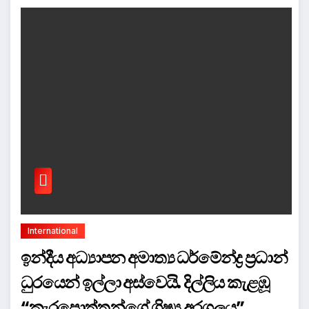
International
ඉන්දීය අධ්‍යාපන අමාත්‍ය ධර්මේන්ද්‍ර ප්‍රධාන්
ධුරයෙන් ඉල්ලා අස්වෙයි. දිල්ලිය කැළඹූ
“කැරපොත්තන්ගේ ශිෂ්‍ය අරගලය”