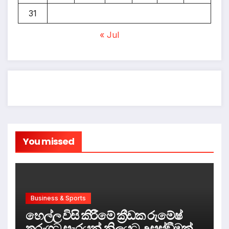
31
« Jul
You missed
Business & Sports
හෙල්ල විසි කිරීමේ ක්‍රීඩක රුමේෂ්
තරංගට සැරයන් නිලයට උසස්වීමක්.