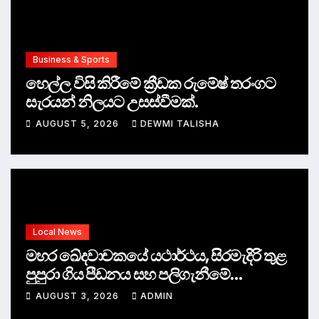
Business & Sports
හෙල්ල විසි කිරීමේ ක්‍රීඩක රුමේෂ් තරංගට
සැරයන් නිලයට උසස්වීමක්.
AUGUST 5, 2026
DEWMI TALISHA
Local News
මහර ඛේදවාචකයේ යථාර්ථය, සිරමැදිරි තුළ
පුපුරා ගිය පීඩනය සහ පලිගැනීමේ
දේශපාලනය
AUGUST 3, 2026
ADMIN