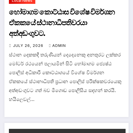
Local News
හෝමාගම කොට්ඨාස විශේෂ විමර්ශන
ඒකකයේ ස්ථානාධිපතිවරයා
අත්අඩංගුවට.
JULY 26, 2026
ADMIN
ස්ථාන දෙකකදී තරුණියන් දෙදෙනෙකු අනතුරට ලක්කර
මෝටර් රථයෙන් පලායමින් සිටි හෝමාගම ජ්‍යෙෂ්ඨ
පොලිස් අධිකාරී කොට්ඨාශයේ විශේෂ විමර්ශන
ඒකකයේ ස්ථානාධිපති ප්‍රධාන පොලිස් පරීක්ෂකවරයෙකු
අත්අඩංගුවට ගත් බව මීගොඩ පොලීසිය සඳහන් කරයි.
හයිලෙවල්…