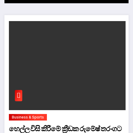
Business & Sports
හෙල්ල විසි කිරීමේ ක්‍රීඩක රුමේෂ් තරංගට