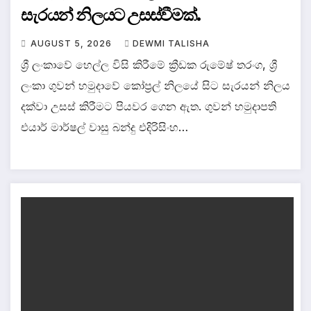
සැරයන් නිලයට උසස්වීමක්.
AUGUST 5, 2026
DEWMI TALISHA
ශ්‍රී ලංකාවේ හෙල්ල විසි කිරීමේ ක්‍රීඩක රුමේෂ් තරංග, ශ්‍රී
ලංකා ගුවන් හමුදාවේ කෝප්‍රල් නිලයේ සිට සැරයන් නිලය
දක්වා උසස් කිරීමට පියවර ගෙන ඇත. ගුවන් හමුදාපති
එයාර් මාර්ෂල් වාසු බන්දු එදිරිසිංහ…