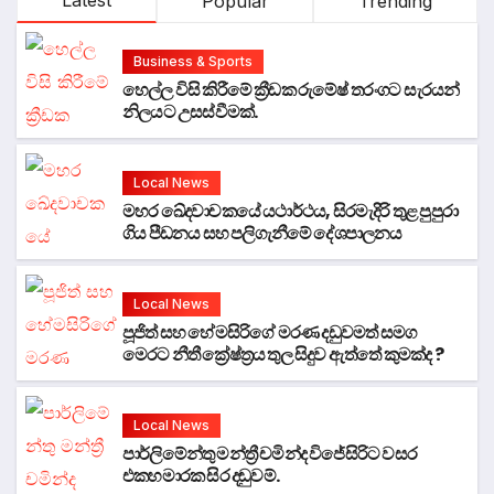
Latest
Popular
Trending
Business & Sports
හෙල්ල විසි කිරීමේ ක්‍රීඩක රුමේෂ් තරංගට සැරයන්
නිලයට උසස්වීමක්.
Local News
මහර ඛේදවාචකයේ යථාර්ථය, සිරමැදිරි තුළ පුපුරා
ගිය පීඩනය සහ පලිගැනීමේ දේශපාලනය
Local News
පූජිත් සහ හේමසිරිගේ මරණ දඩුවමත් සමග
මෙරට නීතී ක්‍රේෂ්ත්‍රය තුල සිදුව ඇත්තේ කුමක්ද ?
Local News
පාර්ලිමේන්තු මන්ත්‍රී චමින්ද විජේසිරිට වසර
එකහමාරක සිර දඬුවම්.