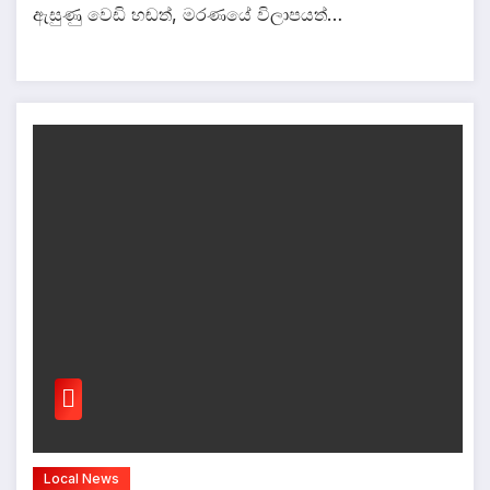
ඇසුණු වෙඩි හඬත්, මරණයේ විලාපයත්…
Local News