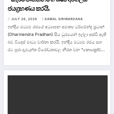
ජයග්‍රහණය කරයි.
JULY 26, 2026
KAMAL SIRIWARDANA
ඉන්දීය මධ්‍යම රජයේ අධ්‍යාපන අමාත්‍ය ධර්මේන්ද්‍ර ප්‍රධාන්
(Dharmendra Pradhan) සිය ධුරයෙන් ඉල්ලා අස්වී ඇති
බව විදෙස් මාධ්‍ය වාර්තා කරයි. ඉන්දීය මධ්‍යම රජය සහ
රට පුරා දැවැන්ත විරෝධතාවල නිරත වන “කොක්‍රෝච්…