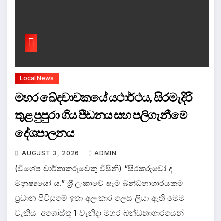
Local News
මහර ඛේදවාචකයේ යථාර්ථය, සිරමැදිරි
තුළ පුපුරා ගිය පීඩනය සහ පලිගැනීමේ
දේශපාලනය
AUGUST 3, 2026
ADMIN
(විශේෂ වාර්තාකරුවෙකු විසිනි) “සිරකරුවෝ ද
මනුෂ්‍යයෝ ය.” ශ්‍රී ලංකාවේ සෑම බන්ධනාගාරයකම
ප්‍රධාන පිවිසුමේ ඉතා අලංකාර ලෙස ලියා ඇති මෙම
වැකිය, අගෝස්තු 1 වැනිදා මහර බන්ධනාගාරයෙන්