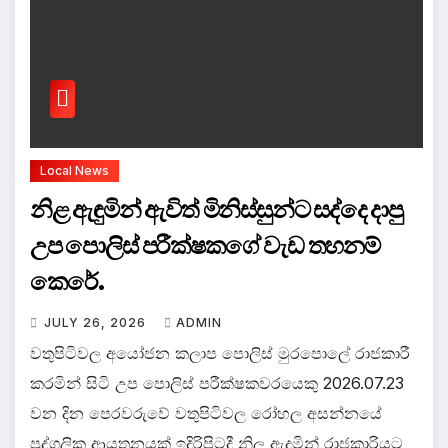
Local News
නිළ ඇඳුමින් ඇවිත් මිනිස්සුන්ට සද්දෙ දාපු
උප පොලිස් පරීක්ෂකගේ වැඩ තහනම්
කෙරේ.
JULY 26, 2026
ADMIN
වතුපිටිවල අයෝජන කලාප පොලිස් මුරපොලේ රාජකාරී
කරමින් සිටි උප පොලිස් පරීක්ෂකවරයෙකු 2026.07.23
වන දින පෙරවරුවේ වතුපිටිවල රෝහල අසන්නයේ
පුද්ගලික ආයතනයක් ඉදිරිපිටදී නිල ඇදුමින් රාජකාරියට