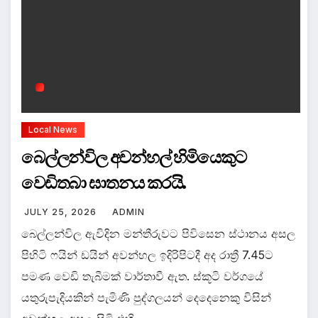
Local News
බෙල්ලන්විල අවන්හල් හිමියෙකුට
වෙඩිතබා ඝාතනය කරයි.
JULY 25, 2026
ADMIN
බෙල්ලන්විල ඇවිදින මන්තීරුවට පිවිසෙන ස්ථානය අසල
පිහිටි ෆයින් ඩයින් අවන්හල ඉදිරිපිටදී අද රාත්‍රී 7.45ට
පමණ වෙඩි තැබීමක් වාර්තාවී ඇත. ස්කූටි වර්ගයේ
යතුරුපැදියකින් පැමිණි පුද්ගලයන් දෙදෙනෙකු විසින්