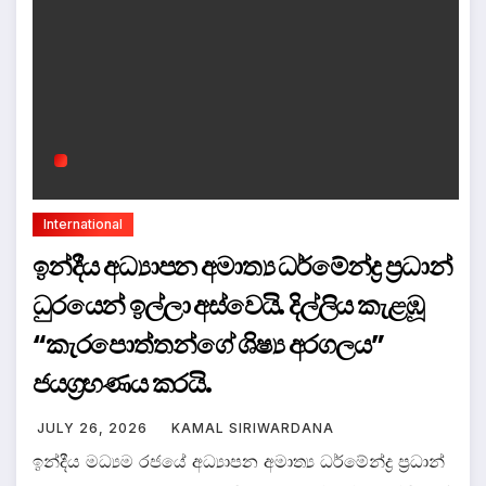
International
ඉන්දීය අධ්‍යාපන අමාත්‍ය ධර්මේන්ද්‍ර ප්‍රධාන්
ධුරයෙන් ඉල්ලා අස්වෙයි. දිල්ලිය කැළඹූ
“කැරපොත්තන්ගේ ශිෂ්‍ය අරගලය”
ජයග්‍රහණය කරයි.
JULY 26, 2026
KAMAL SIRIWARDANA
ඉන්දීය මධ්‍යම රජයේ අධ්‍යාපන අමාත්‍ය ධර්මේන්ද්‍ර ප්‍රධාන්