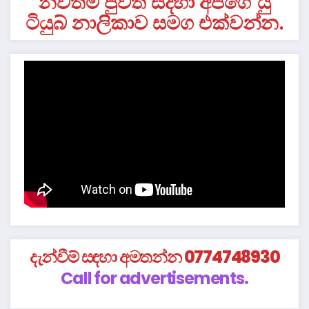
නවතම පුවත් සදහා අපගේ යු
ටියුබ් නාලිකාව සමග එක්වන්න.
දැන්වීම් සඳහා අමතන්න 0774748930
Call for advertisements.