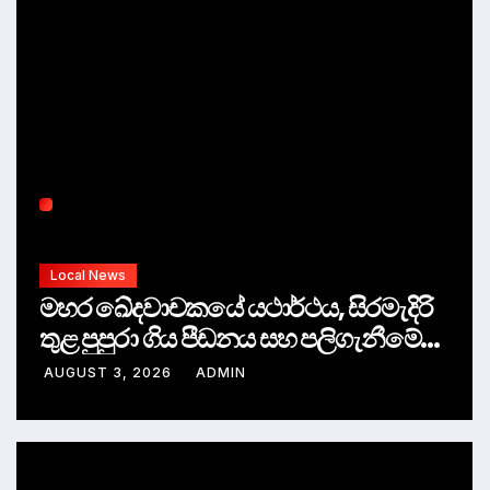
Local News
මහර ඛේදවාචකයේ යථාර්ථය, සිරමැදිරි
තුළ පුපුරා ගිය පීඩනය සහ පලිගැනීමේ
දේශපාලනය
AUGUST 3, 2026
ADMIN