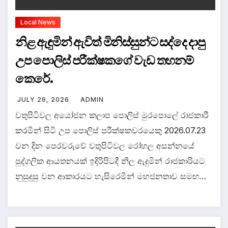
Local News
නිළ ඇඳුමින් ඇවිත් මිනිස්සුන්ට සද්දෙ දාපු
උප පොලිස් පරීක්ෂකගේ වැඩ තහනම්
කෙරේ.
JULY 26, 2026
ADMIN
වතුපිටිවල අයෝජන කලාප පොලිස් මුරපොලේ රාජකාරී
කරමින් සිටි උප පොලිස් පරීක්ෂකවරයෙකු 2026.07.23
වන දින පෙරවරුවේ වතුපිටිවල රෝහල අසන්නයේ
පුද්ගලික ආයතනයක් ඉදිරිපිටදී නිල ඇදුමින් රාජකාරියට
නුසුදුසු වන ආකාරයට හැසිරෙමින් මහජනතාව සමඟ…