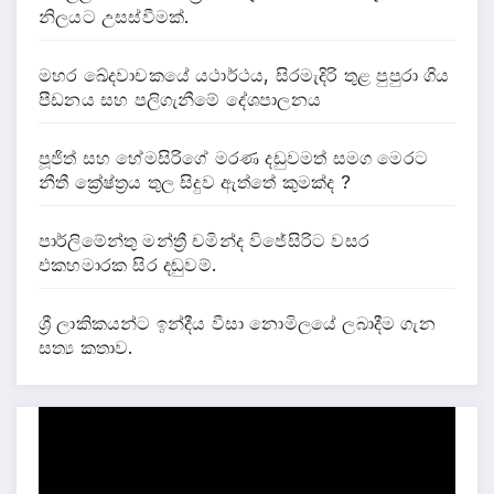
නිලයට උසස්වීමක්.
මහර ඛේදවාචකයේ යථාර්ථය, සිරමැදිරි තුළ පුපුරා ගිය
පීඩනය සහ පලිගැනීමේ දේශපාලනය
පූජිත් සහ හේමසිරිගේ මරණ දඩුවමත් සමග මෙරට
නීතී ක්‍රේෂ්ත්‍රය තුල සිදුව ඇත්තේ කුමක්ද ?
පාර්ලිමේන්තු මන්ත්‍රී චමින්ද විජේසිරිට වසර
එකහමාරක සිර දඬුවම්.
ශ්‍රී ලාකිකයන්ට ඉන්දීය වීසා නොමිලයේ ලබාදීම ගැන
සත්‍ය කතාව.