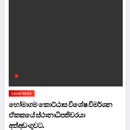
Local News
හෝමාගම කොට්ඨාස විශේෂ විමර්ශන
ඒකකයේ ස්ථානාධිපතිවරයා
අත්අඩංගුවට.