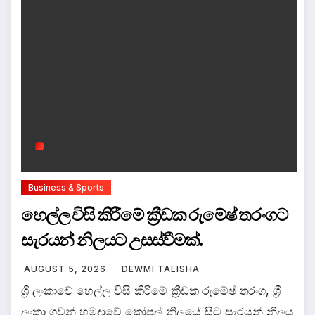
Business & Sports
හෙල්ල විසි කිරීමේ ක්‍රීඩක රුමේෂ් තරංගට
සැරයන් නිලයට උසස්වීමක්.
AUGUST 5, 2026
DEWMI TALISHA
ශ්‍රී ලංකාවේ හෙල්ල විසි කිරීමේ ක්‍රීඩක රුමේෂ් තරංග, ශ්‍රී
ලංකා ගුවන් හමුදාවේ කෝප්‍රල් නිලයේ සිට සැරයන් නිලය