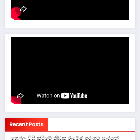
Recent Posts
හෙල්ල විසි කිරීමේ ක්‍රීඩක රුමේෂ් තරංගට සැරයන්