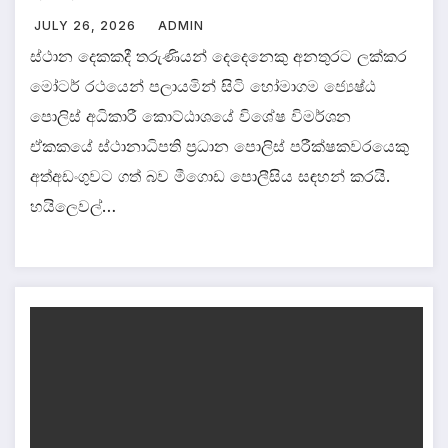
JULY 26, 2026
ADMIN
ස්ථාන දෙකකදී තරුණියන් දෙදෙනෙකු අනතුරට ලක්කර
මෝටර් රථයෙන් පලායමින් සිටි හෝමාගම ජ්‍යෙෂ්ඨ
පොලිස් අධිකාරී කොට්ඨාශයේ විශේෂ විමර්ශන
ඒකකයේ ස්ථානාධිපති ප්‍රධාන පොලිස් පරීක්ෂකවරයෙකු
අත්අඩංගුවට ගත් බව මීගොඩ පොලීසිය සඳහන් කරයි.
හයිලෙවල්…