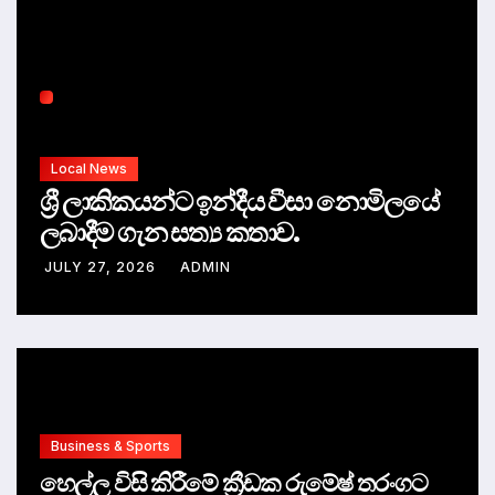
Local News
ශ්‍රී ලාකිකයන්ට ඉන්දීය වීසා නොමිලයේ
ලබාදීම ගැන සත්‍ය කතාව.
JULY 27, 2026
ADMIN
Business & Sports
හෙල්ල විසි කිරීමේ ක්‍රීඩක රුමේෂ් තරංගට