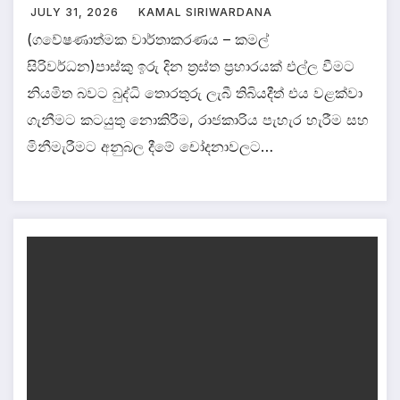
JULY 31, 2026
KAMAL SIRIWARDANA
(ගවේෂණාත්මක වාර්තාකරණය – කමල්
සිරිවර්ධන)පාස්කු ඉරු දින ත්‍රස්ත ප්‍රහාරයක් එල්ල වීමට
නියමිත බවට බුද්ධි තොරතුරු ලැබී තිබියදීත් එය වළක්වා
ගැනීමට කටයුතු නොකිරීම, රාජකාරිය පැහැර හැරීම සහ
මිනීමැරීමට අනුබල දීමේ චෝදනාවලට…