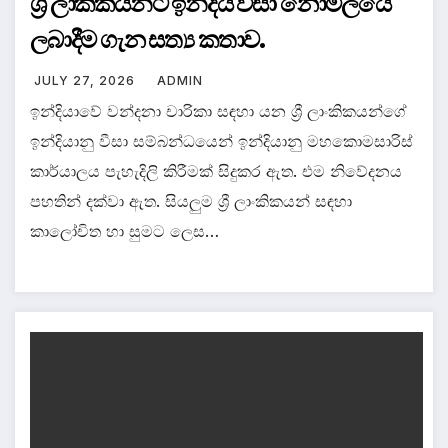
ශ්‍රී ලාකිකයන්ට ඉන්දීය වීසා නොමිලයේ
ලබාදීම ගැන සත්‍ය කතාව.
JULY 27, 2026
ADMIN
ඉන්දියාවේ වන්දනා චාරිකා සඳහා යන ශ්‍රී ලාංකිකයන්ගේ
ඉන්දියානු වීසා සම්බන්ධයෙන් ඉන්දියානු මහකොමසාරිස්
කාර්යාලය පැහැදිලි කිරීමක් සිදුකර ඇත. එම නිවේදනය
පහතින් දක්වා ඇත. සියලුම ශ්‍රී ලාංකිකයන් සඳහා
කාලෝචිත හා සුමට ලෙස…