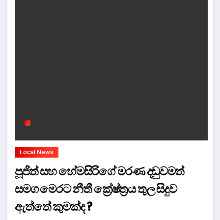
Local News
පූජිත් සහ හේමසිරිගේ මරණ දඩුවමත්
සමග මෙරට නීතී ක්‍රේෂ්ත්‍රය තුල සිදුව
ඇත්තේ කුමක්ද ?