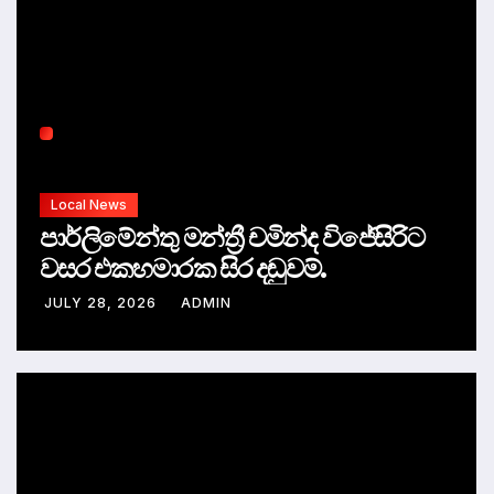
Local News
පාර්ලිමේන්තු මන්ත්‍රී චමින්ද විජේසිරිට
වසර එකහමාරක සිර දඬුවම්.
JULY 28, 2026
ADMIN