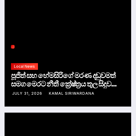
Local News
පූජිත් සහ හේමසිරිගේ මරණ දඩුවමත්
සමග මෙරට නීතී ක්‍රේෂ්ත්‍රය තුල සිදුව
ඇත්තේ කුමක්ද ?
JULY 31, 2026
KAMAL SIRIWARDANA