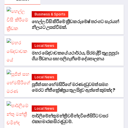
Business & Sports
හෙල්ල විසි කිරීමේ ක්‍රීඩක රුමේෂ් තරංගට සැරයන්
නිලයට උසස්වීමක්.
Local News
මහර ඛේදවාචකයේ යථාර්ථය, සිරමැදිරි තුළ පුපුරා
ගිය පීඩනය සහ පලිගැනීමේ දේශපාලනය
Local News
පූජිත් සහ හේමසිරිගේ මරණ දඩුවමත් සමග
මෙරට නීතී ක්‍රේෂ්ත්‍රය තුල සිදුව ඇත්තේ කුමක්ද ?
Local News
පාර්ලිමේන්තු මන්ත්‍රී චමින්ද විජේසිරිට වසර
එකහමාරක සිර දඬුවම්.