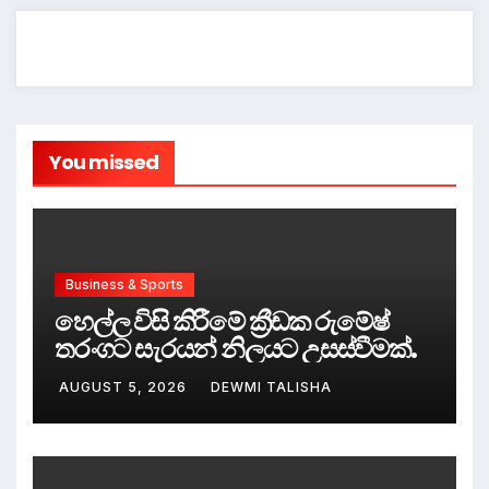
You missed
Business & Sports
හෙල්ල විසි කිරීමේ ක්‍රීඩක රුමේෂ්
තරංගට සැරයන් නිලයට උසස්වීමක්.
AUGUST 5, 2026
DEWMI TALISHA