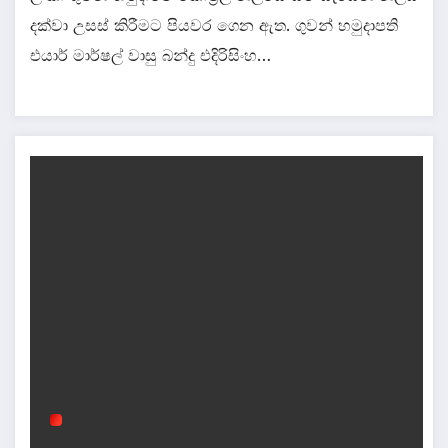
දක්වා උසස් කිරීමට පියවර ගෙන ඇත. ගුවන් හමුදාපති
එයාර් මාර්ෂල් වාසු බන්දු එදිරිසිංහ…