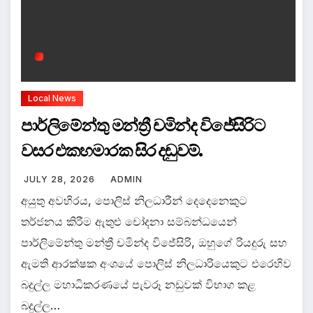
Local News
පාර්ලිමේන්තු මන්ත්‍රී චමින්ද විජේසිරිට
වසර එකහමාරක සිර දඬුවම්.
JULY 28, 2026
ADMIN
අයුතු අවහිරය, පොලිස් නිලධාරීන් දෙදෙනෙකුට
තර්ජනය කිරීම ඇතුළු චෝදනා සම්බන්ධයෙන්
පාර්ලිමේන්තු මන්ත්‍රී චමින්ද විජේසිරි, ඔහුගේ රියදුරු සහ
ඇමති ආරක්ෂක අංශයේ පොලිස් නිලධාරියෙකුට එරෙහිව
බදුල්ල මහාධිකරණයේ පැවරූ නඩුවක් විභාග කළ
බදුල්ල…