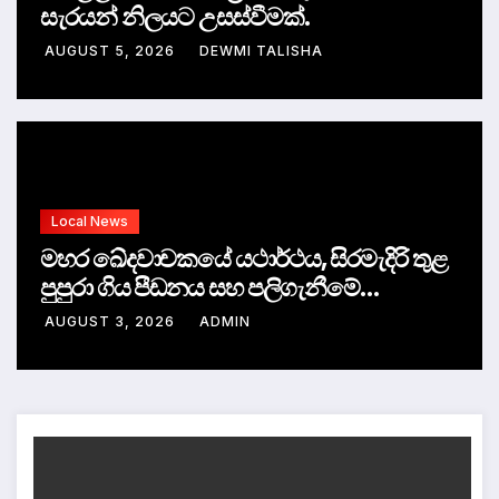
සැරයන් නිලයට උසස්වීමක්.
AUGUST 5, 2026
DEWMI TALISHA
Local News
මහර ඛේදවාචකයේ යථාර්ථය, සිරමැදිරි තුළ
පුපුරා ගිය පීඩනය සහ පලිගැනීමේ
දේශපාලනය
AUGUST 3, 2026
ADMIN