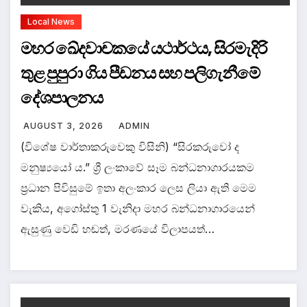
Local News
මහර ඛේදවාචකයේ යථාර්ථය, සිරමැදිරි
තුළ පුපුරා ගිය පීඩනය සහ පලිගැනීමේ
දේශපාලනය
AUGUST 3, 2026
ADMIN
(විශේෂ වාර්තාකරුවෙකු විසිනි) “සිරකරුවෝ ද
මනුෂ්‍යයෝ ය.” ශ්‍රී ලංකාවේ සෑම බන්ධනාගාරයකම
ප්‍රධාන පිවිසුමේ ඉතා අලංකාර ලෙස ලියා ඇති මෙම
වැකිය, අගෝස්තු 1 වැනිදා මහර බන්ධනාගාරයෙන්
ඇසුණු වෙඩි හඬත්, මරණයේ විලාපයත්…