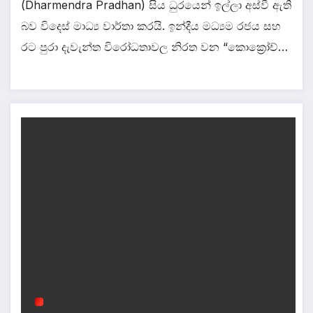
(Dharmendra Pradhan) සිය ධුරයෙන් ඉල්ලා අස්වී ඇති
බව විදෙස් මාධ්‍ය වාර්තා කරයි. ඉන්දීය මධ්‍යම රජය සහ
රට පුරා දැවැන්ත විරෝධතාවල නිරත වන “කොක්‍රෝච්…