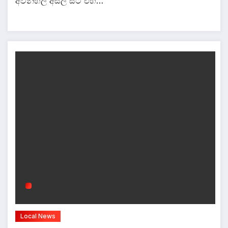
අවන්හල අසල සිටි එහි…
Local News