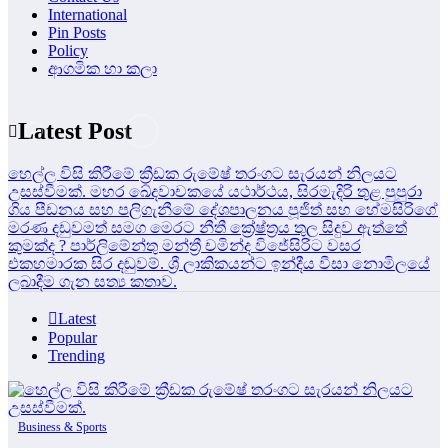
International
Pin Posts
Policy
ආගමික හා කලා
Latest Post
හෙල්ල විසි කිරීමේ ක්‍රීඩක රුමේෂ් තරංගට සැරයන් නිලයට
උසස්වීමක්.
මහර ඛේදවාචකයේ යථාර්ථය, සිරමැදිරි තුළ පුපුරා
ගිය පීඩනය සහ පලිගැනීමේ දේශපාලනය
පූජිත් සහ හේමසිරිගේ
මරණ දඩුවමත් සමග මෙරට නීතී ක්‍රේෂ්ත්‍රය තුල සිදුව ඇත්තේ
කුමක්ද ?
පාර්ලිමේන්තු මන්ත්‍රී චමින්ද විජේසිරිට වසර
එකහමාරක සිර දඬුවම්.
ශ්‍රී ලාකිකයන්ට ඉන්දීය වීසා නොමිලයේ
ලබාදීම ගැන සත්‍ය කතාව.
Latest
Popular
Trending
Business & Sports