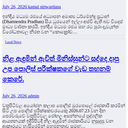
July 26, 2026
kamal siriwardana
ඉන්දීය මධ්‍යම රජයේ අධ්‍යාපන අමාත්‍ය ධර්මේන්ද්‍ර ප්‍රධාන්
(Dharmendra Pradhan) සිය ධුරයෙන් ඉල්ලා අස්වී ඇති බව විදෙස්
මාධ්‍ය වාර්තා කරයි. ඉන්දීය මධ්‍යම රජය සහ රට පුරා දැවැන්ත
විරෝධතාවල නිරත වන “කොක්‍රෝච්…
Local News
නිළ ඇඳුමින් ඇවිත් මිනිස්සුන්ට සද්දෙ දාපු
උප පොලිස් පරීක්ෂකගේ වැඩ තහනම්
කෙරේ.
July 26, 2026
admin
වතුපිටිවල අයෝජන කලාප පොලිස් මුරපොලේ රාජකාරී කරමින්
සිටි උප පොලිස් පරීක්ෂකවරයෙකු 2026.07.23 වන දින
පෙරවරුවේ වතුපිටිවල රෝහල අසන්නයේ පුද්ගලික
ආයතනයක් ඉදිරිපිටදී නිල ඇදුමින් රාජකාරියට නුසුදුසු වන
ආකාරයට හැසිරෙමින් මහජනතාව සමඟ…