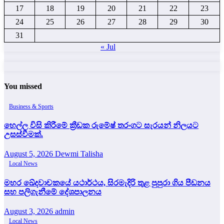
17
18
19
20
21
22
23
24
25
26
27
28
29
30
31
« Jul
You missed
Business & Sports
හෙල්ල විසි කිරීමේ ක්‍රීඩක රුමේෂ් තරංගට සැරයන් නිලයට
උසස්වීමක්.
August 5, 2026
Dewmi Talisha
Local News
මහර ඛේදවාචකයේ යථාර්ථය, සිරමැදිරි තුළ පුපුරා ගිය පීඩනය
සහ පලිගැනීමේ දේශපාලනය
August 3, 2026
admin
Local News