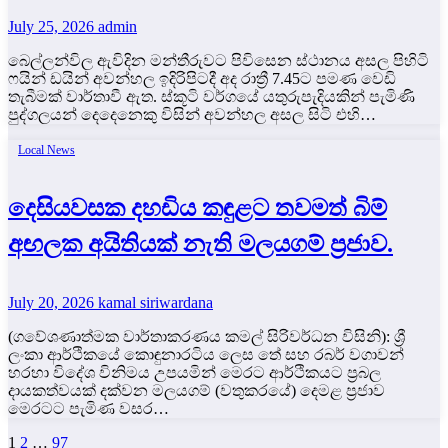
July 25, 2026
admin
බෙල්ලන්විල ඇවිදින මන්තීරුවට පිවිසෙන ස්ථානය අසල පිහිටි
ෆයින් ඩයින් අවන්හල ඉදිරිපිටදී අද රාත්‍රී 7.45ට පමණ වෙඩි
තැබීමක් වාර්තාවී ඇත. ස්කූටි වර්ගයේ යතුරුපැදියකින් පැමිණි
පුද්ගලයන් දෙදෙනෙකු විසින් අවන්හල අසල සිටි එහි…
Local News
දෙසියවසක දහඩිය කඳුළට තවමත් බිම්
අඟලක අයිතියක් නැති මලයගම් ප්‍රජාව.
July 20, 2026
kamal siriwardana
(ගවේශණාත්මක වාර්තාකරණය කමල් සිරිවර්ධන විසිනි): ශ්‍රී
ලංකා ආර්ථිකයේ කොඳුනාරටිය ලෙස තේ සහ රබර් වගාවන්
හරහා විදේශ විනිමය උපයමින් මෙරට ආර්ථිකයට ප්‍රබල
දායකත්වයක් දක්වන මලයගම් (වතුකරයේ) දෙමළ ප්‍රජාව
මෙරටට පැමිණ වසර…
Posts
1
2
…
97