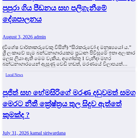
පුපුරා ගිය පීඩනය සහ පලිගැනීමේ
දේශපාලනය
August 3, 2026
admin
(විශේෂ වාර්තාකරුවෙකු විසිනි) “සිරකරුවෝ ද මනුෂ්‍යයෝ ය.”
ශ්‍රී ලංකාවේ සෑම බන්ධනාගාරයකම ප්‍රධාන පිවිසුමේ ඉතා අලංකාර
ලෙස ලියා ඇති මෙම වැකිය, අගෝස්තු 1 වැනිදා මහර
බන්ධනාගාරයෙන් ඇසුණු වෙඩි හඬත්, මරණයේ විලාපයත්…
Local News
පූජිත් සහ හේමසිරිගේ මරණ දඩුවමත් සමග
මෙරට නීතී ක්‍රේෂ්ත්‍රය තුල සිදුව ඇත්තේ
කුමක්ද ?
July 31, 2026
kamal siriwardana