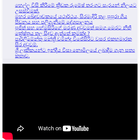
හෙල්ල විසි කිරීමේ ක්‍රීඩක රුමේෂ් තරංගට සැරයන් නිලයට
උසස්වීමක්.
මහර ඛේදවාචකයේ යථාර්ථය, සිරමැදිරි තුළ පුපුරා ගිය
පීඩනය සහ පලිගැනීමේ දේශපාලනය
පූජිත් සහ හේමසිරිගේ මරණ දඩුවමත් සමග මෙරට නීතී
ක්‍රේෂ්ත්‍රය තුල සිදුව ඇත්තේ කුමක්ද ?
පාර්ලිමේන්තු මන්ත්‍රී චමින්ද විජේසිරිට වසර එකහමාරක
සිර දඬුවම්.
ශ්‍රී ලාකිකයන්ට ඉන්දීය වීසා නොමිලයේ ලබාදීම ගැන සත්‍ය
කතාව.