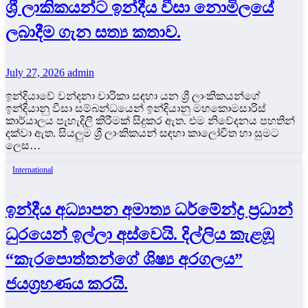
ශ්‍රී ලාකිකයන්ට ඉන්දීය වීසා නොමිලයේ
ලබාදීම ගැන සත්‍ය කතාව.
July 27, 2026
admin
ඉන්දියාවේ වන්දනා චාරිකා සඳහා යන ශ්‍රී ලාංකිකයන්ගේ
ඉන්දියානු වීසා සම්බන්ධයෙන් ඉන්දියානු මහකොමසාරිස්
කාර්යාලය පැහැදිලි කිරීමක් සිදුකර ඇත. එම නිවේදනය පහතින්
දක්වා ඇත. සියලුම ශ්‍රී ලාංකිකයන් සඳහා කාලෝචිත හා සුමට
ලෙස…
International
ඉන්දීය අධ්‍යාපන අමාත්‍ය ධර්මේන්ද්‍ර ප්‍රධාන්
ධුරයෙන් ඉල්ලා අස්වෙයි. දිල්ලිය කැළඹූ
“කැරපොත්තන්ගේ ශිෂ්‍ය අරගලය”
ජයග්‍රහණය කරයි.