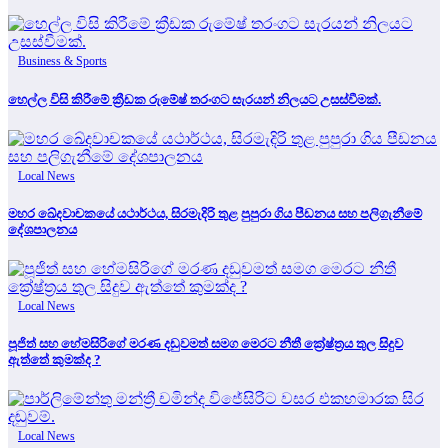
Business & Sports
හෙල්ල විසි කිරීමේ ක්‍රීඩක රුමේෂ් තරංගට සැරයන් නිලයට උසස්වීමක්.
Local News
මහර ඛේදවාචකයේ යථාර්ථය, සිරමැදිරි තුළ පුපුරා ගිය පීඩනය සහ පලිගැනීමේ
දේශපාලනය
Local News
පූජිත් සහ හේමසිරිගේ මරණ දඩුවමත් සමග මෙරට නීතී ක්‍රේෂ්ත්‍රය තුල සිදුව
ඇත්තේ කුමක්ද ?
Local News