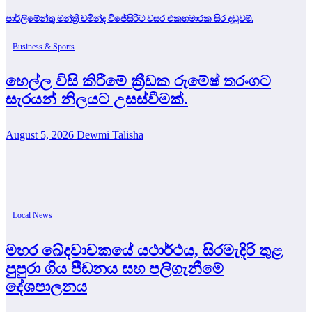
පාර්ලිමේන්තු මන්ත්‍රී චමින්ද විජේසිරිට වසර එකහමාරක සිර දඬුවම්.
Business & Sports
හෙල්ල විසි කිරීමේ ක්‍රීඩක රුමේෂ් තරංගට
සැරයන් නිලයට උසස්වීමක්.
August 5, 2026
Dewmi Talisha
Local News
මහර ඛේදවාචකයේ යථාර්ථය, සිරමැදිරි තුළ
පුපුරා ගිය පීඩනය සහ පලිගැනීමේ
දේශපාලනය