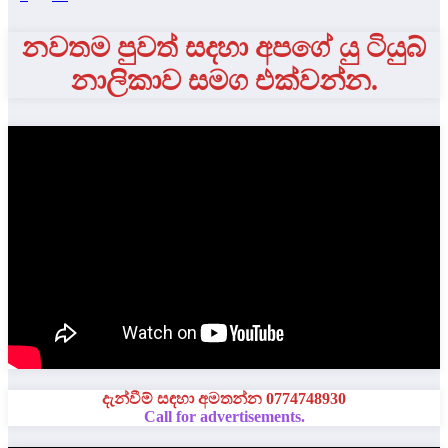
pagination
නවතම පුවත් සදහා අපගේ යු ටියුබ්
නාලිකාව සමග එක්වන්න.
දැන්වීම් සඳහා අමතන්න 0774748930
Call for advertisements.