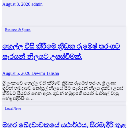
August 3, 2026
admin
Business & Sports
හෙල්ල විසි කිරීමේ ක්‍රීඩක රුමේෂ් තරංගට
සැරයන් නිලයට උසස්වීමක්.
August 5, 2026
Dewmi Talisha
ශ්‍රී ලංකාවේ හෙල්ල විසි කිරීමේ ක්‍රීඩක රුමේෂ් තරංග, ශ්‍රී ලංකා
ගුවන් හමුදාවේ කෝප්‍රල් නිලයේ සිට සැරයන් නිලය දක්වා උසස්
කිරීමට පියවර ගෙන ඇත. ගුවන් හමුදාපති එයාර් මාර්ෂල් වාසු
බන්දු එදිරිසිංහ…
Local News
මහර ඛේදවාචකයේ යථාර්ථය, සිරමැදිරි තුළ