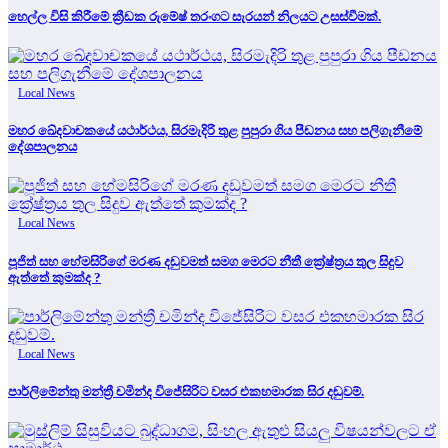
හෙල්ල විසි කිරීමේ ක්‍රීඩක රුමේෂ් තරංගට සැරයන් නිලයට උසස්වීමක්.
Local News
මහර ඛේදවාචකයේ යථාර්ථය, සිරමැදිරි තුළ පුපුරා ගිය පීඩනය සහ පලිගැනීමේ
දේශපාලනය
Local News
පූජිත් සහ හේමසිරිගේ මරණ දඩුවමත් සමග මෙරට නීතී ක්‍රේෂ්ත්‍රය තුල සිදුව
ඇත්තේ කුමක්ද ?
Local News
පාර්ලිමේන්තු මන්ත්‍රී චමින්ද විජේසිරිට වසර එකහමාරක සිර දඬුවම්.