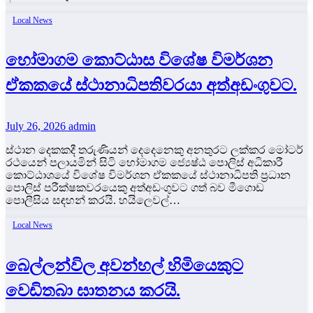
Local News
හෝමාගම කොට්ඨාස විශේෂ විමර්ශන
ඒකකයේ ස්ථානාධිපතිවරයා අත්අඩංගුවට.
July 26, 2026
admin
ස්ථාන දෙකකදී තරුණියන් දෙදෙනෙකු අනතුරට ලක්කර මෝටර්
රථයෙන් පලායමින් සිටි හෝමාගම ජ්‍යෙෂ්ඨ පොලිස් අධිකාරී
කොට්ඨාශයේ විශේෂ විමර්ශන ඒකකයේ ස්ථානාධිපති ප්‍රධාන
පොලිස් පරීක්ෂකවරයෙකු අත්අඩංගුවට ගත් බව මීගොඩ
පොලීසිය සඳහන් කරයි. හයිලෙවල්…
Local News
බෙල්ලන්විල අවන්හල් හිමියෙකුට
වෙඩිතබා ඝාතනය කරයි.