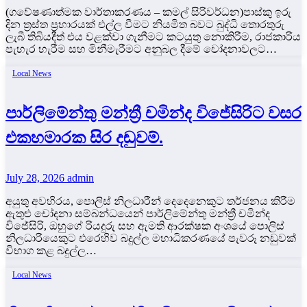
(ගවේෂණාත්මක වාර්තාකරණය – කමල් සිරිවර්ධන)පාස්කු ඉරු
දින ත්‍රස්ත ප්‍රහාරයක් එල්ල වීමට නියමිත බවට බුද්ධි තොරතුරු
ලැබී තිබියදීත් එය වළක්වා ගැනීමට කටයුතු නොකිරීම, රාජකාරිය
පැහැර හැරීම සහ මිනීමැරීමට අනුබල දීමේ චෝදනාවලට…
Local News
පාර්ලිමේන්තු මන්ත්‍රී චමින්ද විජේසිරිට වසර
එකහමාරක සිර දඬුවම්.
July 28, 2026
admin
අයුතු අවහිරය, පොලිස් නිලධාරීන් දෙදෙනෙකුට තර්ජනය කිරීම
ඇතුළු චෝදනා සම්බන්ධයෙන් පාර්ලිමේන්තු මන්ත්‍රී චමින්ද
විජේසිරි, ඔහුගේ රියදුරු සහ ඇමති ආරක්ෂක අංශයේ පොලිස්
නිලධාරියෙකුට එරෙහිව බදුල්ල මහාධිකරණයේ පැවරූ නඩුවක්
විභාග කළ බදුල්ල…
Local News