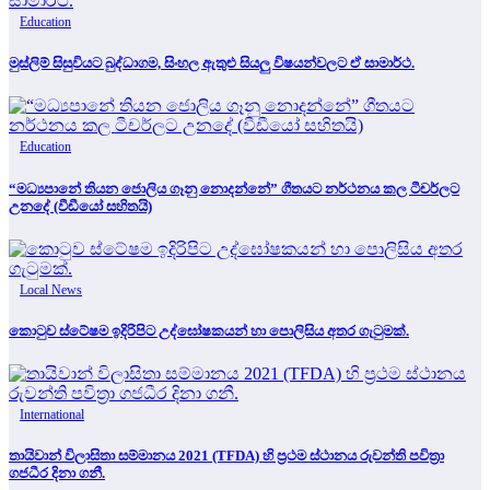
Education
මුස්ලිම් සිසුවියට බුද්ධාගම, සිංහල ඇතුළු සියලු විෂයන්වලට ඒ සාමාර්ථ.
Education
“මධ්‍යපානේ තියන ජොලිය ගෑනු නොදන්නේ” ගීතයට නර්ථනය කල ටීචර්ලට
උනදේ (වීඩීයෝ සහිතයි)
Local News
කොටුව ස්ටේෂම ඉදිරිපිට උද්ඝෝෂකයන් හා පොලිසිය අතර ගැටුමක්.
International
තායිවාන් විලාසිතා සම්මානය 2021 (TFDA) හි ප්‍රථම ස්ථානය රුවන්ති පවිත්‍රා
ගජධීර දිනා ගනී.