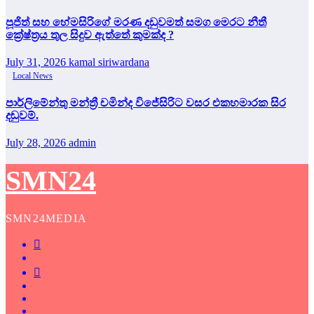
පූජිත් සහ හේමසිරිගේ මරණ දඩුවමත් සමග මෙරට නීතී
ක්‍රේෂ්ත්‍රය තුල සිදුව ඇත්තේ කුමක්ද ?
July 31, 2026
kamal siriwardana
Local News
පාර්ලිමේන්තු මන්ත්‍රී චමින්ද විජේසිරිට වසර එකහමාරක සිර
දඬුවම්.
July 28, 2026
admin
SMN24
SMN24MEDIA