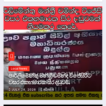
Local News
පාර්ලිමේන්තු මන්ත්‍රී චමින්ද විජේසිරිට
වසර එකහමාරක සිර දඬුවම්.
JULY 28, 2026
ADMIN