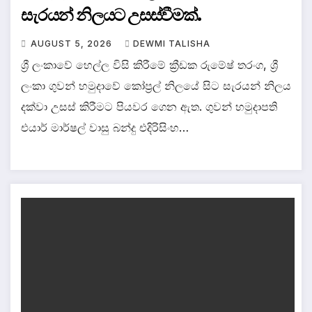
සැරයන් නිලයට උසස්වීමක්.
AUGUST 5, 2026
DEWMI TALISHA
ශ්‍රී ලංකාවේ හෙල්ල විසි කිරීමේ ක්‍රීඩක රුමේෂ් තරංග, ශ්‍රී
ලංකා ගුවන් හමුදාවේ කෝප්‍රල් නිලයේ සිට සැරයන් නිලය
දක්වා උසස් කිරීමට පියවර ගෙන ඇත. ගුවන් හමුදාපති
එයාර් මාර්ෂල් වාසු බන්දු එදිරිසිංහ…