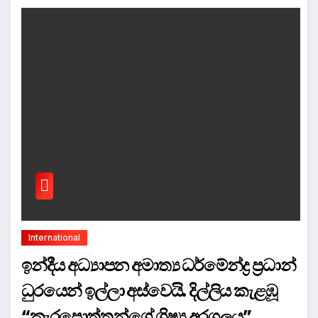
International
ඉන්දීය අධ්‍යාපන අමාත්‍ය ධර්මේන්ද්‍ර ප්‍රධාන්
ධුරයෙන් ඉල්ලා අස්වෙයි. දිල්ලිය කැළඹූ
“කැරපොත්තන්ගේ ශිෂ්‍ය අරගලය”