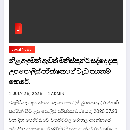
Local News
නිළ ඇඳුමින් ඇවිත් මිනිස්සුන්ට සද්දෙ දාපු
උප පොලිස් පරීක්ෂකගේ වැඩ තහනම්
කෙරේ.
JULY 26, 2026
ADMIN
වතුපිටිවල අයෝජන කලාප පොලිස් මුරපොලේ රාජකාරී
කරමින් සිටි උප පොලිස් පරීක්ෂකවරයෙකු 2026.07.23
වන දින පෙරවරුවේ වතුපිටිවල රෝහල අසන්නයේ
පුද්ගලික ආයතනයක් ඉදිරිපිටදී නිල ඇදුමින් රාජකාරියට