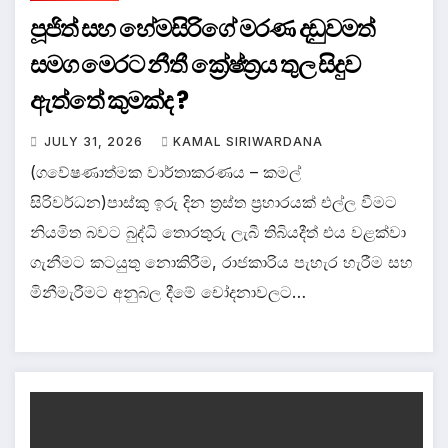
පූජිත් සහ හේමසිරිගේ මරණ දඩුවමත්
සමග මෙරට නීතී ක්‍රේෂ්ත්‍රය තුල සිදුව
ඇත්තේ කුමක්ද ?
JULY 31, 2026
KAMAL SIRIWARDANA
(ගවේෂණාත්මක වාර්තාකරණය – කමල්
සිරිවර්ධන)පාස්කු ඉරු දින ත්‍රස්ත ප්‍රහාරයක් එල්ල වීමට
නියමිත බවට බුද්ධි තොරතුරු ලැබී තිබියදීත් එය වළක්වා
ගැනීමට කටයුතු නොකිරීම, රාජකාරිය පැහැර හැරීම සහ
මිනීමැරීමට අනුබල දීමේ චෝදනාවලට…