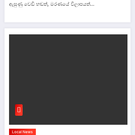
ඇසුණු වෙඩි හඬත්, මරණයේ විලාපයත්…
Local News