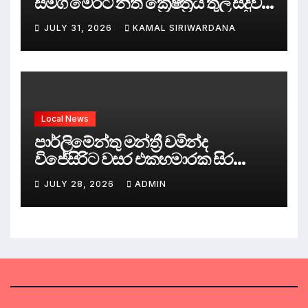
සමග මෙරට නීතී ක්‍රේෂ්ත්‍රය තුල සිදුව
ඇත්තේ කුමක්ද ?
JULY 31, 2026
KAMAL SIRIWARDANA
Local News
පාර්ලිමේන්තු මන්ත්‍රී චමින්ද
විජේසිරිට වසර එකහමාරක සිර
දඬුවම්.
JULY 28, 2026
ADMIN