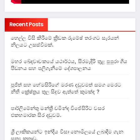
Recent Posts
හෙල්ල විසි කිරීමේ ක්‍රීඩක රුමේෂ් තරංගට සැරයන්
නිලයට උසස්වීමක්.
මහර ඛේදවාචකයේ යථාර්ථය, සිරමැදිරි තුළ පුපුරා ගිය
පීඩනය සහ පලිගැනීමේ දේශපාලනය
පූජිත් සහ හේමසිරිගේ මරණ දඩුවමත් සමග මෙරට
නීතී ක්‍රේෂ්ත්‍රය තුල සිදුව ඇත්තේ කුමක්ද ?
පාර්ලිමේන්තු මන්ත්‍රී චමින්ද විජේසිරිට වසර
එකහමාරක සිර දඬුවම්.
ශ්‍රී ලාකිකයන්ට ඉන්දීය වීසා නොමිලයේ ලබාදීම ගැන
සත්‍ය කතාව.