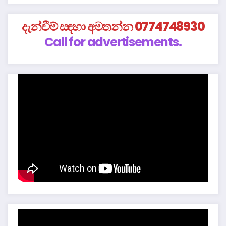
දැන්වීම් සඳහා අමතන්න 0774748930
Call for advertisements.