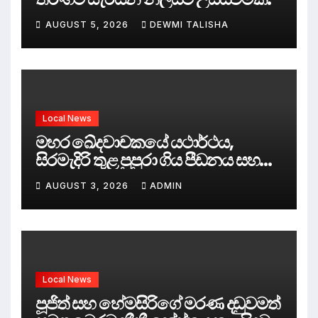
AUGUST 5, 2026
DEWMI TALISHA
Local News
මහර ඛේදවාචකයේ යථාර්ථය,
සිරමැදිරි තුළ පුපුරා ගිය පීඩනය සහ
පලිගැනීමේ දේශපාලනය
AUGUST 3, 2026
ADMIN
Local News
පූජිත් සහ හේමසිරිගේ මරණ දඩුවමත්