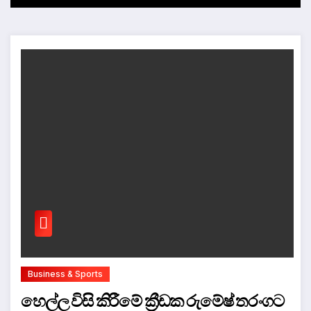
Business & Sports
හෙල්ල විසි කිරීමේ ක්‍රීඩක රුමේෂ් තරංගට