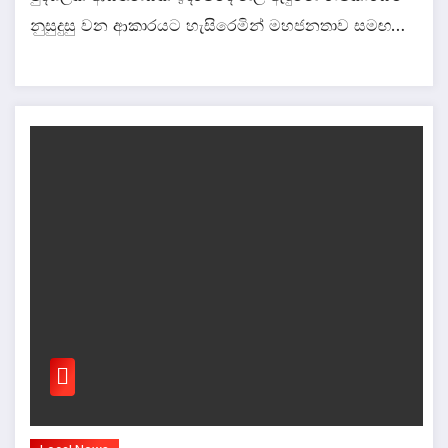
නුසුදුසු වන ආකාරයට හැසිරෙමින් මහජනතාව සමඟ…