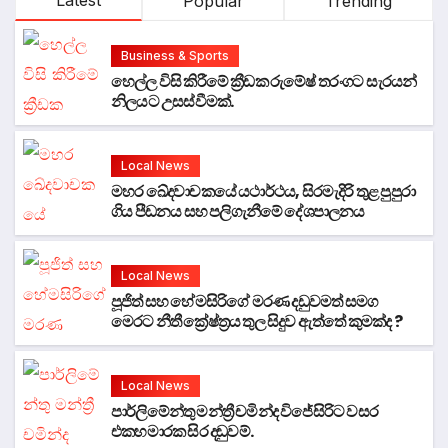
Latest
Popular
Trending
Business & Sports
හෙල්ල විසි කිරීමේ ක්‍රීඩක රුමේෂ් තරංගට සැරයන්
නිලයට උසස්වීමක්.
Local News
මහර ඛේදවාචකයේ යථාර්ථය, සිරමැදිරි තුළ පුපුරා
ගිය පීඩනය සහ පලිගැනීමේ දේශපාලනය
Local News
පූජිත් සහ හේමසිරිගේ මරණ දඩුවමත් සමග
මෙරට නීතී ක්‍රේෂ්ත්‍රය තුල සිදුව ඇත්තේ කුමක්ද ?
Local News
පාර්ලිමේන්තු මන්ත්‍රී චමින්ද විජේසිරිට වසර
එකහමාරක සිර දඬුවම්.