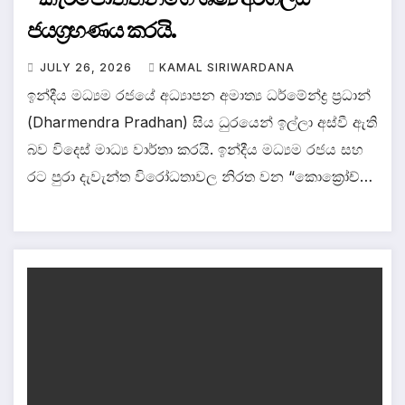
ජයග්‍රහණය කරයි.
JULY 26, 2026
KAMAL SIRIWARDANA
ඉන්දීය මධ්‍යම රජයේ අධ්‍යාපන අමාත්‍ය ධර්මේන්ද්‍ර ප්‍රධාන්
(Dharmendra Pradhan) සිය ධුරයෙන් ඉල්ලා අස්වී ඇති
බව විදෙස් මාධ්‍ය වාර්තා කරයි. ඉන්දීය මධ්‍යම රජය සහ
රට පුරා දැවැන්ත විරෝධතාවල නිරත වන “කොක්‍රෝච්…