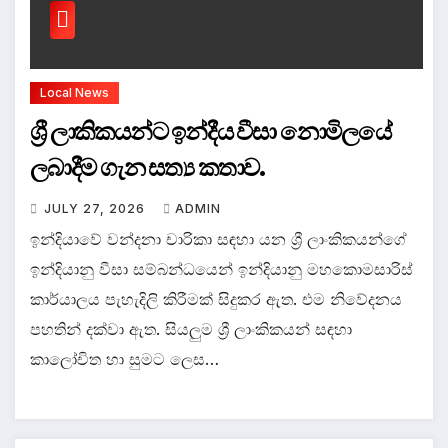
Local News
ශ්‍රී ලාකිකයන්ට ඉන්දීය වීසා නොමිලයේ
ලබාදීම ගැන සත්‍ය කතාව.
JULY 27, 2026
ADMIN
ඉන්දියාවේ වන්දනා චාරිකා සඳහා යන ශ්‍රී ලාංකිකයන්ගේ
ඉන්දියානු වීසා සම්බන්ධයෙන් ඉන්දියානු මහකොමසාරිස්
කාර්යාලය පැහැදිලි කිරීමක් සිදුකර ඇත. එම නිවේදනය
පහතින් දක්වා ඇත. සියලුම ශ්‍රී ලාංකිකයන් සඳහා
කාලෝචිත හා සුමට ලෙස…