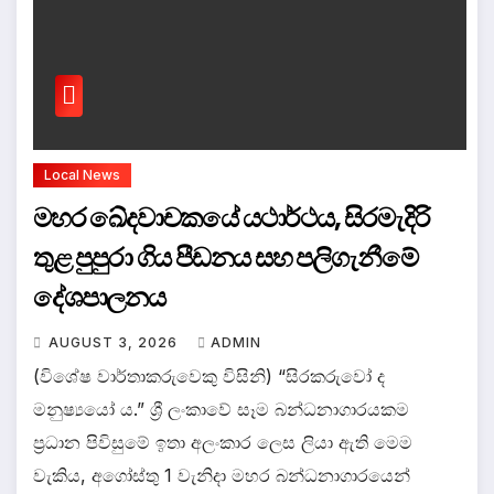
Local News
මහර ඛේදවාචකයේ යථාර්ථය, සිරමැදිරි
තුළ පුපුරා ගිය පීඩනය සහ පලිගැනීමේ
දේශපාලනය
AUGUST 3, 2026
ADMIN
(විශේෂ වාර්තාකරුවෙකු විසිනි) “සිරකරුවෝ ද
මනුෂ්‍යයෝ ය.” ශ්‍රී ලංකාවේ සෑම බන්ධනාගාරයකම
ප්‍රධාන පිවිසුමේ ඉතා අලංකාර ලෙස ලියා ඇති මෙම
වැකිය, අගෝස්තු 1 වැනිදා මහර බන්ධනාගාරයෙන්