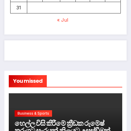
31
« Jul
You missed
Business & Sports
හෙල්ල විසි කිරීමේ ක්‍රීඩක රුමේෂ්
තරංගට සැරයන් නිලයට උසස්වීමක්.