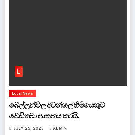
Local News
බෙල්ලන්විල අවන්හල් හිමියෙකුට
වෙඩිතබා ඝාතනය කරයි.
JULY 25, 2026
ADMIN