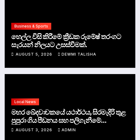
Business & Sports
හෙල්ල විසි කිරීමේ ක්‍රීඩක රුමේෂ් තරංගට
සැරයන් නිලයට උසස්වීමක්.
AUGUST 5, 2026
DEWMI TALISHA
Local News
මහර ඛේදවාචකයේ යථාර්ථය, සිරමැදිරි තුළ
පුපුරා ගිය පීඩනය සහ පලිගැනීමේ
දේශපාලනය
AUGUST 3, 2026
ADMIN