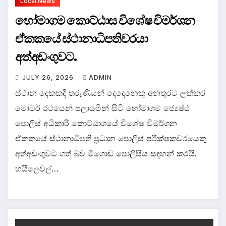
Local News
හෝමාගම කොට්ඨාස විශේෂ විමර්ශන
ඒකකයේ ස්ථානාධිපතිවරයා
අත්අඩංගුවට.
JULY 26, 2026
ADMIN
ස්ථාන දෙකකදී තරුණියන් දෙදෙනෙකු අනතුරට ලක්කර
මෝටර් රථයෙන් පලායමින් සිටි හෝමාගම ජ්‍යෙෂ්ඨ
පොලිස් අධිකාරී කොට්ඨාශයේ විශේෂ විමර්ශන
ඒකකයේ ස්ථානාධිපති ප්‍රධාන පොලිස් පරීක්ෂකවරයෙකු
අත්අඩංගුවට ගත් බව මීගොඩ පොලීසිය සඳහන් කරයි.
හයිලෙවල්…