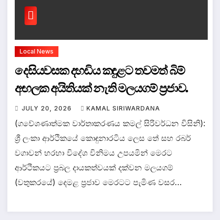
Local News
දෙසියවසක දහඩිය කඳුළට තවමත් බිම්
අඟලක අයිතියක් නැති මලයගම් ප්‍රජාව.
JULY 20, 2026
KAMAL SIRIWARDANA
(ගවේශණාත්මක වාර්තාකරණය කමල් සිරිවර්ධන විසිනි):
ශ්‍රී ලංකා ආර්ථිකයේ කොඳුනාරටිය ලෙස තේ සහ රබර්
වගාවන් හරහා විදේශ විනිමය උපයමින් මෙරට
ආර්ථිකයට ප්‍රබල දායකත්වයක් දක්වන මලයගම්
(වතුකරයේ) දෙමළ ප්‍රජාව මෙරටට පැමිණ වසර…