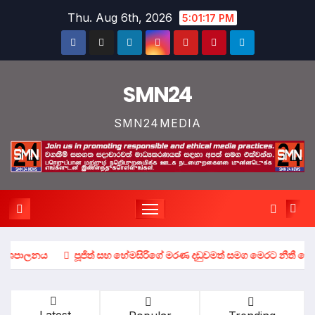
Skip
Thu. Aug 6th, 2026
5:01:18 PM
to
content
SMN24
SMN24MEDIA
පූජිත් සහ හේමසිරිගේ මරණ දඩුවමත් සමග මෙරට නීතී ක්‍රේෂ්ත්‍රය තුල සිදු