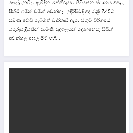
බෙල්ලන්විල ඇවිදින මන්තීරුවට පිවිසෙන ස්ථානය අසල
පිහිටි ෆයින් ඩයින් අවන්හල ඉදිරිපිටදී අද රාත්‍රී 7.45ට
පමණ වෙඩි තැබීමක් වාර්තාවී ඇත. ස්කූටි වර්ගයේ
යතුරුපැදියකින් පැමිණි පුද්ගලයන් දෙදෙනෙකු විසින්
අවන්හල අසල සිටි එහි…