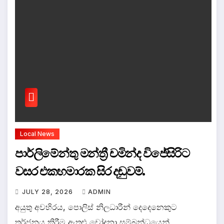
Local News
පාර්ලිමේන්තු මන්ත්‍රී චමින්ද විජේසිරිට
වසර එකහමාරක සිර දඬුවම්.
JULY 28, 2026
ADMIN
අයුතු අවහිරය, පොලිස් නිලධාරීන් දෙදෙනෙකුට
තර්ජනය කිරීම ඇතුළු චෝදනා සම්බන්ධයෙන්