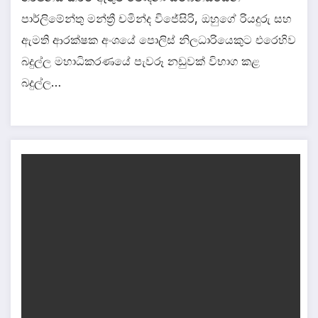
පාර්ලිමේන්තු මන්ත්‍රී චමින්ද විජේසිරි, ඔහුගේ රියදුරු සහ
ඇමති ආරක්ෂක අංශයේ පොලිස් නිලධාරියෙකුට එරෙහිව
බදුල්ල මහාධිකරණයේ පැවරූ නඩුවක් විභාග කළ
බදුල්ල…