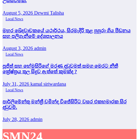
උසස්වීමක්.
August 5, 2026
Dewmi Talisha
Local News
මහර ඛේදවාචකයේ යථාර්ථය, සිරමැදිරි තුළ පුපුරා ගිය පීඩනය
සහ පලිගැනීමේ දේශපාලනය
August 3, 2026
admin
Local News
පූජිත් සහ හේමසිරිගේ මරණ දඩුවමත් සමග මෙරට නීතී
ක්‍රේෂ්ත්‍රය තුල සිදුව ඇත්තේ කුමක්ද ?
July 31, 2026
kamal siriwardana
Local News
පාර්ලිමේන්තු මන්ත්‍රී චමින්ද විජේසිරිට වසර එකහමාරක සිර
දඬුවම්.
July 28, 2026
admin
SMN24