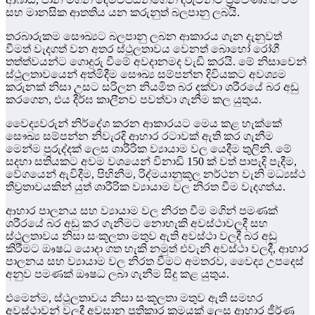
සහ මානසික ආතතිය යන කරුනුත් බලපානු ලබයි.
තරබාරුකම සෞඛ්‍යට බලපානු ලබන ආකාරය ගැන දැනුවත්
වීමත් වැදගත් වන අතර ස්ථූලතාවය වෙනත් බොහෝ රෝගී
තත්ත්වයන්ට ගොදුරු වීමේ අවදානමද වැඩි කරයි. මේ නිසාවෙන්
ස්ථූලතාවයෙන් අත්මිදීම සෞඛ්‍ය සම්පන්න දිවියකට අවශ්‍යම
කරුනක් නිසා උසට සරිලන නියමිත බර දක්වා ශරීරයේ බර අඩු
කරගෙන, එය දීර්ඝ කාලීනව පවත්වා ගැනීම කල යුතුය.
වෛද්‍යවරුන් නිර්දේශ කරන ආකාරයට මෙය කළ හැක්කේ
සෞඛ්‍ය සම්පන්න නිවැරදි ආහාර රටාවක් ඇති කර ගැනීම
මෙන්ම පුරුද්දක් ලෙස ශාරීරික ව්‍යායාම වල යෙදීම තුලිනි. මේ
සදහා සතියකට අවම වශයෙන් විනාඩි 150 ක් වත් පාපැදි පැදීම,
වේගයෙන් ඇවිදීම, පිහිනීම, රිද්මයානුකූල නර්ථන වැනි මධ්‍යස්ථ
තීව්‍රතාවයකින් යුත් ශාරීරික ව්‍යායාම වල නිරත වීම වැදගත්ය.
ආහාර පාලනය සහ ව්‍යායාම වල නිරත වීම මගින් පමණක්
ශරීරයේ බර අඩු කර ගැනීමට නොහැකි අවස්ථාවලදී සහ
ස්ථූලතාවය නිසා සංකූලතා මතුව ඇති අවස්ථා වලදී බර අඩු
කිරීමට ඖෂධ යොදා ගත හැකි නමුත් එවැනි අවස්ථා වලදී, ආහාර
පාලනය සහ ව්‍යායාම වල නිරත වීමට අමතරව, වෛද්‍ය උපදෙස්
අනුව පමණක් ඖෂධ ලබා ගැනීම සිදු කළ යුතුය.
එමෙන්ම, ස්ථූලතාවය නිසා සංකූලතා මතුව ඇති සමහර
අවස්ථාවන් වලදී අවසාන ප්‍රතිකාර ක්‍රමයක් ලෙස ආහාර ජීර්ණ