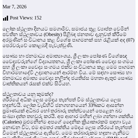
Mar 7, 2026
Post Views:
152
ලෝක ස්ථුලතා දිනයට සමගාමීව, සමාජය තුළ ව්‍යාප්ත වෙමින්
පවතින ස්ථුලතාවය (Obesity) පිළිබඳ ජනතාව දැනුවත් කිරීමේ
අරමුණින් සංවිධානය කළ විශේෂ පාගමනක් සහ රැළියක් අද (07)
පෙරවරුවේ කොළඹදී පැවැත්වුණි.
සෞඛ්‍ය හා ජනමාධ්‍ය අමාත්‍යාංශය, ශ්‍රී ලංකා පෝෂණ විශේෂඥ
වෛද්‍යවරුන්ගේ විද්‍යායතනය, ශ්‍රී ලංකා පෝෂණ වෛද්‍ය සංගමය
සහ ශ්‍රී ලංකා වෛද්‍ය සංගමය එක්ව සංවිධානය කළ මෙම පාගමන
විහාරමහාදේවි උද්‍යානයෙන් ආරම්භ විය. මේ සඳහා සෞඛ්‍ය හා
ජනමාධ්‍ය අමාත්‍ය වෛද්‍ය නලින්ද ජයතිස්ස මහතා ඇතුළු සෞඛ්‍ය
වෘත්තිකයන් රැසක් එක්ව සිටියහ.
ස්ථුලතාවය යනු කුමක්ද?
ශරීරයේ අධික ලෙස මේදය තැන්පත් වීම ස්ථූලතාවය ලෙස
හඳුන්වයි. ලෝක වැඩිහිටි ජනගහනයෙන් 33%කට ආසන්න
ප්‍රමාණයක් අධිබර හෝ තරබාරු තත්ත්වයෙන් පෙළෙන බව
සංඛ්‍යා දත්ත තහවුරු කරයි. අප ආහාර මඟින් ලබා ගන්නා ශක්තිය
(Calories) මුළුමනින්ම අපගේ දෛනික ක්‍රියාකාරකම් සඳහා වැය
නොවන විට, එම අමතර ශක්තිය මේදය ලෙස ශරීරයේ තැන්පත්
වීමෙන් ස්ථූලතාවය ඇතිවේ. මෙම තරබාරුකම හඳුනා ගැනීමට