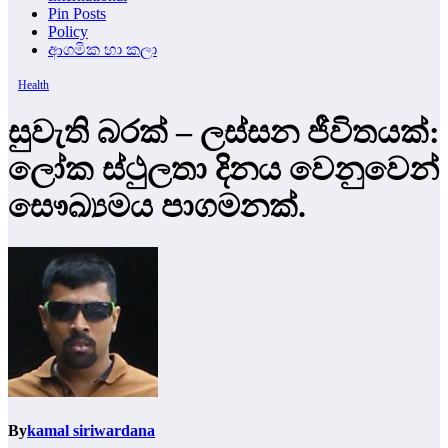
Pin Posts
Policy
ආගමික හා කලා
Health
සුවැති බරක් – ලස්සන ජීවිතයක්:
ලෝක ස්ථුලතා දිනය වෙනුවෙන්
සෞඛ්‍යමය පාගමනක්.
By
kamal siriwardana