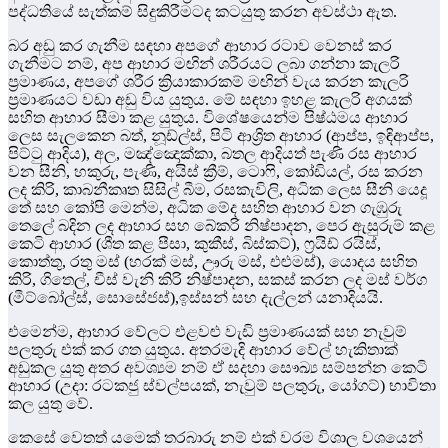
පද්ධතියේ සැත්කම් සිදුකිරීමටද කටයුතු කරන අවස්ථා ඇත.
බර අඩු කර ගැනීම සඳහා අපගේ ආහාර රටාව වෙනස් කර
ගැනීමට නම්, අප ආහාර මඟින් ශරීරයට ලබා ගන්නා කැලරි
ප්‍රමාණය, අපගේ ශරීර ක්‍රියාකාරකම් මඟින් වැය කරන කැලරි
ප්‍රමාණයට වඩා අඩු විය යුතුය. මේ සඳහා ඉහළ කැලරි අගයක්
සහිත ආහාර සීමා කළ යුතුය. විශේෂයෙන්ම පිෂ්ඨමය ආහාර
ලෙස සැලකෙන බත්, නූඩ්ල්ස්, පිටි ආශ්‍රිත ආහාර (ආප්ප, ඉඳිආප්ප,
පිට්ටු ආදිය), අල, මඤ්ඤොක්කා, බතල ආදියත් පැණි රස ආහාර
වන සීනි, හකුරු, පැණි, අයිස් ක්‍රීම්, ටොෆි, කෝඩියල්, රස කරන
ලද කිරි, කාබනීකෘත සිසිල් බීම, රසකැවිලි, අධික ලෙස සීනි යෙදූ
තේ සහ කෝපි මෙන්ම, අධික මේද සහිත ආහාර වන ගැඹුරු
තෙලේ බදින ලද ආහාර සහ බේකරි නිෂ්පාදන, පෙර ඇසුරුම් කළ
කෙටි ආහාර (ශීත කළ පීසා, කුකීස්, බිස්කට්), ෆ්‍රයිඩ් රයිස්,
කොත්තු, රතු මස් (හරක් මස්, ඌරු මස්, එළුමස්), යොදය සහිත
කිරි, ගිතෙල්, චීස් වැනි කිරි නිෂ්පාදන, සකස් කරන ලද මස් වර්ග
(මීට්බෝල්ස්, සොසේජස්),ඉස්සන් සහ දැල්ලන් යනාදියයි.
එමෙන්ම, ආහාර වේලට එළවළු වැඩි ප්‍රමාණයක් සහ නැවුම්
පලතුරු එක් කර ගත යුතුය. අතරමැදි ආහාර වේල් හැකිතාක්
අඩුකල යුතු අතර අවශ්‍යම නම් ඒ සදහා සෞඛ්‍ය සම්පන්න කෙටි
ආහාර (උදා: රටකජු ස්වල්පයක්, නැවුම් පලතුරු, යෝගට්) භාවිතා
කල යුතු වේ.
කෙසේ වෙතත් යමෙක් තරබාරු නම් එක් වරම විශාල වශයෙන්