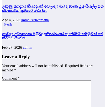
උකුණු කරදරය හිසරදයක් වෙලාද ? ඔබ දැනගත යුතු සියල්ල සහ
ස්වාභාවික ප්‍රතිකාර මෙන්න.
Apr 4, 2026
kamal siriwardana
Health
වෛද්‍ය අධ්‍යාපනය පිළිබඳ ප්‍රතිපත්තියක් සැකසීමට කමිටුවක් පත්
කිරීමට පියවර.
Feb 27, 2026
admin
Leave a Reply
Your email address will not be published.
Required fields are
marked
*
Comment
*