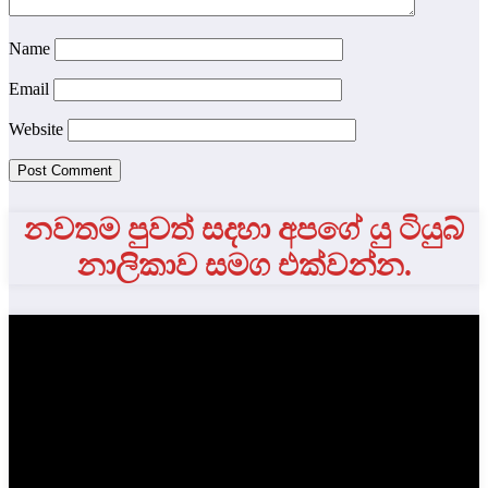
Name
Email
Website
නවතම පුවත් සදහා අපගේ යු ටියුබ්
නාලිකාව සමග එක්වන්න.