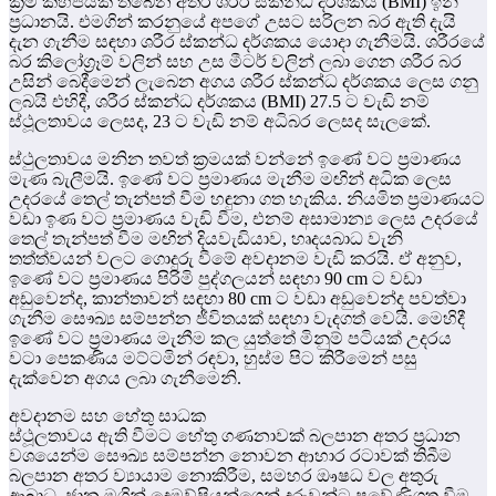
ක්‍රම කිහිපයක් තිබෙන අතර ශරීර ස්කන්ධ දර්ශකය (BMI) ඉන්
ප්‍රධානයි. එමගින් කරනුයේ අපගේ උසට සරිලන බර ඇති දැයි
දැන ගැනීම සඳහා ශරීර ස්කන්ධ දර්ශකය යොදා ගැනීමයි. ශරීරයේ
බර කිලෝග්‍රෑම් වලින් සහ උස මීටර් වලින් ලබා ගෙන ශරීර බර
උසින් බෙදීමෙන් ලැබෙන අගය ශරීර ස්කන්ධ දර්ශකය ලෙස ගනු
ලබයි එහිදී, ශරීර ස්කන්ධ දර්ශකය (BMI) 27.5 ට වැඩි නම්
ස්ථූලතාවය ලෙසද, 23 ට වැඩි නම් අධිබර ලෙසද සැලකේ.
ස්ථුලතාවය මනින තවත් ක්‍රමයක් වන්නේ ඉණේ වට ප්‍රමාණය
මැණ බැලීමයි. ඉණේ වට ප්‍රමාණය මැනීම මඟින් අධික ලෙස
උදරයේ තෙල් තැන්පත් වීම හඳුනා ගත හැකිය. නියමිත ප්‍රමාණයට
වඩා ඉණ වට ප්‍රමාණය වැඩි වීම, එනම් අසාමාන්‍ය ලෙස උදරයේ
තෙල් තැන්පත් වීම මඟින් දියවැඩියාව, හෘදයබාධ වැනි
තත්ත්වයන් වලට ගොදුරු වීමේ අවදානම වැඩි කරයි. ඒ අනුව,
ඉණේ වට ප්‍රමාණය පිරිමි පුද්ගලයන් සඳහා 90 cm ට වඩා
අඩුවෙන්ද, කාන්තාවන් සඳහා 80 cm ට වඩා අඩුවෙන්ද පවත්වා
ගැනීම සෞඛ්‍ය සම්පන්න ජීවිතයක් සඳහා වැදගත් වෙයි. මෙහිදී
ඉණේ වට ප්‍රමාණය මැනීම කල යුත්තේ මිනුම් පටියක් උදරය
වටා පෙකණිය මට්ටමින් රඳවා, හුස්ම පිට කිරීමෙන් පසු
දැක්වෙන අගය ලබා ගැනීමෙනි.
අවදානම සහ හේතු සාධක
ස්ථූලතාවය ඇති වීමට හේතු ගණනාවක් බලපාන අතර ප්‍රධාන
වශයෙන්ම සෞඛ්‍ය සම්පන්න නොවන ආහාර රටාවක් තිබීම
බලපාන අතර ව්‍යායාම නොකිරීම, සමහර ඖෂධ වල අතුරු
ආබාධ, ජාන මගින් දෙමව්පියන්ගෙන් දරුවන්ට ප්‍රවේණිගත වීම