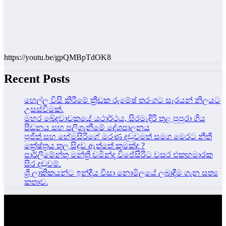
https://youtu.be/gpQMBpTdOK8
Recent Posts
හෙල්ල විසි කිරීමේ ක්‍රීඩක රුමේෂ් තරංගට සැරයන් නිලයට
උසස්වීමක්.
මහර ඛේදවාචකයේ යථාර්ථය, සිරමැදිරි තුළ පුපුරා ගිය
පීඩනය සහ පලිගැනීමේ දේශපාලනය
පූජිත් සහ හේමසිරිගේ මරණ දඩුවමත් සමග මෙරට නීතී
ක්‍රේෂ්ත්‍රය තුල සිදුව ඇත්තේ කුමක්ද ?
පාර්ලිමේන්තු මන්ත්‍රී චමින්ද විජේසිරිට වසර එකහමාරක
සිර දඬුවම්.
ශ්‍රී ලාකිකයන්ට ඉන්දීය වීසා නොමිලයේ ලබාදීම ගැන සත්‍ය
කතාව.