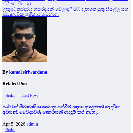
කිරීමට පියවර.
navigation
උකුණු කරදරය හිසරදයක් වෙලාද ? ඔබ දැනගත යුතු සියල්ල සහ
ස්වාභාවික ප්‍රතිකාර මෙන්න.
By
kamal siriwardana
Related Post
Health
Local News
පශ්චාත් සීමාවාසික වෛද්‍ය පත්වීම් සඳහා අයදුම්පත් කැඳවීම
අවසන්. වෛද්‍යවරු කොටසක් අයදුම් කර නැහැ.
Apr 5, 2026
admin
Health