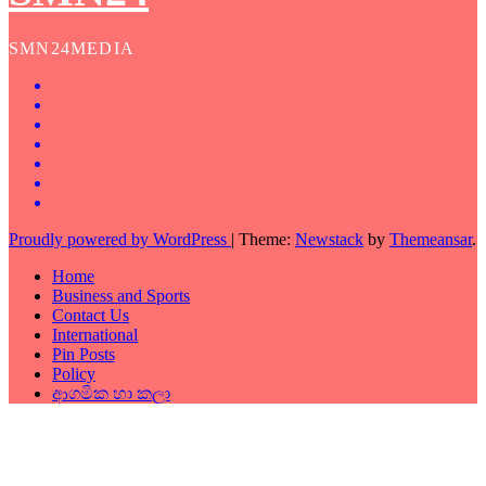
SMN24MEDIA
Proudly powered by WordPress
|
Theme:
Newstack
by
Themeansar
.
Home
Business and Sports
Contact Us
International
Pin Posts
Policy
ආගමික හා කලා