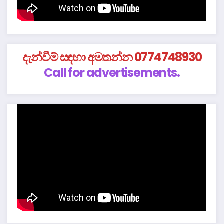
දැන්වීම් සඳහා අමතන්න 0774748930
Call for advertisements.