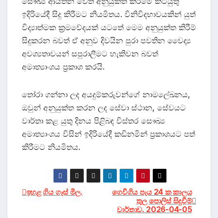
සෞඛ්‍ය ආයතන වෙත අනුයුක්ත කිරීමේ කටයුතු
ඉදිරියේදී සිදු කිරීමට නියමිතය. විනිවිදභාවයකින් යුත්
විද්‍යාත්මක ක්‍රමවේදයක් යටතේ මෙම අනුයුක්ත කිරීම්
සිදුකරන බවත් ඒ අනුව දිවයින පුරා පවතින වෛද්‍ය
අවශ්‍යතාවයන් සපුරාලීමට හැකිවන බවත්
අමාත්‍යාංශය ප්‍රකාශ කරයි.
තෝරා ගන්නා ලද අයදුම්කරුවන්ගේ නාමලේඛනය,
ඔවුන් අනුයුක්ත කරන ලද සේවා ස්ථාන, සේවයට
වාර්තා කළ යුතු දිනය පිළිබඳ විස්තර සෞඛ්‍ය
අමාත්‍යාංශය විසින් ඉදිරියේදී කඩිනමින් ප්‍රකාශයට පත්
කිරීමට නියමිතය.
Post
ඉහළ ගිය ගෑස් මිල.
ගෙවීගිය පැය 24 ක කාලය
තුල පොලිස් සිදුවීම්
වාර්තාව. 2026-04-05
navigation