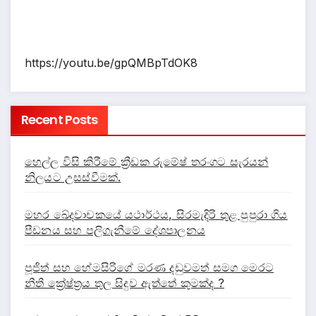
https://youtu.be/gpQMBpTdOK8
Recent Posts
හෙල්ල විසි කිරීමේ ක්‍රීඩක රුමේෂ් තරංගට සැරයන්
නිලයට උසස්වීමක්.
මහර ඛේදවාචකයේ යථාර්ථය, සිරමැදිරි තුළ පුපුරා ගිය
පීඩනය සහ පලිගැනීමේ දේශපාලනය
පූජිත් සහ හේමසිරිගේ මරණ දඩුවමත් සමග මෙරට
නීතී ක්‍රේෂ්ත්‍රය තුල සිදුව ඇත්තේ කුමක්ද ?