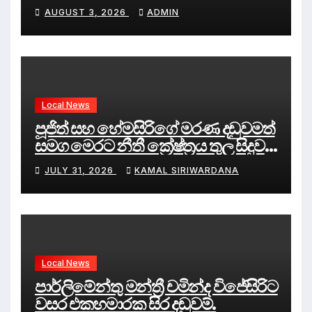
දේශපාලනය
AUGUST 3, 2026
ADMIN
Local News
පූජිත් සහ හේමසිරිගේ මරණ දඩුවමත්
සමග මෙරට නීතී ක්‍රේෂ්ත්‍රය තුල සිදුව
ඇත්තේ කුමක්ද ?
JULY 31, 2026
KAMAL SIRIWARDANA
Local News
පාර්ලිමේන්තු මන්ත්‍රී චමින්ද විජේසිරිට
වසර එකහමාරක සිර දඬුවම්.