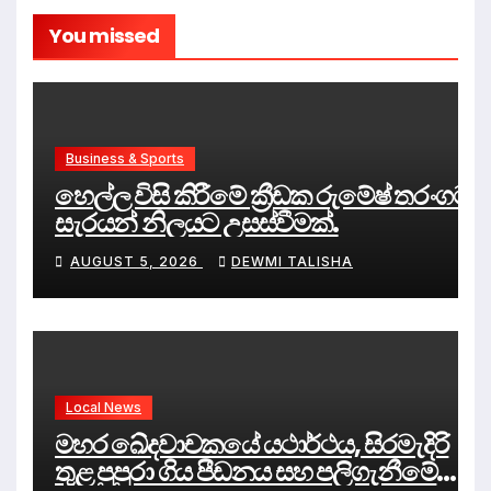
You missed
Business & Sports
හෙල්ල විසි කිරීමේ ක්‍රීඩක රුමේෂ් තරංගට
සැරයන් නිලයට උසස්වීමක්.
AUGUST 5, 2026
DEWMI TALISHA
Local News
මහර ඛේදවාචකයේ යථාර්ථය, සිරමැදිරි
තුළ පුපුරා ගිය පීඩනය සහ පලිගැනීමේ