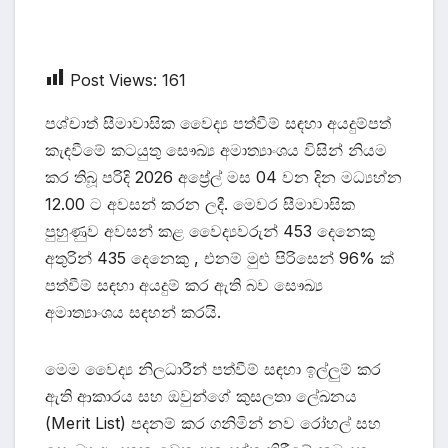
Post Views:
161
පශ්චාත් සීමාවාසික වෛද්‍ය පත්වීම් සඳහා අයදුම්පත්
කැඳවීමේ කටයුතු සෞඛ්‍ය අමාත්‍යාංශය විසින් නියම
කර තිබූ පරිදි 2026 අප්‍රේල් මස 04 වන දින මධ්‍යහ්න
12.00 ට අවසන් කරන ලදී. මෙවර සීමාවාසික
පුහුණුව අවසන් කළ වෛද්‍යවරුන් 453 දෙනෙකු
අතුරින් 435 දෙනෙකු , එනම් මුළු පිරිසෙන් 96% ක්
පත්වීම් සඳහා අයදුම් කර ඇති බව සෞඛ්‍ය
අමාත්‍යාංශය සඳහන් කරයි.
මෙම වෛද්‍ය නිලධාරීන් පත්වීම් සඳහා ඉල්ලුම් කර
ඇති ආකාරය සහ ඔවුන්ගේ කුසලතා ලේඛනය
(Merit List) පදනම් කර ගනිමින් නව රෝහල් සහ