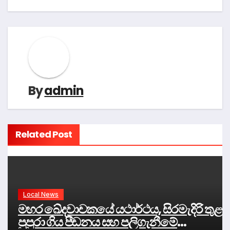
By
admin
Related Post
Local News
මහර ඛේදවාචකයේ යථාර්ථය, සිරමැදිරි තුළ
පුපුරා ගිය පීඩනය සහ පලිගැනීමේ