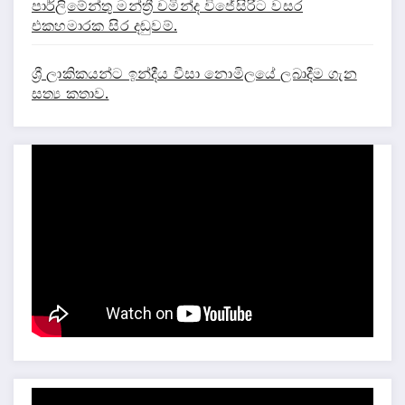
පාර්ලිමේන්තු මන්ත්‍රී චමින්ද විජේසිරිට වසර
එකහමාරක සිර දඬුවම්.
ශ්‍රී ලාකිකයන්ට ඉන්දීය වීසා නොමිලයේ ලබාදීම ගැන
සත්‍ය කතාව.