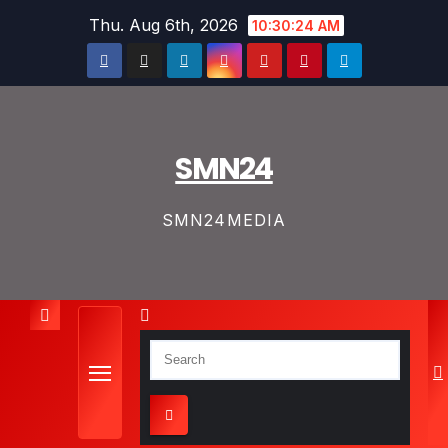
Skip
Thu. Aug 6th, 2026
10:30:25 AM
to
content
SMN24
SMN24MEDIA