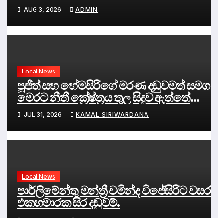
දේශපාලනය
AUG 3, 2026
ADMIN
Local News
පූජිත් සහ හේමසිරිගේ මරණ දඩුවමත් සමග
මෙරට නීතී ක්‍රේෂ්ත්‍රය තුල සිදුව ඇත්තේ
කුමක්ද ?
JUL 31, 2026
KAMAL SIRIWARDANA
Local News
පාර්ලිමේන්තු මන්ත්‍රී චමින්ද විජේසිරිට වසර
එකහමාරක සිර දඬුවම්.