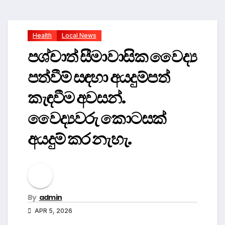
Health
Local News
පශ්චාත් සීමාවාසික වෛද්‍ය
පත්වීම් සඳහා අයදුම්පත්
කැඳවීම අවසන්.
වෛද්‍යවරු කොටසක්
අයදුම් කර නැහැ.
By
admin
APR 5, 2026