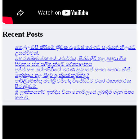
Recent Posts
හෙල්ල විසි කිරීමේ ක්‍රීඩක රුමේෂ් තරංගට සැරයන් නිලයට
උසස්වීමක්.
මහර ඛේදවාචකයේ යථාර්ථය, සිරමැදිරි තුළ පුපුරා ගිය
පීඩනය සහ පලිගැනීමේ දේශපාලනය
පූජිත් සහ හේමසිරිගේ මරණ දඩුවමත් සමග මෙරට නීතී
ක්‍රේෂ්ත්‍රය තුල සිදුව ඇත්තේ කුමක්ද ?
පාර්ලිමේන්තු මන්ත්‍රී චමින්ද විජේසිරිට වසර එකහමාරක
සිර දඬුවම්.
ශ්‍රී ලාකිකයන්ට ඉන්දීය වීසා නොමිලයේ ලබාදීම ගැන සත්‍ය
කතාව.