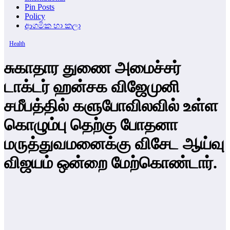
Pin Posts
Policy
ආගමික හා කලා
Health
சுகாதார துணை அமைச்சர்
டாக்டர் ஹன்சக விஜேமுனி
சமீபத்தில் களுபோவிலவில் உள்ள
கொழும்பு தெற்கு போதனா
மருத்துவமனைக்கு விசேட ஆய்வு
விஜயம் ஒன்றை மேற்கொண்டார்.