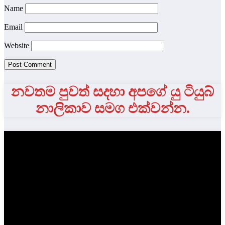
Name
Email
Website
නවතම පුවත් සදහා අපගේ යු ටියුබ්
නාලිකාව සමග එක්වන්න.