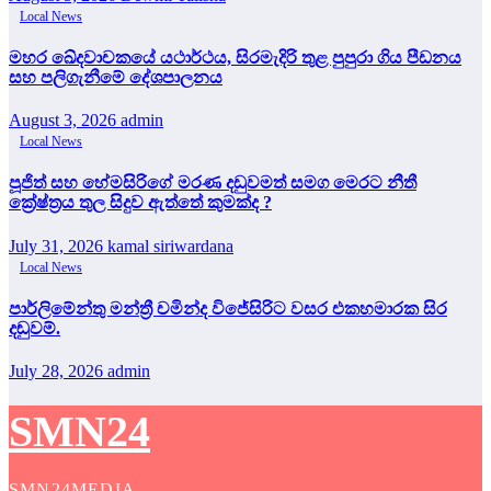
Local News
මහර ඛේදවාචකයේ යථාර්ථය, සිරමැදිරි තුළ පුපුරා ගිය පීඩනය
සහ පලිගැනීමේ දේශපාලනය
August 3, 2026
admin
Local News
පූජිත් සහ හේමසිරිගේ මරණ දඩුවමත් සමග මෙරට නීතී
ක්‍රේෂ්ත්‍රය තුල සිදුව ඇත්තේ කුමක්ද ?
July 31, 2026
kamal siriwardana
Local News
පාර්ලිමේන්තු මන්ත්‍රී චමින්ද විජේසිරිට වසර එකහමාරක සිර
දඬුවම්.
July 28, 2026
admin
SMN24
SMN24MEDIA