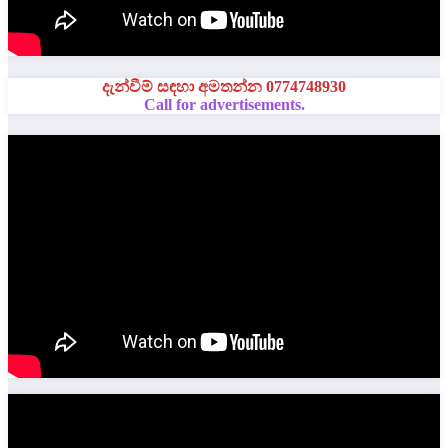
දැන්වීම් සඳහා අමතන්න 0774748930
Call for advertisements.