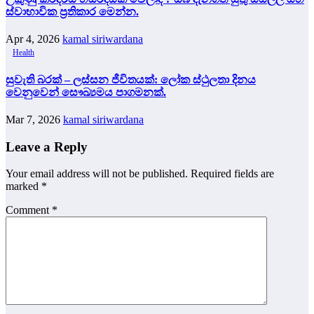
ස්වාභාවික ප්‍රතිකාර මෙන්න.
Apr 4, 2026
kamal siriwardana
Health
සුවැති බරක් – ලස්සන ජීවිතයක්: ලෝක ස්ථුලතා දිනය
වෙනුවෙන් සෞඛ්‍යමය පාගමනක්.
Mar 7, 2026
kamal siriwardana
Leave a Reply
Your email address will not be published.
Required fields are
marked
*
Comment
*