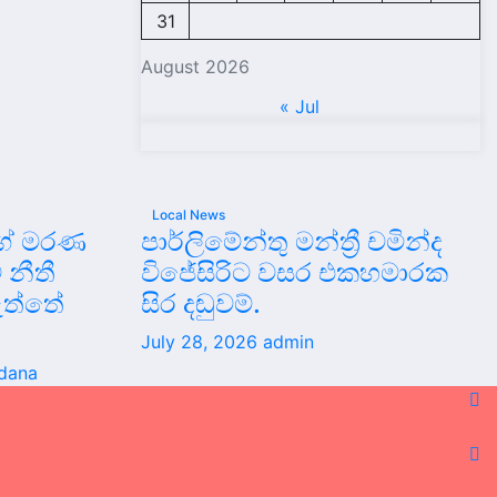
31
August 2026
« Jul
Local News
ිගේ මරණ
පාර්ලිමේන්තු මන්ත්‍රී චමින්ද
 නීතී
විජේසිරිට වසර එකහමාරක
ව ඇත්තේ
සිර දඬුවම්.
July 28, 2026
admin
rdana