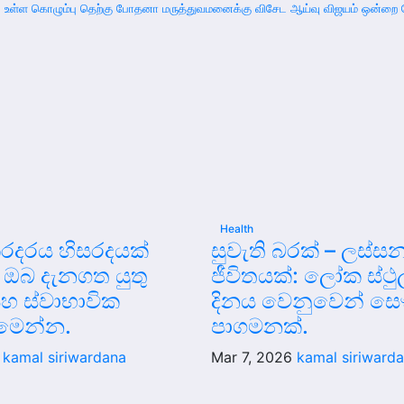
் உள்ள கொழும்பு தெற்கு போதனா மருத்துவமனைக்கு விசேட ஆய்வு விஜயம் ஒன்றை 
Health
රදරය හිසරදයක්
සුවැති බරක් – ලස්ස
 ඔබ දැනගත යුතු
ජීවිතයක්: ලෝක ස්ථ
සහ ස්වාභාවික
දිනය වෙනුවෙන් සෞ
ර මෙන්න.
පාගමනක්.
6
kamal siriwardana
Mar 7, 2026
kamal siriward