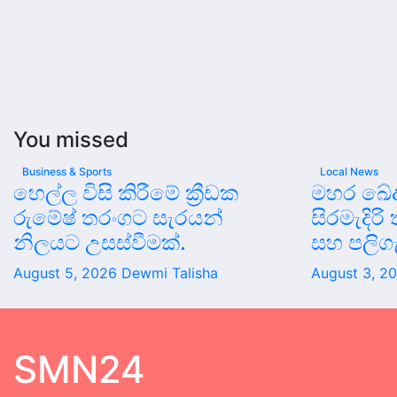
You missed
Business & Sports
Local News
හෙල්ල විසි කිරීමේ ක්‍රීඩක
මහර ඛේද
රුමේෂ් තරංගට සැරයන්
සිරමැදිරි
නිලයට උසස්වීමක්.
සහ පලිග
August 5, 2026
Dewmi Talisha
August 3, 2
SMN24