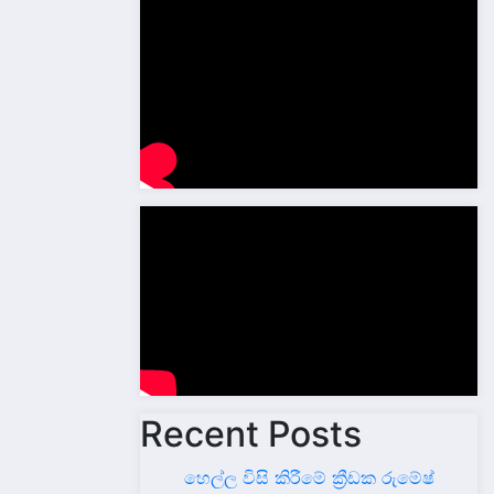
Recent Posts
හෙල්ල විසි කිරීමේ ක්‍රීඩක රුමේෂ්