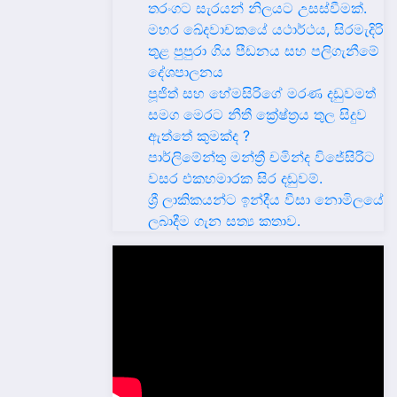
තරංගට සැරයන් නිලයට උසස්වීමක්.
මහර ඛේදවාචකයේ යථාර්ථය, සිරමැදිරි
තුළ පුපුරා ගිය පීඩනය සහ පලිගැනීමේ
දේශපාලනය
පූජිත් සහ හේමසිරිගේ මරණ දඩුවමත්
සමග මෙරට නීතී ක්‍රේෂ්ත්‍රය තුල සිදුව
ඇත්තේ කුමක්ද ?
පාර්ලිමේන්තු මන්ත්‍රී චමින්ද විජේසිරිට
වසර එකහමාරක සිර දඬුවම්.
ශ්‍රී ලාකිකයන්ට ඉන්දීය වීසා නොමිලයේ
ලබාදීම ගැන සත්‍ය කතාව.