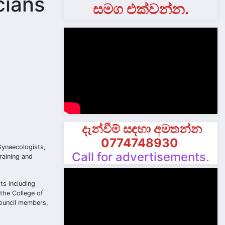
cians
සමග එක්වන්න.
දැන්වීම් සඳහා අමතන්න
0774748930
Gynaecologists,
Call for advertisements.
raining and
ts including
the College of
ouncil members,