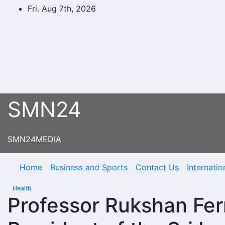
Skip
Fri. Aug 7th, 2026
to
content
SMN24
SMN24MEDIA
Home
Business and Sports
Contact Us
Internatio
Health
Professor Rukshan Fer