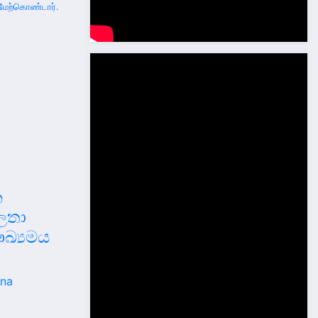
மேற்கொண்டார்.
න
ුලතා
ඛ්‍යමය
ana