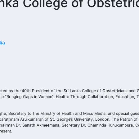
anka College of Obstetri
ia
ed as the 40th President of the Sri Lanka College of Obstetricians and 
me “Bringing Gaps in Women’s Health: Through Collaboration, Education, T
ghe, Secretary to the Ministry of Health and Mass Media, and special gues
rathnam Arulkumaran of St. George’s University, London. The Patron of 
Chairman Dr. Sanath Akmeemana, Secretary Dr. Chaminda Hunukumbura, C
resent.