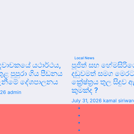
Local News
වාචකයේ යථාර්ථය,
පූජිත් සහ හේමසිර
 තුළ පුපුරා ගිය පීඩනය
දඩුවමත් සමග මෙරට
ැනීමේ දේශපාලනය
ක්‍රේෂ්ත්‍රය තුල සිදු
කුමක්ද ?
026
admin
July 31, 2026
kamal siriwa