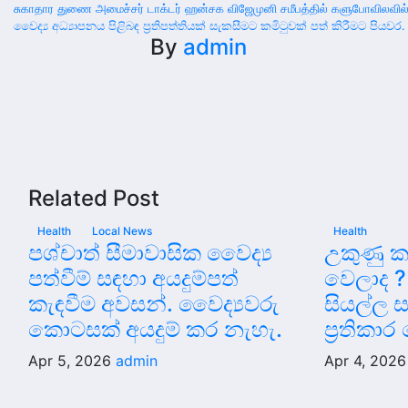
Post
சுகாதார துணை அமைச்சர் டாக்டர் ஹன்சக விஜேமுனி சமீபத்தில் களுபோவிலவில
වෛද්‍ය අධ්‍යාපනය පිළිබඳ ප්‍රතිපත්තියක් සැකසීමට කමිටුවක් පත් කිරීමට පියවර.
navigation
By
admin
Related Post
Health
Local News
Health
පශ්චාත් සීමාවාසික වෛද්‍ය
උකුණු ක
පත්වීම් සඳහා අයදුම්පත්
වෙලාද ?
කැඳවීම අවසන්. වෛද්‍යවරු
සියල්ල 
කොටසක් අයදුම් කර නැහැ.
ප්‍රතිකා
Apr 5, 2026
admin
Apr 4, 202