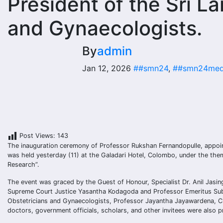
President of the Sri L
and Gynaecologists.
By
admin
Jan 12, 2026
##smn24
,
##smn24med
Post Views:
143
The inauguration ceremony of Professor Rukshan Fernandopulle, appoint
was held yesterday (11) at the Galadari Hotel, Colombo, under the the
Research”.
The event was graced by the Guest of Honour, Specialist Dr. Anil Jasin
Supreme Court Justice Yasantha Kodagoda and Professor Emeritus Suba
Obstetricians and Gynaecologists, Professor Jayantha Jayawardena, 
doctors, government officials, scholars, and other invitees were also p