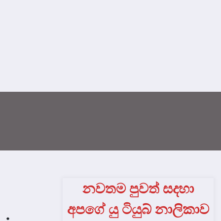
නවතම පුවත් සදහා
අපගේ යු ටියුබ් නාලිකාව