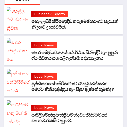
Business & Sports
හෙල්ල විසි කිරීමේ ක්‍රීඩක රුමේෂ් තරංගට සැරයන්
නිලයට උසස්වීමක්.
Local News
මහර ඛේදවාචකයේ යථාර්ථය, සිරමැදිරි තුළ පුපුරා
ගිය පීඩනය සහ පලිගැනීමේ දේශපාලනය
Local News
පූජිත් සහ හේමසිරිගේ මරණ දඩුවමත් සමග
මෙරට නීතී ක්‍රේෂ්ත්‍රය තුල සිදුව ඇත්තේ කුමක්ද ?
Local News
පාර්ලිමේන්තු මන්ත්‍රී චමින්ද විජේසිරිට වසර
එකහමාරක සිර දඬුවම්.