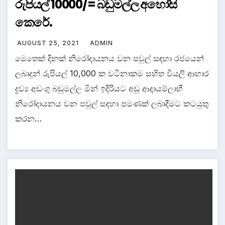
රුපියල් 10000/= බඩුමල්ල අහෝසි
කෙරේ.
AUGUST 25, 2021
ADMIN
මෙතෙක් දිනක් නිරෝදායනය වන පවුල් සඳහා රජයෙන්
ලබාදුන් රුපියල් 10,000 ක වටිනාකම සහිත වියලි ආහාර
ද්‍රව්‍ය අඩංගු බඩුමල්ල මින් ඉදිරියට අඩු ආදායම්ලාභී
නිරෝදායනය වන පවුල් සඳහා පමණක් ලබාදීමට කටයුතු
කරන…