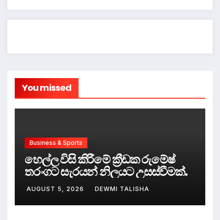
You missed
Business & Sports
හෙල්ල විසි කිරීමේ ක්‍රීඩක රුමේෂ්
තරංගට සැරයන් නිලයට උසස්වීමක්.
AUGUST 5, 2026
DEWMI TALISHA