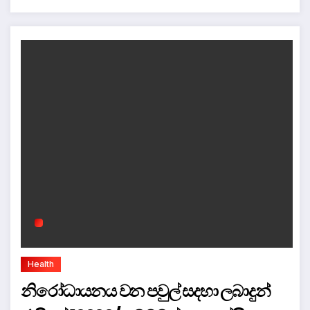
Health
නිරෝධායනය වන පවුල් සදහා ලබාදුන්