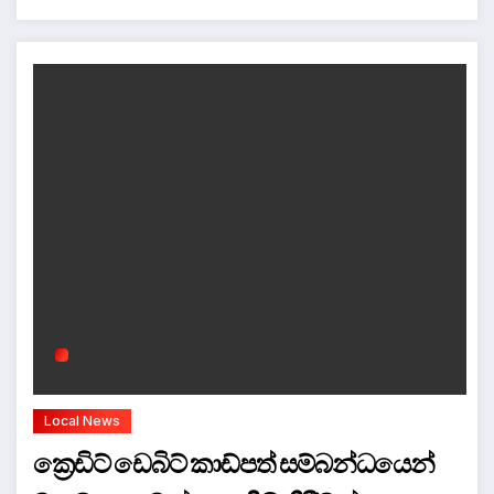
Local News
ක්‍රෙඩිට් ඩෙබිට් කාඩ්පත් සම්බන්ධයෙන්