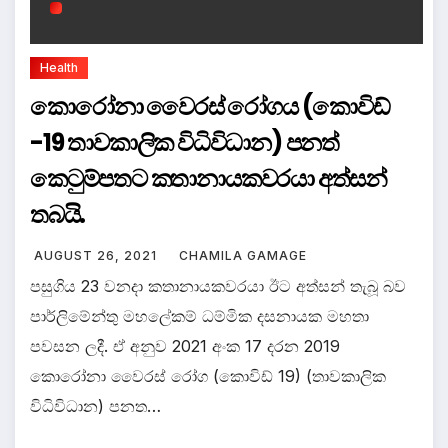
Health
කොරෝනා වෛරස් රෝගය (කොවිඩ්
-19 තාවකාලික විධිවිධාන) පනත්
කෙටුම්පතට කතානායකවරයා අත්සන්
තබයි.
AUGUST 26, 2021
CHAMILA GAMAGE
පසුගිය 23 වනදා කතානායකවරයා ඊට අත්සන් තැබූ බව
පාර්ලිමේන්තු මහලේකම් ධම්මික දසනායක මහතා
පවසන ලදී. ඒ අනුව 2021 අංක 17 දරන 2019
කොරෝනා වෛරස් රෝග (කොවිඩ් 19) (තාවකාලික
විධිවිධාන) පනත…