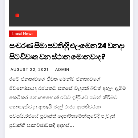
Local News
සංචරණ සීමා පවතිද්දී එලඹෙන 24 වනදා
සිට විවෘත වන ස්ථාන මොනවාද ?
AUGUST 22, 2021
ADMIN
රටේ ජනතාවගේ ජීවිත මෙන්ම ජනතාවගේ
ජීවනෝපායද රජයකට එකසේ වැදගත් බවත් අඟුලු දැමීම
කෙටිකර නොගතහොත් රටට ඉදිරියට ගමන් කිරීමට
නොහැකිවනු ඇතැයි මුදල් රාජ්‍ය ඇමතිවරයා
පවසයි.රජයේ ප්‍රවෘත්ති දෙපාර්තමේන්තුවේදී පැවැති
ප්‍රවෘත්ති සාකච්ඡාවකදී අදහස්…