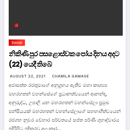
Social
නිකිණි පුර පසළොස්වක පෝය දිනය අදට
(22) යෙදී තිබේ
AUGUST 22, 2021
CHAMILA GAMAGE
අජාසත්ත රජතුමාගේ අනුග්‍රහය ඇතිව මහා කාශ්‍යප
මහරහතන් වහන්සේගේ ප්‍රධානත්වයෙන් ආනන්ද,
අනුරුද්ධ, උපාලි යන මහරහතන් වහන්සේලා ප්‍රමුඛ
පන්සියයක් මහරහතන් වහන්සේලාගේ සහභාගීත්වයෙන්
රජගහ නුවර වේහාර පර්වතයේ සප්ත පර්ණි ගුහාද්වාරය
ඉදිරිපිට ඉදිකරවූ අලංකාර…