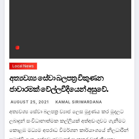
Local News
අත්‍යවශ්‍ය සේවා බලපත්‍ර විකුණන
ජාවාරමක් වේල්ලවීදියෙන් අසුවේ.
AUGUST 25, 2021
KAMAL SIRIWARDANA
අත්‍යවශ්‍ය සේවා බලපත්‍ර ව්‍යාජ ලෙස මුද්‍රණය කර මුදලට
ලබාදුන් සංවිධානාත්මක කල්ලියක් අත්අඩංගුවට ගැනීමට
කොළඹ මධ්‍යම අපරාධ විමර්ශන කාර්යාංශයේ නිලධාරීන්