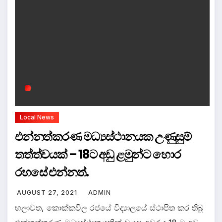
Local News
එන්නත්කරණ මධ්‍යස්ථානයක උණුසුම්
තත්ත්වයක් – 18ට අඩු ළමුන්ට හොර
රහසේ එන්නත්.
AUGUST 27, 2021
ADMIN
හලාවත, කොක්කවිල රජයේ විද්‍යාලයේ ස්ථාපිත කර තිබූ