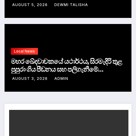
AUGUST 5, 2026
DEWMI TALISHA
Local News
මහර ඛේදවාචකයේ යථාර්ථය, සිරමැදිරි තුළ
පුපුරා ගිය පීඩනය සහ පලිගැනීමේ
දේශපාලනය
AUGUST 3, 2026
ADMIN