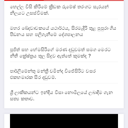
හෙල්ල විසි කිරීමේ ක්‍රීඩක රුමේෂ් තරංගට සැරයන්
නිලයට උසස්වීමක්.
මහර ඛේදවාචකයේ යථාර්ථය, සිරමැදිරි තුළ පුපුරා ගිය
පීඩනය සහ පලිගැනීමේ දේශපාලනය
පූජිත් සහ හේමසිරිගේ මරණ දඩුවමත් සමග මෙරට
නීතී ක්‍රේෂ්ත්‍රය තුල සිදුව ඇත්තේ කුමක්ද ?
පාර්ලිමේන්තු මන්ත්‍රී චමින්ද විජේසිරිට වසර
එකහමාරක සිර දඬුවම්.
ශ්‍රී ලාකිකයන්ට ඉන්දීය වීසා නොමිලයේ ලබාදීම ගැන
සත්‍ය කතාව.