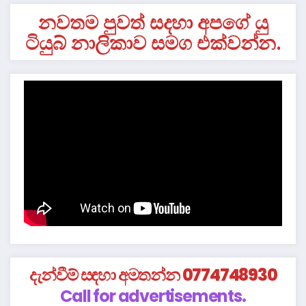
නවතම පුවත් සදහා අපගේ යු
ටියුබ් නාලිකාව සමග එක්වන්න.
දැන්වීම් සඳහා අමතන්න 0774748930
Call for advertisements.