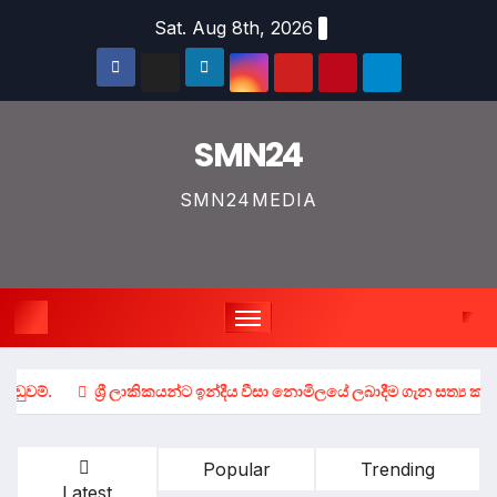
Skip
Sat. Aug 8th, 2026
to
content
SMN24
SMN24MEDIA
ශ්‍රී ලාකිකයන්ට ඉන්දීය වීසා නොමිලයේ ලබාදීම ගැන සත්‍ය කතාව.
හ
Popular
Trending
Latest