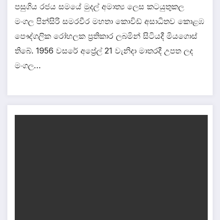
පසුගිය රජය සමයේ මුදල් අමාත්‍ය ලෙස කටයුතුකල
මංගල පින්සිරි සමරවීර මහතා කොවිඩ් අසාධිතව කොළඹ
පෞද්ගලික රෝහලක ප්‍රතිකාර ලබමින් සිටියදී මියගොස්
තිබේ. 1956 වසරේ අප්‍රේල් 21 වැනිදා මාතරදී උපත ලද
මංගල…