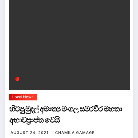
Local News
හිටපු මුදල් අමාත්‍ය මංගල සමරවීර මහතා
අභාවප්‍රාප්ත වෙයි
AUGUST 24, 2021
CHAMILA GAMAGE