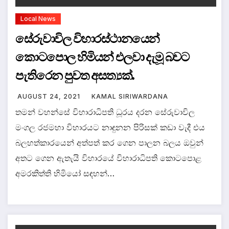
Local News
සේරුවාවිල විහාරස්ථානයෙන්
කොටපොල හිමියන් එලවා දැමූ බවට
පැතිරෙන පුවත අසත්‍යක්.
AUGUST 24, 2021
KAMAL SIRIWARDANA
තමන් වහන්සේ විහාරාධිපති ධූරය දරන සේරුවාවිල
මංගල රජමහා විහාරයට නාඳුනන පිරිසක් කඩා වැදී එය
බලහත්කාරයෙන් අත්පත් කර ගෙන පාලන බලය ඔවුන්
අතට ගෙන ඇතැයි විහාරයේ විහාරාධිපති කොටපොළ
අමරකිත්ති හිමියෝ සඳහන්…