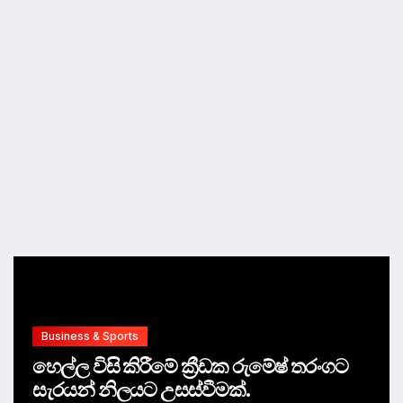
Business & Sports
හෙල්ල විසි කිරීමේ ක්‍රීඩක රුමේෂ් තරංගට
සැරයන් නිලයට උසස්වීමක්.