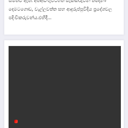
සමත්වී ඇත. අත්අඩංගුවටගත් සැකකරුවන් තිදෙනා
දෙමටගොඩ, වැල්ලවත්ත සහ ආදුරුප්පුවීදිය ප්‍රදේශවල
පදිංචිකරුවන්ය.එහිදී…