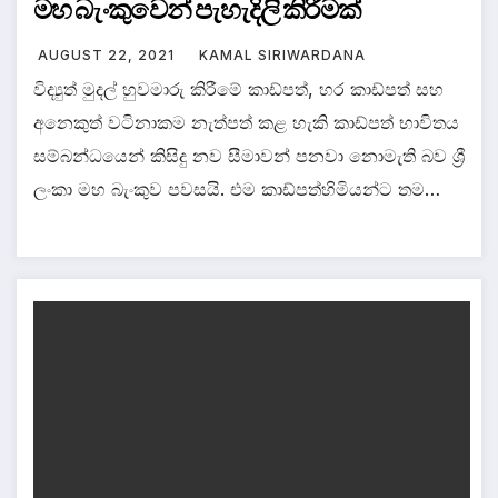
මහ බැංකුවෙන් පැහැදිලි කිරීමක්
AUGUST 22, 2021
KAMAL SIRIWARDANA
විද්‍යුත් මුදල් හුවමාරු කිරීමේ කාඩ්පත්, හර කාඩ්පත් සහ
අනෙකුත් වටිනාකම නැත්පත් කළ හැකි කාඩ්පත් භාවිතය
සම්බන්ධයෙන් කිසිදු නව සීමාවන් පනවා නොමැති බව ශ්‍රී
ලංකා මහ බැංකුව පවසයි. එම කාඩ්පත්හිමියන්ට තම…