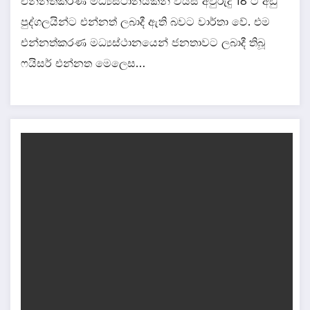
එන්නත්කරණ මධ්‍යස්ථානයකින් වයස අවුරුදු 18 ට අඩු
පුද්ගලයින්ට එන්නත් ලබාදී ඇති බවට වාර්තා වේ. එම
එන්නත්කරණ මධ්‍යස්ථානයෙන් ජනතාවට ලබාදී තිබූ
ෆයිසර් එන්නත මෙලෙස…