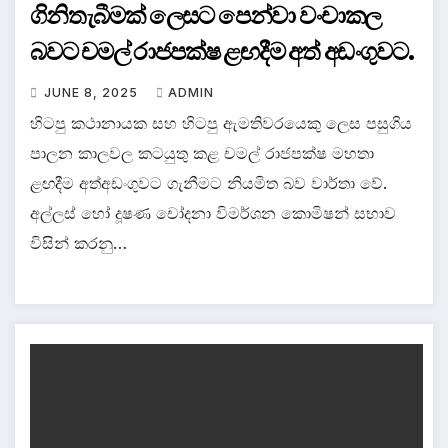
ගිනිතැබීමක් ලෙසට පෙන්වා වංචාකල
බවට චමල් රාජපක්ෂ ළඟදීම අත් අඩංගුවට.
JUNE 8, 2025
ADMIN
හිටපු කථානායක සහ හිටපු ඇමතිවරයෙකු ලෙස පසුගිය
පාලන කාලවල කටයුතු කළ චමල් රාජපක්ෂ මහතා
ළඟදීම අත්අඩංගුවට ගැනීමට නියමිත බව වාර්තා වේ.
අල්ලස් හෝ දූෂණ චෝදනා විමර්ශන කොමිෂන් සභාව
විසින් කරනු…