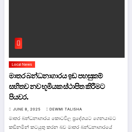
Local News
මාතර බන්ධනාගාරය ඉඩ පහසුකම්
සහිතව නව භූමියක ස්ථාපිත කිරීමට
පියවර.
JUNE 8, 2025
DEWMI TALISHA
මාතර බන්ධනාගාරය කොටවිල ප්‍රදේශයට ගෙනයාමට
කඩිනමින් කටයුතු කරන බව මාතර බන්ධනාගාරයේ