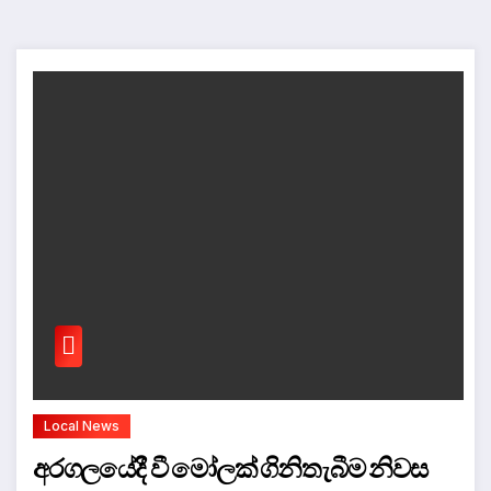
Local News
අරගලයේදී වී මෝලක් ගිනිතැබීම නිවස