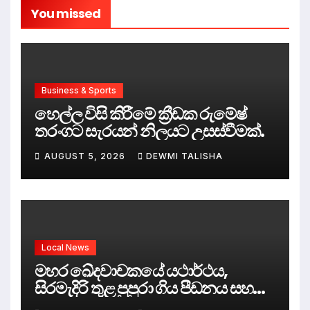
You missed
Business & Sports
හෙල්ල විසි කිරීමේ ක්‍රීඩක රුමේෂ්
තරංගට සැරයන් නිලයට උසස්වීමක්.
AUGUST 5, 2026
DEWMI TALISHA
Local News
මහර ඛේදවාචකයේ යථාර්ථය,
සිරමැදිරි තුළ පුපුරා ගිය පීඩනය සහ
පලිගැනීමේ දේශපාලනය