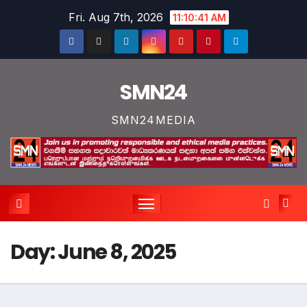
Skip
Fri. Aug 7th, 2026
11:10:42 AM
to
content
SMN24
SMN24MEDIA
Day:
June 8, 2025