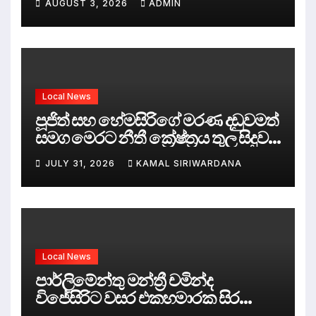
AUGUST 3, 2026
ADMIN
Local News
පූජිත් සහ හේමසිරිගේ මරණ දඩුවමත්
සමග මෙරට නීතී ක්‍රේෂ්ත්‍රය තුල සිදුව
ඇත්තේ කුමක්ද ?
JULY 31, 2026
KAMAL SIRIWARDANA
Local News
පාර්ලිමේන්තු මන්ත්‍රී චමින්ද
විජේසිරිට වසර එකහමාරක සිර
දඬුවම්.