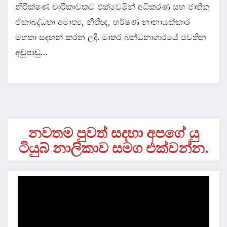
නිරික්ෂණ චාරිකාවකට එක්වෙමින් අධිකරණ සහ ජාතික
ඒකාබද්ධතා අමාත්‍ය, නීතිඥ, හර්ෂණ නානායක්කාර
මහතා සඳහන් කරන ලදී. මාතර බන්ධනාගාරයේ පවතින
අඩුපාඩු…
නවතම පුවත් සදහා අපගේ යු
ටියුබ් නාලිකාව සමග එක්වන්න.