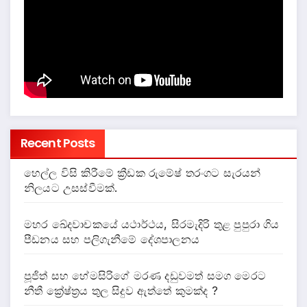
Recent Posts
හෙල්ල විසි කිරීමේ ක්‍රීඩක රුමේෂ් තරංගට සැරයන්
නිලයට උසස්වීමක්.
මහර ඛේදවාචකයේ යථාර්ථය, සිරමැදිරි තුළ පුපුරා ගිය
පීඩනය සහ පලිගැනීමේ දේශපාලනය
පූජිත් සහ හේමසිරිගේ මරණ දඩුවමත් සමග මෙරට
නීතී ක්‍රේෂ්ත්‍රය තුල සිදුව ඇත්තේ කුමක්ද ?