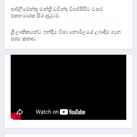
පාර්ලිමේන්තු මන්ත්‍රී චමින්ද විජේසිරිට වසර
එකහමාරක සිර දඬුවම්.
ශ්‍රී ලාකිකයන්ට ඉන්දීය වීසා නොමිලයේ ලබාදීම ගැන
සත්‍ය කතාව.