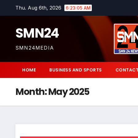
Skip
Thu. Aug 6th, 2026
6:23:06 AM
to
content
SMN24
SMN24MEDIA
HOME
BUSINESS AND SPORTS
CONTACT
Month:
May 2025