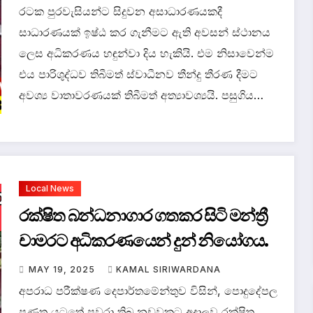
රටක පුරවැසියන්ට සිදුවන අසාධාරණයකදී
සාධාරණයක් ඉෂ්ඨ කර ගැනීමට ඇති අවසන් ස්ථානය
ලෙස අධිකරණය හඳුන්වා දිය හැකියි. එම නිසාවෙන්ම
එය පාරිශුද්ධව තිබීමත් ස්වාධීනව තීන්දු තීරණ දීමට
අවශ්‍ය වාතාවරණයක් තිබීමත් අත්‍යාවශ්‍යයි. පසුගිය…
Local News
රක්ෂිත බන්ධනාගාර ගතකර සිටි මන්ත්‍රී
චාමරට අධිකරණයෙන් දුන් නියෝගය.
MAY 19, 2025
KAMAL SIRIWARDANA
අපරාධ පරීක්ෂණ දෙපාර්තමේන්තුව විසින්, පොදුදේපල
පණත යටතේ පවරා තිබූ නඩුවකට අදාලව රක්ෂිත