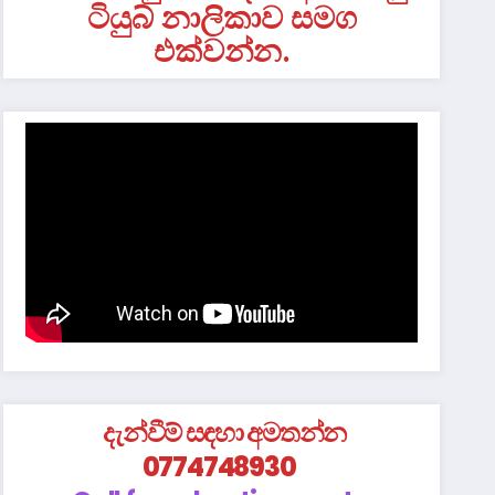
ටියුබ් නාලිකාව සමග
එක්වන්න.
දැන්වීම් සඳහා අමතන්න
0774748930