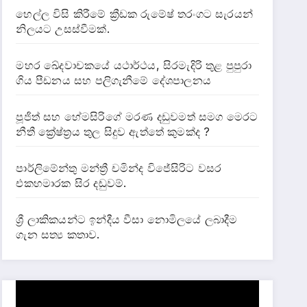
හෙල්ල විසි කිරීමේ ක්‍රීඩක රුමේෂ් තරංගට සැරයන්
නිලයට උසස්වීමක්.
මහර ඛේදවාචකයේ යථාර්ථය, සිරමැදිරි තුළ පුපුරා
ගිය පීඩනය සහ පලිගැනීමේ දේශපාලනය
පූජිත් සහ හේමසිරිගේ මරණ දඩුවමත් සමග මෙරට
නීතී ක්‍රේෂ්ත්‍රය තුල සිදුව ඇත්තේ කුමක්ද ?
පාර්ලිමේන්තු මන්ත්‍රී චමින්ද විජේසිරිට වසර
එකහමාරක සිර දඬුවම්.
ශ්‍රී ලාකිකයන්ට ඉන්දීය වීසා නොමිලයේ ලබාදීම
ගැන සත්‍ය කතාව.