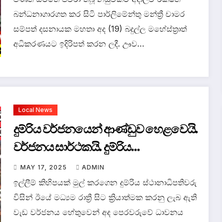
බන්ධනාගාරගත කර සිටි පාර්ලිමේන්තු මන්ත්‍රී චාමර
සම්පත් දසනායක මහතා අද (19) බදුල්ල මහේස්ත්‍රාත්
අධිකරණයට ඉදිරිපත් කරන ලදී. ඌව…
Local News
දුම්රිය වර්ජනයෙන් ආණ්ඩුව හෙළවෙයි.
වර්ජනය සාර්ථකයි. දුම්රිය
ස්ථානාධිපතිවරු සංගමය කියයි.
MAY 17, 2025
ADMIN
ඉල්ලීම් කිහිපයක් මුල් කරගෙන දුම්රිය ස්ථානාධිපතිවරු
විසින් ඊයේ මධ්‍යම රාත්‍රී සිට ක්‍රියාත්මක කරනු ලැබ ඇති
වැඩ වර්ජනය හේතුවෙන් අද පෙරවරුවේ ධාවනය