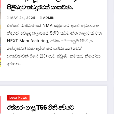
පිළිබඳව තවදුරටත් සාකච්ඡා.
MAY 24, 2025
ADMIN
එක්සත් රාජධානියේ NMA සමූහයට අයත් කටුනායක
නිදහස් වෙළඳ කලාපයේ පිහිටි කර්මාන්ත ශාලාවක් වන
NEXT Manufacturing, අධික මෙහෙයුම් පිරිවැය
හේතුවෙන් වසා දැමීම සම්බන්ධයෙන් තවත්
සාකච්ඡාවක් ඊයේ (23) පැවැත්වුණි. කම්කරු නියෝජ්‍ය
අමාත්‍ය…
Local News
‍රත්තරං ගාපූ T56 ගිනි අවියට