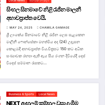
Local News
ආගමික හා කලා
සිංහල සිනමාවේ නිළි රැජින මාලනී
අභාවප්‍රාප්ත වෙයි.
MAY 24, 2025
CHAMILA GAMAGE
ශ්‍රී ලාංකේය සිනමාවේ නිළි රැජින ලෙස සැළකෙන
මාලිනී ෆොන්සේකා මහත්මිය අද (24) උදෑසන
කොළඹදී අභාවප්‍රාප්ත විය.චිත්‍රපට 150 කට අධික
සංඛ්‍යාවක රඟපා ඇති ඇය සිය රංගන දිවියේදී දෙස්
විදෙස් සම්මාන රැසකට…
Business & Sports
Local News
NEXT ඇඟලූම් කම්හල වසා දැමීම