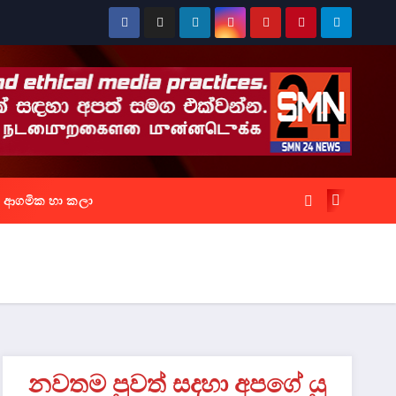
ආගමික හා කලා
නවතම පුවත් සදහා අපගේ යු