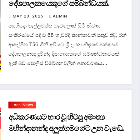
දේශපාලකයෙකුගේ සම්බන්ධයක්.
MAY 23, 2025
ADMIN
පසුගියදා වැල්ලවත්ත හැව්ලොක් සිටි නිවාස
සංකීරණයේ පදිංචි 68 හැවිරිදි කාන්තාවක් සතුව තිබූ රන්
ආලේපිත T56 ගිනි අවියට ශ්‍රී ලංකා නිදහස් පක්ෂයේ
දේශපාලනඥ දුමින්ද දිසානායකගේ සම්බන්ධතාවයක්
ඇති බව පොලිස් විමර්ශනවලින් අනාවරණය…
Local News
අධිකරණයට භාර වූ හිටපු අමාත්‍ය
මහින්දානන්ද අලුත්ගමගේට උන වැඩේ.