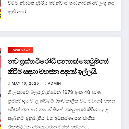
වීමට නියමිත දුම්රිය ගමන්වාර ගණනාවක් අවලංගු කර
ඇති අතර…
Local News
නව ත්‍රස්ත විරෝධි පනතක් කෙටුම්පත්
කිරීම සඳහා මහජන අදහස් ඉල්ලයි.
MAY 16, 2025
ADMIN
ශ්‍රී ලංකාවේ බලපැවැත්වෙන 1979 අංක 48 දරණ
ත්‍රස්තවාදය වැලැක්වීමේ (තාවකාලික විධි විධාන) පනත
පරිච්ඡින්න කර නව නීතියක් කෙටුම්පත් කිරීමට ලද
කැබ්නට් අනුමැතිය මත අධිකරණ සහ ජාතික
ඒකාබද්ධතා අමාත්‍යවරයා විසින් පත්කල…