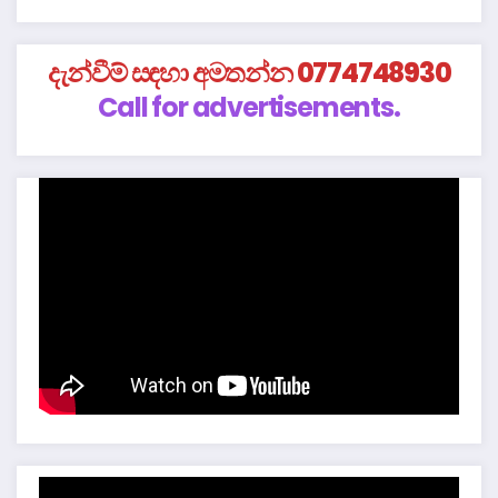
දැන්වීම් සඳහා අමතන්න 0774748930
Call for advertisements.