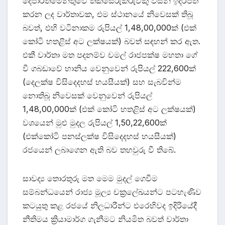
දෙපාර්තමේන්තුවේ තක්සේරුකරුවකු විසින් ඉදිරිපත්
කරන ලද වාර්තාවක, එම ස්ථානයේ නිවෙසක් තිබූ
බවත්, එහි වටිනාකම රුපියල් 1,48,00,000ක් (එක්
කෝටි හතළිස් අට ලක්ෂයක්) බවත් සඳහන් කර ඇත.
එකී වාර්තා මත පදනම්ව චමල් රාජපක්ෂ මහතා ගේ
වී ගබඩාවේ හානිය වෙනුවෙන් රුපියල් 222,600ක්
(දෙලක්ෂ විසිදෙදහස් හයසීයක්) සහ සැබවින්ම
නොතිබූ නිවෙසක් වෙනුවෙන් රුපියල්
1,48,00,000ක් (එක් කෝටි හතළිස් අට ලක්ෂයක්)
වශයෙන් මුළු මුදල රුපියල් 1,50,22,600ක්
(එක්කෝටි පනස්ලක්ෂ විසිදෙදහස් හයසීයක්)
රජයෙන් ලබාගෙන ඇති බව තහවුරු වී තිබේ.
සාවද්‍ය තොරතුරු මත මෙම මුදල් ගෙවීම
සම්බන්ධයෙන් රාජ්‍ය මූල්‍ය චක්‍රලේඛයන්ට පටහැණිව
කටයුතු කළ රජයේ නිලධාරීන්ට එරෙහිවද ඉදිරියේදී
නීතිමය ක්‍රියාමාර්ග ගැනීමට නියමිත බවත් වාර්තා