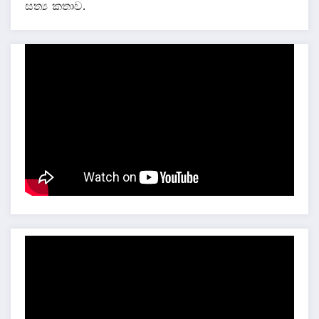
සත්‍ය කතාව.