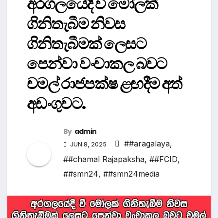
අරගලයේදී වී මෝලක්
ගිනිතැබීම නිවස
ගිනිතැබීමක් ලෙසට
පෙන්වා වංචාකල බවට
චමල් රාජපක්ෂ ළඟදීම අත්
අඩංගුවට.
By
admin
##aragalaya
,
JUN 8, 2025
##chamal Rajapaksha
,
##FCID
,
##smn24
,
##smn24media