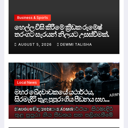
Business & Sports
හෙල්ල විසි කිරීමේ ක්‍රීඩක රුමේෂ්
තරංගට සැරයන් නිලයට උසස්වීමක්.
AUGUST 5, 2026
DEWMI TALISHA
Local News
මහර ඛේදවාචකයේ යථාර්ථය,
සිරමැදිරි තුළ පුපුරා ගිය පීඩනය සහ
පලිගැනීමේ දේශපාලනය
AUGUST 3, 2026
ADMIN