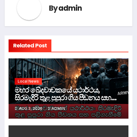
By
admin
Related Post
Local News
මහර ඛේදවාචකයේ යථාර්ථය,
සිරමැදිරි තුළ පුපුරා ගිය පීඩනය සහ
පලිගැනීමේ දේශපාලනය
AUG 3, 2026
ADMIN