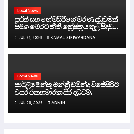
Local News
පූජිත් සහ හේමසිරිගේ මරණ දඩුවමත්
සමග මෙරට නීතී ක්‍රේෂ්ත්‍රය තුල සිදුව
ඇත්තේ කුමක්ද ?
JUL 31, 2026
KAMAL SIRIWARDANA
Local News
පාර්ලිමේන්තු මන්ත්‍රී චමින්ද විජේසිරිට
වසර එකහමාරක සිර දඬුවම්.
JUL 28, 2026
ADMIN