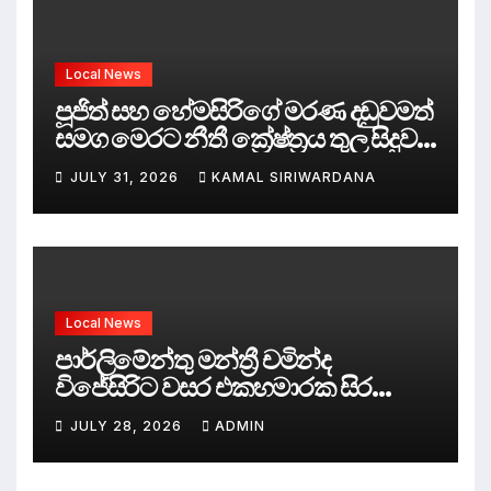
Local News
පූජිත් සහ හේමසිරිගේ මරණ දඩුවමත්
සමග මෙරට නීතී ක්‍රේෂ්ත්‍රය තුල සිදුව
ඇත්තේ කුමක්ද ?
JULY 31, 2026
KAMAL SIRIWARDANA
Local News
පාර්ලිමේන්තු මන්ත්‍රී චමින්ද
විජේසිරිට වසර එකහමාරක සිර
දඬුවම්.
JULY 28, 2026
ADMIN