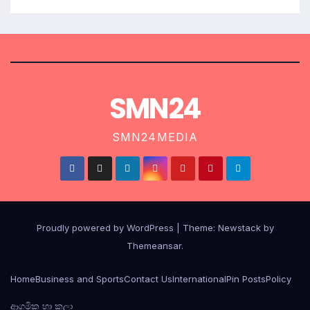
SMN24
SMN24MEDIA
Proudly powered by WordPress
|
Theme:
Newstack
by
Themeansar
.
Home
Business and Sports
Contact Us
International
Pin Posts
Policy
ආගමික හා කලා