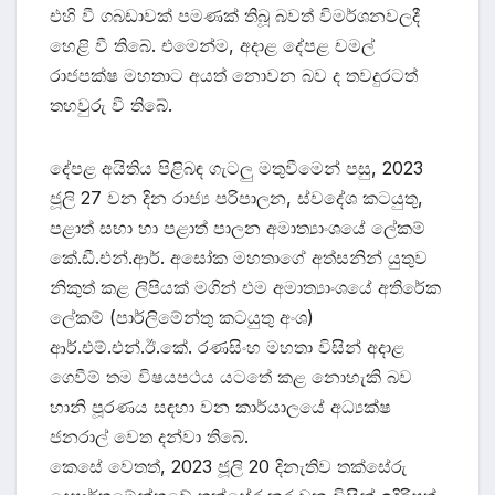
එහි වී ගබඩාවක් පමණක් තිබූ බවත් විමර්ශනවලදී
හෙළි වී තිබේ. එමෙන්ම, අදාළ දේපළ චමල්
රාජපක්ෂ මහතාට අයත් නොවන බව ද තවදුරටත්
තහවුරු වී තිබේ.
දේපළ අයිතිය පිළිබඳ ගැටලු මතුවීමෙන් පසු, 2023
ජූලි 27 වන දින රාජ්‍ය පරිපාලන, ස්වදේශ කටයුතු,
පළාත් සභා හා පළාත් පාලන අමාත්‍යාංශයේ ලේකම්
කේ.ඩී.එන්.ආර්. අසෝක මහතාගේ අත්සනින් යුතුව
නිකුත් කළ ලිපියක් මගින් එම අමාත්‍යාංශයේ අතිරේක
ලේකම් (පාර්ලිමේන්තු කටයුතු අංශ)
ආර්.එම්.එන්.ඊ.කේ. රණසිංහ මහතා විසින් අදාළ
ගෙවීම් තම විෂයපථය යටතේ කළ නොහැකි බව
හානි පූරණය සඳහා වන කාර්යාලයේ අධ්‍යක්ෂ
ජනරාල් වෙත දන්වා තිබේ.
කෙසේ වෙතත්, 2023 ජූලි 20 දිනැතිව තක්සේරු