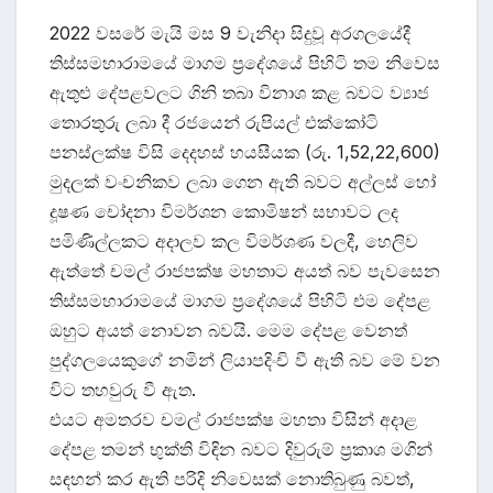
2022 වසරේ මැයි මස 9 වැනිදා සිදුවූ අරගලයේදී
තිස්සමහාරාමයේ මාගම ප්‍රදේශයේ පිහිටි තම නිවෙස
ඇතුළු දේපළවලට ගිනි තබා විනාශ කළ බවට ව්‍යාජ
තොරතුරු ලබා දී රජයෙන් රුපියල් එක්කෝටි
පනස්ලක්ෂ විසි දෙදහස් හයසීයක (රු. 1,52,22,600)
මුදලක් වංචනිකව ලබා ගෙන ඇති බවට අල්ලස් හෝ
දූෂණ චෝදනා විමර්ශන කොමිෂන් සභාවට ලද
පමිණිල්ලකට අදාලව කල විමර්ශණ වලදී, හෙලිව
ඇත්තේ චමල් රාජපක්ෂ මහතාට අයත් බව පැවසෙන
තිස්සමහාරාමයේ මාගම ප්‍රදේශයේ පිහිටි එම දේපළ
ඔහුට අයත් නොවන බවයි. මෙම දේපළ වෙනත්
පුද්ගලයෙකුගේ නමින් ලියාපදිංචි වී ඇති බව මේ වන
විට තහවුරු වී ඇත.
එයට අමතරව චමල් රාජපක්ෂ මහතා විසින් අදාළ
දේපළ තමන් භුක්ති විඳින බවට දිවුරුම් ප්‍රකාශ මගින්
සඳහන් කර ඇති පරිදි නිවෙසක් නොතිබුණු බවත්,