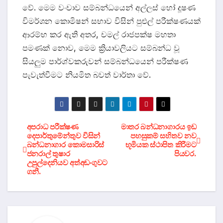
වේ. මෙම වංචාව සම්බන්ධයෙන් අල්ලස් හෝ දූෂණ
විමර්ශන කොමිෂන් සභාව විසින් පුළුල් පරීක්ෂණයක්
ආරම්භ කර ඇති අතර, චමල් රාජපක්ෂ මහතා
පමණක් නොව, මෙම ක්‍රියාවලියට සම්බන්ධ වූ
සියලුම පාර්ශ්වකරුවන් සම්බන්ධයෙන් පරීක්ෂණ
පැවැත්වීමට නියමිත බවත් වාර්තා වේ.
Post
අපරාධ පරීක්ෂණ
මාතර බන්ධනාගාරය ඉඩ
දෙපාර්තුමේන්තුව විසින්
පහසුකම් සහිතව නව
බන්ධනාගාර කොමසාරිස්
භූමියක ස්ථාපිත කිරීමට
navigation
ජනරාල් තුෂාර
පියවර.
උපුල්දෙනියව අත්අඩංගුවට
ගනී.