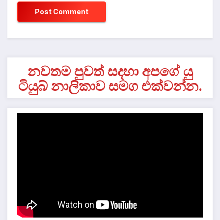
නවතම පුවත් සදහා අපගේ යු
ටියුබ් නාලිකාව සමග එක්වන්න.