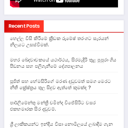
Recent Posts
හෙල්ල විසි කිරීමේ ක්‍රීඩක රුමේෂ් තරංගට සැරයන්
නිලයට උසස්වීමක්.
මහර ඛේදවාචකයේ යථාර්ථය, සිරමැදිරි තුළ පුපුරා ගිය
පීඩනය සහ පලිගැනීමේ දේශපාලනය
පූජිත් සහ හේමසිරිගේ මරණ දඩුවමත් සමග මෙරට
නීතී ක්‍රේෂ්ත්‍රය තුල සිදුව ඇත්තේ කුමක්ද ?
පාර්ලිමේන්තු මන්ත්‍රී චමින්ද විජේසිරිට වසර
එකහමාරක සිර දඬුවම්.
ශ්‍රී ලාකිකයන්ට ඉන්දීය වීසා නොමිලයේ ලබාදීම ගැන