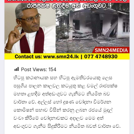
Post Views:
154
හිටපු කථානායක සහ හිටපු ඇමතිවරයෙකු ලෙස
පසුගිය පාලන කාලවල කටයුතු කළ චමල් රාජපක්ෂ
මහතා ළඟදීම අත්අඩංගුවට ගැනීමට නියමිත බව
වාර්තා වේ. අල්ලස් හෝ දූෂණ චෝදනා විමර්ශන
කොමිෂන් සභාව විසින් කරනු ලබන රජයේ මුදල්
වංචා කිරීමේ චෝදනාවකට අදාලව මෙම අත්
අඩංගුවට ගැනීම සිදුකිරීමට නියමිත බවත් වාර්තා වේ.