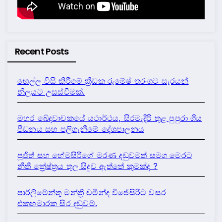
Recent Posts
හෙල්ල විසි කිරීමේ ක්‍රීඩක රුමේෂ් තරංගට සැරයන්
නිලයට උසස්වීමක්.
මහර ඛේදවාචකයේ යථාර්ථය, සිරමැදිරි තුළ පුපුරා ගිය
පීඩනය සහ පලිගැනීමේ දේශපාලනය
පූජිත් සහ හේමසිරිගේ මරණ දඩුවමත් සමග මෙරට
නීතී ක්‍රේෂ්ත්‍රය තුල සිදුව ඇත්තේ කුමක්ද ?
පාර්ලිමේන්තු මන්ත්‍රී චමින්ද විජේසිරිට වසර
එකහමාරක සිර දඬුවම්.