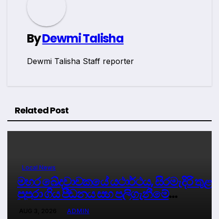
By
Dewmi Talisha
Dewmi Talisha Staff reporter
Related Post
Local News
මහර ඛේදවාචකයේ යථාර්ථය, සිරමැදිරි තුළ
පුපුරා ගිය පීඩනය සහ පලිගැනීමේ
දේශපාලනය
AUG 3, 2026
ADMIN