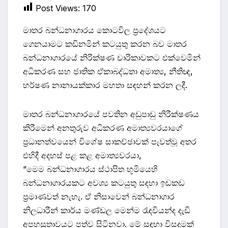
Post Views:
170
මාතර බන්ධනාගාරය කොටවිල ප්‍රදේශයට
ගෙනයාමට කඩිනමින් කටයුතු කරන බව මාතර
බන්ධනාගාරයේ නිරික්ෂණ චාරිකාවකට එක්වෙමින්
අධිකරණ සහ ජාතික ඒකාබද්ධතා අමාත්‍ය, නීතිඥ,
හර්ෂණ නානායක්කාර මහතා සඳහන් කරන ලදී.
මාතර බන්ධනාගාරයේ පවතින අඩුපාඩු නිරීක්ෂණය
කිරීමෙන් අනතුරුව අධිකරණ අමාත්‍යවරයාගේ
ප්‍රධානත්වයෙන් විශේෂ සාකච්ඡාවක් පැවත්වූ අතර
එහිදී අදහස් පළ කළ අමාත්‍යවරයා,
“මෙම බන්ධනාගාරය ස්ථාපිත භූමියෙහි
බන්ධනාගාරයකට අවශ්‍ය කටයුතු සඳහා ඉඩකඩ
ප්‍රමාණවත් නැහැ. ඒ නිසාවෙන් බන්ධනාගාර
නිලධාරීන් කාර්ය මණ්ඩල මෙන්ම රැඳවියන්ද දැඩි
අපහසුතාවයට පත්ව සිටිනවා. මේ සඳහා විසදුමක්