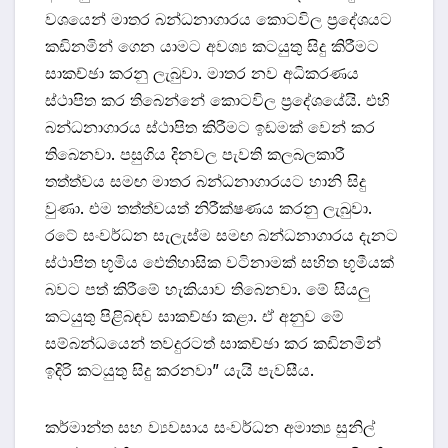
වශයෙන් මාතර බන්ධනාගාරය කොටවිල ප්‍රදේශයට
කඩිනමින් ගෙන යාමට අවශ්‍ය කටයුතු සිදු කිරීමට
සාකච්ඡා කරනු ලැබුවා. මාතර නව අධිකරණය
ස්ථාපිත කර තිබෙන්නේ කොටවිල ප්‍රදේශයේයි. එහි
බන්ධනාගාරය ස්ථාපිත කිරීමට ඉඩමක් වෙන් කර
තිබෙනවා. පසුගිය දිනවල පැවති කලබලකාරී
තත්ත්වය සමඟ මාතර බන්ධනාගාරයට හානි සිදු
වුණා. එම තත්ත්වයත් නිරීක්ෂණය කරනු ලැබුවා.
රටේ සංවර්ධන සැලැස්ම සමඟ බන්ධනාගාරය දැනට
ස්ථාපිත භූමිය ‌ඵෙතිහාසික වටිනාමක් සහිත භූමීයක්
බවට පත් කිරීමේ හැකියාව තිබෙනවා. මේ සියලු
කටයුතු පිළිබඳව සාකච්ඡා කළා. ඒ අනුව මේ
සම්බන්ධයෙන් තවදුරටත් සාකච්ඡා කර කඩිනමින්
ඉදිරි කටයුතු සිදු කරනවා” යැයි පැවසීය.
කර්මාන්ත සහ ව්‍යවසාය සංවර්ධන අමාත්‍ය සුනිල්