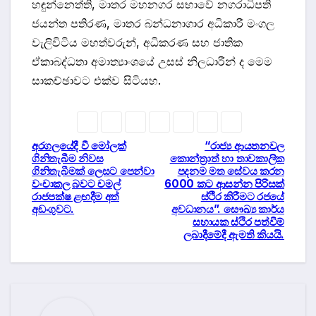
හඳුන්නෙත්ති, මාතර මහනගර සභාවේ නගරාධිපති
ජයන්ත පතිරණ, මාතර බන්ධනාගාර අධිකාරී මංගල
වැලිවිටිය මහත්වරුන්, අධිකරණ සහ ජාතික
ඒකාබද්ධතා අමාත්‍යාංශයේ උසස් නිලධාරීන් ද මෙම
සාකච්ඡාවට එක්ව සිටියහ.
Post
අරගලයේදී වී මෝලක්
“රාජ්‍ය ආයතනවල
ගිනිතැබීම නිවස
කොන්ත්‍රාත් හා තාවකාලික
ගිනිතැබීමක් ලෙසට පෙන්වා
පදනම මත සේවය කරන
navigation
වංචාකල බවට චමල්
6000 කට ආසන්න පිරිසක්
රාජපක්ෂ ළඟදීම අත්
ස්ථිර කිරීමට රජයේ
අඩංගුවට.
අවධානය”. සෞඛ්‍ය කාර්ය
සහායක ස්ථිර පත්වීම්
ලබාදීමේදී ඇමති කියයි.