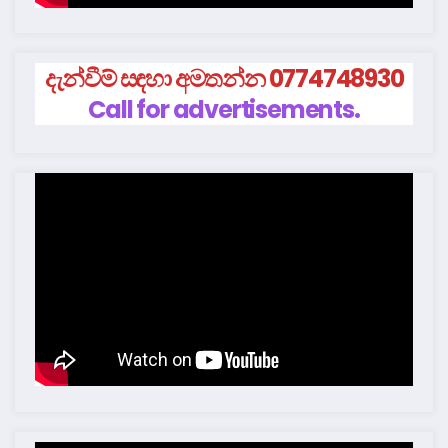
දැන්වීම් සඳහා අමතන්න 0774748930
Call for advertisements.