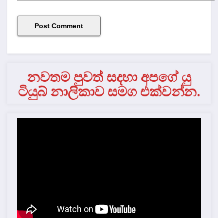
නවතම පුවත් සදහා අපගේ යු
ටියුබ් නාලිකාව සමග එක්වන්න.