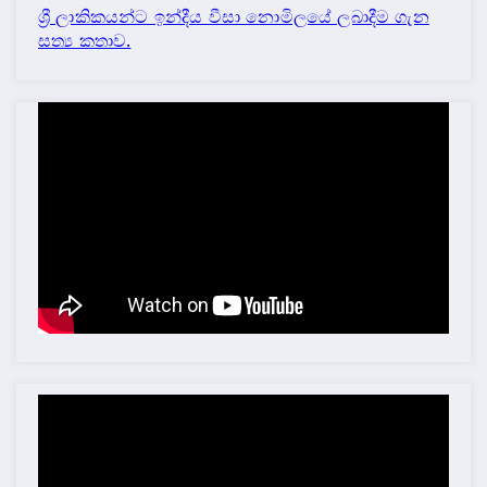
ශ්‍රී ලාකිකයන්ට ඉන්දීය වීසා නොමිලයේ ලබාදීම ගැන
සත්‍ය කතාව.