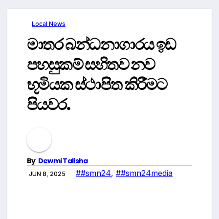
Local News
මාතර බන්ධනාගාරය ඉඩ
පහසුකම් සහිතව නව
භූමියක ස්ථාපිත කිරීමට
පියවර.
By
Dewmi Talisha
##smn24
,
##smn24media
JUN 8, 2025