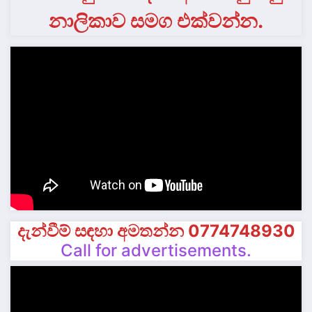
නාලිකාව සමග එක්වන්න.
දැන්වීම් සඳහා අමතන්න 0774748930
Call for advertisements.