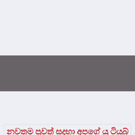
නවතම පුවත් සදහා අපගේ යු ටියුබ්