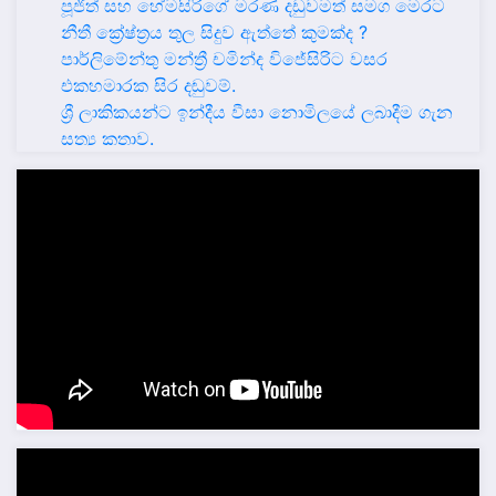
පූජිත් සහ හේමසිරිගේ මරණ දඩුවමත් සමග මෙරට
නීතී ක්‍රේෂ්ත්‍රය තුල සිදුව ඇත්තේ කුමක්ද ?
පාර්ලිමේන්තු මන්ත්‍රී චමින්ද විජේසිරිට වසර
එකහමාරක සිර දඬුවම්.
ශ්‍රී ලාකිකයන්ට ඉන්දීය වීසා නොමිලයේ ලබාදීම ගැන
සත්‍ය කතාව.