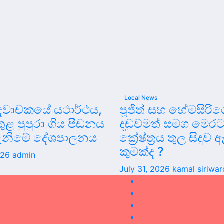
Local News
වාචකයේ යථාර්ථය,
පූජිත් සහ හේමසිර
 තුළ පුපුරා ගිය පීඩනය
දඩුවමත් සමග මෙරට
ැනීමේ දේශපාලනය
ක්‍රේෂ්ත්‍රය තුල සිදු
කුමක්ද ?
026
admin
July 31, 2026
kamal siriwa