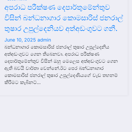
අපරාධ පරීක්ෂණ දෙපාර්තුමේන්තුව
විසින් බන්ධනාගාර කොමසාරිස් ජනරාල්
තුෂාර උපුල්දෙනියව අත්අඩංගුවට ගනී.
June 10, 2025
admin
බන්ධනාගාර කොමසාරිස් ජනරාල් තුෂාර උපුල්දෙනිය
අත්අඩංගුවට ගෙන තිබෙනවා. අපරාධ පරීක්ෂණ
දෙපාර්තුමේන්තුව විසින් ඔහු මෙලෙස අත්අඩංගුවට ගෙන
ඇති බවයි වාර්තා වෙන්නේ.ඊට පෙර බන්ධනාගාර
කොමසාරිස් ජනරාල් තුෂාර උපුල්දෙණියගේ වැඩ තහනම්
කිරීමට කැබිනට්…