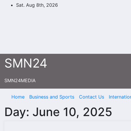
Skip
Sat. Aug 8th, 2026
to
content
SMN24
SMN24MEDIA
Home
Business and Sports
Contact Us
Internatio
Day:
June 10, 2025