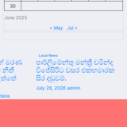
30
June 2025
« May
Jul »
Local News
ිගේ මරණ
පාර්ලිමේන්තු මන්ත්‍රී චමින්ද
 නීතී
විජේසිරිට වසර එකහමාරක
ව ඇත්තේ
සිර දඬුවම්.
July 28, 2026
admin
rdana