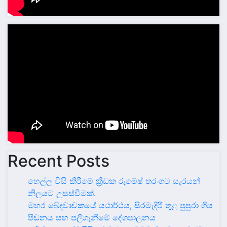
Recent Posts
හෙල්ල විසි කිරීමේ ක්‍රීඩක රුමේෂ් තරංගට සැරයන්
නිලයට උසස්වීමක්.
මහර ඛේදවාචකයේ යථාර්ථය, සිරමැදිරි තුළ පුපුරා ගිය
පීඩනය සහ පලිගැනීමේ දේශපාලනය