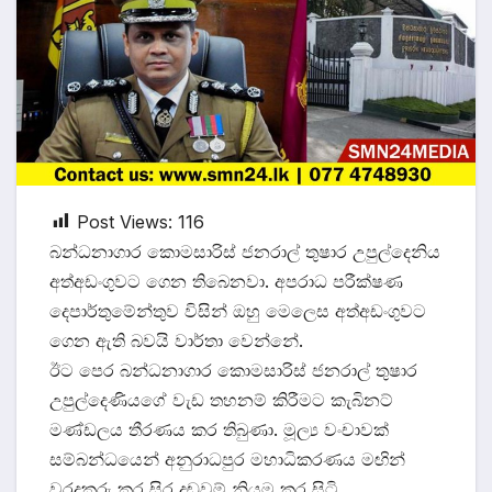
Post Views:
116
බන්ධනාගාර කොමසාරිස් ජනරාල් තුෂාර උපුල්දෙනිය
අත්අඩංගුවට ගෙන තිබෙනවා. අපරාධ පරීක්ෂණ
දෙපාර්තුමේන්තුව විසින් ඔහු මෙලෙස අත්අඩංගුවට
ගෙන ඇති බවයි වාර්තා වෙන්නේ.
ඊට පෙර බන්ධනාගාර කොමසාරිස් ජනරාල් තුෂාර
උපුල්දෙණියගේ වැඩ තහනම් කිරීමට කැබිනට්
මණ්ඩලය තීරණය කර තිබුණා. මූල්‍ය වංචාවක්
සම්බන්ධයෙන් අනුරාධපුර මහාධිකරණය මඟින්
වරදකරු කර සිර දඬුවම් නියම කර සිටි