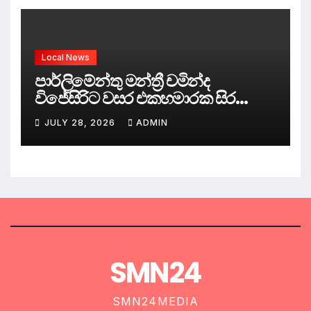
Local News
පාර්ලිමේන්තු මන්ත්‍රී චමින්ද
විජේසිරිට වසර එකහමාරක සිර
දඬුවම්.
JULY 28, 2026
ADMIN
SMN24
SMN24MEDIA