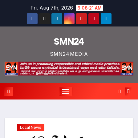
Skip
Fri. Aug 7th, 2026
6:08:22 AM
to
content
SMN24
SMN24MEDIA
Local News