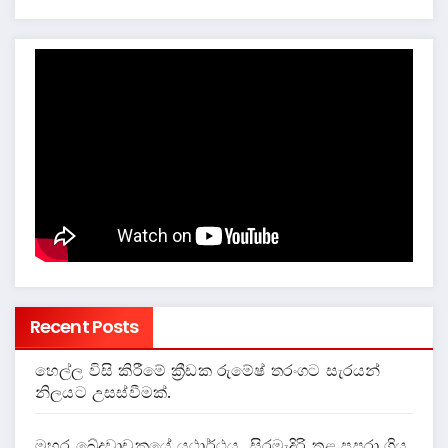
Recent Posts
හෙල්ල විසි කිරීමේ ක්‍රීඩක රුමේෂ් තරංගට සැරයන්
නිලයට උසස්වීමක්.
මහර ඛේදවාචකයේ යථාර්ථය, සිරමැදිරි තුළ පුපුරා ගිය