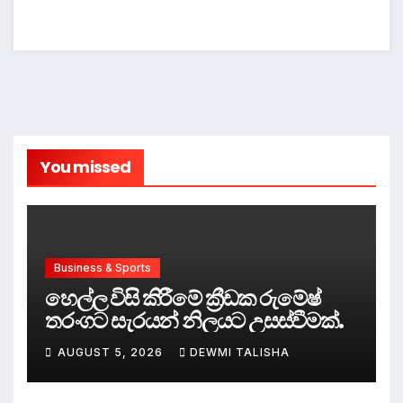
You missed
Business & Sports
හෙල්ල විසි කිරීමේ ක්‍රීඩක රුමේෂ්
තරංගට සැරයන් නිලයට උසස්වීමක්.
AUGUST 5, 2026
DEWMI TALISHA