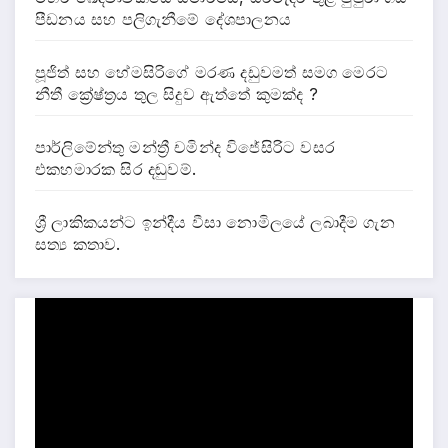
පීඩනය සහ පලිගැනීමේ දේශපාලනය
පූජිත් සහ හේමසිරිගේ මරණ දඩුවමත් සමග මෙරට
නීතී ක්‍රේෂ්ත්‍රය තුල සිදුව ඇත්තේ කුමක්ද ?
පාර්ලිමේන්තු මන්ත්‍රී චමින්ද විජේසිරිට වසර
එකහමාරක සිර දඬුවම්.
ශ්‍රී ලාකිකයන්ට ඉන්දීය වීසා නොමිලයේ ලබාදීම ගැන
සත්‍ය කතාව.