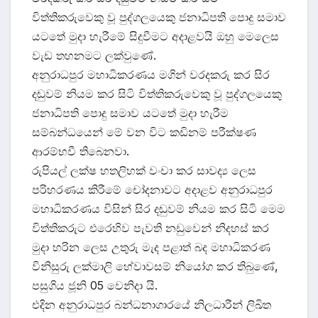
විත්තිකරුවෙකු වූ පුද්ගලයෙකු ජනාධිපති පොදු සමාව
යටතේ මුදා හැරීමේ සිදුවීමට අදාළවයි ඔහු මෙලෙස
වැඩ තහනමට ලක්වුණේ.
අනුරාධපුර මහාධිකරණය මගින් වරදකරු කර සිර
දඬුවම් නියම කර සිටි විත්තිකරුවෙකු වූ පුද්ගලයෙකු
ජනාධිපති පොදු සමාව යටතේ මුදා හැරීම
සම්බන්ධයෙන් මේ වන විට කඩිනම් පරීක්ෂණ
ආරම්භවී තිබෙනවා.
රුපියල් ලක්ෂ හතලිහක් වංචා කර සාවද්‍ය ලෙස
පරිහරණය කිරීමේ චෝදනාවට අදාළව අනුරාධපුර
මහාධිකරණය විසින් සිර දඬුවම් නියම කර සිටි මෙම
විත්තිකරුට එරෙහිව පැවති නඩුවෙන් නිදහස් කර
මුදා හරින ලෙස උතුරු මැද පළාත් බද මහාධිකරණ
විනිසුරු ලක්මාලි හේවාවසම් නියෝග කර තිබුණේ,
පසුගිය ජූනි 05 වෙනිදා යි.
එදින අනුරාධපුර බන්ධනාගාරයේ නිලධාරීන් ලිඛිත