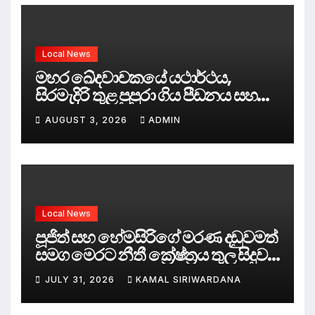
Local News
මහර ඛේදවාචකයේ යථාර්ථය,
සිරමැදිරි තුළ පුපුරා ගිය පීඩනය සහ
පලිගැනීමේ දේශපාලනය
AUGUST 3, 2026
ADMIN
Local News
පූජිත් සහ හේමසිරිගේ මරණ දඩුවමත්
සමග මෙරට නීතී ක්‍රේෂ්ත්‍රය තුල සිදුව
ඇත්තේ කුමක්ද ?
JULY 31, 2026
KAMAL SIRIWARDANA