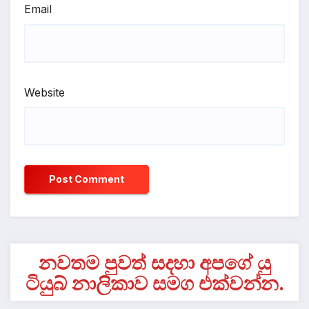
Email
Website
නවතම පුවත් සදහා අපගේ යු
ටියුබ් නාලිකාව සමග එක්වන්න.