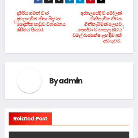
Post
දුම්රිය ගමන් වාර
අරගලයේදී වී මෝලක්
අවලංගුවීම නිසා සිදුවන
ගිනිතැබීම නිවස
දෛනික පාඩුව විගණනය
ගිනිතැබීමක් ලෙසට
navigation
කිරීමට පියවර.
පෙන්වා වංචාකල බවට
චමල් රාජපක්ෂ ළඟදීම අත්
අඩංගුවට.
By
admin
Related Post