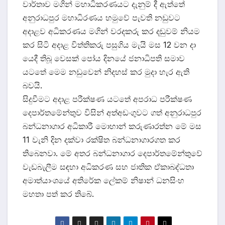
වාර්තාව මගින් මහාධිකරණයට දැනුම් දී ඇත්තේ
අනුරාධපුර මහාධිරණය හමුවේ පැවති නඩුවට
අදාළව අධිකරණය මගින් වරදකරු කර දඬුවම් නියම
කර සිටි අදාළ විත්තිකරු පසුගිය මැයි මස 12 වන දා
යෙදී තිබූ වෙසක් පෝය දිනයේ ජනාධිපති සමාව
යටතේ මෙම නඩුවෙන් නිදහස් කර මුදා හැර ඇති
බවයි.
සිදුවීමට අදාළ පරීක්ෂණ යටතේ අපරාධ පරීක්ෂණ
දෙපාර්තමේන්තුව විසින් අත්අඩංගුවට ගත් අනුරාධපුර
බන්ධනාගාර අධිකාරී මොහාන් කරුණාරත්න මේ මස
11 වැනි දින දක්වා රක්ෂිත බන්ධනාගාරගත කර
තිබෙනවා. මේ අතර බන්ධනාගාර දෙපාර්තමේන්තුවේ
වැඩබැලීම සඳහා අධිකරණ සහ ජාතික ඒකාබද්ධතා
අමාත්යාංශයේ අතිරේක ලේකම් නිෂාන් ධනසිංහ
මහතා පත් කර තිබේ.