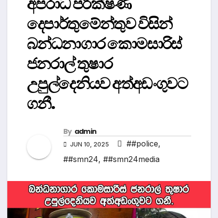
අපරාධ පරීක්ෂණ
දෙපාර්තුමේන්තුව විසින්
බන්ධනාගාර කොමසාරිස්
ජනරාල් තුෂාර
උපුල්දෙනියව අත්අඩංගුවට
ගනී.
By
admin
##police
,
JUN 10, 2025
##smn24
,
##smn24media