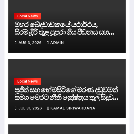
Local News
මහර ඛේදවාචකයේ යථාර්ථය,
සිරමැදිරි තුළ පුපුරා ගිය පීඩනය සහ
පලිගැනීමේ දේශපාලනය
AUG 3, 2026
ADMIN
Local News
පූජිත් සහ හේමසිරිගේ මරණ දඩුවමත්
සමග මෙරට නීතී ක්‍රේෂ්ත්‍රය තුල සිදුව
ඇත්තේ කුමක්ද ?
JUL 31, 2026
KAMAL SIRIWARDANA