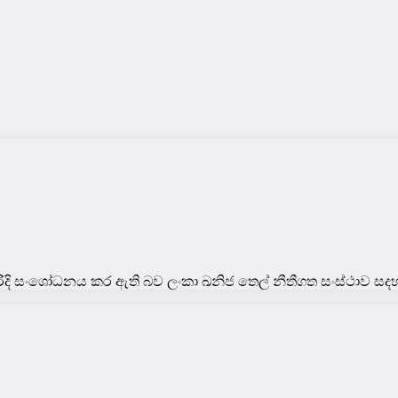
 පරිදි සංශෝධනය කර ඇති බව ලංකා ඛනිජ තෙල් නීතීගත සංස්ථාව සදහන