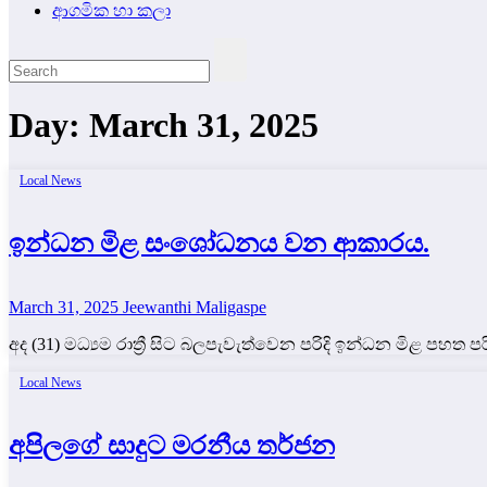
ආගමික හා කලා
Day:
March 31, 2025
Local News
ඉන්ධන මිළ සංශෝධනය වන ආකාරය.
March 31, 2025
Jeewanthi Maligaspe
අද (31) මධ්‍යම රාත්‍රී සිට බලපැවැත්වෙන පරිදි ඉන්ධන මිළ පහත
Local News
අපිලගේ සාදුට මරනීය තර්ජන