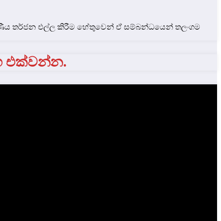
ණීය තර්ජන එල්ල කිරීම හේතුවෙන් ඒ සම්බන්ධයෙන් තලංගම
ග එක්වන්න.