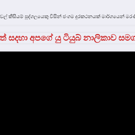
 කිසියම් පුද්ගලයෙකු විසින් ජංගම දුරකථනයක් මාර්ගයෙන් මර
් සදහා අපගේ යු ටියුබ් නාලිකාව සම