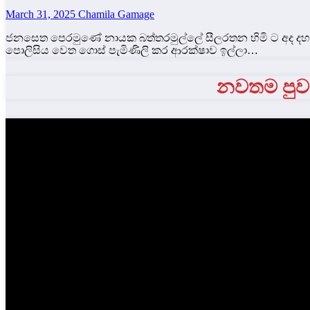
March 31, 2025
Chamila Gamage
ජනසෙත පෙරමුණේ නායක බත්තරමුල්ලේ සීලරතන හිමි ට අද දහවල්
පොලිසිය වෙත ගොස් පැමිණිලි කර ආරක්ෂාව ඉල්ලා…
නවතම පුවත