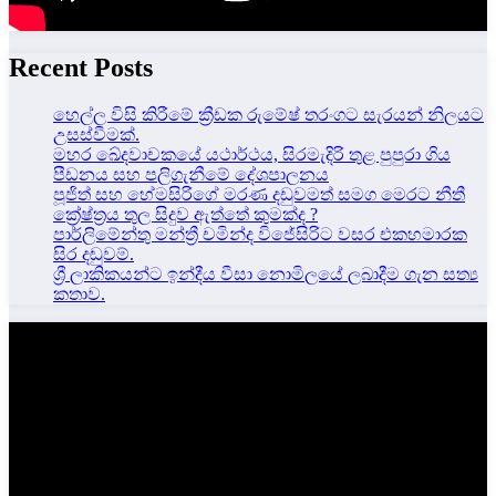
Recent Posts
හෙල්ල විසි කිරීමේ ක්‍රීඩක රුමේෂ් තරංගට සැරයන් නිලයට
උසස්වීමක්.
මහර ඛේදවාචකයේ යථාර්ථය, සිරමැදිරි තුළ පුපුරා ගිය
පීඩනය සහ පලිගැනීමේ දේශපාලනය
පූජිත් සහ හේමසිරිගේ මරණ දඩුවමත් සමග මෙරට නීතී
ක්‍රේෂ්ත්‍රය තුල සිදුව ඇත්තේ කුමක්ද ?
පාර්ලිමේන්තු මන්ත්‍රී චමින්ද විජේසිරිට වසර එකහමාරක
සිර දඬුවම්.
ශ්‍රී ලාකිකයන්ට ඉන්දීය වීසා නොමිලයේ ලබාදීම ගැන සත්‍ය
කතාව.