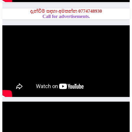
දැන්වීම් සඳහා අමතන්න 0774748930
Call for advertisements.