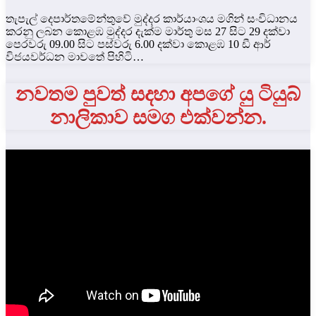
තැපැල් දෙපාර්තමේන්තුවේ මුද්‍දර කාර්යාංශය මගින් සංවිධානය
කරනු ලබන කොළඹ මුද්දර දැක්ම මාර්තු මස 27 සිට 29 දක්වා
පෙරවරු 09.00 සිට පස්වරු 6.00 දක්වා කොළඹ 10 ඩී ආර්
විජයවර්ධන මාවතේ පිහිටි…
නවතම පුවත් සදහා අපගේ යු ටියුබ්
නාලිකාව සමග එක්වන්න.