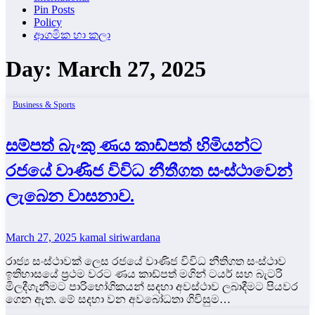
Pin Posts
Policy
ආගමික හා කලා
Day:
March 27, 2025
Business & Sports
සම්පත් බැංකු ණය කාඩ්පත් හිමියන්ට
රජයේ වාණිජ විවිධ නීතීගත සංස්ථාවෙන්
ලැබෙන වාසනාව.
March 27, 2025
kamal siriwardana
රාජ්‍ය සංස්ථාවක් ලෙස රජයේ වාණිජ විවිධ නීතිගත සංස්ථාව
ඉතිහාසයේ ප්‍රථම වරට ණය කාඩ්පත් මගින් ටයර් සහ බැටරි
මිලදීගැනීමට පාරිභෝගිකයන් සදහා අවස්ථාව ලබාදීමට පියවර
ගෙන ඇත. මේ සදහා වන අවබෝධතා ගිවිසුම…