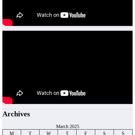
Archives
March 2025
M
T
W
T
F
S
S