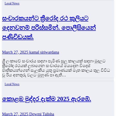
Local News
සංචාරකයන්ට ත්‍රීරෝද රථ කුලියට
දෙනවනම් පරිස්සමින්. පොලීසියෙන්
පණිවිඩයක්.
March 27, 2025
kamal siriwardana
ශ්‍රී ලංකාවේ සංචාරය සඳහා පැමිණ සුලු කාලයක් සඳහා මුදලට
ත්‍රීරෝද රථයක් ලබාගෙන සංචාරයේ යෙදෙන විදෙස්
ජාතිකයන්ගෙන් සැලකිය යුතු ප්‍රමාණයක් මෑත කාලය තුල විවිධ
වූ රිය අනතුරු වලට මුහුණ පා ඇති…
Local News
කොළඹ මුද්දර දැක්ම 2025 ඇරඹේ.
March 27, 2025
Dewmi Talisha