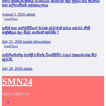
මහර ඛේදවාචකයේ යථාර්ථය, සිරමැදිරි තුළ පුපුරා ගිය පීඩනය
සහ පලිගැනීමේ දේශපාලනය
August 3, 2026
admin
Local News
පූජිත් සහ හේමසිරිගේ මරණ දඩුවමත් සමග මෙරට නීතී
ක්‍රේෂ්ත්‍රය තුල සිදුව ඇත්තේ කුමක්ද ?
July 31, 2026
kamal siriwardana
Local News
පාර්ලිමේන්තු මන්ත්‍රී චමින්ද විජේසිරිට වසර එකහමාරක සිර
දඬුවම්.
July 28, 2026
admin
SMN24
SMN24MEDIA