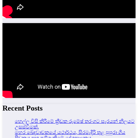
Recent Posts
හෙල්ල විසි කිරීමේ ක්‍රීඩක රුමේෂ් තරංගට සැරයන් නිලයට
උසස්වීමක්.
මහර ඛේදවාචකයේ යථාර්ථය, සිරමැදිරි තුළ පුපුරා ගිය
පීඩනය සහ පලිගැනීමේ දේශපාලනය