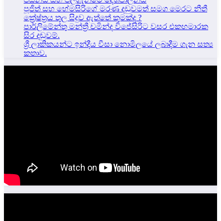
පූජිත් සහ හේමසිරිගේ මරණ දඩුවමත් සමග මෙරට නීතී
ක්‍රේෂ්ත්‍රය තුල සිදුව ඇත්තේ කුමක්ද ?
පාර්ලිමේන්තු මන්ත්‍රී චමින්ද විජේසිරිට වසර එකහමාරක
සිර දඬුවම්.
ශ්‍රී ලාකිකයන්ට ඉන්දීය වීසා නොමිලයේ ලබාදීම ගැන සත්‍ය
කතාව.