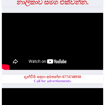
නාලිකාව සමග එක්වන්න.
දැන්වීම් සඳහා අමතන්න 0774748930
Call for advertisements.