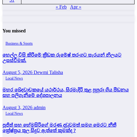
« Feb
Apr »
You missed
Business & Sports
හෙල්ල විසි කිරීමේ ක්‍රීඩක රුමේෂ් තරංගට සැරයන් නිලයට
උසස්වීමක්.
August 5, 2026
Dewmi Talisha
Local News
මහර ඛේදවාචකයේ යථාර්ථය, සිරමැදිරි තුළ පුපුරා ගිය පීඩනය
සහ පලිගැනීමේ දේශපාලනය
August 3, 2026
admin
Local News
පූජිත් සහ හේමසිරිගේ මරණ දඩුවමත් සමග මෙරට නීතී
ක්‍රේෂ්ත්‍රය තුල සිදුව ඇත්තේ කුමක්ද ?