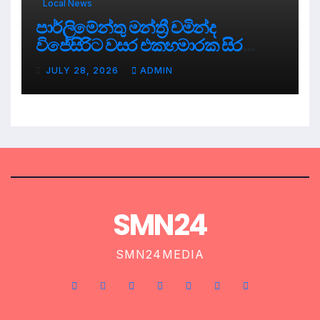
Local News
පාර්ලිමේන්තු මන්ත්‍රී චමින්ද
විජේසිරිට වසර එකහමාරක සිර
දඬුවම්.
JULY 28, 2026
ADMIN
SMN24
SMN24MEDIA