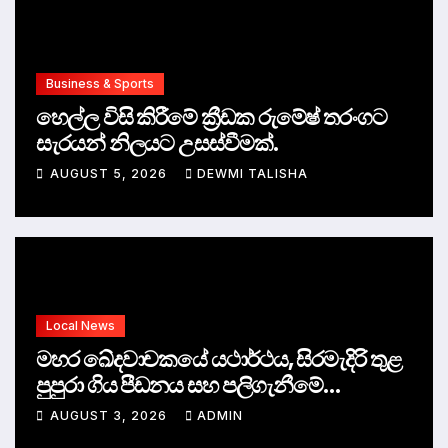
Business & Sports
හෙල්ල විසි කිරීමේ ක්‍රීඩක රුමේෂ් තරංගට
සැරයන් නිලයට උසස්වීමක්.
AUGUST 5, 2026
DEWMI TALISHA
Local News
මහර ඛේදවාචකයේ යථාර්ථය, සිරමැදිරි තුළ
පුපුරා ගිය පීඩනය සහ පලිගැනීමේ
දේශපාලනය
AUGUST 3, 2026
ADMIN