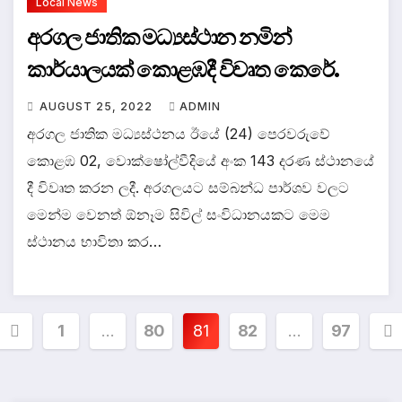
Local News
අරගල ජාතික මධ්‍යස්ථාන නමින්
කාර්යාලයක් කොළඹදී විවෘත කෙරේ.
AUGUST 25, 2022
ADMIN
අරගල ජාතික මධ්‍යස්ථනය ඊයේ (24) පෙරවරුවේ
කොළඹ 02, වොක්ෂෝල්වීදියේ අංක 143 දරණ ස්ථානයේ
දී විවෘත කරන ලදී. අරගලයට සම්බන්ධ පාර්ශව වලට
මෙන්ම වෙනත් ඕනෑම සිවිල් සංවිධානයකට මෙම
ස්ථානය භාවිතා කර…
Posts
1
…
80
81
82
…
97
pagination