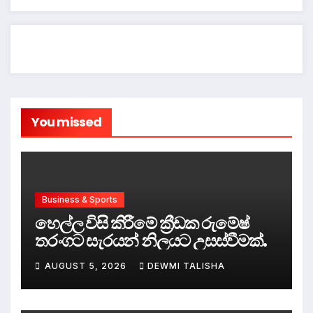
You missed
Business & Sports
හෙල්ල විසි කිරීමේ ක්‍රීඩක රුමේෂ්
තරංගට සැරයන් නිලයට උසස්වීමක්.
AUGUST 5, 2026
DEWMI TALISHA