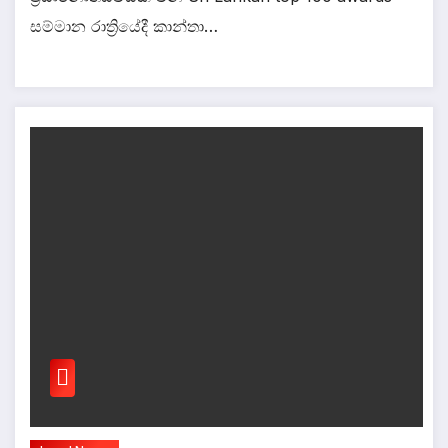
සම්මාන රාත්‍රියේදී කාන්තා…