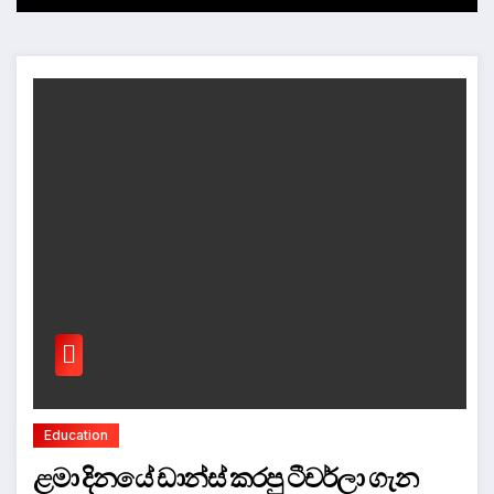
Education
ළමා දිනයේ ඩාන්ස් කරපු ටීචර්ලා ගැන