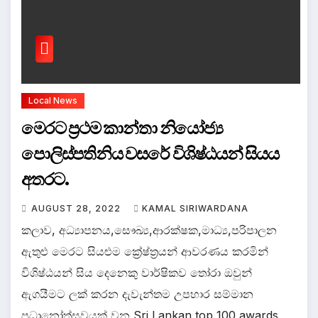
Local News
මෙරට ප්‍රථම කාන්තා නියෝජ්‍ය
පොලිස්පතිනිය වසරේ විශිෂ්ඨයන් සියය
අතරට.
AUGUST 28, 2022
KAMAL SIRIWARDANA
කලාව, අධ්‍යාපනය,සෞඛ්‍ය,ආරක්ෂක,මාධ්‍ය,පරිපාලන
ඇතුළු මෙරට සියළුම ක්‍රේෂ්ත්‍රයන් ආවරණය කරමින්
විශිෂ්ඨයන් සිය දෙනෙකු වාර්ෂිකව තෝරා ඔවුන්
ඇගයීමට ලක් කරන දැවැන්තම උපහාර සම්මාන
ප්‍රධානෝත්සවයක් වන Sri Lankan top 100 awards