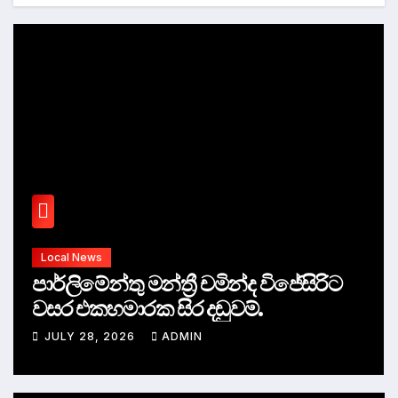
Local News
පාර්ලිමේන්තු මන්ත්‍රී චමින්ද විජේසිරිට
වසර එකහමාරක සිර දඬුවම්.
JULY 28, 2026
ADMIN