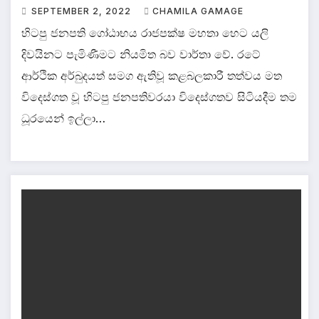
SEPTEMBER 2, 2022
CHAMILA GAMAGE
හිටපු ජනපති ගෝඨාභය රාජපක්ෂ මහතා හෙට යලි
දිවයිනට පැමිණීමට නියමිත බව වාර්තා වේ. රටේ
ආර්ථික අර්බුදයත් සමග ඇතිවූ කළබලකාරී තත්වය මත
විදෙස්ගත වූ හිටපු ජනපතිවරයා විදෙස්ගතව සිටියදීම තම
ධූරයෙන් ඉල්ලා…