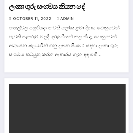
ලංකා ගුරු සංගමය කියන දේ
OCTOBER 11, 2022
ADMIN
පාසල්වල පසුගියදා පැවති ලෝක ළමා දිනය වෙනුවෙන්
පැවති සැමරුම් වලදී ගුරුවරියන් කල කී දෑ වෙනුවෙන්
අධ්‍යාපන බළධාරීන් ගනු ලබන පියවර සදහා ලංකා ගුරු
සංගමය කටයුතු කරන ආකාරය ගැන අද එහි…