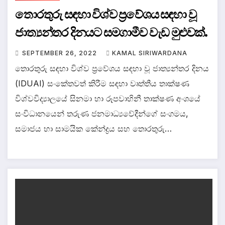
තොරතුරු සඳහා විශ්ව ප්‍රවේශය සඳහා වූ
ජාත්‍යන්තර දිනයට සමගාමීව වැඩ මුළුවක්.
SEPTEMBER 26, 2022
KAMAL SIRIWARDANA
තොරතුරු සඳහා විශ්ව ප්‍රවේශය සඳහා වූ ජාත්‍යන්තර දිනය
(IDUAI) සංකේතවත් කිරීම සඳහා වෘත්තීය තාක්ෂණ
විශ්වවිද්‍යාලයේ සිනමා හා රූපවාහිනී තාක්ෂණ අංශයේ
සංවිධානයෙන් තරුණ ජනමාධ්‍යවේදීන්ගේ සංගමය,
සමාජය හා සාමයික කේන්ද්‍රය සහ තොරතුරු…