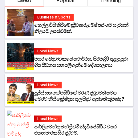
Latest
Popular
Trending
Business & Sports
හෙල්ල විසි කිරීමේ ක්‍රීඩක රුමේෂ් තරංගට සැරයන්
නිලයට උසස්වීමක්.
Local News
මහර ඛේදවාචකයේ යථාර්ථය, සිරමැදිරි තුළ පුපුරා
ගිය පීඩනය සහ පලිගැනීමේ දේශපාලනය
Local News
පූජිත් සහ හේමසිරිගේ මරණ දඩුවමත් සමග
මෙරට නීතී ක්‍රේෂ්ත්‍රය තුල සිදුව ඇත්තේ කුමක්ද ?
Local News
පාර්ලිමේන්තු මන්ත්‍රී චමින්ද විජේසිරිට වසර
එකහමාරක සිර දඬුවම්.