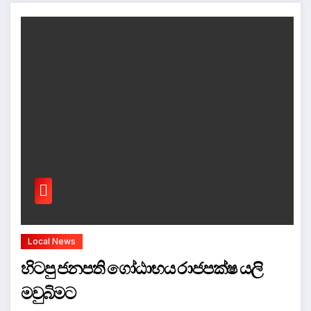
Local News
හිටපු ජනපති ගෝඨාභය රාජපක්ෂ යලි
මවුබිමට