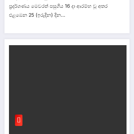
ප්‍රදර්ශණය මෙවරත් පසුගිය 16 දා ආරම්භ වූ අතර
එළඹෙන 25 (ඉරුදින) දින…