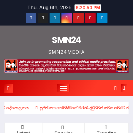
Skip
Thu. Aug 6th, 2026
6:20:51 PM
to
content
SMN24
SMN24MEDIA
නය
පූජිත් සහ හේමසිරිගේ මරණ දඩුවමත් සමග මෙරට නීතී ක්‍රේෂ්ත්‍රය තුල