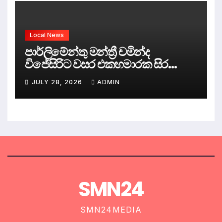
Local News
පාර්ලිමේන්තු මන්ත්‍රී චමින්ද
විජේසිරිට වසර එකහමාරක සිර
දඬුවම්.
JULY 28, 2026
ADMIN
SMN24
SMN24MEDIA