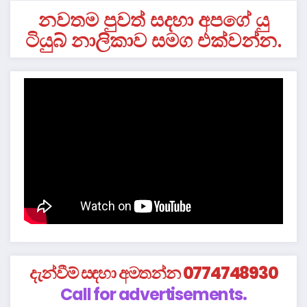
නවතම පුවත් සදහා අපගේ යු
ටියුබ් නාලිකාව සමග එක්වන්න.
දැන්වීම් සඳහා අමතන්න 0774748930
Call for advertisements.