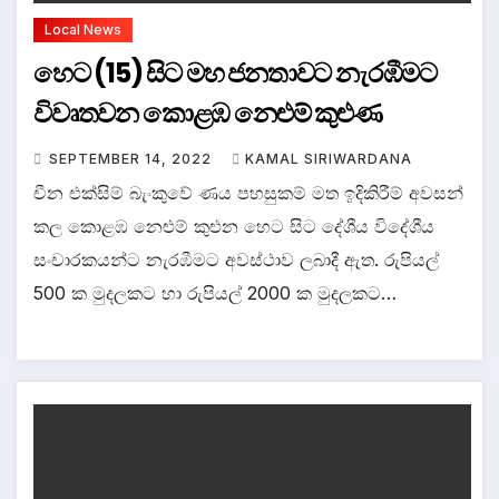
Local News
හෙට (15) සිට මහ ජනතාවට නැරඹීමට
විවෘතවන කොළඹ නෙළුම් කුළුණ
SEPTEMBER 14, 2022
KAMAL SIRIWARDANA
චීන එක්සිම් බැංකුවේ ණය පහසුකම් මත ඉදිකිරීම් අවසන්
කල කොළඹ නෙළුම් කුළුන හෙට සිට දේශීය විදේශීය
සංචාරකයන්ට නැරඹීමට අවස්ථාව ලබාදී ඇත. රුපියල්
500 ක මුදලකට හා රුපියල් 2000 ක මුදලකට…