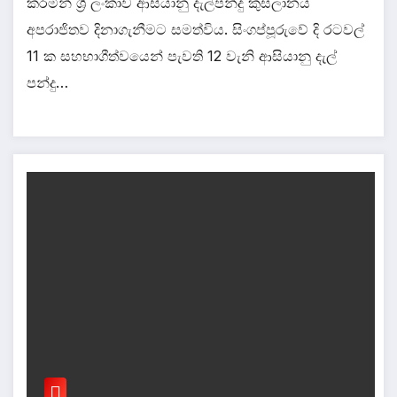
කරමින් ශ්‍රී ලංකාව ආසියානු දැල්පන්දු කුසලානය
අපරාජිතව දිනාගැනීමට සමත්විය. සිංගප්පූරුවේ දි රටවල්
11 ක සහභාගීත්වයෙන් පැවති 12 වැනි ආසියානු දැල්
පන්දු…