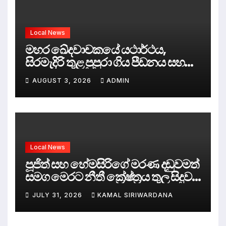
Local News
මහර ඛේදවාචකයේ යථාර්ථය,
සිරමැදිරි තුළ පුපුරා ගිය පීඩනය සහ
පලිගැනීමේ දේශපාලනය
AUGUST 3, 2026
ADMIN
Local News
පූජිත් සහ හේමසිරිගේ මරණ දඩුවමත්
සමග මෙරට නීතී ක්‍රේෂ්ත්‍රය තුල සිදුව
ඇත්තේ කුමක්ද ?
JULY 31, 2026
KAMAL SIRIWARDANA