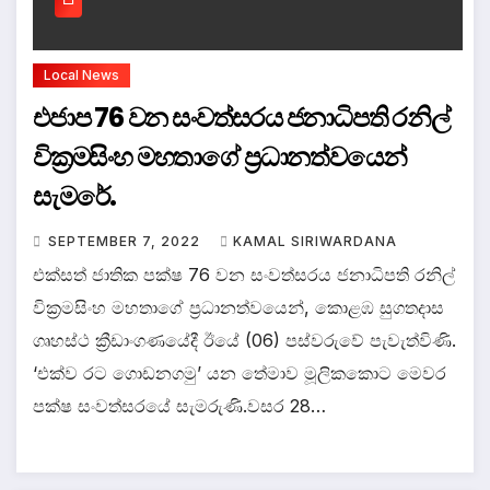
Local News
එජාප 76 වන සංවත්සරය ජනාධිපති රනිල්
වික්‍රමසිංහ මහතාගේ ප්‍රධානත්වයෙන්
සැමරේ.
SEPTEMBER 7, 2022
KAMAL SIRIWARDANA
එක්සත් ජාතික පක්ෂ 76 වන සංවත්සරය ජනාධිපති රනිල්
වික්‍රමසිංහ මහතාගේ ප්‍රධානත්වයෙන්, කොළඹ සුගතදාස
ගෘහස්ථ ක්‍රීඩාංගණයේදී ඊයේ (06) පස්වරුවේ පැවැත්විණි.
‘එක්ව රට ගොඩනගමු’ යන තේමාව මූලිකකොට මෙවර
පක්ෂ සංවත්සරයේ සැමරුණි.වසර 28…