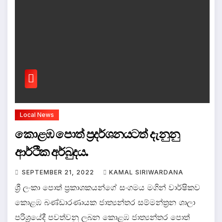
Local News
කොළඹ පොත් ප්‍රදර්ශනයටත් දැනුනු
ආර්ථික අර්බුදය.
SEPTEMBER 21, 2022
KAMAL SIRIWARDANA
ශ්‍රී ලංකා පොත් ප්‍රකාශකයන්ගේ සංගමය මගින් වාර්ෂිකව
කොළඹ බණ්ඩාරණායක ජාත්‍යන්තර සම්මන්ත්‍රන ශාලා
පරිශ්‍රයේදී පවත්වනු ලබන කොළඹ ජාත්‍යන්තර පොත්