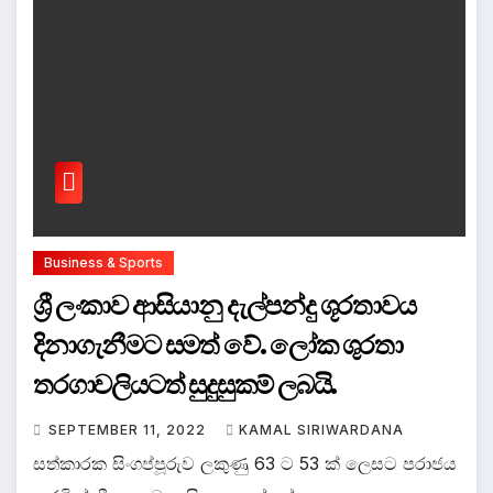
Business & Sports
ශ්‍රී ලංකාව ආසියානු දැල්පන්දු ශූරතාවය
දිනාගැනීමට සමත් වේ. ලෝක ශුරතා
තරගාවලියටත් සුදුසුකම් ලබයි.
SEPTEMBER 11, 2022
KAMAL SIRIWARDANA
සත්කාරක සිංගප්පූරුව ලකුණු 63 ට 53 ක් ලෙසට පරාජය