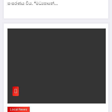
සංසරණය විය. “මධ්‍යපානේ…
Local News