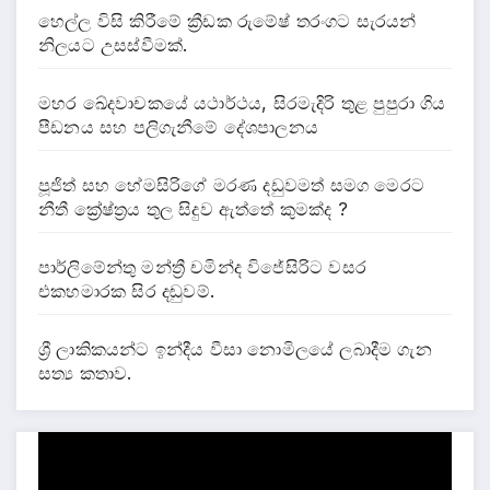
හෙල්ල විසි කිරීමේ ක්‍රීඩක රුමේෂ් තරංගට සැරයන්
නිලයට උසස්වීමක්.
මහර ඛේදවාචකයේ යථාර්ථය, සිරමැදිරි තුළ පුපුරා ගිය
පීඩනය සහ පලිගැනීමේ දේශපාලනය
පූජිත් සහ හේමසිරිගේ මරණ දඩුවමත් සමග මෙරට
නීතී ක්‍රේෂ්ත්‍රය තුල සිදුව ඇත්තේ කුමක්ද ?
පාර්ලිමේන්තු මන්ත්‍රී චමින්ද විජේසිරිට වසර
එකහමාරක සිර දඬුවම්.
ශ්‍රී ලාකිකයන්ට ඉන්දීය වීසා නොමිලයේ ලබාදීම ගැන
සත්‍ය කතාව.