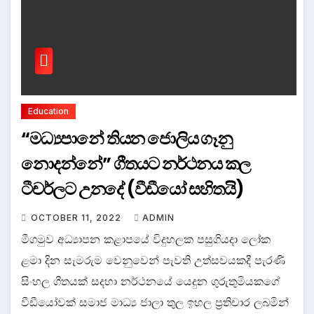
Education
“මධ්‍යපානේ තියන ජොලිය ගෑනු
නොදන්නේ” ගීතයට නර්ථනය කල
ටීචර්ලට උනදේ (වීඩීයෝ සහිතයි)
OCTOBER 11, 2022
ADMIN
මීගමුව අධ්‍යාපන කළාපයේ විදුහලක පසුගියදා ලෝක
ළමා දින සැමරුම වෙනුවෙන් පැවති උත්සවයකදී පැරණි
සිංහල ගීතයක් සදහා නර්ථනයේ යෙදුන ගුරුතුමියකගේ
වීඩීයෝවක් සමාජ මාධ්‍ය ජාලා තුල ඉහල ප්‍රතිචාර ලබමින්