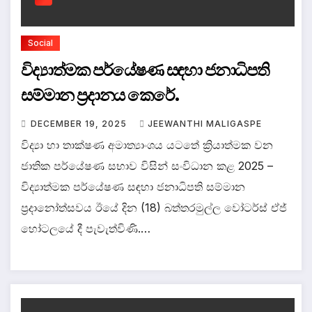
Social
විද්‍යාත්මක පර්යේෂණ සඳහා ජනාධිපති
සම්මාන ප්‍රදානය කෙරේ.
DECEMBER 19, 2025
JEEWANTHI MALIGASPE
විද්‍යා හා තාක්ෂණ අමාත්‍යාංශය යටතේ ක්‍රියාත්මක වන
ජාතික පර්යේෂණ සභාව විසින් සංවිධාන කළ 2025 –
විද්‍යාත්මක පර්යේෂණ සඳහා ජනාධිපති සම්මාන
ප්‍රදානෝත්සවය ඊයේ දින (18) බත්තරමුල්ල ‍වෝටර්ස් ඒජ්
හෝටලයේ දී පැවැත්විණි.…