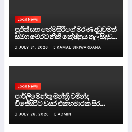
Local News
පූජිත් සහ හේමසිරිගේ මරණ දඩුවමත්
සමග මෙරට නීතී ක්‍රේෂ්ත්‍රය තුල සිදුව
ඇත්තේ කුමක්ද ?
JULY 31, 2026
KAMAL SIRIWARDANA
Local News
පාර්ලිමේන්තු මන්ත්‍රී චමින්ද
විජේසිරිට වසර එකහමාරක සිර
දඬුවම්.
JULY 28, 2026
ADMIN