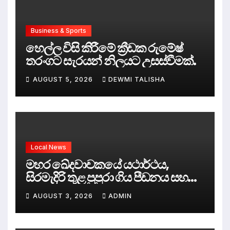
Business & Sports
හෙල්ල විසි කිරීමේ ක්‍රීඩක රුමේෂ්
තරංගට සැරයන් නිලයට උසස්වීමක්.
AUGUST 5, 2026
DEWMI TALISHA
Local News
මහර ඛේදවාචකයේ යථාර්ථය,
සිරමැදිරි තුළ පුපුරා ගිය පීඩනය සහ
පලිගැනීමේ දේශපාලනය
AUGUST 3, 2026
ADMIN