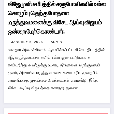
விஜேமுனி சமீபத்தில் களுபோவிலவில் உள்ள
கொழும்பு தெற்கு போதனா
மருத்துவமனைக்கு விசேட ஆய்வு விஜயம்
ஒன்றை மேற்கொண்டார்.
JANUARY 5, 2026
ADMIN
சுகாதார அமைச்சினால் ஆரமபிக்கப்பட்ட விசேட திட்டத்தின்
கீழ், மருத்துவமனைகளில் உள்ள குறைபாடுகளைக்
கண்டறிந்து அவற்றுக்கு உடனடி தீர்வுகளை வழங்குவதன்
மூலம், அரசாங்க மருத்துவமனை களை உரிய முறையில்
பராமரிப்பதை முதன்மை நோக்கமாகக் கொண்டு, இந்த
விசேட ஆய்வு விஜயத்தை சுகாதார துணை…