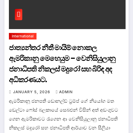
International
ජාත්‍යන්තර නීතී මායිම් නොකල
ඇමරිකානු මෙහෙයුම – වෙනිසියුලානු
ජනාධිපති නිකලස් මදුරෝ සහ බිරිඳ අද
අධිකරණයට.
JANUARY 5, 2026
ADMIN
ඇමරිකානූ ජනපති ඩොනල්ඩ් ට්‍රම්ප් ගේ නියෝග මත
ඩෙල්ටා ෆෝස් බලකායේ සෙබළුන් විසින් අත් අඩංගුවට
ගෙන ඇමරිකාවට රැගෙන ආ වෙනිසියුලානු ජනාධිපති
නිකලස් මදුරෝ සහ ජනාධිපති ආර්යාව වන සීලියා