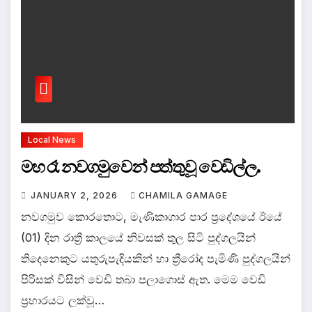
Local News
මහ රෑ නවගමුවෙන් පත්තුවූ වෙඩිල්ල.
JANUARY 2, 2026
CHAMILA GAMAGE
නවගමුව කොරතොට, මැණිකාගාර පාර ප්‍රදේශයේ ඊයේ
(01) දින රාත්‍රී කාලයේ නිවසක් තුල සිටි පුද්ගලයින්
තිදෙනෙකුට යතුරුපැදියකින් හා ත්‍රීරෝද පැමිණි පුද්ගලයින්
පිරිසක් විසින් වෙඩි තබා පලාගොස් ඇත. මෙම වෙඩි
ප්‍රහාරයට ලක්වූ…