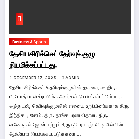
Business & Sports
தேசிய கிரிக்கெட் தேர்வுக் குழு
நியமிக்கப்பட்டது.
DECEMBER 17, 2025
ADMIN
தேசிய கிரிக்கெட் தெரிவுக்குழுவின் தலைவராக திரு.
பிரமோத்யா விக்ரமசிங்க அவர்கள் நியமிக்கப்பட்டுள்ளார்.
அத்துடன், தெரிவுக்குழுவின் ஏனைய உறுப்பினர்களாக திரு.
இந்திக டி சேரம், திரு. தரங்க பரணவிதான, திரு.
வினோதன் ஜோன் மற்றும் திருமதி. ரசாஞ்சலி டி அல்விஸ்
ஆகியோர் நியமிக்கப்பட்டுள்ளனர்.…