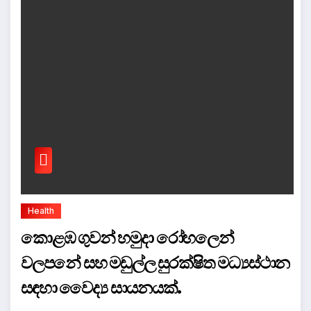
Health
කොළඹ ගුවන් හමුදා රෝහලෙන්
වලපනේ සහ මඩුල්ල සුරක්ෂිත මධ්‍යස්ථාන
සඳහා වෛද්‍ය සායනයක්.