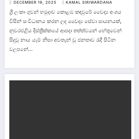
DECEMBER 19, 2025
KAMAL SIRIWARDANA
ශ්‍රී ලංකා ගුවන් හමුදාව කොළඹ කඳවුරේ වෛද්‍ය අංශය
විසින් සංවිධානය කරන ලද වෛද්‍ය සේවා සායනයක්,
නුවරඑළිය දිස්ත්‍රික්කයේ ආපදා තත්ත්වයන් හේතුවෙන්
සිදුවූ නාය යෑම් නිසා අවතැන් වූ ජනතාව රැදී සිටින
වලපනේ…