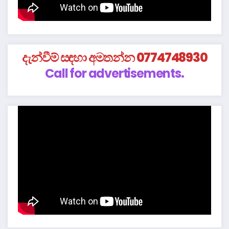
දැන්වීම් සඳහා අමතන්න 0774748930
Call for advertisements.