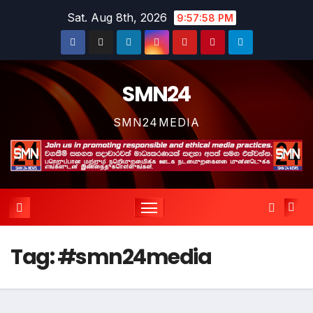
Skip
Sat. Aug 8th, 2026
9:57:59 PM
to
content
SMN24
SMN24MEDIA
Tag:
#smn24media