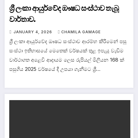
ශ්‍රී ලංකා ආයුර්වේද ඖෂධ සංස්ථාව තැබූ
වාර්තාව.
JANUARY 4, 2026
CHAMILA GAMAGE
ශ්‍රී ලංකා ආයුර්වේද ඖෂධ සංස්ථාව ආරම්භ කිරීමෙන් පසු
සංස්ථා ඉතිහාසයේ මෙතෙක් වර්ෂයක් තුළ ඉපැයූ වැඩිම
වාර්ථාගත අළෙවි ආදායම ලෙස රුපියල් මිලියන 168 ක්
පසුගිය 2025 වර්ෂයේ දී උපයා ගැනීමට ශ්‍රී…