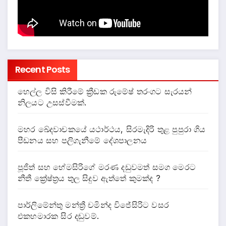
Recent Posts
හෙල්ල විසි කිරීමේ ක්‍රීඩක රුමේෂ් තරංගට සැරයන්
නිලයට උසස්වීමක්.
මහර ඛේදවාචකයේ යථාර්ථය, සිරමැදිරි තුළ පුපුරා ගිය
පීඩනය සහ පලිගැනීමේ දේශපාලනය
පූජිත් සහ හේමසිරිගේ මරණ දඩුවමත් සමග මෙරට
නීතී ක්‍රේෂ්ත්‍රය තුල සිදුව ඇත්තේ කුමක්ද ?
පාර්ලිමේන්තු මන්ත්‍රී චමින්ද විජේසිරිට වසර
එකහමාරක සිර දඬුවම්.