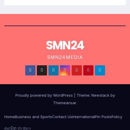
SMN24
SMN24MEDIA
Proudly powered by WordPress
|
Theme:
Newstack
by
Themeansar
.
Home
Business and Sports
Contact Us
International
Pin Posts
Policy
ආගමික හා කලා