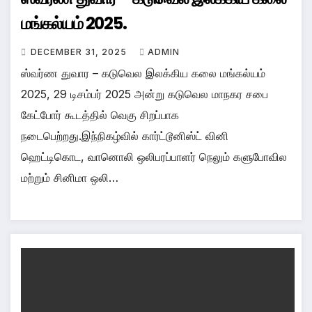
மங்கல்யம் 2025.
DECEMBER 31, 2025
ADMIN
ஸ்வர்ண துவார – கடுவெல இலக்கிய கலை மங்கல்யம்
2025, 29 டிசம்பர் 2025 அன்று கடுவெல மாநகர சபை
கேட்போர் கூடத்தில் வெகு சிறப்பாக
நடைபெற்றது.இந்நிகழ்வில் கார்ட்டூனிஸ்ட் வினி
ஹெட்டிகொட, வானொலி ஒலிபரப்பாளர் நெலும் களுபோவில
மற்றும் சினிமா ஒலி…