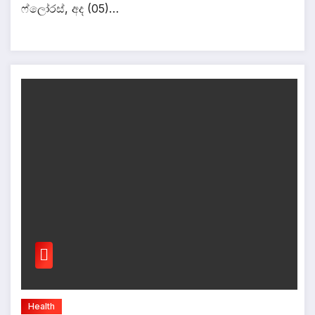
ෆ්ලෝරස්, අද (05)…
Health