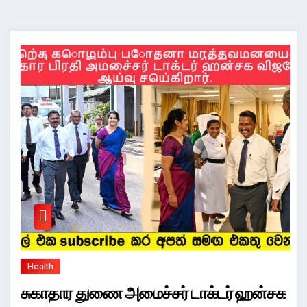
Health
சுகாதார துணை அமைச்சர் டாக்டர் ஹன்சக