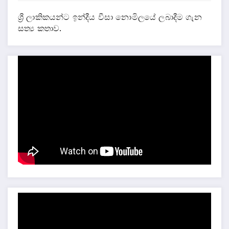
ශ්‍රී ලාකිකයන්ට ඉන්දීය වීසා නොමිලයේ ලබාදීම ගැන
සත්‍ය කතාව.