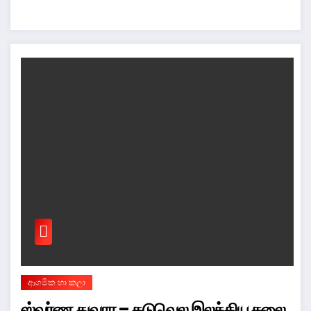
ආගමික හා කලා
ஸ்வர்ண துவார – கடுவெல இலக்கிய கலை